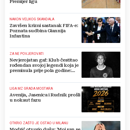
Premijer ligu
NAKON VELIKOG SKANDALA
Završen krizni sastanak FIFA-e:
Poznata sudbina Giannija
Infantina
ZA NE POVJEROVATI
Nevjerojatan gaf: Klub čestitao
rođendan svojoj legendi koja je
preminula prije pola godine:
'Neka ovaj novi ciklus...'
LIGA MZ GRADA MOSTARA
Avenija, Jasenica i Rudnik prošli
u nokaut fazu
OTKRIO ZAŠTO JE OSTAO U MILANU
Modrić otvorio dušu: 'Moj san se