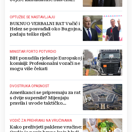
Kovačevića
OPTUŽBE SE NASTAVLJAJU
BUKNUO VERBALNI RAT Vučić i
Helez se posvađali oko Bugojna,
padaju teške riječi
MINISTAR FORTO POTVRDIO
BiH ponudila rješenje Europskoj
komisiji: Profesionalni vozači ne
mogu više čekati
DVOSTRUKA OPASNOST
Amerikanci se pripremaju za rat
s dvije supersile? Mijenjaju
pravila i uvode taktičko
nuklearno oružje
VODIČ ZA PREHRANU NA VRUĆINAMA
Kako preživjeti paklene vrućine: