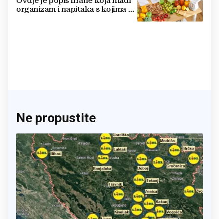
Ovdje je popis hrane koja hladi
organizam i napitaka s kojima si
činite 'medvjeđu uslugu'
Ne propustite