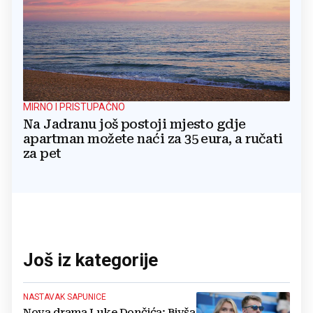
MIRNO I PRISTUPAČNO
Na Jadranu još postoji mjesto gdje
apartman možete naći za 35 eura, a ručati
za pet
Još iz kategorije
NASTAVAK SAPUNICE
Nova drama Luke Dončića: Bivša