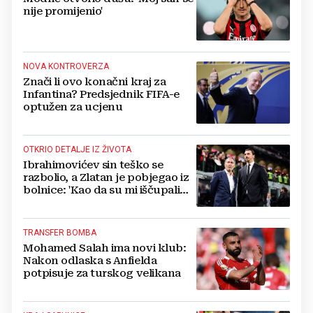
nije promijenio'
NOVA KONTROVERZA
Znači li ovo konačni kraj za
Infantina? Predsjednik FIFA-e
optužen za ucjenu
OTKRIO DETALJE IZ ŽIVOTA
Ibrahimovićev sin teško se
razbolio, a Zlatan je pobjegao iz
bolnice: 'Kao da su mi iščupali
srce'
TRANSFER BOMBA
Mohamed Salah ima novi klub:
Nakon odlaska s Anfielda
potpisuje za turskog velikana