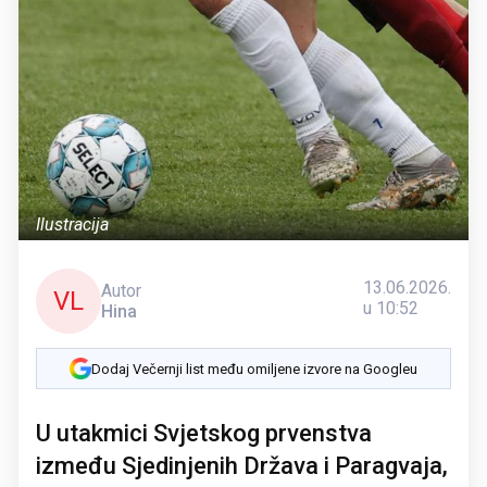
Ilustracija
13.06.2026.
Autor
VL
u 10:52
Hina
Dodaj Večernji list među omiljene izvore na Googleu
U utakmici Svjetskog prvenstva
između Sjedinjenih Država i Paragvaja,