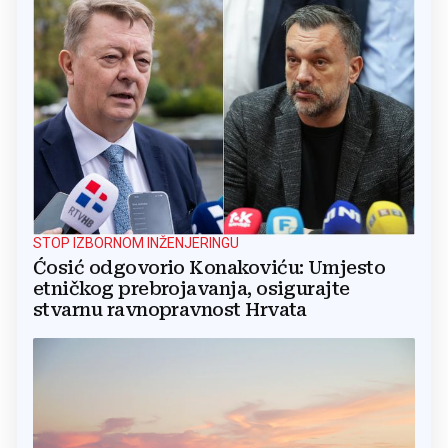
STOP IZBORNOM INŽENJERINGU
Ćosić odgovorio Konakoviću: Umjesto
etničkog prebrojavanja, osigurajte
stvarnu ravnopravnost Hrvata