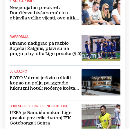
KRAJ SAPUNICE
Nevjerojatan preokret:
Dončićeva bivša zaručnica
objavila velike vijesti, ovo nitko
nije očekivao!
RAPSODIJA
Dinamo nadigrao pa razbio
Sopića i Žalgiris, plavi su na
pragu play-offa Lige prvaka (5:0)
LUKSUZNO
FOTO Vatreni je živio u štali i
kopao na polju pa izgradio
luksuzni hotel: Noćenje košta
1200 eura
SUDI SUSRET KONFERENCIJSKE LIGE
UEFA je Bandiću nakon Lige
prvaka povjerila dvoboj IFK
Göteborga i Genta