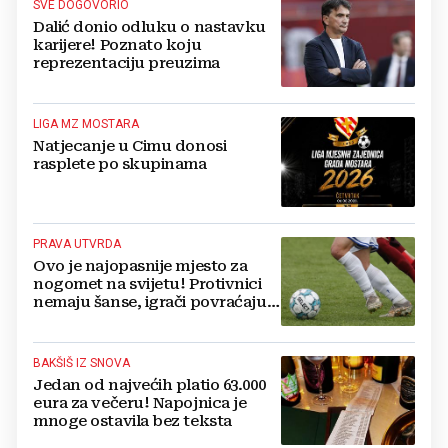
SVE DOGOVORIO
Dalić donio odluku o nastavku
karijere! Poznato koju
reprezentaciju preuzima
LIGA MZ MOSTARA
Natjecanje u Cimu donosi
rasplete po skupinama
PRAVA UTVRDA
Ovo je najopasnije mjesto za
nogomet na svijetu! Protivnici
nemaju šanse, igrači povraćaju,
bore za zrak...
BAKŠIŠ IZ SNOVA
Jedan od najvećih platio 63.000
eura za večeru! Napojnica je
mnoge ostavila bez teksta