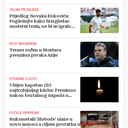
VELIKE PROMJENE
Prijedlog Novaka Đokovića:
Pogledajte kako bi izgledao
moderni tenis, ne bi se igralo
dulje od dva sata
NOVI ANGAŽMAN
Trener rođen u Mostaru
preuzima prvaka Azije
STRAŠNE VIJESTI
Ubijen kapetan (27)
najtrofejnijeg kluba: Preminuo
nakon brutalnog napada u
blizini svoje kuće
POČELE PRIPREME
Rukometaši 'Slobode' ulaze u
novu sezonu s ciljem povratka u