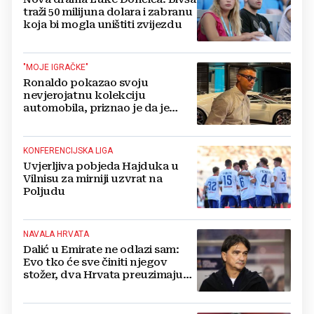
traži 50 milijuna dolara i zabranu
koja bi mogla uništiti zvijezdu
"MOJE IGRAČKE"
Ronaldo pokazao svoju
nevjerojatnu kolekciju
automobila, priznao je da je
prestao brojiti koliko ih ima!
KONFERENCIJSKA LIGA
Uvjerljiva pobjeda Hajduka u
Vilnisu za mirniji uzvrat na
Poljudu
NAVALA HRVATA
Dalić u Emirate ne odlazi sam:
Evo tko će sve činiti njegov
stožer, dva Hrvata preuzimaju
druge ključne funkcije