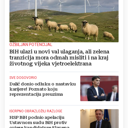
OZBILJAN POTENCIJAL
BiH ulazi u novi val ulaganja, ali zelena
tranzicija mora odmah misliti i na kraj
životnog vijeka vjetroelektrana
SVE DOGOVORIO
Dalić donio odluku o nastavku
karijere! Poznato koju
reprezentaciju preuzima
ISCRPNO OBRAZLOŽILI RAZLOGE
HSP BiH podnio apelaciju
Ustavnom sudu BiH protiv
ovjere kandidature Slavena