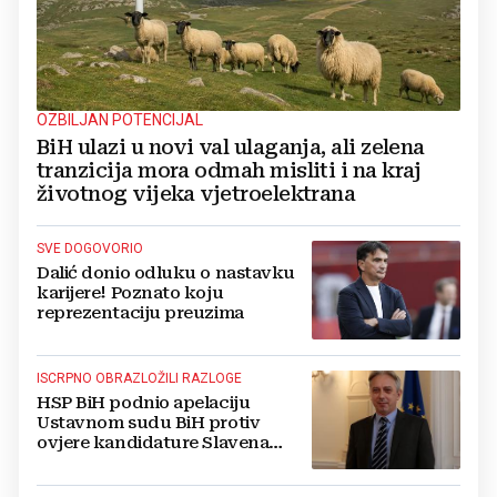
OZBILJAN POTENCIJAL
BiH ulazi u novi val ulaganja, ali zelena
tranzicija mora odmah misliti i na kraj
životnog vijeka vjetroelektrana
SVE DOGOVORIO
Dalić donio odluku o nastavku
karijere! Poznato koju
reprezentaciju preuzima
ISCRPNO OBRAZLOŽILI RAZLOGE
HSP BiH podnio apelaciju
Ustavnom sudu BiH protiv
ovjere kandidature Slavena
Kovačevića