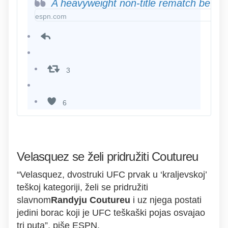
A heavyweight non-title rematch betw
agree-
espn.com
dec-
30-
ufc-
bout
3
3
proslijeđena
tweeta
6
6
lajkova
Velasquez se želi pridružiti Coutureu
“Velasquez, dvostruki UFC prvak u ‘kraljevskoj’
teškoj kategoriji, želi se pridružiti
slavnom
Randyju Coutureu
i uz njega postati
jedini borac koji je UFC teškaški pojas osvajao
tri puta”, piše ESPN.