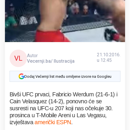
21.10.2016.
Autor
VL
u 12:45
Vecernji.ba/ Ilustracija
Dodaj Večernji list među omiljene izvore na Googleu
Bivši UFC prvaci, Fabricio Werdum (21-6-1) i
Cain Velasquez (14-2), ponovno će se
susresti na UFC-u 207 koji nas očekuje 30.
prosinca u T-Mobile Areni u Las Vegasu,
izvještava
američki ESPN
.