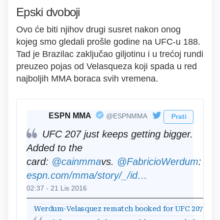
Epski dvoboji
Ovo će biti njihov drugi susret nakon onog
kojeg smo gledali prošle godine na UFC-u 188.
Tad je Brazilac zaključao giljotinu i u trećoj rundi
preuzeo pojas od Velasqueza koji spada u red
najboljih MMA boraca svih vremena.
✔
ESPN MMA
@ESPNMMA
Prati
UFC 207 just keeps getting bigger.
Added to the
card:
@
cainmma
vs.
@
FabricioWerdum
:
espn.com/mma/story/_/id
…
/17845519/fabri
werdum-
02:37 - 21 Lis 2016
cain-
Werdum-Velasquez rematch booked for UFC 207
velasquez-