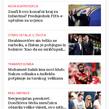
NOVA KONTROVERZA
Znači li ovo konačni kraj za
Infantina? Predsjednik FIFA-e
optužen za ucjenu
OTKRIO DETALJE IZ ŽIVOTA
Ibrahimovićev sin teško se
razbolio, a Zlatan je pobjegao iz
bolnice: 'Kao da su mi iščupali
srce'
TRANSFER BOMBA
Mohamed Salah ima novi klub:
Nakon odlaska s Anfielda
potpisuje za turskog velikana
KRAJ SAPUNICE
Nevjerojatan preokret:
Dončićeva bivša zaručnica
objavila velike vijesti, ovo nitko