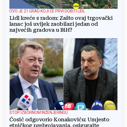
OVO JE 21 GRAD KOJI ĆE PRVI DOBITI LIDL
Lidl kreće s radom: Zašto ovaj trgovački
lanac još uvijek zaobilazi jedan od
najvećih gradova u BiH?
STOP IZBORNOM INŽENJERINGU
Ćosić odgovorio Konakoviću: Umjesto
etničkog prebrojavanja, osigurajte