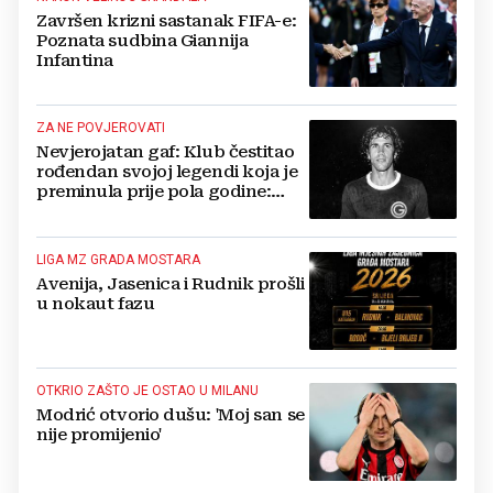
Završen krizni sastanak FIFA-e:
Poznata sudbina Giannija
Infantina
ZA NE POVJEROVATI
Nevjerojatan gaf: Klub čestitao
rođendan svojoj legendi koja je
preminula prije pola godine:
'Neka ovaj novi ciklus...'
LIGA MZ GRADA MOSTARA
Avenija, Jasenica i Rudnik prošli
u nokaut fazu
OTKRIO ZAŠTO JE OSTAO U MILANU
Modrić otvorio dušu: 'Moj san se
nije promijenio'