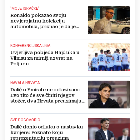
"MOJE IGRAČKE"
Ronaldo pokazao svoju
nevjerojatnu kolekciju
automobila, priznao je da je
prestao brojiti koliko ih ima!
KONFERENCIJSKA LIGA
Uvjerljiva pobjeda Hajduka u
Vilnisu za mirniji uzvrat na
Poljudu
NAVALA HRVATA
Dalić u Emirate ne odlazi sam:
Evo tko će sve činiti njegov
stožer, dva Hrvata preuzimaju
druge ključne funkcije
SVE DOGOVORIO
Dalić donio odluku o nastavku
karijere! Poznato koju
reprezentaciju preuzima