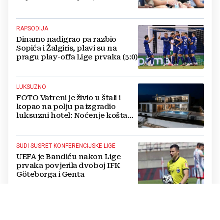
nije očekivao!
RAPSODIJA
Dinamo nadigrao pa razbio
Sopića i Žalgiris, plavi su na
pragu play-offa Lige prvaka (5:0)
LUKSUZNO
FOTO Vatreni je živio u štali i
kopao na polju pa izgradio
luksuzni hotel: Noćenje košta
1200 eura
SUDI SUSRET KONFERENCIJSKE LIGE
UEFA je Bandiću nakon Lige
prvaka povjerila dvoboj IFK
Göteborga i Genta
IZVANREDAN PODVIG
Poljski plivač prvi preplivao