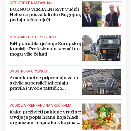
OPTUŽBE SE NASTAVLJAJU
BUKNUO VERBALNI RAT Vučić i
Helez se posvađali oko Bugojna,
padaju teške riječi
MINISTAR FORTO POTVRDIO
BiH ponudila rješenje Europskoj
komisiji: Profesionalni vozači ne
mogu više čekati
DVOSTRUKA OPASNOST
Amerikanci se pripremaju za rat
s dvije supersile? Mijenjaju
pravila i uvode taktičko
nuklearno oružje
VODIČ ZA PREHRANU NA VRUĆINAMA
Kako preživjeti paklene vrućine:
Ovdje je popis hrane koja hladi
organizam i napitaka s kojima si
činite 'medvjeđu uslugu'