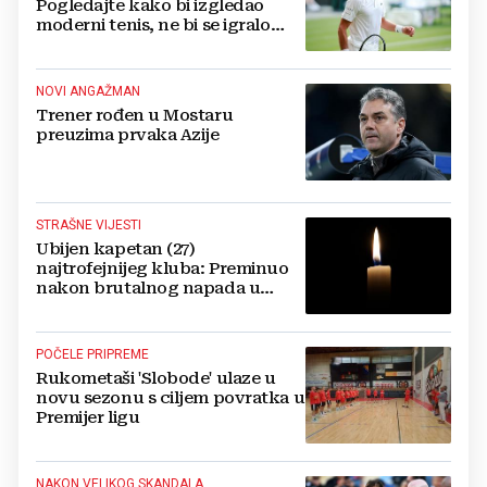
Pogledajte kako bi izgledao
moderni tenis, ne bi se igralo
dulje od dva sata
NOVI ANGAŽMAN
Trener rođen u Mostaru
preuzima prvaka Azije
STRAŠNE VIJESTI
Ubijen kapetan (27)
najtrofejnijeg kluba: Preminuo
nakon brutalnog napada u
blizini svoje kuće
POČELE PRIPREME
Rukometaši 'Slobode' ulaze u
novu sezonu s ciljem povratka u
Premijer ligu
NAKON VELIKOG SKANDALA