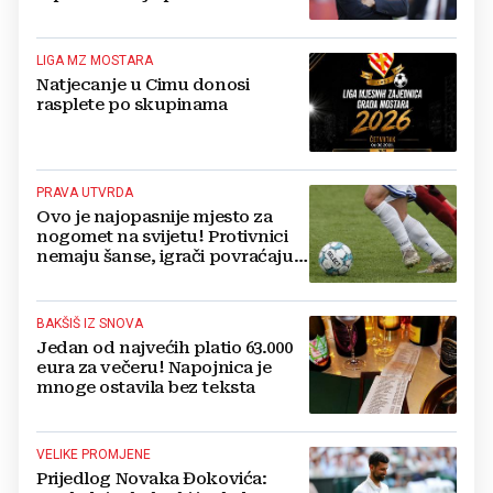
LIGA MZ MOSTARA
Natjecanje u Cimu donosi
rasplete po skupinama
PRAVA UTVRDA
Ovo je najopasnije mjesto za
nogomet na svijetu! Protivnici
nemaju šanse, igrači povraćaju,
bore za zrak...
BAKŠIŠ IZ SNOVA
Jedan od najvećih platio 63.000
eura za večeru! Napojnica je
mnoge ostavila bez teksta
VELIKE PROMJENE
Prijedlog Novaka Đokovića: