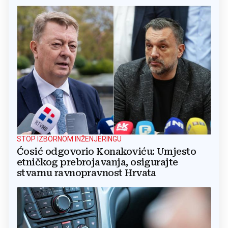
STOP IZBORNOM INŽENJERINGU
Ćosić odgovorio Konakoviću: Umjesto
etničkog prebrojavanja, osigurajte
stvarnu ravnopravnost Hrvata