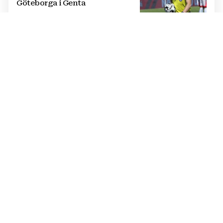
Göteborga i Genta
IZVANREDAN PODVIG
Poljski plivač prvi preplivao
Baltičko more od Švedske do
Poljske: Proveo više od dva dana
u vodi
NATJECANJE U CIMU
Nastavljena uzbuđenja na Ligi
mjesnih zajednica grada
Mostara
TRAGEDIJA U BORILAČKOM SPORTU
Preminuo MMA borac u 34.
godini, pronađen mrtav u svom
domu
OŽIVLJEN PROJEKT IZ 2017. GODINE
UEFA-in odgovor Infantinu.