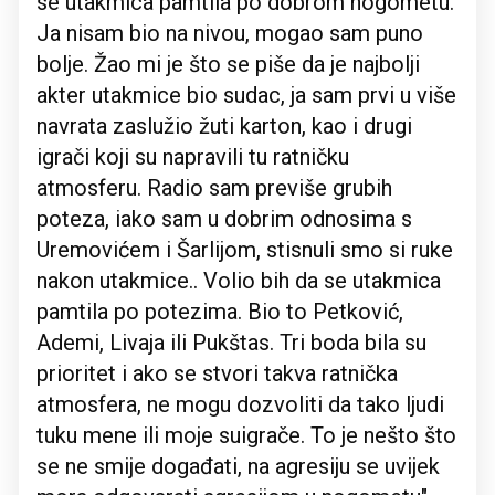
se utakmica pamtila po dobrom nogometu.
Ja nisam bio na nivou, mogao sam puno
bolje. Žao mi je što se piše da je najbolji
akter utakmice bio sudac, ja sam prvi u više
navrata zaslužio žuti karton, kao i drugi
igrači koji su napravili tu ratničku
atmosferu. Radio sam previše grubih
poteza, iako sam u dobrim odnosima s
Uremovićem i Šarlijom, stisnuli smo si ruke
nakon utakmice.. Volio bih da se utakmica
pamtila po potezima. Bio to Petković,
Ademi, Livaja ili Pukštas. Tri boda bila su
prioritet i ako se stvori takva ratnička
atmosfera, ne mogu dozvoliti da tako ljudi
tuku mene ili moje suigrače. To je nešto što
se ne smije događati, na agresiju se uvijek