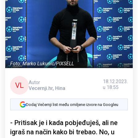
Foto: Marko Lukunic/PIXSELL
18.12.2023.
Autor
VL
u 18:55
Vecernji.hr, Hina
Dodaj Večernji list među omiljene izvore na Googleu
- Pritisak je i kada pobjeđuješ, ali ne
igraš na način kako bi trebao. No, u