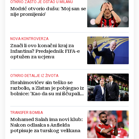
OTKRIO ZAŠTO JE OSTAO U MILANU
Modrić otvorio dušu: 'Moj san se
nije promijenio'
NOVA KONTROVERZA
Znači li ovo konačni kraj za
Infantina? Predsjednik FIFA-e
optužen za ucjenu
OTKRIO DETALJE IZ ŽIVOTA
Ibrahimovićev sin teško se
razbolio, a Zlatan je pobjegao iz
bolnice: 'Kao da su mi iščupali
srce'
TRANSFER BOMBA
Mohamed Salah ima novi klub:
Nakon odlaska s Anfielda
potpisuje za turskog velikana