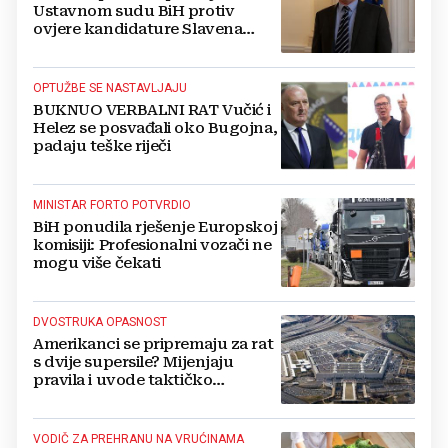
Ustavnom sudu BiH protiv
ovjere kandidature Slavena
Kovačevića
OPTUŽBE SE NASTAVLJAJU
BUKNUO VERBALNI RAT Vučić i
Helez se posvađali oko Bugojna,
padaju teške riječi
MINISTAR FORTO POTVRDIO
BiH ponudila rješenje Europskoj
komisiji: Profesionalni vozači ne
mogu više čekati
DVOSTRUKA OPASNOST
Amerikanci se pripremaju za rat
s dvije supersile? Mijenjaju
pravila i uvode taktičko
nuklearno oružje
VODIČ ZA PREHRANU NA VRUĆINAMA