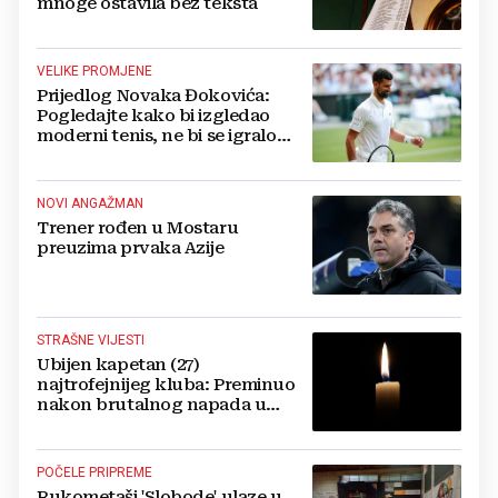
mnoge ostavila bez teksta
VELIKE PROMJENE
Prijedlog Novaka Đokovića:
Pogledajte kako bi izgledao
moderni tenis, ne bi se igralo
dulje od dva sata
NOVI ANGAŽMAN
Trener rođen u Mostaru
preuzima prvaka Azije
STRAŠNE VIJESTI
Ubijen kapetan (27)
najtrofejnijeg kluba: Preminuo
nakon brutalnog napada u
blizini svoje kuće
POČELE PRIPREME
Rukometaši 'Slobode' ulaze u