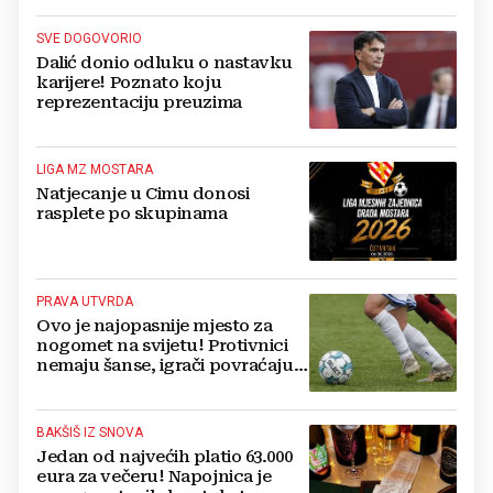
SVE DOGOVORIO
Dalić donio odluku o nastavku
karijere! Poznato koju
reprezentaciju preuzima
LIGA MZ MOSTARA
Natjecanje u Cimu donosi
rasplete po skupinama
PRAVA UTVRDA
Ovo je najopasnije mjesto za
nogomet na svijetu! Protivnici
nemaju šanse, igrači povraćaju,
bore za zrak...
BAKŠIŠ IZ SNOVA
Jedan od najvećih platio 63.000
eura za večeru! Napojnica je