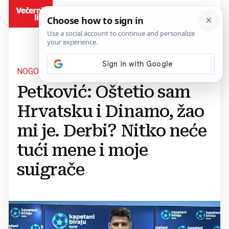
BiH
NOGOMETAŠ GODINE
Petković: Oštetio sam
Hrvatsku i Dinamo, žao
mi je. Derbi? Nitko neće
tući mene i moje
suigrače