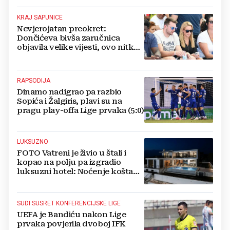
KRAJ SAPUNICE
Nevjerojatan preokret:
Dončićeva bivša zaručnica
objavila velike vijesti, ovo nitko
nije očekivao!
RAPSODIJA
Dinamo nadigrao pa razbio
Sopića i Žalgiris, plavi su na
pragu play-offa Lige prvaka (5:0)
LUKSUZNO
FOTO Vatreni je živio u štali i
kopao na polju pa izgradio
luksuzni hotel: Noćenje košta
1200 eura
SUDI SUSRET KONFERENCIJSKE LIGE
UEFA je Bandiću nakon Lige
prvaka povjerila dvoboj IFK