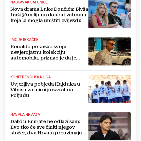
NASTAVAK SAPUNICE
Nova drama Luke Dončića: Bivša
traži 50 milijuna dolara i zabranu
koja bi mogla uništiti zvijezdu
"MOJE IGRAČKE"
Ronaldo pokazao svoju
nevjerojatnu kolekciju
automobila, priznao je da je
prestao brojiti koliko ih ima!
KONFERENCIJSKA LIGA
Uvjerljiva pobjeda Hajduka u
Vilnisu za mirniji uzvrat na
Poljudu
NAVALA HRVATA
Dalić u Emirate ne odlazi sam:
Evo tko će sve činiti njegov
stožer, dva Hrvata preuzimaju
druge ključne funkcije