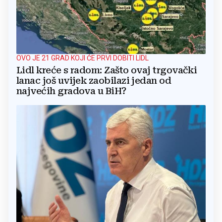
OVO JE 21 GRAD KOJI ĆE PRVI DOBITI LIDL
Lidl kreće s radom: Zašto ovaj trgovački
lanac još uvijek zaobilazi jedan od
najvećih gradova u BiH?