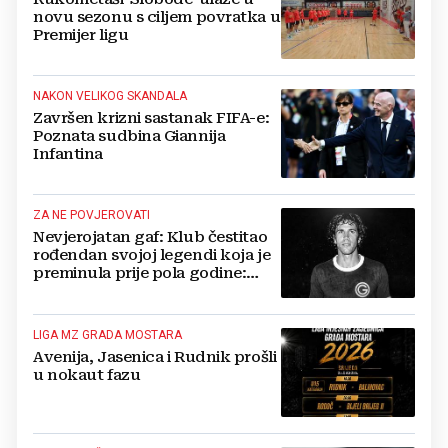
novu sezonu s ciljem povratka u
Premijer ligu
NAKON VELIKOG SKANDALA
Završen krizni sastanak FIFA-e:
Poznata sudbina Giannija
Infantina
ZA NE POVJEROVATI
Nevjerojatan gaf: Klub čestitao
rođendan svojoj legendi koja je
preminula prije pola godine:
'Neka ovaj novi ciklus...'
LIGA MZ GRADA MOSTARA
Avenija, Jasenica i Rudnik prošli
u nokaut fazu