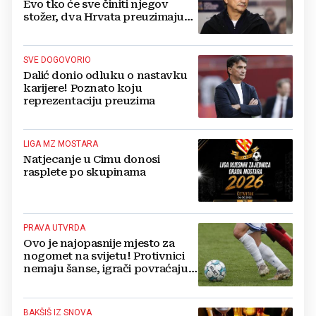
Evo tko će sve činiti njegov
stožer, dva Hrvata preuzimaju
druge ključne funkcije
SVE DOGOVORIO
Dalić donio odluku o nastavku
karijere! Poznato koju
reprezentaciju preuzima
LIGA MZ MOSTARA
Natjecanje u Cimu donosi
rasplete po skupinama
PRAVA UTVRDA
Ovo je najopasnije mjesto za
nogomet na svijetu! Protivnici
nemaju šanse, igrači povraćaju,
bore za zrak...
BAKŠIŠ IZ SNOVA