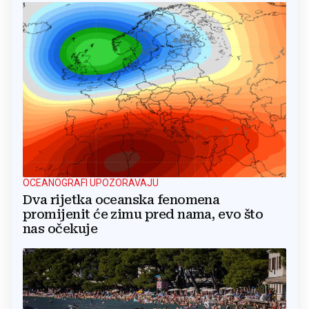
OCEANOGRAFI UPOZORAVAJU
Dva rijetka oceanska fenomena
promijenit će zimu pred nama, evo što
nas očekuje