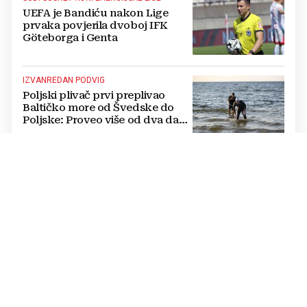
UEFA je Bandiću nakon Lige
prvaka povjerila dvoboj IFK
Göteborga i Genta
IZVANREDAN PODVIG
Poljski plivač prvi preplivao
Baltičko more od Švedske do
Poljske: Proveo više od dva dana
u vodi
NATJECANJE U CIMU
Nastavljena uzbuđenja na Ligi
mjesnih zajednica grada
Mostara
TRAGEDIJA U BORILAČKOM SPORTU
Preminuo MMA borac u 34.
godini, pronađen mrtav u svom
domu