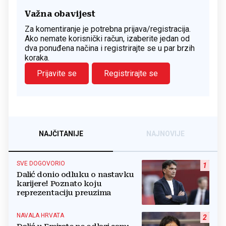
Važna obavijest
Za komentiranje je potrebna prijava/registracija.
Ako nemate korisnički račun, izaberite jedan od
dva ponuđena načina i registrirajte se u par brzih
koraka.
Prijavite se
Registrirajte se
NAJČITANIJE
NAJNOVIJE
SVE DOGOVORIO
1
Dalić donio odluku o nastavku
karijere! Poznato koju
reprezentaciju preuzima
NAVALA HRVATA
2