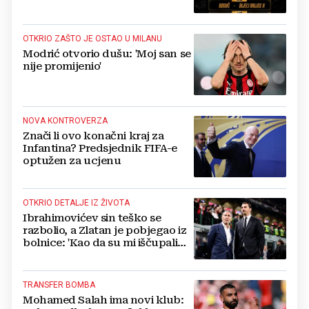
OTKRIO ZAŠTO JE OSTAO U MILANU
Modrić otvorio dušu: 'Moj san se
nije promijenio'
NOVA KONTROVERZA
Znači li ovo konačni kraj za
Infantina? Predsjednik FIFA-e
optužen za ucjenu
OTKRIO DETALJE IZ ŽIVOTA
Ibrahimovićev sin teško se
razbolio, a Zlatan je pobjegao iz
bolnice: 'Kao da su mi iščupali
srce'
TRANSFER BOMBA
Mohamed Salah ima novi klub: