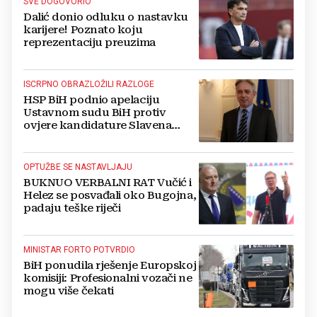
SVE DOGOVORIO
Dalić donio odluku o nastavku
karijere! Poznato koju
reprezentaciju preuzima
ISCRPNO OBRAZLOŽILI RAZLOGE
HSP BiH podnio apelaciju
Ustavnom sudu BiH protiv
ovjere kandidature Slavena
Kovačevića
OPTUŽBE SE NASTAVLJAJU
BUKNUO VERBALNI RAT Vučić i
Helez se posvađali oko Bugojna,
padaju teške riječi
MINISTAR FORTO POTVRDIO
BiH ponudila rješenje Europskoj
komisiji: Profesionalni vozači ne
mogu više čekati