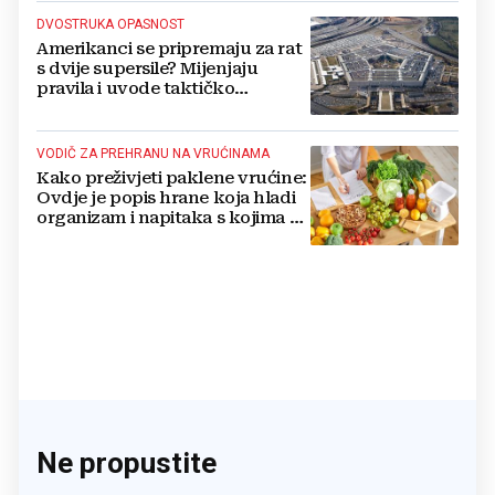
DVOSTRUKA OPASNOST
Amerikanci se pripremaju za rat
s dvije supersile? Mijenjaju
pravila i uvode taktičko
nuklearno oružje
VODIČ ZA PREHRANU NA VRUĆINAMA
Kako preživjeti paklene vrućine:
Ovdje je popis hrane koja hladi
organizam i napitaka s kojima si
činite 'medvjeđu uslugu'
Ne propustite