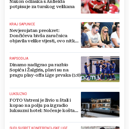
Nakon odlaska s Anfielda
potpisuje za turskog velikana
KRAJ SAPUNICE
Nevjerojatan preokret:
Dončićeva bivša zaručnica
objavila velike vijesti, ovo nitko
nije očekivao!
RAPSODIJA
Dinamo nadigrao pa razbio
Sopića i Žalgiris, plavi su na
pragu play-offa Lige prvaka (5:0)
LUKSUZNO
FOTO Vatreni je živio u štali i
kopao na polju pa izgradio
luksuzni hotel: Noćenje košta
1200 eura
SUDI SUSRET KONFERENCIJSKE LIGE