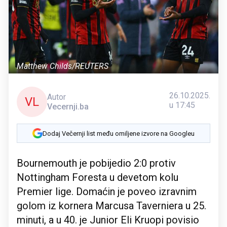
Matthew Childs/REUTERS
26.10.2025.
Autor
VL
u 17:45
Vecernji.ba
Dodaj Večernji list među omiljene izvore na Googleu
Bournemouth je pobijedio 2:0 protiv
Nottingham Foresta u devetom kolu
Premier lige. Domaćin je poveo izravnim
golom iz kornera Marcusa Taverniera u 25.
minuti, a u 40. je Junior Eli Kruopi povisio