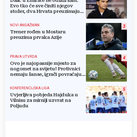
Dalić u Emirate ne odlazi sam:
Evo tko će sve činiti njegov
stožer, dva Hrvata preuzimaju
druge ključne funkcije
NOVI ANGAŽMAN
3
Trener rođen u Mostaru
preuzima prvaka Azije
PRAVA UTVRDA
4
Ovo je najopasnije mjesto za
nogomet na svijetu! Protivnici
nemaju šanse, igrači povraćaju,
bore za zrak...
KONFERENCIJSKA LIGA
5
Uvjerljiva pobjeda Hajduka u
Vilnisu za mirniji uzvrat na
Poljudu