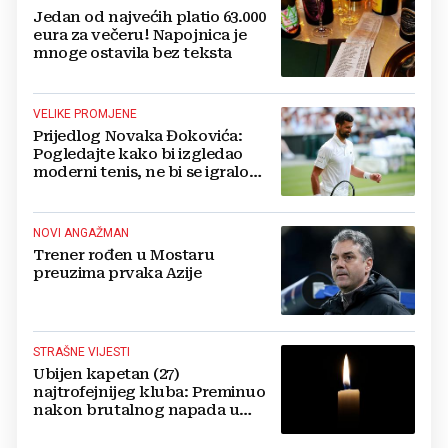
Jedan od najvećih platio 63.000
eura za večeru! Napojnica je
mnoge ostavila bez teksta
VELIKE PROMJENE
Prijedlog Novaka Đokovića:
Pogledajte kako bi izgledao
moderni tenis, ne bi se igralo
dulje od dva sata
NOVI ANGAŽMAN
Trener rođen u Mostaru
preuzima prvaka Azije
STRAŠNE VIJESTI
Ubijen kapetan (27)
najtrofejnijeg kluba: Preminuo
nakon brutalnog napada u
blizini svoje kuće