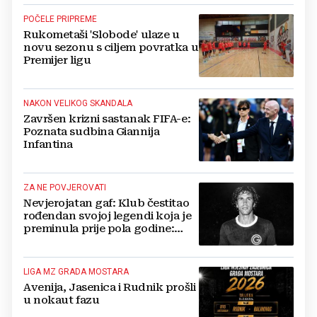
POČELE PRIPREME
Rukometaši 'Slobode' ulaze u
novu sezonu s ciljem povratka u
Premijer ligu
NAKON VELIKOG SKANDALA
Završen krizni sastanak FIFA-e:
Poznata sudbina Giannija
Infantina
ZA NE POVJEROVATI
Nevjerojatan gaf: Klub čestitao
rođendan svojoj legendi koja je
preminula prije pola godine:
'Neka ovaj novi ciklus...'
LIGA MZ GRADA MOSTARA
Avenija, Jasenica i Rudnik prošli
u nokaut fazu