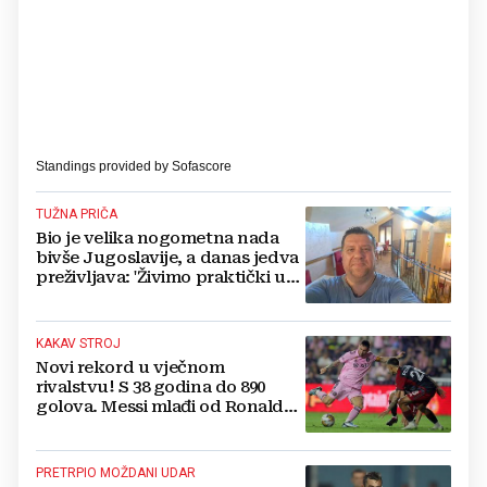
Standings provided by
Sofascore
TUŽNA PRIČA
Bio je velika nogometna nada
bivše Jugoslavije, a danas jedva
preživljava: 'Živimo praktički u
bačvi...'
KAKAV STROJ
Novi rekord u vječnom
rivalstvu! S 38 godina do 890
golova. Messi mlađi od Ronalda
stigao do te brojke
PRETRPIO MOŽDANI UDAR