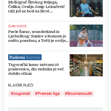
Bivši igrač Širokog Brijega,
Čelika, Orašja Josip Lukačević
(42) još se bori za život...
ČLAN VUČICE
Pavle Šarac, wunderkind iz
Ljubuškog: Naslov s Romom je
nešto posebno, a Totti je ovdje
više od nogometaša
Trgovački lanac zatvara 50
poslovnica, dio radnika je već
dobilo otkaz
KLJUČNE RIJEČI
nogomet
Premier liga
Bournemouth