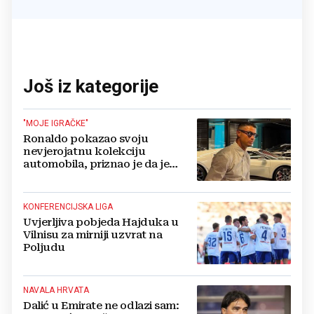
Još iz kategorije
"MOJE IGRAČKE"
Ronaldo pokazao svoju
nevjerojatnu kolekciju
automobila, priznao je da je
prestao brojiti koliko ih ima!
KONFERENCIJSKA LIGA
Uvjerljiva pobjeda Hajduka u
Vilnisu za mirniji uzvrat na
Poljudu
NAVALA HRVATA
Dalić u Emirate ne odlazi sam: