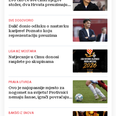
stožer, dva Hrvata preuzimaju
druge ključne funkcije
SVE DOGOVORIO
Dalić donio odluku o nastavku
karijere! Poznato koju
reprezentaciju preuzima
LIGA MZ MOSTARA
Natjecanje u Cimu donosi
rasplete po skupinama
PRAVA UTVRDA
Ovo je najopasnije mjesto za
nogomet na svijetu! Protivnici
nemaju šanse, igrači povraćaju,
bore za zrak...
BAKŠIŠ IZ SNOVA