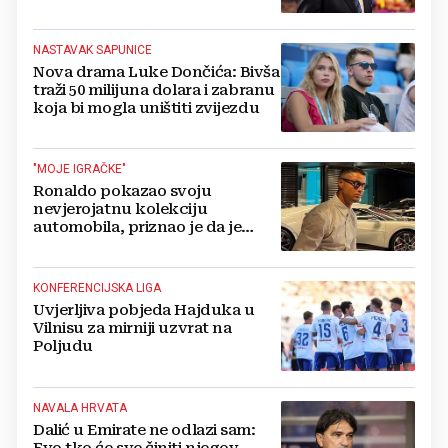
potresa FIFA-u
NASTAVAK SAPUNICE
Nova drama Luke Dončića: Bivša
traži 50 milijuna dolara i zabranu
koja bi mogla uništiti zvijezdu
"MOJE IGRAČKE"
Ronaldo pokazao svoju
nevjerojatnu kolekciju
automobila, priznao je da je
prestao brojiti koliko ih ima!
KONFERENCIJSKA LIGA
Uvjerljiva pobjeda Hajduka u
Vilnisu za mirniji uzvrat na
Poljudu
NAVALA HRVATA
Dalić u Emirate ne odlazi sam:
Evo tko će sve činiti njegov