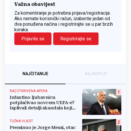
Važna obavijest
Za komentiranje je potrebna prijava/registracija.
Ako nemate korisnički račun, izaberite jedan od
dva ponuđena načina i registrirajte se u par brzih
koraka.
Prijavite se
Registrirajte se
NAJČITANIJE
NAJNOVIJE
RAZOTKRIVENA AFERA
1
Infantino ljubavnicu
potplaćivao novcem UEFA-e?
Isplivali detalji skandala koji
potresa FIFA-u
TUŽNA VIJEST
2
Preminuo je Jorge Messi, otac