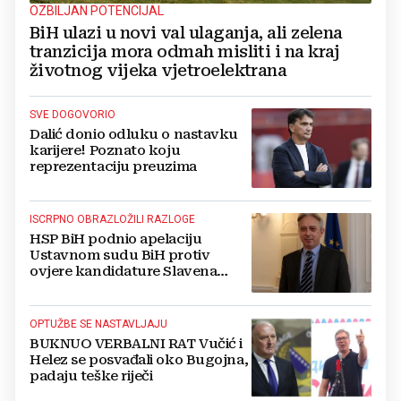
OZBILJAN POTENCIJAL
BiH ulazi u novi val ulaganja, ali zelena
tranzicija mora odmah misliti i na kraj
životnog vijeka vjetroelektrana
SVE DOGOVORIO
Dalić donio odluku o nastavku
karijere! Poznato koju
reprezentaciju preuzima
ISCRPNO OBRAZLOŽILI RAZLOGE
HSP BiH podnio apelaciju
Ustavnom sudu BiH protiv
ovjere kandidature Slavena
Kovačevića
OPTUŽBE SE NASTAVLJAJU
BUKNUO VERBALNI RAT Vučić i
Helez se posvađali oko Bugojna,
padaju teške riječi