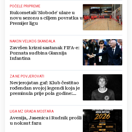
POČELE PRIPREME
Rukometaši 'Slobode' ulaze u
novu sezonu s ciljem povratka u
Premijer ligu
NAKON VELIKOG SKANDALA
Završen krizni sastanak FIFA-e:
Poznata sudbina Giannija
Infantina
ZA NE POVJEROVATI
Nevjerojatan gaf: Klub čestitao
rođendan svojoj legendi koja je
preminula prije pola godine:
'Neka ovaj novi ciklus...'
LIGA MZ GRADA MOSTARA
Avenija, Jasenica i Rudnik prošli
u nokaut fazu