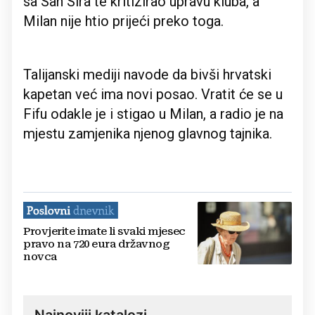
sa San Sira te kritizirao upravu kluba, a
Milan nije htio prijeći preko toga.
Talijanski mediji navode da bivši hrvatski
kapetan već ima novi posao. Vratit će se u
Fifu odakle je i stigao u Milan, a radio je na
mjestu zamjenika njenog glavnog tajnika.
Provjerite imate li svaki mjesec
pravo na 720 eura državnog
novca