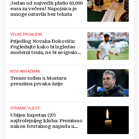
Jedan od najvećih platio 63.000
eura za večeru! Napojnica je
mnoge ostavila bez teksta
VELIKE PROMJENE
Prijedlog Novaka Đokovića:
Pogledajte kako bi izgledao
moderni tenis, ne bi se igralo
dulje od dva sata
NOVI ANGAŽMAN
Trener rođen u Mostaru
preuzima prvaka Azije
STRAŠNE VIJESTI
Ubijen kapetan (27)
najtrofejnijeg kluba: Preminuo
nakon brutalnog napada u
blizini svoje kuće