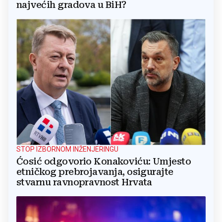
najvećih gradova u BiH?
STOP IZBORNOM INŽENJERINGU
Ćosić odgovorio Konakoviću: Umjesto
etničkog prebrojavanja, osigurajte
stvarnu ravnopravnost Hrvata