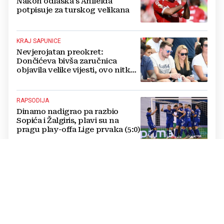
Nakon odlaska s Anfielda
potpisuje za turskog velikana
KRAJ SAPUNICE
Nevjerojatan preokret:
Dončićeva bivša zaručnica
objavila velike vijesti, ovo nitko
nije očekivao!
RAPSODIJA
Dinamo nadigrao pa razbio
Sopića i Žalgiris, plavi su na
pragu play-offa Lige prvaka (5:0)
LUKSUZNO
FOTO Vatreni je živio u štali i
kopao na polju pa izgradio
luksuzni hotel: Noćenje košta
1200 eura
SUDI SUSRET KONFERENCIJSKE LIGE