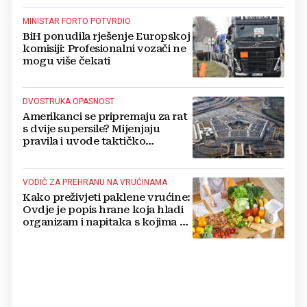
MINISTAR FORTO POTVRDIO
BiH ponudila rješenje Europskoj
komisiji: Profesionalni vozači ne
mogu više čekati
DVOSTRUKA OPASNOST
Amerikanci se pripremaju za rat
s dvije supersile? Mijenjaju
pravila i uvode taktičko
nuklearno oružje
VODIČ ZA PREHRANU NA VRUĆINAMA
Kako preživjeti paklene vrućine:
Ovdje je popis hrane koja hladi
organizam i napitaka s kojima si
činite 'medvjeđu uslugu'