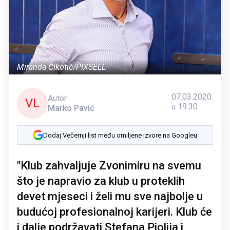
Miranda Čikotić/PIXSELL
07.03.2020.
Autor
VL
u 19:30
Marko Pavić
Dodaj Večernji list među omiljene izvore na Googleu
"Klub zahvaljuje Zvonimiru na svemu
što je napravio za klub u proteklih
devet mjeseci i želi mu sve najbolje u
budućoj profesionalnoj karijeri. Klub će
i dalje podržavati Stefana Piolija i