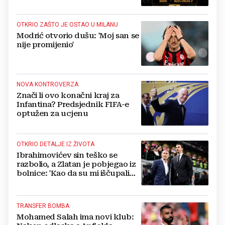
OTKRIO ZAŠTO JE OSTAO U MILANU
Modrić otvorio dušu: 'Moj san se
nije promijenio'
NOVA KONTROVERZA
Znači li ovo konačni kraj za
Infantina? Predsjednik FIFA-e
optužen za ucjenu
OTKRIO DETALJE IZ ŽIVOTA
Ibrahimovićev sin teško se
razbolio, a Zlatan je pobjegao iz
bolnice: 'Kao da su mi iščupali
srce'
TRANSFER BOMBA
Mohamed Salah ima novi klub: