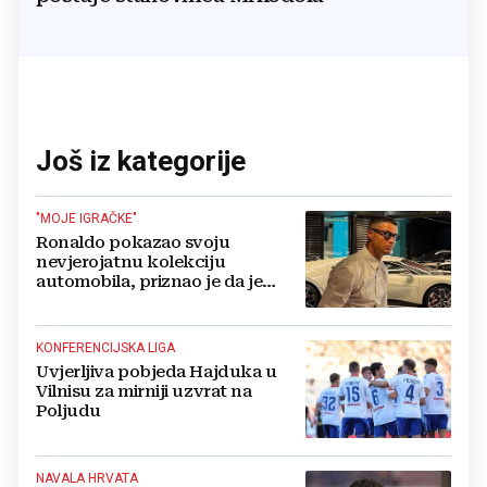
Još iz kategorije
"MOJE IGRAČKE"
Ronaldo pokazao svoju
nevjerojatnu kolekciju
automobila, priznao je da je
prestao brojiti koliko ih ima!
KONFERENCIJSKA LIGA
Uvjerljiva pobjeda Hajduka u
Vilnisu za mirniji uzvrat na
Poljudu
NAVALA HRVATA