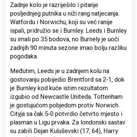
Zadnje kolo je razriješilo i pitanje
posljednjeg putnika u niži rang natjecanja.
Watfordu i Norwichu, koji su već ranije
ispali, pridružio se i Burnley. Leeds i Burnley
su imali po 35 bodova, no Burnely je uoči
zadnjih 90 minuta sezone imao bolju razliku
pogodaka.
Međutim, Leeds je u zadnjem kolu na
gostovanju pobijedio Brentford sa 2-1, dok
je Burnley kod kuće istim rezultatom
izgubio od Newcastle Uniteda. Tottenham
je gostujućom pobjedom protiv Norwich
Cityja sa čak 5-0 potvrdio četvrto mjesto i
plasman u Ligu prvaka. Za londonski sastav
su zabili Dejan Kuluševski (17, 64), Harry