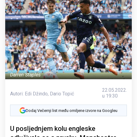
Darren Staples
22.05.2022.
Autori:
Edi Džindo
,
Dario Topić
u 19:30
Dodaj Večernji list među omiljene izvore na Googleu
U posljednjem kolu engleske