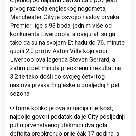
U jednoj od najluđih završnica u povijesti
prvog razreda engleskog nogometa,
Manchester City je osvojio naslov prvaka
Premier lige s 93 boda, jednim više od
konkurenta Liverpoola, a osigurali su ga
tako da su na svojem Etihadu do 76. minute
gubili 2:0 protiv Aston Ville koju vodi
Liverpoolova legenda Steven Gerrard, a
zatim u pet minuta preokrenuli rezultat na
3:2 te tako došli do svojeg četvrtog
naslova prvaka Engleske u posljednjih pet
sezona.
O tome koliko je ova situacija rijetkost,
najbolje govori podatak da je City posljednji
put u prvenstvenoj utakmici dva gola
deficita preokrenuo prije čak 17 godina, a