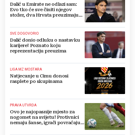
Dalić u Emirate ne odlazi sam:
Evo tko će sve činiti njegov
stožer, dva Hrvata preuzimaju
druge ključne funkcije
SVE DOGOVORIO
Dalić donio odluku o nastavku
karijere! Poznato koju
reprezentaciju preuzima
LIGA MZ MOSTARA
Natjecanje u Cimu donosi
rasplete po skupinama
PRAVA UTVRDA
Ovo je najopasnije mjesto za
nogomet na svijetu! Protivnici
nemaju šanse, igrači povraćaju,
bore za zrak...