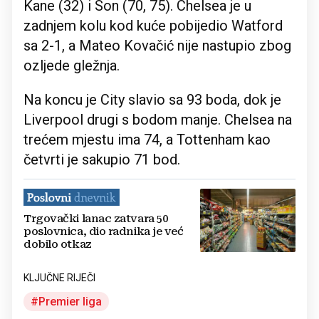
Kane (32) i Son (70, 75). Chelsea je u
zadnjem kolu kod kuće pobijedio Watford
sa 2-1, a Mateo Kovačić nije nastupio zbog
ozljede gležnja.
Na koncu je City slavio sa 93 boda, dok je
Liverpool drugi s bodom manje. Chelsea na
trećem mjestu ima 74, a Tottenham kao
četvrti je sakupio 71 bod.
Trgovački lanac zatvara 50
poslovnica, dio radnika je već
dobilo otkaz
KLJUČNE RIJEČI
Premier liga