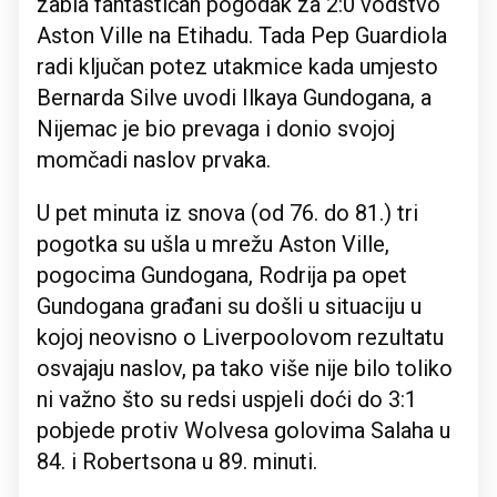
zabia fantastičan pogodak za 2:0 vodstvo
Aston Ville na Etihadu. Tada Pep Guardiola
radi ključan potez utakmice kada umjesto
Bernarda Silve uvodi Ilkaya Gundogana, a
Nijemac je bio prevaga i donio svojoj
momčadi naslov prvaka.
U pet minuta iz snova (od 76. do 81.) tri
pogotka su ušla u mrežu Aston Ville,
pogocima Gundogana, Rodrija pa opet
Gundogana građani su došli u situaciju u
kojoj neovisno o Liverpoolovom rezultatu
osvajaju naslov, pa tako više nije bilo toliko
ni važno što su redsi uspjeli doći do 3:1
pobjede protiv Wolvesa golovima Salaha u
84. i Robertsona u 89. minuti.