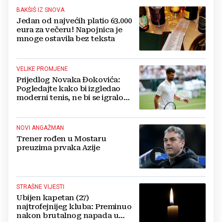
BAKŠIŠ IZ SNOVA
Jedan od najvećih platio 63.000
eura za večeru! Napojnica je
mnoge ostavila bez teksta
VELIKE PROMJENE
Prijedlog Novaka Đokovića:
Pogledajte kako bi izgledao
moderni tenis, ne bi se igralo
dulje od dva sata
NOVI ANGAŽMAN
Trener rođen u Mostaru
preuzima prvaka Azije
STRAŠNE VIJESTI
Ubijen kapetan (27)
najtrofejnijeg kluba: Preminuo
nakon brutalnog napada u