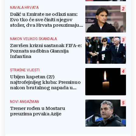
NAVALA HRVATA
2
Dalić u Emirate ne odlazi sam:
Evo tko će sve činiti njegov
stožer, dva Hrvata preuzimaju
druge ključne funkcije
NAKON VELIKOG SKANDALA
3
Završen krizni sastanak FIFA-e:
Poznata sudbina Giannija
Infantina
STRAŠNE VIJESTI
4
Ubijen kapetan (27)
najtrofejnijeg kluba: Preminuo
nakon brutalnog napada u
blizini svoje kuće
NOVI ANGAŽMAN
5
Trener rođen u Mostaru
preuzima prvaka Azije