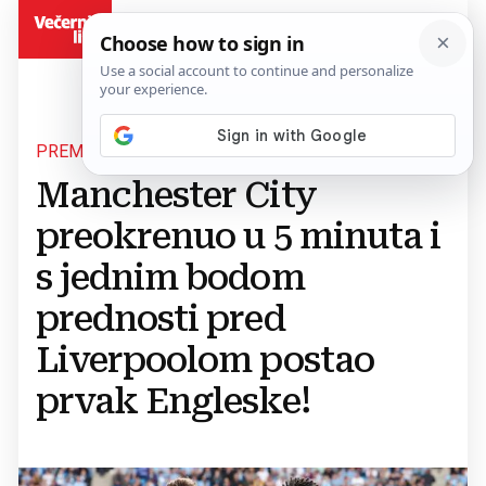
BiH
PREMIER LIGA
Manchester City
preokrenuo u 5 minuta i
s jednim bodom
prednosti pred
Liverpoolom postao
prvak Engleske!