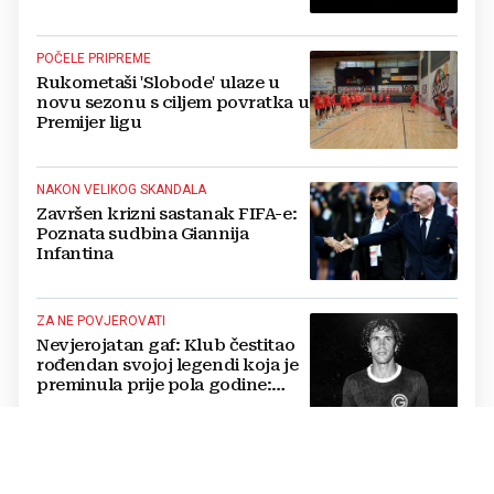
blizini svoje kuće
POČELE PRIPREME
Rukometaši 'Slobode' ulaze u
novu sezonu s ciljem povratka u
Premijer ligu
NAKON VELIKOG SKANDALA
Završen krizni sastanak FIFA-e:
Poznata sudbina Giannija
Infantina
ZA NE POVJEROVATI
Nevjerojatan gaf: Klub čestitao
rođendan svojoj legendi koja je
preminula prije pola godine:
'Neka ovaj novi ciklus...'
LIGA MZ GRADA MOSTARA
Avenija, Jasenica i Rudnik prošli