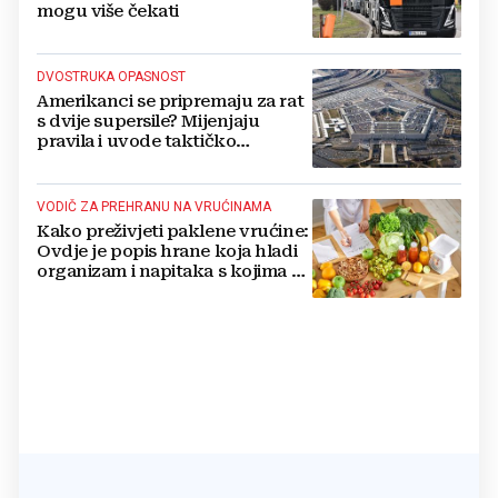
mogu više čekati
DVOSTRUKA OPASNOST
Amerikanci se pripremaju za rat
s dvije supersile? Mijenjaju
pravila i uvode taktičko
nuklearno oružje
VODIČ ZA PREHRANU NA VRUĆINAMA
Kako preživjeti paklene vrućine:
Ovdje je popis hrane koja hladi
organizam i napitaka s kojima si
činite 'medvjeđu uslugu'