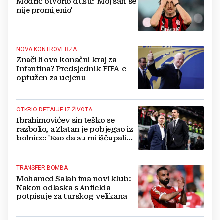
Modrić otvorio dušu: 'Moj san se
nije promijenio'
NOVA KONTROVERZA
Znači li ovo konačni kraj za
Infantina? Predsjednik FIFA-e
optužen za ucjenu
OTKRIO DETALJE IZ ŽIVOTA
Ibrahimovićev sin teško se
razbolio, a Zlatan je pobjegao iz
bolnice: 'Kao da su mi iščupali
srce'
TRANSFER BOMBA
Mohamed Salah ima novi klub:
Nakon odlaska s Anfielda
potpisuje za turskog velikana