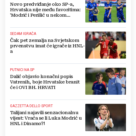
Novo predviđanje oko SP-a,
Hrvatska nije među favoritima:
'Modrić i Perišić u nekom
trenutku moraju usporiti'
SEDAM IGRAČA
Čak pet zemalja na Svjetskom
prvenstvu imat će igrače iz HNL-
a
PUTNICI NA SP
Dalić objavio konačni popis
Vatrenih, boje Hrvatske branit
će i OVI BH. HRVATI
GAZZETTA DELLO SPORT
Talijani najavili senzacionalnu
vijest: Vraća se li Luka Modrić u
HNL i Dinamo?!