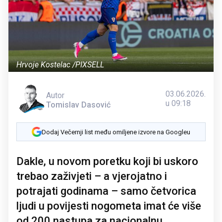
Hrvoje Kostelac /PIXSELL
03.06.2026.
Autor
u 09:18
Tomislav Dasović
Dodaj Večernji list među omiljene izvore na Googleu
Dakle, u novom poretku koji bi uskoro
trebao zaživjeti – a vjerojatno i
potrajati godinama – samo četvorica
ljudi u povijesti nogometa imat će više
od 200 nastupa za nacionalnu