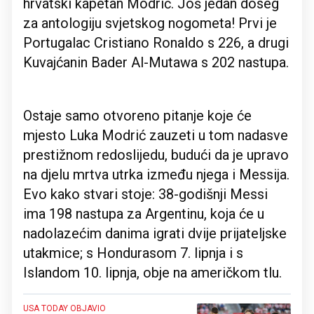
hrvatski kapetan Modrić. Još jedan doseg
za antologiju svjetskog nogometa! Prvi je
Portugalac Cristiano Ronaldo s 226, a drugi
Kuvajćanin Bader Al-Mutawa s 202 nastupa.
Ostaje samo otvoreno pitanje koje će
mjesto Luka Modrić zauzeti u tom nadasve
prestižnom redoslijedu, budući da je upravo
na djelu mrtva utrka između njega i Messija.
Evo kako stvari stoje: 38-godišnji Messi
ima 198 nastupa za Argentinu, koja će u
nadolazećim danima igrati dvije prijateljske
utakmice; s Hondurasom 7. lipnja i s
Islandom 10. lipnja, obje na američkom tlu.
USA TODAY OBJAVIO