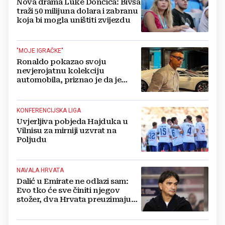
Nova drama Luke Dončića: Bivša
traži 50 milijuna dolara i zabranu
koja bi mogla uništiti zvijezdu
"MOJE IGRAČKE"
Ronaldo pokazao svoju
nevjerojatnu kolekciju
automobila, priznao je da je
prestao brojiti koliko ih ima!
KONFERENCIJSKA LIGA
Uvjerljiva pobjeda Hajduka u
Vilnisu za mirniji uzvrat na
Poljudu
NAVALA HRVATA
Dalić u Emirate ne odlazi sam:
Evo tko će sve činiti njegov
stožer, dva Hrvata preuzimaju
druge ključne funkcije