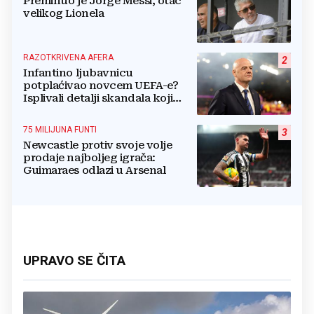
Preminuo je Jorge Messi, otac
velikog Lionela
RAZOTKRIVENA AFERA
2
Infantino ljubavnicu
potplaćivao novcem UEFA-e?
Isplivali detalji skandala koji
potresa FIFA-u
75 MILIJUNA FUNTI
3
Newcastle protiv svoje volje
prodaje najboljeg igrača:
Guimaraes odlazi u Arsenal
UPRAVO SE ČITA