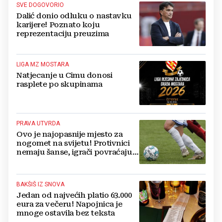
SVE DOGOVORIO
Dalić donio odluku o nastavku
karijere! Poznato koju
reprezentaciju preuzima
LIGA MZ MOSTARA
Natjecanje u Cimu donosi
rasplete po skupinama
PRAVA UTVRDA
Ovo je najopasnije mjesto za
nogomet na svijetu! Protivnici
nemaju šanse, igrači povraćaju,
bore za zrak...
BAKŠIŠ IZ SNOVA
Jedan od najvećih platio 63.000
eura za večeru! Napojnica je
mnoge ostavila bez teksta