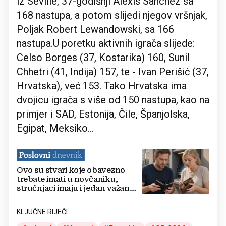
iz Seville, 37-godišnji Alexis Sanchez sa
168 nastupa, a potom slijedi njegov vršnjak,
Poljak Robert Lewandowski, sa 166
nastupa.U poretku aktivnih igrača slijede:
Celso Borges (37, Kostarika) 160, Sunil
Chhetri (41, Indija) 157, te - Ivan Perišić (37,
Hrvatska), već 153. Tako Hrvatska ima
dvojicu igrača s više od 150 nastupa, kao na
primjer i SAD, Estonija, Čile, Španjolska,
Egipat, Meksiko...
Ovo su stvari koje obavezno
trebate imati u novčaniku,
stručnjaci imaju i jedan važan
savjet
KLJUČNE RIJEČI