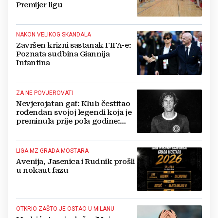
Premijer ligu
NAKON VELIKOG SKANDALA
Završen krizni sastanak FIFA-e:
Poznata sudbina Giannija
Infantina
ZA NE POVJEROVATI
Nevjerojatan gaf: Klub čestitao
rođendan svojoj legendi koja je
preminula prije pola godine:
'Neka ovaj novi ciklus...'
LIGA MZ GRADA MOSTARA
Avenija, Jasenica i Rudnik prošli
u nokaut fazu
OTKRIO ZAŠTO JE OSTAO U MILANU