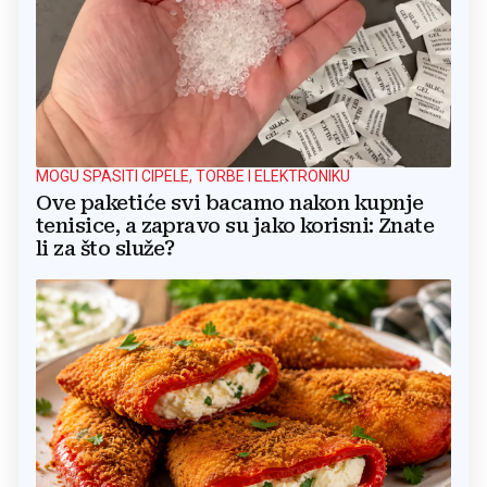
MOGU SPASITI CIPELE, TORBE I ELEKTRONIKU
Ove paketiće svi bacamo nakon kupnje
tenisice, a zapravo su jako korisni: Znate
li za što služe?