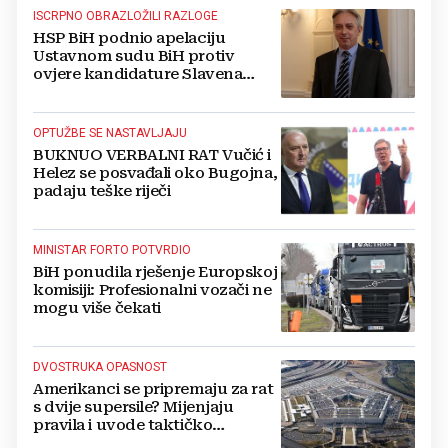
ISCRPNO OBRAZLOŽILI RAZLOGE
HSP BiH podnio apelaciju
Ustavnom sudu BiH protiv
ovjere kandidature Slavena
Kovačevića
OPTUŽBE SE NASTAVLJAJU
BUKNUO VERBALNI RAT Vučić i
Helez se posvađali oko Bugojna,
padaju teške riječi
MINISTAR FORTO POTVRDIO
BiH ponudila rješenje Europskoj
komisiji: Profesionalni vozači ne
mogu više čekati
DVOSTRUKA OPASNOST
Amerikanci se pripremaju za rat
s dvije supersile? Mijenjaju
pravila i uvode taktičko
nuklearno oružje