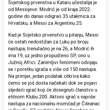
Svjetskog prvenstva u Kataru učestalija je
od Messijeve: Modrić je od kraja 2022.
godine do danas odigrao 35 utakmica za
Hrvatsku, a Messi za Argentinu 25.
Kad je Svjetsko prvenstvo u pitanju, Messi
će ostati nedostižan za Luku po broju
nastupa; trenutačno je na 26, a Modrić ih
ima 19, uz jedno propušteno SP, ono u
Južnoj Africi. Zanimljivi fenomeni odvijaju
se i poretku igrača s više od 150 nastupa.
Na primjer, jedan podatak otkriva kako
ćemo se još dosta načekati dok se pojavi
sljedeći igrač koji će dosegnuti članstvo u
elitnom Klubu 200. Aktivni igrač s najviše
nastupa za nacionalnu momčad je Čileanac