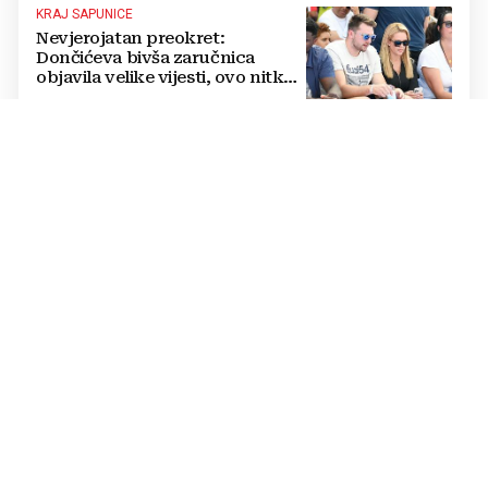
KRAJ SAPUNICE
Nevjerojatan preokret:
Dončićeva bivša zaručnica
objavila velike vijesti, ovo nitko
nije očekivao!
RAPSODIJA
Dinamo nadigrao pa razbio
Sopića i Žalgiris, plavi su na
pragu play-offa Lige prvaka (5:0)
LUKSUZNO
FOTO Vatreni je živio u štali i
kopao na polju pa izgradio
luksuzni hotel: Noćenje košta
1200 eura
SUDI SUSRET KONFERENCIJSKE LIGE
UEFA je Bandiću nakon Lige
prvaka povjerila dvoboj IFK
Göteborga i Genta