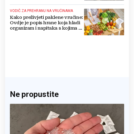
VODIČ ZA PREHRANU NA VRUĆINAMA
Kako preživjeti paklene vrućine:
Ovdje je popis hrane koja hladi
organizam i napitaka s kojima si
činite 'medvjeđu uslugu'
Ne propustite