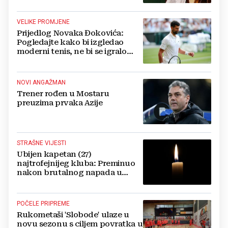
VELIKE PROMJENE
Prijedlog Novaka Đokovića:
Pogledajte kako bi izgledao
moderni tenis, ne bi se igralo
dulje od dva sata
NOVI ANGAŽMAN
Trener rođen u Mostaru
preuzima prvaka Azije
STRAŠNE VIJESTI
Ubijen kapetan (27)
najtrofejnijeg kluba: Preminuo
nakon brutalnog napada u
blizini svoje kuće
POČELE PRIPREME
Rukometaši 'Slobode' ulaze u
novu sezonu s ciljem povratka u