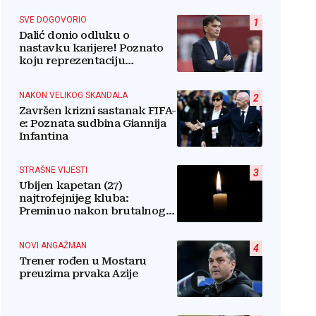
SVE DOGOVORIO
1
Dalić donio odluku o
nastavku karijere! Poznato
koju reprezentaciju
preuzima
NAKON VELIKOG SKANDALA
2
Završen krizni sastanak FIFA-
e: Poznata sudbina Giannija
Infantina
STRAŠNE VIJESTI
3
Ubijen kapetan (27)
najtrofejnijeg kluba:
Preminuo nakon brutalnog
napada u blizini svoje kuće
NOVI ANGAŽMAN
4
Trener rođen u Mostaru
preuzima prvaka Azije