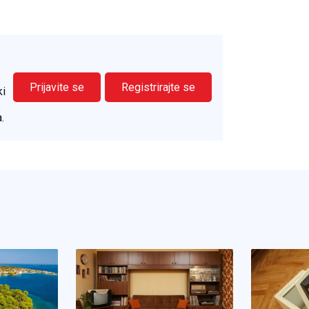
Prijavite se
Registrirajte se
ki
.