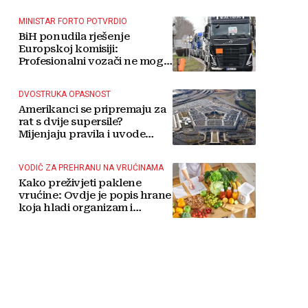
MINISTAR FORTO POTVRDIO
BiH ponudila rješenje
Europskoj komisiji:
Profesionalni vozači ne mogu
više čekati
DVOSTRUKA OPASNOST
Amerikanci se pripremaju za
rat s dvije supersile?
Mijenjaju pravila i uvode
taktičko nuklearno oružje
VODIČ ZA PREHRANU NA VRUĆINAMA
Kako preživjeti paklene
vrućine: Ovdje je popis hrane
koja hladi organizam i
napitaka s kojima si činite
'medvjeđu uslugu'