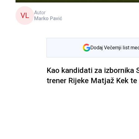
Autor
VL
Marko Pavić
Dodaj Večernji list me
Kao kandidati za izbornika 
trener Rijeke Matjaž Kek te