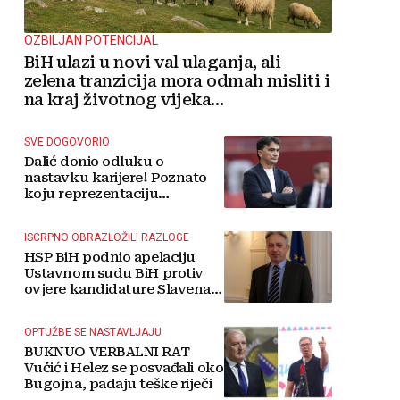
OZBILJAN POTENCIJAL
BiH ulazi u novi val ulaganja, ali
zelena tranzicija mora odmah misliti i
na kraj životnog vijeka
vjetroelektrana
SVE DOGOVORIO
Dalić donio odluku o
nastavku karijere! Poznato
koju reprezentaciju
preuzima
ISCRPNO OBRAZLOŽILI RAZLOGE
HSP BiH podnio apelaciju
Ustavnom sudu BiH protiv
ovjere kandidature Slavena
Kovačevića
OPTUŽBE SE NASTAVLJAJU
BUKNUO VERBALNI RAT
Vučić i Helez se posvađali oko
Bugojna, padaju teške riječi