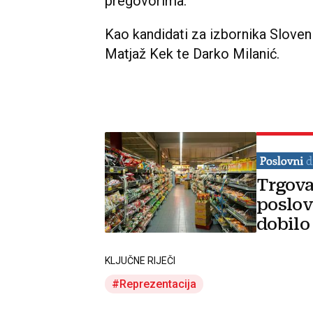
pregovorima.
Kao kandidati za izbornika Sloveni
Matjaž Kek te Darko Milanić.
Trgova
poslov
dobilo
KLJUČNE RIJEČI
Reprezentacija