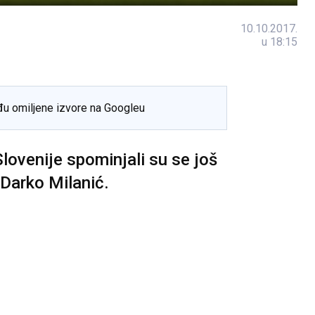
10.10.2017.
u 18:15
đu omiljene izvore na Googleu
Slovenije spominjali su se još
 Darko Milanić.