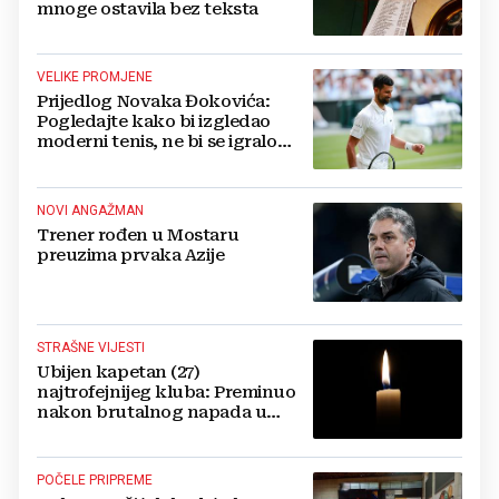
mnoge ostavila bez teksta
VELIKE PROMJENE
Prijedlog Novaka Đokovića:
Pogledajte kako bi izgledao
moderni tenis, ne bi se igralo
dulje od dva sata
NOVI ANGAŽMAN
Trener rođen u Mostaru
preuzima prvaka Azije
STRAŠNE VIJESTI
Ubijen kapetan (27)
najtrofejnijeg kluba: Preminuo
nakon brutalnog napada u
blizini svoje kuće
POČELE PRIPREME