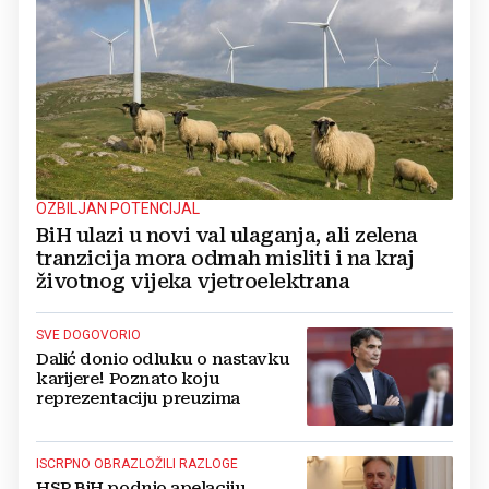
OZBILJAN POTENCIJAL
BiH ulazi u novi val ulaganja, ali zelena
tranzicija mora odmah misliti i na kraj
životnog vijeka vjetroelektrana
SVE DOGOVORIO
Dalić donio odluku o nastavku
karijere! Poznato koju
reprezentaciju preuzima
ISCRPNO OBRAZLOŽILI RAZLOGE
HSP BiH podnio apelaciju