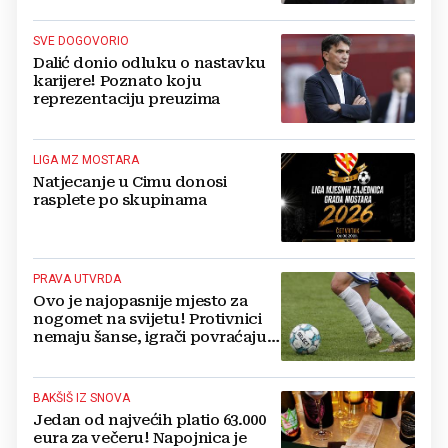
SVE DOGOVORIO
Dalić donio odluku o nastavku
karijere! Poznato koju
reprezentaciju preuzima
LIGA MZ MOSTARA
Natjecanje u Cimu donosi
rasplete po skupinama
PRAVA UTVRDA
Ovo je najopasnije mjesto za
nogomet na svijetu! Protivnici
nemaju šanse, igrači povraćaju,
bore za zrak...
BAKŠIŠ IZ SNOVA
Jedan od najvećih platio 63.000
eura za večeru! Napojnica je