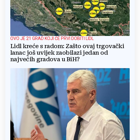
OVO JE 21 GRAD KOJI ĆE PRVI DOBITI LIDL
Lidl kreće s radom: Zašto ovaj trgovački
lanac još uvijek zaobilazi jedan od
najvećih gradova u BiH?