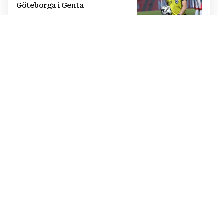
Göteborga i Genta
IZVANREDAN PODVIG
Poljski plivač prvi preplivao
Baltičko more od Švedske do
Poljske: Proveo više od dva dana
u vodi
NATJECANJE U CIMU
Nastavljena uzbuđenja na Ligi
mjesnih zajednica grada
Mostara
TRAGEDIJA U BORILAČKOM SPORTU
Preminuo MMA borac u 34.
godini, pronađen mrtav u svom
domu
OŽIVLJEN PROJEKT IZ 2017. GODINE