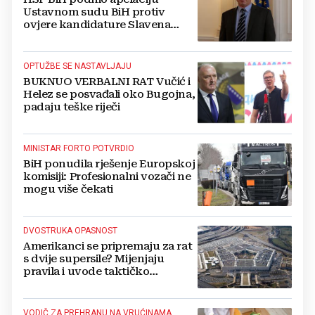
Ustavnom sudu BiH protiv
ovjere kandidature Slavena
Kovačevića
OPTUŽBE SE NASTAVLJAJU
BUKNUO VERBALNI RAT Vučić i
Helez se posvađali oko Bugojna,
padaju teške riječi
MINISTAR FORTO POTVRDIO
BiH ponudila rješenje Europskoj
komisiji: Profesionalni vozači ne
mogu više čekati
DVOSTRUKA OPASNOST
Amerikanci se pripremaju za rat
s dvije supersile? Mijenjaju
pravila i uvode taktičko
nuklearno oružje
VODIČ ZA PREHRANU NA VRUĆINAMA