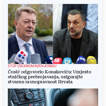
STOP IZBORNOM INŽENJERINGU
Ćosić odgovorio Konakoviću: Umjesto
etničkog prebrojavanja, osigurajte
stvarnu ravnopravnost Hrvata