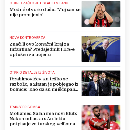
OTKRIO ZAŠTO JE OSTAO U MILANU
Modrić otvorio dušu: 'Moj san se
nije promijenio'
NOVA KONTROVERZA
Znači li ovo konačni kraj za
Infantina? Predsjednik FIFA-e
optužen za ucjenu
OTKRIO DETALJE IZ ŽIVOTA
Ibrahimovićev sin teško se
razbolio, a Zlatan je pobjegao iz
bolnice: 'Kao da su mi iščupali
srce'
TRANSFER BOMBA
Mohamed Salah ima novi klub:
Nakon odlaska s Anfielda
potpisuje za turskog velikana