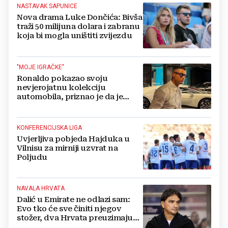
NASTAVAK SAPUNICE
Nova drama Luke Dončića: Bivša
traži 50 milijuna dolara i zabranu
koja bi mogla uništiti zvijezdu
"MOJE IGRAČKE"
Ronaldo pokazao svoju
nevjerojatnu kolekciju
automobila, priznao je da je
prestao brojiti koliko ih ima!
KONFERENCIJSKA LIGA
Uvjerljiva pobjeda Hajduka u
Vilnisu za mirniji uzvrat na
Poljudu
NAVALA HRVATA
Dalić u Emirate ne odlazi sam:
Evo tko će sve činiti njegov
stožer, dva Hrvata preuzimaju
druge ključne funkcije