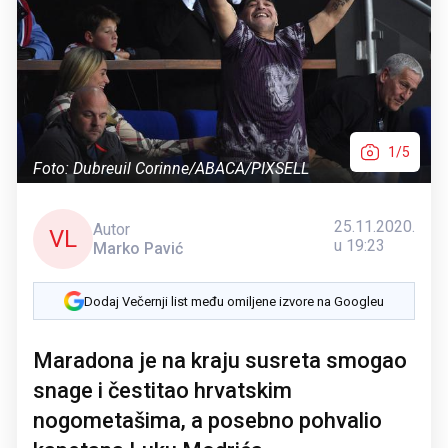
1/5
Foto: Dubreuil Corinne/ABACA/PIXSELL
25.11.2020.
Autor
VL
u 19:23
Marko Pavić
Dodaj Večernji list među omiljene izvore na Googleu
Maradona je na kraju susreta smogao
snage i čestitao hrvatskim
nogometašima, a posebno pohvalio