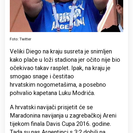
Foto: Twitter
Veliki Diego na kraju susreta je snimljen
kako plače u loži stadiona jer očito nije bio
očekivao takav rasplet. Ipak, na kraju je
smogao snage i čestitao
hrvatskim nogometašima, a posebno
pohvalio kapetana Luku Modrića.
A hrvatski navijači prisjetit će se
Maradonina navijanja u zagrebačkoj Areni
tijekom finala Davis Cupa 2016. godine.
Tada su nas Argentinci s 3:2 dobili na