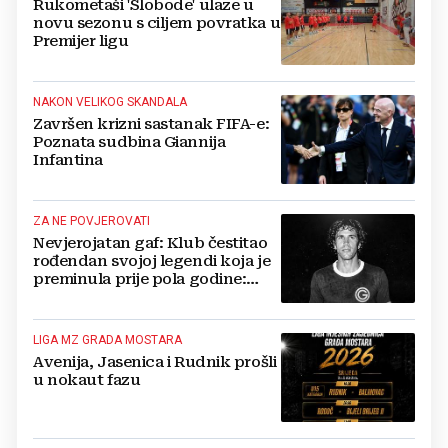
Rukometaši 'Slobode' ulaze u
novu sezonu s ciljem povratka u
Premijer ligu
NAKON VELIKOG SKANDALA
Završen krizni sastanak FIFA-e:
Poznata sudbina Giannija
Infantina
ZA NE POVJEROVATI
Nevjerojatan gaf: Klub čestitao
rođendan svojoj legendi koja je
preminula prije pola godine:
'Neka ovaj novi ciklus...'
LIGA MZ GRADA MOSTARA
Avenija, Jasenica i Rudnik prošli
u nokaut fazu