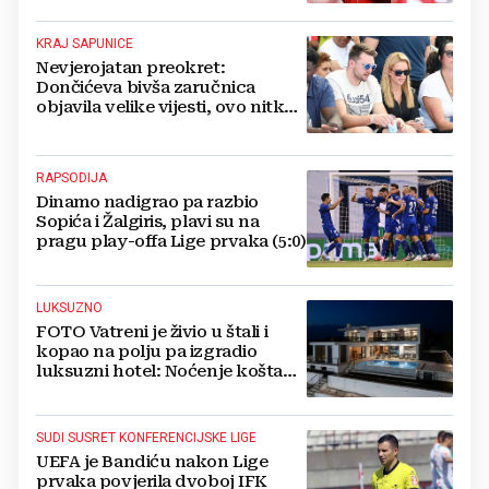
KRAJ SAPUNICE
Nevjerojatan preokret:
Dončićeva bivša zaručnica
objavila velike vijesti, ovo nitko
nije očekivao!
RAPSODIJA
Dinamo nadigrao pa razbio
Sopića i Žalgiris, plavi su na
pragu play-offa Lige prvaka (5:0)
LUKSUZNO
FOTO Vatreni je živio u štali i
kopao na polju pa izgradio
luksuzni hotel: Noćenje košta
1200 eura
SUDI SUSRET KONFERENCIJSKE LIGE
UEFA je Bandiću nakon Lige
prvaka povjerila dvoboj IFK