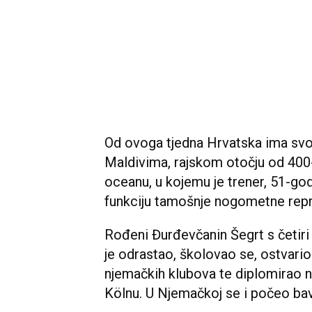
Od ovoga tjedna Hrvatska ima sv
Maldivima, rajskom otočju od 400-
oceanu, u kojemu je trener, 51-go
funkciju tamošnje nogometne repr
Rođeni Đurđevčanin Šegrt s četiri
je odrastao, školovao se, ostvario
njemačkih klubova te diplomirao na
Kölnu. U Njemačkoj se i počeo bav