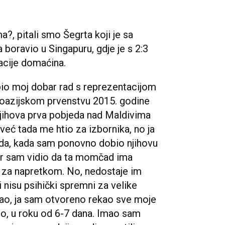
?, pitali smo Šegrta koji je sa
boravio u Singapuru, gdje je s 2:3
acije domaćina.
bio moj dobar rad s reprezentacijom
oazijskom prvenstvu 2015. godine
 njihova prva pobjeda nad Maldivima
već tada me htio za izbornika, no ja
ada, kada sam ponovno dobio njihovu
jer sam vidio da ta momčad ima
lju za napretkom. No, nedostaje im
 i nisu psihički spremni za velike
ao, ja sam otvoreno rekao sve moje
eno, u roku od 6-7 dana. Imao sam