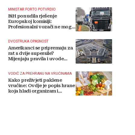
MINISTAR FORTO POTVRDIO
BiH ponudila rješenje
Europskoj komisiji:
Profesionalni vozači ne mogu
više čekati
DVOSTRUKA OPASNOST
Amerikanci se pripremaju za
rat s dvije supersile?
Mijenjaju pravila i uvode
taktičko nuklearno oružje
VODIČ ZA PREHRANU NA VRUĆINAMA
Kako preživjeti paklene
vrućine: Ovdje je popis hrane
koja hladi organizam i
napitaka s kojima si činite
'medvjeđu uslugu'