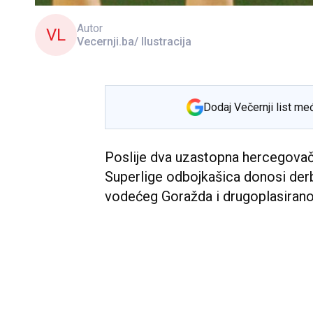
Autor
VL
Vecernji.ba/ Ilustracija
Dodaj Večernji list me
Poslije dva uzastopna hercegovačk
Superlige odbojkašica donosi der
vodećeg Goražda i drugoplasiran