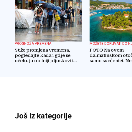
PROGNOZA VREMENA
MOŽETE DOPLIVATI DO N
Stiže promjena vremena,
FOTO Na ovom
pogledajte kada i gdje se
dalmatinskom otoč
očekuju obilniji pljuskovi i
samo svećenici. N
grmljavina
automobile, trgovin
Još iz kategorije