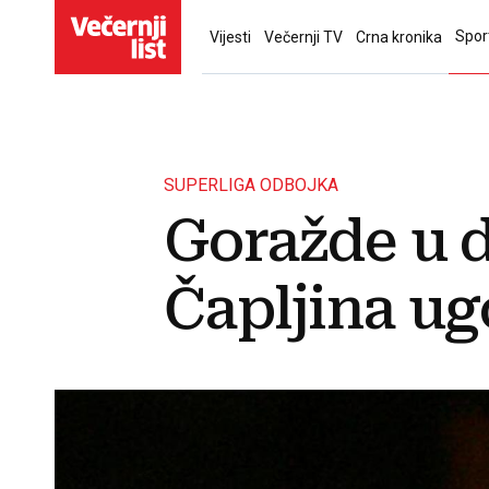
Spor
Vijesti
Večernji TV
Crna kronika
SUPERLIGA ODBOJKA
Goražde u d
Čapljina u