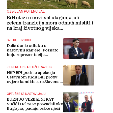
OZBILJAN POTENCIJAL
BiH ulazi u novi val ulaganja, ali
zelena tranzicija mora odmah misliti i
na kraj životnog vijeka
vjetroelektrana
SVE DOGOVORIO
Dalić donio odluku o
nastavku karijere! Poznato
koju reprezentaciju
preuzima
ISCRPNO OBRAZLOŽILI RAZLOGE
HSP BiH podnio apelaciju
Ustavnom sudu BiH protiv
ovjere kandidature Slavena
Kovačevića
OPTUŽBE SE NASTAVLJAJU
BUKNUO VERBALNI RAT
Vučić i Helez se posvađali oko
Bugojna, padaju teške riječi