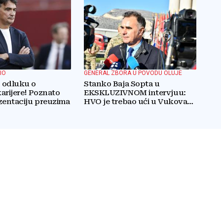
IO
GENERAL ZBORA U POVODU OLUJE
o odluku o
Stanko Baja Sopta u
arijere! Poznato
EKSKLUZIVNOM intervjuu:
zentaciju preuzima
HVO je trebao ući u Vukovar
preko Marinaca,
Bogdanovaca i Bršadina