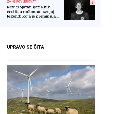
ZA NE POVJEROVATI
5
Nevjerojatan gaf: Klub
čestitao rođendan svojoj
legendi koja je preminula
prije pola godine: 'Neka ovaj
novi ciklus...'
UPRAVO SE ČITA