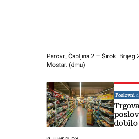
Parovi:, Čapljina 2 – Široki Brijeg 
Mostar. (dmu)
Trgova
poslov
dobilo