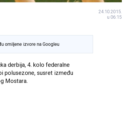
24.10.2015.
u 06:15
đu omiljene izvore na Googleu
a derbija, 4. kolo federalne
bi polusezone, susret između
og Mostara.