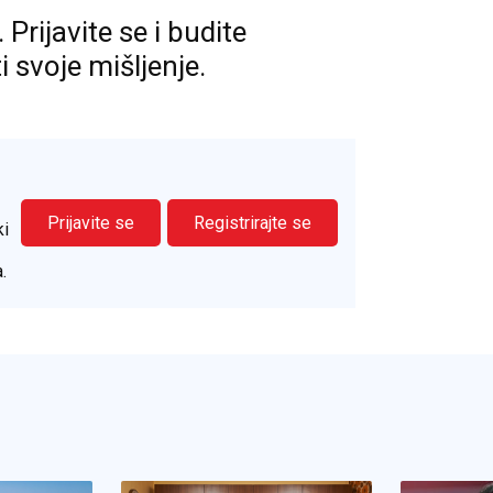
rijavite se i budite
ti svoje mišljenje.
Prijavite se
Registrirajte se
ki
.