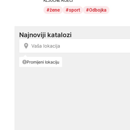
KLJUČNE RIJEČI
žene
sport
Odbojka