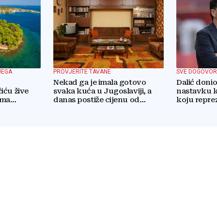
JEGA
PROVJERITE TAVANE
SVE DOGOVOR
Nekad ga je imala gotovo
Dalić doni
iću žive
svaka kuća u Jugoslaviji, a
nastavku k
ema
danas postiže cijenu od
koju repre
e...
nekoliko stotina eura