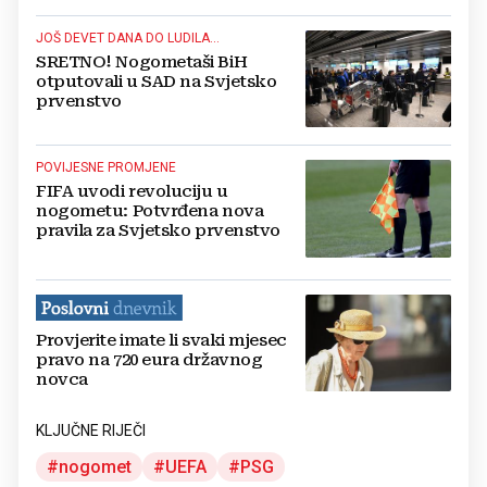
JOŠ DEVET DANA DO LUDILA...
SRETNO! Nogometaši BiH
otputovali u SAD na Svjetsko
prvenstvo
POVIJESNE PROMJENE
FIFA uvodi revoluciju u
nogometu: Potvrđena nova
pravila za Svjetsko prvenstvo
Provjerite imate li svaki mjesec
pravo na 720 eura državnog
novca
KLJUČNE RIJEČI
nogomet
UEFA
PSG