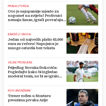
PRAVA UTVRDA
Ovo je najopasnije mjesto za
nogomet na svijetu! Protivnici
nemaju šanse, igrači povraćaju,
bore za zrak...
BAKŠIŠ IZ SNOVA
Jedan od najvećih platio 63.000
eura za večeru! Napojnica je
mnoge ostavila bez teksta
VELIKE PROMJENE
Prijedlog Novaka Đokovića:
Pogledajte kako bi izgledao
moderni tenis, ne bi se igralo
dulje od dva sata
NOVI ANGAŽMAN
Trener rođen u Mostaru
preuzima prvaka Azije