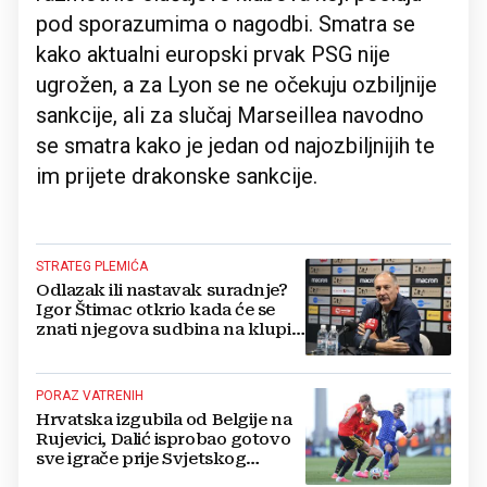
pod sporazumima o nagodbi. Smatra se
kako aktualni europski prvak PSG nije
ugrožen, a za Lyon se ne očekuju ozbiljnije
sankcije, ali za slučaj Marseillea navodno
se smatra kako je jedan od najozbiljnijih te
im prijete drakonske sankcije.
STRATEG PLEMIĆA
Odlazak ili nastavak suradnje?
Igor Štimac otkrio kada će se
znati njegova sudbina na klupi
Zrinjskog
PORAZ VATRENIH
Hrvatska izgubila od Belgije na
Rujevici, Dalić isprobao gotovo
sve igrače prije Svjetskog
prvenstva