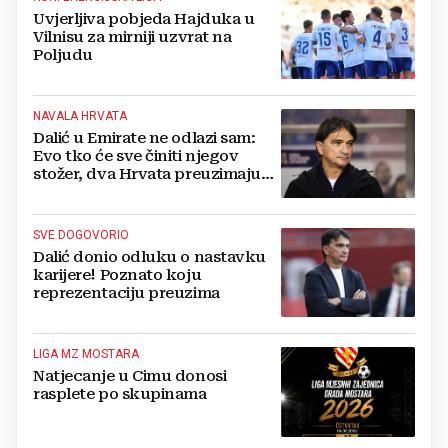
Uvjerljiva pobjeda Hajduka u
Vilnisu za mirniji uzvrat na
Poljudu
NAVALA HRVATA
Dalić u Emirate ne odlazi sam:
Evo tko će sve činiti njegov
stožer, dva Hrvata preuzimaju
druge ključne funkcije
SVE DOGOVORIO
Dalić donio odluku o nastavku
karijere! Poznato koju
reprezentaciju preuzima
LIGA MZ MOSTARA
Natjecanje u Cimu donosi
rasplete po skupinama