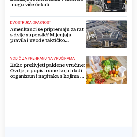
mogu više čekati
DVOSTRUKA OPASNOST
Amerikanci se pripremaju za rat
s dvije supersile? Mijenjaju
pravila i uvode taktičko
nuklearno oružje
VODIČ ZA PREHRANU NA VRUĆINAMA
Kako preživjeti paklene vrućine:
Ovdje je popis hrane koja hladi
organizam i napitaka s kojima si
činite 'medvjeđu uslugu'