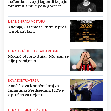
rođendan svojoj legendi koja je
preminula prije pola godine:
'Neka ovaj novi ciklus...'
LIGA MZ GRADA MOSTARA
Avenija, Jasenica i Rudnik prošli
u nokaut fazu
OTKRIO ZAŠTO JE OSTAO U MILANU
Modrić otvorio dušu: 'Moj san se
nije promijenio'
NOVA KONTROVERZA
Znači li ovo konačni kraj za
Infantina? Predsjednik FIFA-e
optužen za ucjenu
OTKRIO DETALJE IZ ŽIVOTA