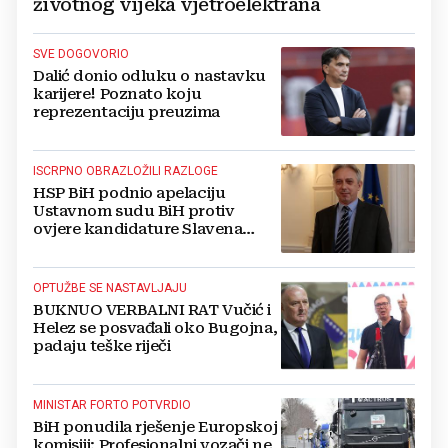
životnog vijeka vjetroelektrana
SVE DOGOVORIO
Dalić donio odluku o nastavku
karijere! Poznato koju
reprezentaciju preuzima
ISCRPNO OBRAZLOŽILI RAZLOGE
HSP BiH podnio apelaciju
Ustavnom sudu BiH protiv
ovjere kandidature Slavena
Kovačevića
OPTUŽBE SE NASTAVLJAJU
BUKNUO VERBALNI RAT Vučić i
Helez se posvađali oko Bugojna,
padaju teške riječi
MINISTAR FORTO POTVRDIO
BiH ponudila rješenje Europskoj
komisiji: Profesionalni vozači ne