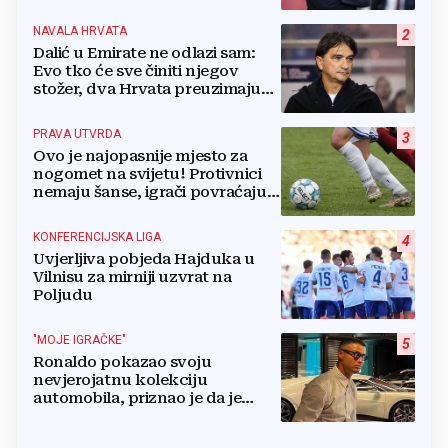
NAVALA HRVATA
2
Dalić u Emirate ne odlazi sam:
Evo tko će sve činiti njegov
stožer, dva Hrvata preuzimaju
druge ključne funkcije
PRAVA UTVRDA
3
Ovo je najopasnije mjesto za
nogomet na svijetu! Protivnici
nemaju šanse, igrači povraćaju,
bore za zrak...
KONFERENCIJSKA LIGA
4
Uvjerljiva pobjeda Hajduka u
Vilnisu za mirniji uzvrat na
Poljudu
"MOJE IGRAČKE"
5
Ronaldo pokazao svoju
nevjerojatnu kolekciju
automobila, priznao je da je
prestao brojiti koliko ih ima!