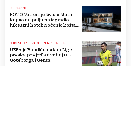
LUKSUZNO
FOTO Vatreni je živio u štali i
kopao na polju pa izgradio
luksuzni hotel: Noćenje košta
1200 eura
SUDI SUSRET KONFERENCIJSKE LIGE
UEFA je Bandiću nakon Lige
prvaka povjerila dvoboj IFK
Göteborga i Genta
IZVANREDAN PODVIG
Poljski plivač prvi preplivao
Baltičko more od Švedske do
Poljske: Proveo više od dva dana
u vodi
NATJECANJE U CIMU
Nastavljena uzbuđenja na Ligi
mjesnih zajednica grada
Mostara