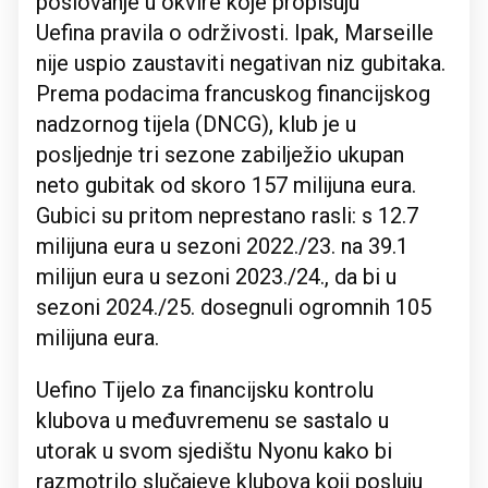
poslovanje u okvire koje propisuju
Uefina pravila o održivosti. Ipak, Marseille
nije uspio zaustaviti negativan niz gubitaka.
Prema podacima francuskog financijskog
nadzornog tijela (DNCG), klub je u
posljednje tri sezone zabilježio ukupan
neto gubitak od skoro 157 milijuna eura.
Gubici su pritom neprestano rasli: s 12.7
milijuna eura u sezoni 2022./23. na 39.1
milijun eura u sezoni 2023./24., da bi u
sezoni 2024./25. dosegnuli ogromnih 105
milijuna eura.
Uefino Tijelo za financijsku kontrolu
klubova u međuvremenu se sastalo u
utorak u svom sjedištu Nyonu kako bi
razmotrilo slučajeve klubova koji posluju