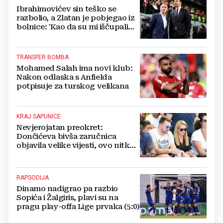
Ibrahimovićev sin teško se
razbolio, a Zlatan je pobjegao iz
bolnice: 'Kao da su mi iščupali
srce'
TRANSFER BOMBA
Mohamed Salah ima novi klub:
Nakon odlaska s Anfielda
potpisuje za turskog velikana
KRAJ SAPUNICE
Nevjerojatan preokret:
Dončićeva bivša zaručnica
objavila velike vijesti, ovo nitko
nije očekivao!
RAPSODIJA
Dinamo nadigrao pa razbio
Sopića i Žalgiris, plavi su na
pragu play-offa Lige prvaka (5:0)