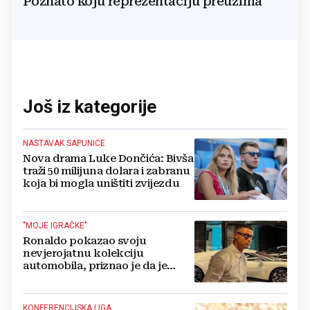
Poznato koju reprezentaciju preuzima
Još iz kategorije
NASTAVAK SAPUNICE
Nova drama Luke Dončića: Bivša
traži 50 milijuna dolara i zabranu
koja bi mogla uništiti zvijezdu
"MOJE IGRAČKE"
Ronaldo pokazao svoju
nevjerojatnu kolekciju
automobila, priznao je da je
prestao brojiti koliko ih ima!
KONFERENCIJSKA LIGA