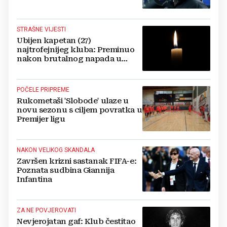
STRAŠNE VIJESTI
Ubijen kapetan (27)
najtrofejnijeg kluba: Preminuo
nakon brutalnog napada u
blizini svoje kuće
POČELE PRIPREME
Rukometaši 'Slobode' ulaze u
novu sezonu s ciljem povratka u
Premijer ligu
NAKON VELIKOG SKANDALA
Završen krizni sastanak FIFA-e:
Poznata sudbina Giannija
Infantina
ZA NE POVJEROVATI
Nevjerojatan gaf: Klub čestitao