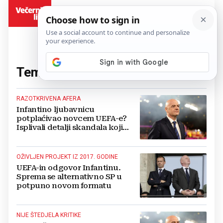
BiH
Tema:
UEFA
(201 članaka)
RAZOTKRIVENA AFERA
Infantino ljubavnicu
potplaćivao novcem UEFA-e?
Isplivali detalji skandala koji
potresa FIFA-u
OŽIVLJEN PROJEKT IZ 2017. GODINE
UEFA-in odgovor Infantinu.
Sprema se alternativno SP u
potpuno novom formatu
NIJE ŠTEDJELA KRITIKE