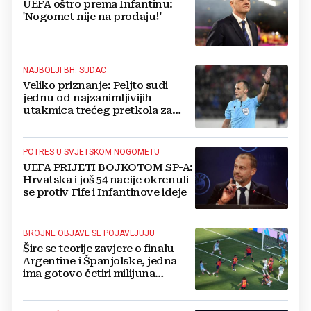
UEFA oštro prema Infantinu:
'Nogomet nije na prodaju!'
NAJBOLJI BH. SUDAC
Veliko priznanje: Peljto sudi
jednu od najzanimljivijih
utakmica trećeg pretkola za
Ligu prvaka
POTRES U SVJETSKOM NOGOMETU
UEFA PRIJETI BOJKOTOM SP-A:
Hrvatska i još 54 nacije okrenuli
se protiv Fife i Infantinove ideje
BROJNE OBJAVE SE POJAVLJUJU
Šire se teorije zavjere o finalu
Argentine i Španjolske, jedna
ima gotovo četiri milijuna
pregleda