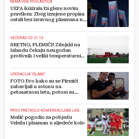
NEMA VIŠE POVLASTICA
UEFA šokirala Engleze novim
pravilom: Zbog izmjene propisa
ostali bez izravnog plasmana na
'svoj' Euro!
VEČERAS OD 21.15
SRETNO, PLEMIĆI! Zrinjski na
Islandu čekaju neugodan
protivnik i veliki temperaturni
šok!
OPERACIJA 'ISLAND'
FOTO Evo kako su se Plemići
zabavljali u avionu na
petosatnom letu, potom su
zavirili na stadion Valura...
PRVO PRETKOLO KONFERENCIJSKE LIGE
Mešić pogodio za pobjedu
Veleža i plasman u sljedeće kolo