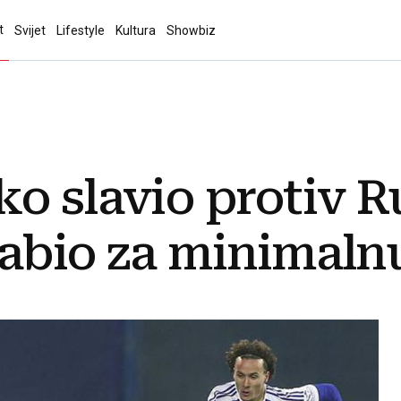
t
Svijet
Lifestyle
Kultura
Showbiz
o slavio protiv R
zabio za minimaln