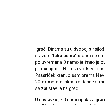
Igrači Dinama su u dvoboj s najloš
stavom "
lako ćemo
" što im se um
poluvremena Dinamo je imao jalovu 
protunapada. Najbliži vodstvu gosti
Pasariček krenuo sam prema Nevis
20-ak metara iskosa s desne strane
se zaustavila na gredi.
U nastavku je Dinamo ipak zaigra