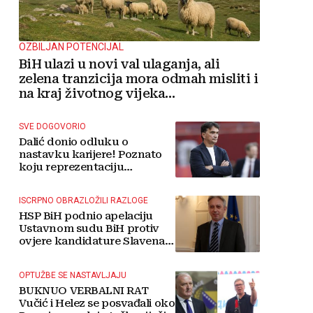
OZBILJAN POTENCIJAL
BiH ulazi u novi val ulaganja, ali
zelena tranzicija mora odmah misliti i
na kraj životnog vijeka
vjetroelektrana
SVE DOGOVORIO
Dalić donio odluku o
nastavku karijere! Poznato
koju reprezentaciju
preuzima
ISCRPNO OBRAZLOŽILI RAZLOGE
HSP BiH podnio apelaciju
Ustavnom sudu BiH protiv
ovjere kandidature Slavena
Kovačevića
OPTUŽBE SE NASTAVLJAJU
BUKNUO VERBALNI RAT
Vučić i Helez se posvađali oko