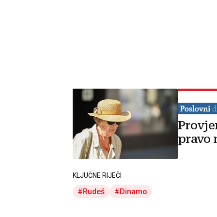
Provje
pravo 
KLJUČNE RIJEČI
Rudeš
Dinamo