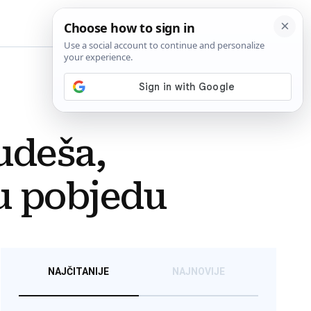
BiH
udeša,
u pobjedu
NAJČITANIJE
NAJNOVIJE