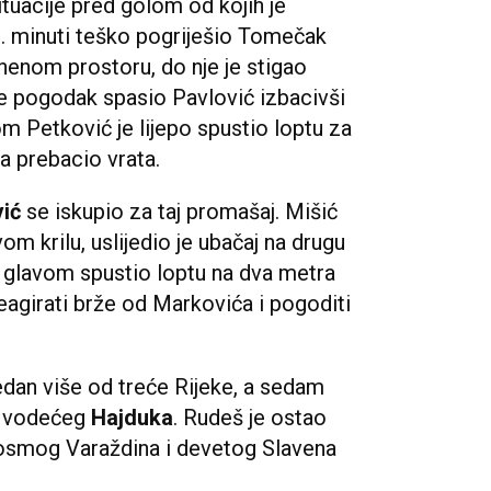
ituacije pred golom od kojih je
69. minuti teško pogriješio Tomečak
nenom prostoru, do nje je stigao
je pogodak spasio Pavlović izbacivši
om Petković je lijepo spustio loptu za
a prebacio vrata.
vić
se iskupio za taj promašaj. Mišić
vom krilu, uslijedio je ubačaj na drugu
je glavom spustio loptu na dva metra
reagirati brže od Markovića i pogoditi
dan više od treće Rijeke, a sedam
d vodećeg
Hajduka
. Rudeš je ostao
 osmog Varaždina i devetog Slavena