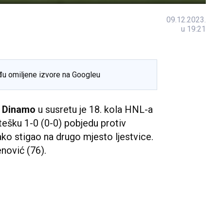
09.12.2023.
u 19:21
đu omiljene izvore na Googleu
k
Dinamo
u susretu je 18. kola HNL-a
tešku 1-0 (0-0) pobjedu protiv
ako stigao na drugo mjesto ljestvice.
nović (76).