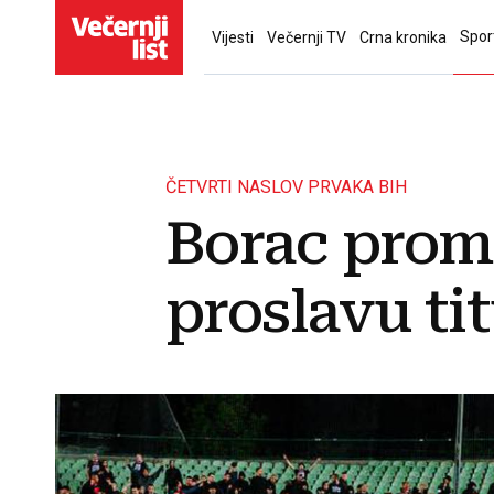
Spor
Vijesti
Večernji TV
Crna kronika
ČETVRTI NASLOV PRVAKA BIH
Borac promi
proslavu tit