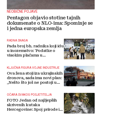
NEOBIČNE POJAVE
Pentagon objavio stotine tajnih
dokumenate o NLO-ima: Spominje se
i jedna europska zemlja
RADNA SNAGA
Pada broj bh. radnika koji idu
u inozemstvo: 'Podatke o
visokim plaćama u
Njemačkoj treba gledati s
rezervom'
KLJUČNA FIGURA VOJNE INDUSTRIJE
Ova žena stoji iza ukrajinskih
dronova, sada ima novi plan:
„Nešto što još ne postoji u
svijetu“
OČARA SVAKOG POSJETITELJA
FOTO Jedan od najljepših
skrivenih kutaka
Hercegovine: Spoj prirode i