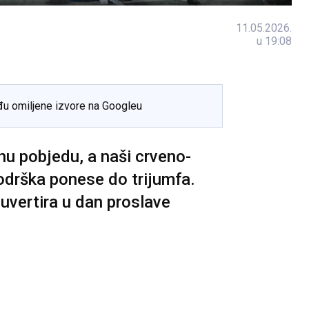
11.05.2026.
u 19:08
đu omiljene izvore na Googleu
nu pobjedu, a naši crveno-
podrška ponese do trijumfa.
 uvertira u dan proslave