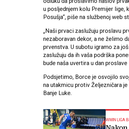
odluku da proslavimo naslov prvak
u posljednjem kolu Premijer lige
Posušja“, piše na službenoj web s
„Naši prvaci zaslužuju proslavu pr
nezaboravan dekor, a ne želimo da
prvenstva. U subotu igramo za još 
zaslužuju da ih vaša podrška pones
bude naša uvertira u dan proslave 
Podsjetimo, Borce je osvojilo svo
na utakmicu protiv Željezničara je
Banje Luke.
WWIN LIGA B
Nakon 