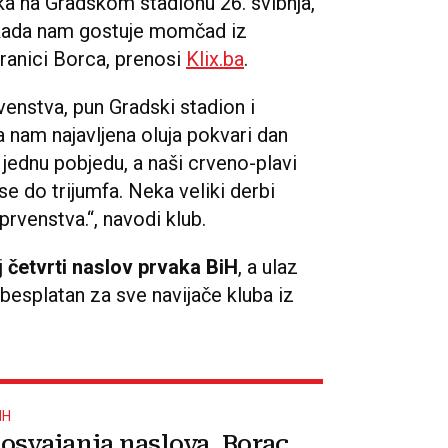
a na Gradskom stadionu 26. svibnja,
, kada nam gostuje momčad iz
tranici Borca, prenosi
Klix.ba
.
venstva, pun Gradski stadion i
 nam najavljena oluja pokvari dan
jednu pobjedu, a naši crveno-plavi
e do trijumfa. Neka veliki derbi
prvenstva.“, navodi klub.
j
četvrti naslov prvaka BiH
, a ulaz
 besplatan za sve navijače kluba iz
IH
osvajanja naslova, Borac