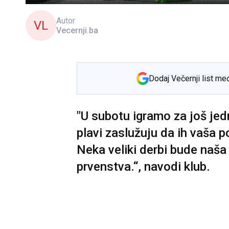
Autor
VL
Vecernji.ba
Dodaj Večernji list me
"U subotu igramo za još jed
plavi zaslužuju da ih vaša 
Neka veliki derbi bude naša
prvenstva.“, navodi klub.