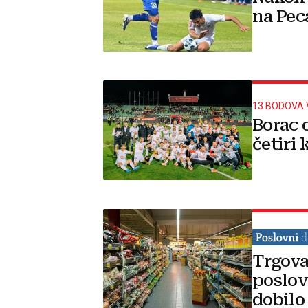
na Pec
13 BODOVA 
Borac 
četiri 
Trgova
poslov
dobilo