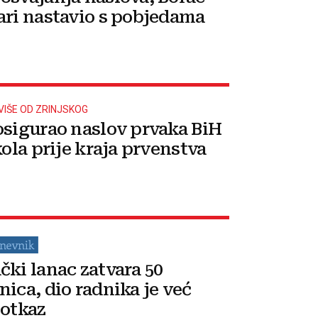
ari nastavio s pobjedama
VIŠE OD ZRINJSKOG
osigurao naslov prvaka BiH
kola prije kraja prvenstva
čki lanac zatvara 50
nica, dio radnika je već
 otkaz