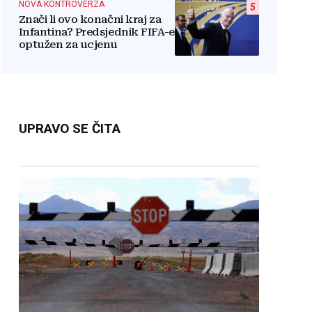
NOVA KONTROVERZA
5
Znači li ovo konačni kraj za
Infantina? Predsjednik FIFA-e
optužen za ucjenu
UPRAVO SE ČITA