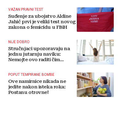
tradicije čini Koćušu
jedinstvenom destinacijom
VAŽAN PRAVNI TEST
Suđenje za ubojstvo Aldine
Jahić prvi je veliki test novog
zakona o femicidu u FBiH
NIJE DOBRO
Stručnjaci upozoravaju na
jednu jutarnju naviku:
Nemojte ovo raditi čim
ustanete
POPUT TEMPIRANE BOMBE
Ove namirnice nikada ne
jedite nakon isteka roka:
Postanu otrovne!