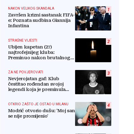
NAKON VELIKOG SKANDALA
1
Završen krizni sastanak FIFA-
e: Poznata sudbina Giannija
Infantina
STRAŠNE VIJESTI
2
Ubijen kapetan (27)
najtrofejnijeg kluba:
Preminuo nakon brutalnog
napada u blizini svoje kuće
ZA NE POVJEROVATI
3
Nevjerojatan gaf: Klub
čestitao rođendan svojoj
legendi koja je preminula
prije pola godine: 'Neka ovaj
novi ciklus...'
OTKRIO ZAŠTO JE OSTAO U MILANU
4
Modrić otvorio dušu: 'Moj san
se nije promijenio'