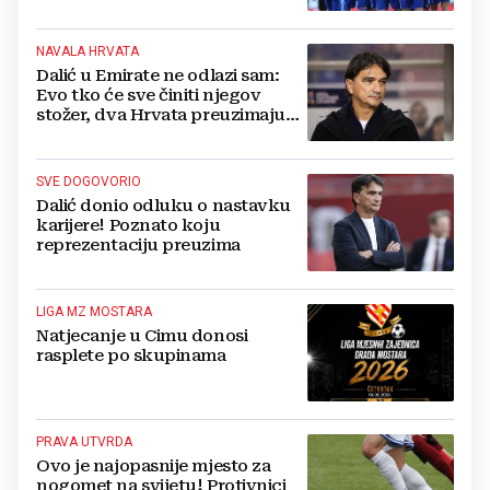
NAVALA HRVATA
Dalić u Emirate ne odlazi sam:
Evo tko će sve činiti njegov
stožer, dva Hrvata preuzimaju
druge ključne funkcije
SVE DOGOVORIO
Dalić donio odluku o nastavku
karijere! Poznato koju
reprezentaciju preuzima
LIGA MZ MOSTARA
Natjecanje u Cimu donosi
rasplete po skupinama
PRAVA UTVRDA
Ovo je najopasnije mjesto za
nogomet na svijetu! Protivnici