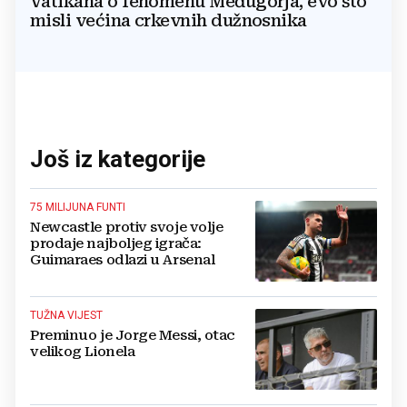
Vatikana o fenomenu Međugorja, evo što
misli većina crkevnih dužnosnika
Još iz kategorije
75 MILIJUNA FUNTI
Newcastle protiv svoje volje
prodaje najboljeg igrača:
Guimaraes odlazi u Arsenal
TUŽNA VIJEST
Preminuo je Jorge Messi, otac
velikog Lionela