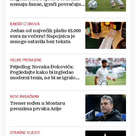
nemaju šanse, igrači povraćaju,
bore za zrak...
BAKŠIŠ IZ SNOVA
Jedan od najvećih platio 63.000
eura za večeru! Napojnica je
mnoge ostavila bez teksta
VELIKE PROMJENE
Prijedlog Novaka Đokovića:
Pogledajte kako bi izgledao
moderni tenis, ne bi se igralo
dulje od dva sata
NOVI ANGAŽMAN
Trener rođen u Mostaru
preuzima prvaka Azije
STRAŠNE VIJESTI