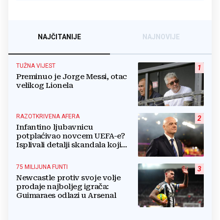
NAJČITANIJE
NAJNOVIJE
TUŽNA VIJEST
1
Preminuo je Jorge Messi, otac
velikog Lionela
RAZOTKRIVENA AFERA
2
Infantino ljubavnicu
potplaćivao novcem UEFA-e?
Isplivali detalji skandala koji
potresa FIFA-u
75 MILIJUNA FUNTI
3
Newcastle protiv svoje volje
prodaje najboljeg igrača:
Guimaraes odlazi u Arsenal