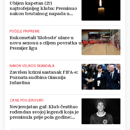
Ubijen kapetan (27)
najtrofejnijeg kluba: Preminuo
nakon brutalnog napada u
blizini svoje kuće
POČELE PRIPREME
Rukometaši 'Slobode' ulaze u
novu sezonu s ciljem povratka u
Premijer ligu
NAKON VELIKOG SKANDALA
Završen krizni sastanak FIFA-e:
Poznata sudbina Giannija
Infantina
ZA NE POVJEROVATI
Nevjerojatan gaf: Klub čestitao
rođendan svojoj legendi koja je
preminula prije pola godine:
'Neka ovaj novi ciklus...'