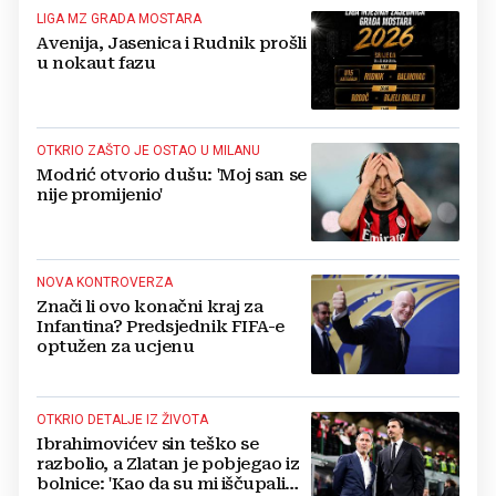
LIGA MZ GRADA MOSTARA
Avenija, Jasenica i Rudnik prošli
u nokaut fazu
OTKRIO ZAŠTO JE OSTAO U MILANU
Modrić otvorio dušu: 'Moj san se
nije promijenio'
NOVA KONTROVERZA
Znači li ovo konačni kraj za
Infantina? Predsjednik FIFA-e
optužen za ucjenu
OTKRIO DETALJE IZ ŽIVOTA
Ibrahimovićev sin teško se
razbolio, a Zlatan je pobjegao iz
bolnice: 'Kao da su mi iščupali