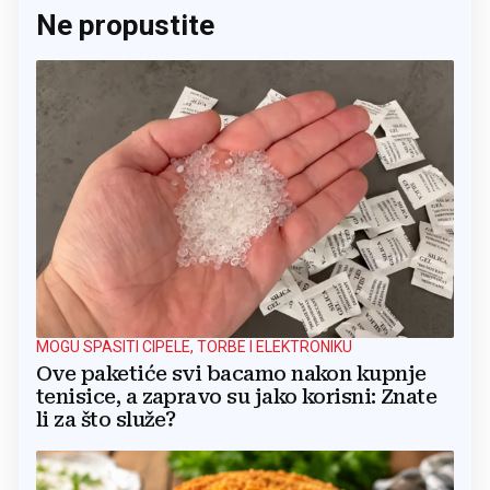
Ne propustite
MOGU SPASITI CIPELE, TORBE I ELEKTRONIKU
Ove paketiće svi bacamo nakon kupnje
tenisice, a zapravo su jako korisni: Znate
li za što služe?