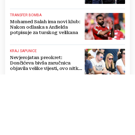
srce'
TRANSFER BOMBA
Mohamed Salah ima novi klub:
Nakon odlaska s Anfielda
potpisuje za turskog velikana
KRAJ SAPUNICE
Nevjerojatan preokret:
Dončićeva bivša zaručnica
objavila velike vijesti, ovo nitko
nije očekivao!
RAPSODIJA
Dinamo nadigrao pa razbio
Sopića i Žalgiris, plavi su na
pragu play-offa Lige prvaka (5:0)
LUKSUZNO
FOTO Vatreni je živio u štali i
kopao na polju pa izgradio