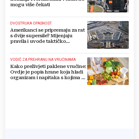
mogu više čekati
DVOSTRUKA OPASNOST
Amerikanci se pripremaju za rat
s dvije supersile? Mijenjaju
pravila i uvode taktičko
nuklearno oružje
VODIČ ZA PREHRANU NA VRUĆINAMA
Kako preživjeti paklene vrućine:
Ovdje je popis hrane koja hladi
organizam i napitaka s kojima si
činite 'medvjeđu uslugu'