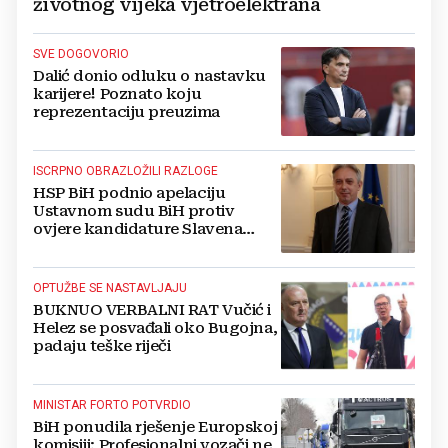
životnog vijeka vjetroelektrana
SVE DOGOVORIO
Dalić donio odluku o nastavku
karijere! Poznato koju
reprezentaciju preuzima
ISCRPNO OBRAZLOŽILI RAZLOGE
HSP BiH podnio apelaciju
Ustavnom sudu BiH protiv
ovjere kandidature Slavena
Kovačevića
OPTUŽBE SE NASTAVLJAJU
BUKNUO VERBALNI RAT Vučić i
Helez se posvađali oko Bugojna,
padaju teške riječi
MINISTAR FORTO POTVRDIO
BiH ponudila rješenje Europskoj
komisiji: Profesionalni vozači ne