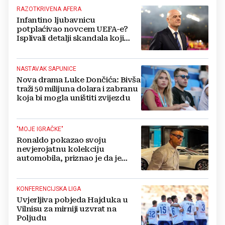
RAZOTKRIVENA AFERA
Infantino ljubavnicu
potplaćivao novcem UEFA-e?
Isplivali detalji skandala koji
potresa FIFA-u
NASTAVAK SAPUNICE
Nova drama Luke Dončića: Bivša
traži 50 milijuna dolara i zabranu
koja bi mogla uništiti zvijezdu
"MOJE IGRAČKE"
Ronaldo pokazao svoju
nevjerojatnu kolekciju
automobila, priznao je da je
prestao brojiti koliko ih ima!
KONFERENCIJSKA LIGA
Uvjerljiva pobjeda Hajduka u
Vilnisu za mirniji uzvrat na
Poljudu