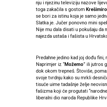
nju i njezinu televiziju nazove lij
toga zakačila s gostom
Krešimi
se bori za istinu koja je samo jedn
Slatka je. Jučer ponovno mini sp
Nije mu dala disati u pokušaju da 
najezda ustaša i fašista u Hrvatsko
Predahne jedino kad joj dođu fini, m
Naprimjer iz “
Možemo
” ili jutros
dok okom trepneš. Štoviše, pomaž
svoje tvrdnju kako su mrkli desniča
tisuće uime tadašnje želje neovisn
fašizma koji će progutati “narodne
liberalni dio naroda Republike Hrv