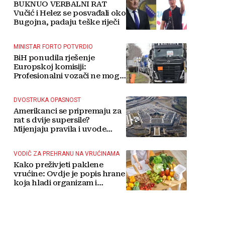
BUKNUO VERBALNI RAT
Vučić i Helez se posvađali oko
Bugojna, padaju teške riječi
MINISTAR FORTO POTVRDIO
BiH ponudila rješenje
Europskoj komisiji:
Profesionalni vozači ne mogu
više čekati
DVOSTRUKA OPASNOST
Amerikanci se pripremaju za
rat s dvije supersile?
Mijenjaju pravila i uvode
taktičko nuklearno oružje
VODIČ ZA PREHRANU NA VRUĆINAMA
Kako preživjeti paklene
vrućine: Ovdje je popis hrane
koja hladi organizam i
napitaka s kojima si činite
'medvjeđu uslugu'