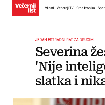
Vijesti
Večernji TV
Crna kronika
Spor
JEDAN ESTRADNI RAT ZA DRUGIM
Severina že
'Nije inteli
slatka i nik