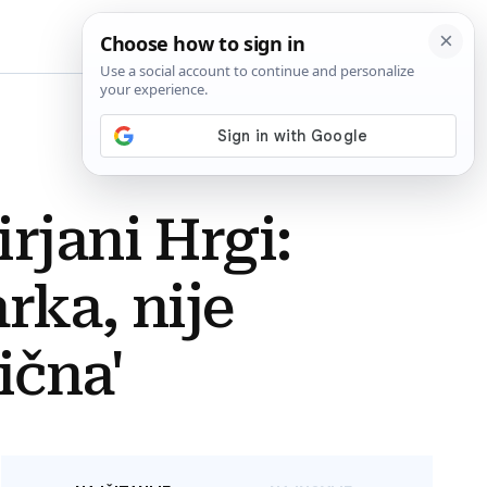
BiH
rjani Hrgi:
rka, nije
ična'