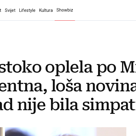
Showbiz
t
Svijet
Lifestyle
Kultura
stoko oplela po Mi
gentna, loša novina
ad nije bila simpat