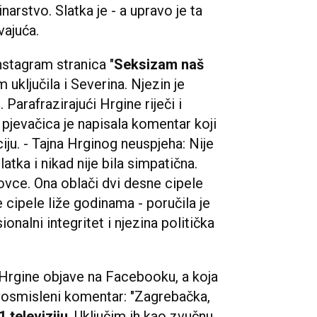
arstvo. Slatka je - a upravo je ta
ajuća.
Instagram stranica "
Seksizam naš
 uključila i Severina. Njezin je
Parafrazirajući Hrgine riječi i
 pjevačica je napisala komentar koji
iju. - Tajna Hrginog neuspjeha: Nije
 slatka i nikad nije bila simpatična.
-ovce. Ona oblači dvi desne cipele
 cipele liže godinama - poručila je
onalni integritet i njezina politička
 Hrgine objave na Facebooku, a koja
vosmisleni komentar: "Zagrebačka,
1 televiziju
. Uključim ih kao zvučnu