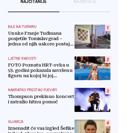
NAJČITANIJE
NAJNOVIJE
BILE NA TURNIRU
1
Unuke Franje Tuđmana
posjetile Tomislavgrad –
jedna od njih uskoro postaje
stanovnica Mrkodola
LJETNE RADOSTI
2
FOTO Poznata HRT-ovka u
53. godini pokazala savršenu
figuru na kojoj bi joj
pozavidjele i znatno mlađe
NAKRATKO PRESTAO PJEVATI
3
Thompson prekinuo koncert
i zatražio hitnu pomoć
GLUMICA
4
Iznenadit će vas izgled Šefike