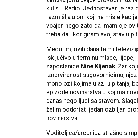
kulisu. Radio. Jednostavan je razlo
razmišljaju oni koji ne misle kao 
voajer, nego zato da imam cjelovit
treba da i korigiram svoj stav u pi
Međutim, ovih dana ta mi televizij
isključivo u terminu mlade, lijepe, 
zaposlenice
Nine Kljenak
. Žar ko
iznerviranost sugovornicima, njezini
monolozi kojima ulazi u pitanja, b
epizode novinarstva u kojima novin
danas nego ljudi sa stavom. Slagali
želim podcrtati jedan ozbiljan pro
novinarstva.
Voditeljica/urednica strašno simpa