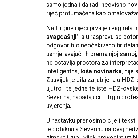
samo jedna i da radi neovisno novin
riječ protumačena kao omalovažav
Na Hrgine riječi prva je reagirala 
svagdašnji
", a u raspravu se potom
odgovor bio neočekivano brutalan. 
usmjeravajući ih prema njoj samoj,
ne ostavlja prostora za interpretac
inteligentna,
loša novinarka
, nije
Zauvijek je bila zaljubljena u HDZ
ujutro i te jedne te iste HDZ-ovske
Severina, napadajući i Hrgin profesi
uvjerenja.
U nastavku prenosimo cijeli tekst
je potaknula Severinu na ovaj ned
zimska jutra uvijek provodim uz
N