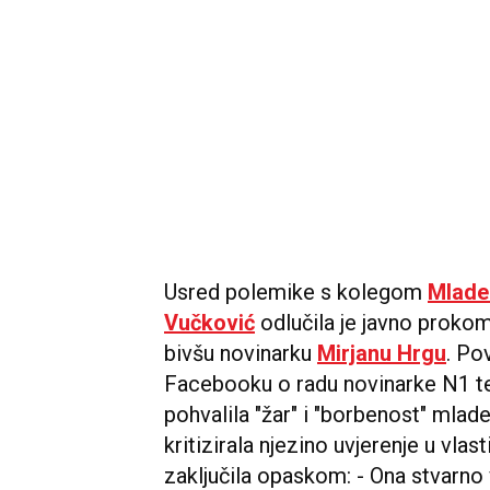
Usred polemike s kolegom
Mlade
Vučković
odlučila je javno prokom
bivšu novinarku
Mirjanu Hrgu
. Po
Facebooku o radu novinarke N1 te
pohvalila "žar" i "borbenost" mlad
kritizirala njezino uvjerenje u vlas
zaključila opaskom: - Ona stvarno v