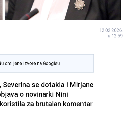
12.02.2026.
u 12:59
đu omiljene izvore na Googleu
 Severina se dotakla i Mirjane
bjava o novinarki Nini
skoristila za brutalan komentar