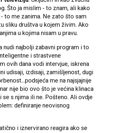
g. Što ja mislim - to znam, ali kako
ja - to me zanima. Ne zato što sam
u sliku društva u kojem živim. Ako
tanjima u kojima nisam u pravu.
a nudi najbolji zabavni program i to
inteligentne i strastvene
jim ovih dana vodi intervjue, iskrena
 udisaji, izdisaji, zamišljenost, dugi
orbenost...podsjeća me na najsjajnije
ar nije bio ovo što je većina klinaca
 se s njima ili ne. Pošteno. Ali ovdje
blem: definiranje neovisnog
tično i iznervirano reagira ako se