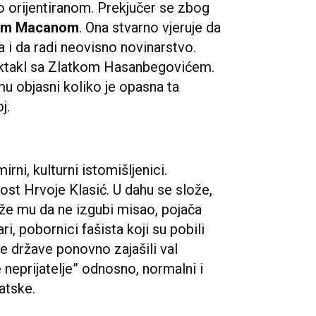
evo orijentiranom. Prekjučer se zbog
rom Macanom
. Ona stvarno vjeruje da
a i da radi neovisno novinarstvo.
ektakl sa Zlatkom Hasanbegovićem.
mu objasni koliko je opasna ta
j.
irni, kulturni istomišljenici.
 gost Hrvoje Klasić. U dahu se slože,
e mu da ne izgubi misao, pojača
ri, pobornici fašista koji su pobili
e države ponovno zajašili val
 neprijatelje” odnosno, normalni i
atske.