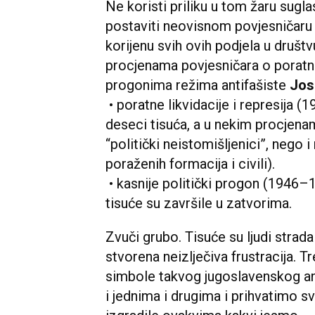
Ne koristi priliku u tom žaru sugla
postaviti neovisnom povjesničaru n
korijenu svih ovih podjela u društv
procjenama povjesničara o poratni
progonima režima antifašiste
Jos
• poratne likvidacije i represija 
deseci tisuća, a u nekim procjena
“politički neistomišljenici”, nego i 
poraženih formacija i civili).
• kasnije politički progon (1946–
tisuće su završile u zatvorima.
Zvuči grubo. Tisuće su ljudi stradal
stvorena neizlječiva frustracija. T
simbole takvog jugoslavenskog an
i jednima i drugima i prihvatimo sv