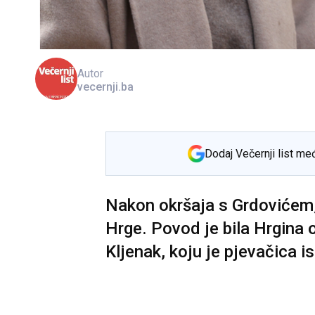
Autor
vecernji.ba
Dodaj Večernji list me
Nakon okršaja s Grdovićem,
Hrge. Povod je bila Hrgina o
Kljenak, koju je pjevačica i