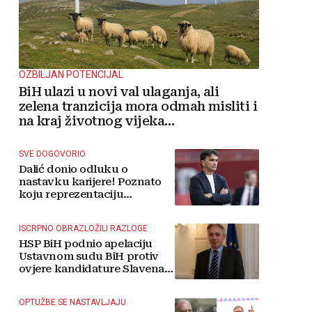
OZBILJAN POTENCIJAL
BiH ulazi u novi val ulaganja, ali
zelena tranzicija mora odmah misliti i
na kraj životnog vijeka
vjetroelektrana
SVE DOGOVORIO
Dalić donio odluku o
nastavku karijere! Poznato
koju reprezentaciju
preuzima
ISCRPNO OBRAZLOŽILI RAZLOGE
HSP BiH podnio apelaciju
Ustavnom sudu BiH protiv
ovjere kandidature Slavena
Kovačevića
OPTUŽBE SE NASTAVLJAJU