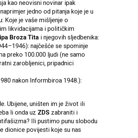
sja kao neovisni novinar ipak
aprimjer jedno od pitanja koje je u
u: Koje je vaše mišljenje o
m likvidacijama i političkim
ipa Broza Tita
i njegovih sljedbenika:
(1944–1946): najčešće se spominje
ma preko 100.000 ljudi (ne samo
ratni zarobljenici, pripadnici
1980 nakon Informbiroa 1948.):
e. Ubijene, uništen im je život ili
reba li onda uz
ZDS
zabraniti i
tifašizma? Ili pustimo punu slobodu
e dionice povijesti koje su nas