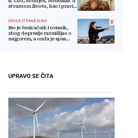
iz 'Lud, zbunjen, normalan' u
stvarnom životu, kao i pravi
razlog njenog odlaska iz
serije
DRUGA STRANA SLAVE
5
Bio je beskućnik i ovisnik,
zbog depresije razmišljao o
najgorem, a onda je spas
pronašao u vjeri
UPRAVO SE ČITA