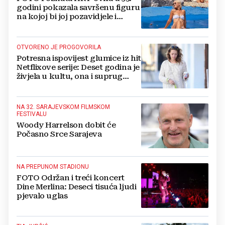
godini pokazala savršenu figuru
na kojoj bi joj pozavidjele i
znatno mlađe
OTVORENO JE PROGOVORILA
Potresna ispovijest glumice iz hit
Netflixove serije: Deset godina je
živjela u kultu, ona i suprug
imali su raspored za odnose...
NA 32. SARAJEVSKOM FILMSKOM
FESTIVALU
Woody Harrelson dobit će
Počasno Srce Sarajeva
NA PREPUNOM STADIONU
FOTO Održan i treći koncert
Dine Merlina: Deseci tisuća ljudi
pjevalo uglas