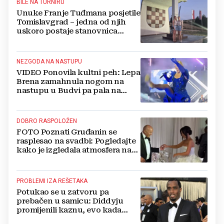
BILE NA TURNIRU
Unuke Franje Tuđmana posjetile
Tomislavgrad – jedna od njih
uskoro postaje stanovnica
Mrkodola
NEZGODA NA NASTUPU
VIDEO Ponovila kultni peh: Lepa
Brena zamahnula nogom na
nastupu u Budvi pa pala na
pozornici
DOBRO RASPOLOŽEN
FOTO Poznati Gruđanin se
rasplesao na svadbi: Pogledajte
kako je izgledala atmosfera na
vjenčanju Tije Jurčić
PROBLEMI IZA REŠETAKA
Potukao se u zatvoru pa
prebačen u samicu: Diddyju
promijenili kaznu, evo kada
zapravo izlazi na slobodu!