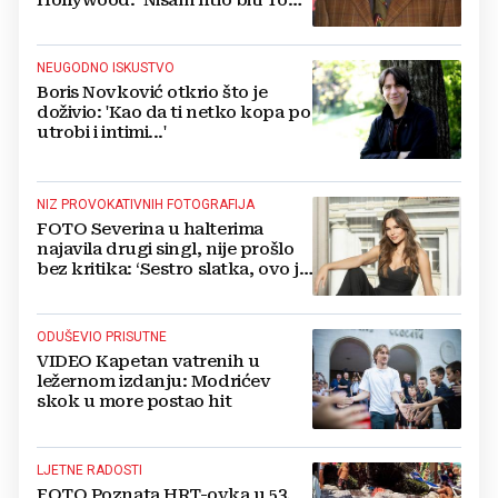
Hollywood: ‘Nisam htio biti Tom
Cruise‘
NEUGODNO ISKUSTVO
Boris Novković otkrio što je
doživio: 'Kao da ti netko kopa po
utrobi i intimi...'
NIZ PROVOKATIVNIH FOTOGRAFIJA
FOTO Severina u halterima
najavila drugi singl, nije prošlo
bez kritika: ‘Sestro slatka, ovo je
previše’
ODUŠEVIO PRISUTNE
VIDEO Kapetan vatrenih u
ležernom izdanju: Modrićev
skok u more postao hit
LJETNE RADOSTI
FOTO Poznata HRT-ovka u 53.