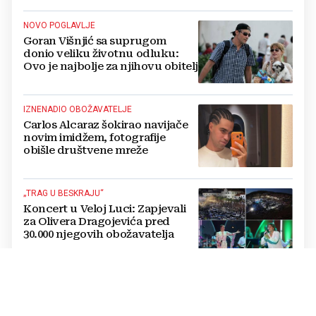
NOVO POGLAVLJE
Goran Višnjić sa suprugom
donio veliku životnu odluku:
Ovo je najbolje za njihovu obitelj
IZNENADIO OBOŽAVATELJE
Carlos Alcaraz šokirao navijače
novim imidžem, fotografije
obišle društvene mreže
„TRAG U BESKRAJU“
Koncert u Veloj Luci: Zapjevali
za Olivera Dragojevića pred
30.000 njegovih obožavatelja
OGLASILA SE NA DRUŠTVENIM MREŽAMA
Anđa Marić: Znam kako izgleda
tama. Ali znam i da uvijek postoji