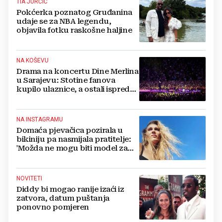
TIA JURČIĆ
Pokćerka poznatog Gruđanina
udaje se za NBA legendu,
objavila fotku raskošne haljine
NA KOŠEVU
Drama na koncertu Dine Merlina
u Sarajevu: Stotine fanova
kupilo ulaznice, a ostali ispred
stadiona, evo što kaže
organizator
NA INSTAGRAMU
Domaća pjevačica pozirala u
bikiniju pa nasmijala pratitelje:
'Možda ne mogu biti model za
badiće, ali za britvice sam
stvorena'
NOVITETI
Diddy bi mogao ranije izaći iz
zatvora, datum puštanja
ponovno pomjeren