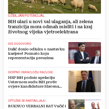
OZBILJAN POTENCIJAL
BiH ulazi u novi val ulaganja, ali zelena
tranzicija mora odmah misliti i na kraj
životnog vijeka vjetroelektrana
SVE DOGOVORIO
Dalić donio odluku o nastavku
karijere! Poznato koju
reprezentaciju preuzima
ISCRPNO OBRAZLOŽILI RAZLOGE
HSP BiH podnio apelaciju
Ustavnom sudu BiH protiv
ovjere kandidature Slavena
Kovačevića
OPTUŽBE SE NASTAVLJAJU
BUKNUO VERBALNI RAT Vučić i