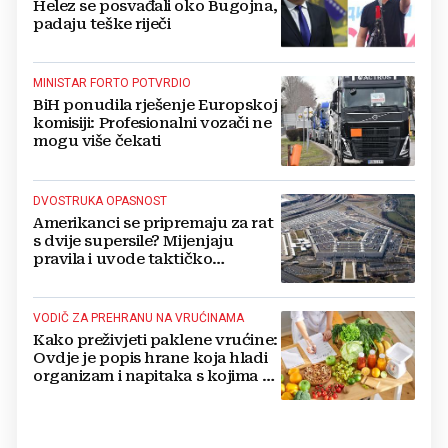
Helez se posvađali oko Bugojna,
padaju teške riječi
MINISTAR FORTO POTVRDIO
BiH ponudila rješenje Europskoj
komisiji: Profesionalni vozači ne
mogu više čekati
DVOSTRUKA OPASNOST
Amerikanci se pripremaju za rat
s dvije supersile? Mijenjaju
pravila i uvode taktičko
nuklearno oružje
VODIČ ZA PREHRANU NA VRUĆINAMA
Kako preživjeti paklene vrućine:
Ovdje je popis hrane koja hladi
organizam i napitaka s kojima si
činite 'medvjeđu uslugu'