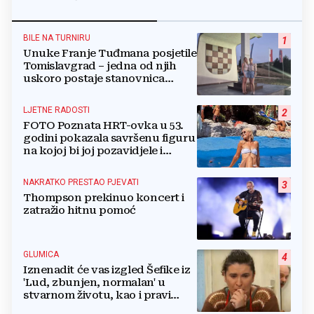
BILE NA TURNIRU
1
Unuke Franje Tuđmana posjetile
Tomislavgrad – jedna od njih
uskoro postaje stanovnica
Mrkodola
LJETNE RADOSTI
2
FOTO Poznata HRT-ovka u 53.
godini pokazala savršenu figuru
na kojoj bi joj pozavidjele i
znatno mlađe
NAKRATKO PRESTAO PJEVATI
3
Thompson prekinuo koncert i
zatražio hitnu pomoć
GLUMICA
4
Iznenadit će vas izgled Šefike iz
'Lud, zbunjen, normalan' u
stvarnom životu, kao i pravi
razlog njenog odlaska iz serije