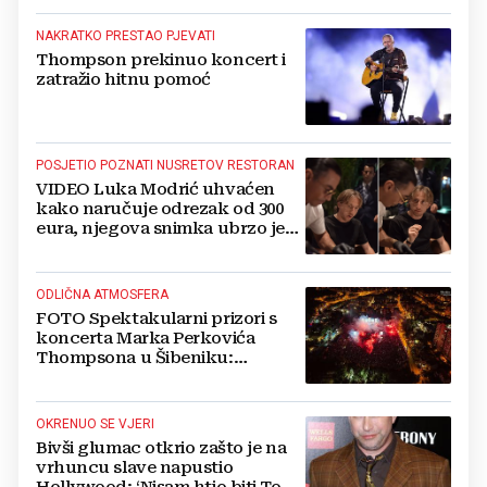
NAKRATKO PRESTAO PJEVATI
Thompson prekinuo koncert i
zatražio hitnu pomoć
POSJETIO POZNATI NUSRETOV RESTORAN
VIDEO Luka Modrić uhvaćen
kako naručuje odrezak od 300
eura, njegova snimka ubrzo je
postala viralna
ODLIČNA ATMOSFERA
FOTO Spektakularni prizori s
koncerta Marka Perkovića
Thompsona u Šibeniku:
Vatromet i skoro 30 000 ljudi
OKRENUO SE VJERI
Bivši glumac otkrio zašto je na
vrhuncu slave napustio