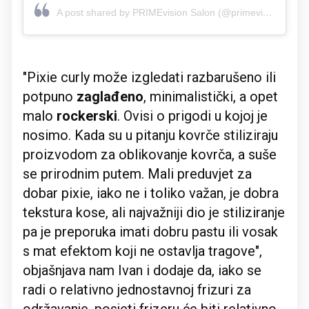
A post shared by PRIMEvision Salon (@primevision.salon)
"Pixie curly može izgledati razbarušeno ili
potpuno
zaglađeno
, minimalistički, a opet
malo
rockerski
. Ovisi o prigodi u kojoj je
nosimo. Kada su u pitanju kovrče stiliziraju
proizvodom za oblikovanje kovrča, a suše
se prirodnim putem. Mali preduvjet za
dobar pixie, iako ne i toliko važan, je dobra
tekstura kose, ali najvažniji dio je stiliziranje
pa je preporuka imati dobru pastu ili vosak
s mat efektom koji ne ostavlja tragove",
objašnjava nam Ivan i dodaje da, iako se
radi o relativno jednostavnoj frizuri za
održavanje, posjeti frizeru će biti relativno