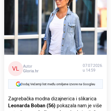
07.07.2026.
Autor
VL
u 14:59
Gloria.hr
Dodaj Večernji list među omiljene izvore na Googleu
Zagrebačka modna dizajnerica i slikarica
Leonarda Boban (56)
pokazala nam je više