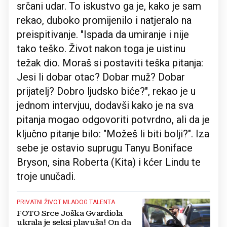
srčani udar. To iskustvo ga je, kako je sam
rekao, duboko promijenilo i natjeralo na
preispitivanje. "Ispada da umiranje i nije
tako teško. Život nakon toga je uistinu
težak dio. Moraš si postaviti teška pitanja:
Jesi li dobar otac? Dobar muž? Dobar
prijatelj? Dobro ljudsko biće?", rekao je u
jednom intervjuu, dodavši kako je na sva
pitanja mogao odgovoriti potvrdno, ali da je
ključno pitanje bilo: "Možeš li biti bolji?". Iza
sebe je ostavio suprugu Tanyu Boniface
Bryson, sina Roberta (Kita) i kćer Lindu te
troje unučadi.
PRIVATNI ŽIVOT MLADOG TALENTA
FOTO Srce Joška Gvardiola
ukrala je seksi plavuša! On da