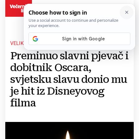
BiH
VELIKA KARIJERA
Preminuo slavni pjevač i
dobitnik Oscara,
svjetsku slavu donio mu
je hit iz Disneyovog
filma