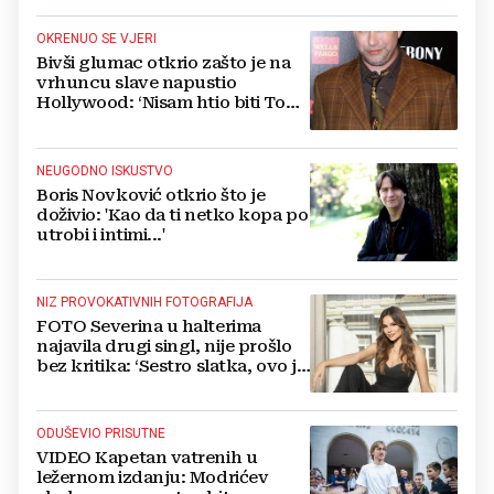
OKRENUO SE VJERI
Bivši glumac otkrio zašto je na
vrhuncu slave napustio
Hollywood: ‘Nisam htio biti Tom
Cruise‘
NEUGODNO ISKUSTVO
Boris Novković otkrio što je
doživio: 'Kao da ti netko kopa po
utrobi i intimi...'
NIZ PROVOKATIVNIH FOTOGRAFIJA
FOTO Severina u halterima
najavila drugi singl, nije prošlo
bez kritika: ‘Sestro slatka, ovo je
previše’
ODUŠEVIO PRISUTNE
VIDEO Kapetan vatrenih u
ležernom izdanju: Modrićev