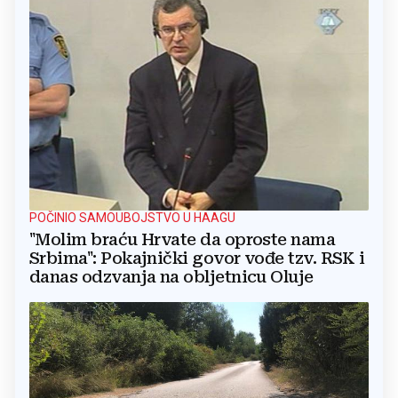
POČINIO SAMOUBOJSTVO U HAAGU
"Molim braću Hrvate da oproste nama
Srbima": Pokajnički govor vođe tzv. RSK i
danas odzvanja na obljetnicu Oluje