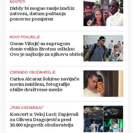
NOVITETI
Diddy bi mogao ranije izaći iz
zatvora, datum puštanja
ponovno pomjeren
NOVO POGLAVLJE
Goran Višnjić sa suprugom
donio veliku životnu odluku:
Ovo je najbolje za njihovu obitelj
IZNENADIO OBOŽAVATELJE
Carlos Alcaraz šokirao navijače
novim imidžem, fotografije
obišle društvene mreže
„TRAG U BESKRAJU“
Koncert u Veloj Luci: Zapjevali
za Olivera Dragojevića pred
30.000 njegovih obožavatelja