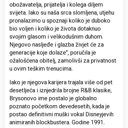
obožavatelja, prijatelja i kolega diljem
svijeta. Iako su naša srca slomljena, utjehu
pronalazimo u spoznaji koliko je duboko
bio voljen i koliko je života dotaknuo
svojim glasom i velikodušnim duhom.
Njegovo nasljeđe i glazba živjet će za
generacije koje dolaze", poručila je
ožalošćena obitelj, zamolivši za privatnost
u ovim teškim trenucima.
Iako je njegova karijera trajala više od pet
desetljeća i iznjedrila brojne R&B klasike,
Brysonovo ime postalo je globalno
poznato početkom devedesetih, kada je
postao definitivni muški vokal Disneyjevih
animiranih blockbustera. Godine 1991.