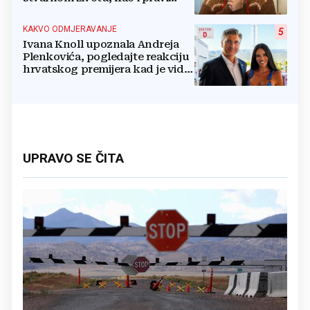
razlog njenog odlaska iz serije
KAKVO ODMJERAVANJE
5
Ivana Knoll upoznala Andreja
Plenkovića, pogledajte reakciju
hrvatskog premijera kad je vidio
vatrenu Čapljinku
UPRAVO SE ČITA