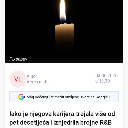
Pixsabay
03.06.2026.
Autor
VL
u 13:30
Vecernji.hr
Dodaj Večernji list među omiljene izvore na Googleu
Iako je njegova karijera trajala više od
pet desetljeća i iznjedrila brojne R&B