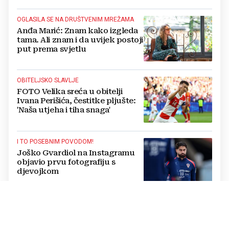
OGLASILA SE NA DRUŠTVENIM MREŽAMA
Anđa Marić: Znam kako izgleda
tama. Ali znam i da uvijek postoji
put prema svjetlu
OBITELJSKO SLAVLJE
FOTO Velika sreća u obitelji
Ivana Perišića, čestitke pljušte:
'Naša utjeha i tiha snaga'
I TO POSEBNIM POVODOM!
Joško Gvardiol na Instagramu
objavio prvu fotografiju s
djevojkom
EMOTIVNA PORUKA
Rakitić pokazao romantičnu
stranu i raznježio suprugu: