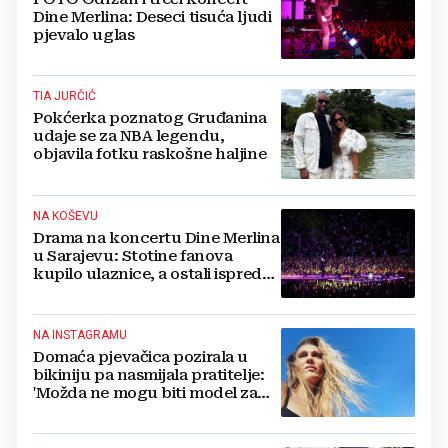
Dine Merlina: Deseci tisuća ljudi
pjevalo uglas
TIA JURČIĆ
Pokćerka poznatog Gruđanina
udaje se za NBA legendu,
objavila fotku raskošne haljine
NA KOŠEVU
Drama na koncertu Dine Merlina
u Sarajevu: Stotine fanova
kupilo ulaznice, a ostali ispred
stadiona, evo što kaže
organizator
NA INSTAGRAMU
Domaća pjevačica pozirala u
bikiniju pa nasmijala pratitelje:
'Možda ne mogu biti model za
badiće, ali za britvice sam
stvorena'