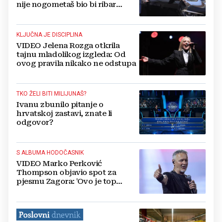
nije nogometaš bio bi ribar
poput svog oca
KLJUČNA JE DISCIPLINA
VIDEO Jelena Rozga otkrila
tajnu mladolikog izgleda: Od
ovog pravila nikako ne odstupa
TKO ŽELI BITI MILIJUNAŠ?
Ivanu zbunilo pitanje o
hrvatskoj zastavi, znate li
odgovor?
S ALBUMA HODOČASNIK
VIDEO Marko Perković
Thompson objavio spot za
pjesmu Zagora: 'Ovo je top
pjesma'