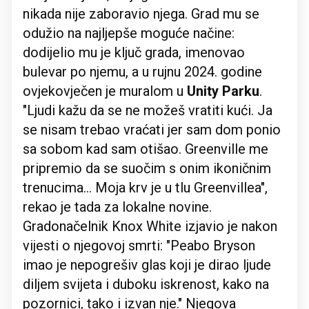
nikada nije zaboravio njega. Grad mu se
odužio na najljepše moguće načine:
dodijelio mu je ključ grada, imenovao
bulevar po njemu, a u rujnu 2024. godine
ovjekovječen je muralom u
Unity Parku
.
"Ljudi kažu da se ne možeš vratiti kući. Ja
se nisam trebao vraćati jer sam dom ponio
sa sobom kad sam otišao. Greenville me
pripremio da se suočim s onim ikoničnim
trenucima... Moja krv je u tlu Greenvillea",
rekao je tada za lokalne novine.
Gradonačelnik Knox White izjavio je nakon
vijesti o njegovoj smrti: "Peabo Bryson
imao je nepogrešiv glas koji je dirao ljude
diljem svijeta i duboku iskrenost, kako na
pozornici, tako i izvan nje." Njegova