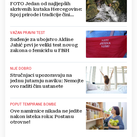
FOTO Jedan od najljepših
skrivenih kutaka Hercegovine:
Spoj prirode i tradicije čini
Koćušu jedinstvenom
destinacijom
VAŽAN PRAVNI TEST
Suđenje za ubojstvo Aldine
Jahić prvi je veliki test novog
zakona o femicidu u FBiH
NIJE DOBRO
Stručnjaci upozoravaju na
jednu jutarnju naviku: Nemojte
ovo raditi čim ustanete
POPUT TEMPIRANE BOMBE
Ove namirnice nikada ne jedite
nakon isteka roka: Postanu
otrovne!