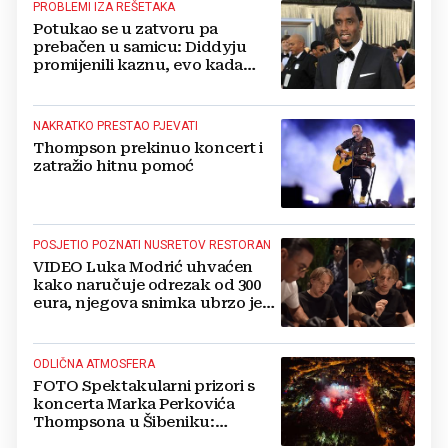
PROBLEMI IZA REŠETAKA
Potukao se u zatvoru pa
prebačen u samicu: Diddyju
promijenili kaznu, evo kada
zapravo izlazi na slobodu!
NAKRATKO PRESTAO PJEVATI
Thompson prekinuo koncert i
zatražio hitnu pomoć
POSJETIO POZNATI NUSRETOV RESTORAN
VIDEO Luka Modrić uhvaćen
kako naručuje odrezak od 300
eura, njegova snimka ubrzo je
postala viralna
ODLIČNA ATMOSFERA
FOTO Spektakularni prizori s
koncerta Marka Perkovića
Thompsona u Šibeniku:
Vatromet i skoro 30 000 ljudi