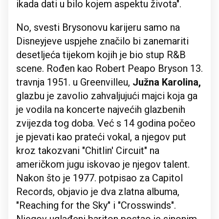
ikada dati u bilo kojem aspektu života".
No, svesti Brysonovu karijeru samo na
Disneyjeve uspjehe značilo bi zanemariti
desetljeća tijekom kojih je bio stup R&B
scene. Rođen kao Robert Peapo Bryson 13.
travnja 1951. u Greenvilleu,
Južna Karolina,
glazbu je zavolio zahvaljujući majci koja ga
je vodila na koncerte najvećih glazbenih
zvijezda tog doba. Već s 14 godina počeo
je pjevati kao prateći vokal, a njegov put
kroz takozvani "Chitlin' Circuit" na
američkom jugu iskovao je njegov talent.
Nakon što je 1977. potpisao za Capitol
Records, objavio je dva zlatna albuma,
"Reaching for the Sky" i "Crosswinds".