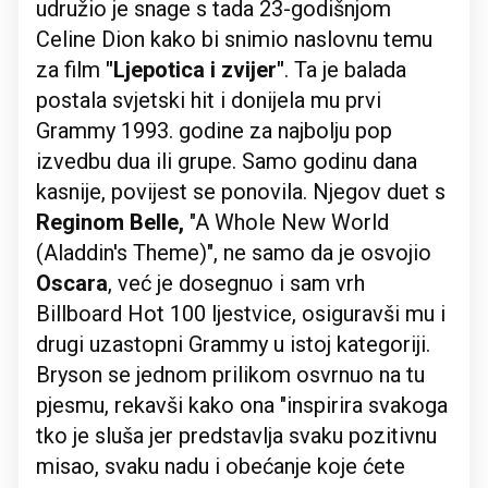
udružio je snage s tada 23-godišnjom
Celine Dion kako bi snimio naslovnu temu
za film
"Ljepotica i zvijer"
. Ta je balada
postala svjetski hit i donijela mu prvi
Grammy 1993. godine za najbolju pop
izvedbu dua ili grupe. Samo godinu dana
kasnije, povijest se ponovila. Njegov duet s
Reginom Belle,
"A Whole New World
(Aladdin's Theme)", ne samo da je osvojio
Oscara
, već je dosegnuo i sam vrh
Billboard Hot 100 ljestvice, osiguravši mu i
drugi uzastopni Grammy u istoj kategoriji.
Bryson se jednom prilikom osvrnuo na tu
pjesmu, rekavši kako ona "inspirira svakoga
tko je sluša jer predstavlja svaku pozitivnu
misao, svaku nadu i obećanje koje ćete