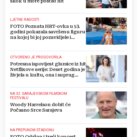
skok u more postao hit
LJETNE RADOSTI
FOTO Poznata HRT-ovka u 53.
godini pokazala savršenu figuru
na kojoj bi joj pozavidjele i
znatno mlađe
OTVORENO JE PROGOVORILA
Potresna ispovijest glumice iz hit
Netflixove serije: Deset godina je
živjela u kultu, ona i suprug
imali su raspored za odnose...
NA 32. SARAJEVSKOM FILMSKOM
FESTIVALU
Woody Harrelson dobit će
Počasno Srce Sarajeva
NA PREPUNOM STADIONU
FOTO Održan i treći koncert