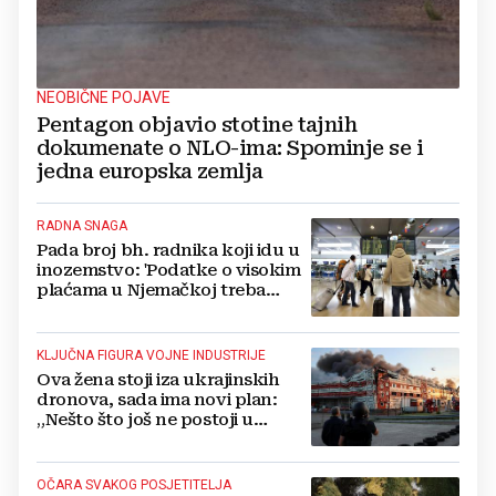
NEOBIČNE POJAVE
Pentagon objavio stotine tajnih
dokumenate o NLO-ima: Spominje se i
jedna europska zemlja
RADNA SNAGA
Pada broj bh. radnika koji idu u
inozemstvo: 'Podatke o visokim
plaćama u Njemačkoj treba
gledati s rezervom'
KLJUČNA FIGURA VOJNE INDUSTRIJE
Ova žena stoji iza ukrajinskih
dronova, sada ima novi plan:
„Nešto što još ne postoji u
svijetu“
OČARA SVAKOG POSJETITELJA