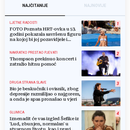
NAJČITANIJE
NAJNOVIJE
LJETNE RADOSTI
1
FOTO Poznata HRT-ovka u 53.
godini pokazala savršenu figuru
na kojoj bi joj pozavidjele i
znatno mlađe
NAKRATKO PRESTAO PJEVATI
2
Thompson prekinuo koncert i
zatražio hitnu pomoć
DRUGA STRANA SLAVE
3
Bio je beskućnik i ovisnik, zbog
depresije razmišljao o najgorem,
a onda je spas pronašao u vjeri
GLUMICA
4
Iznenadit će vas izgled Šefike iz
'Lud, zbunjen, normalan' u
stvarnom životu, kao i pravi