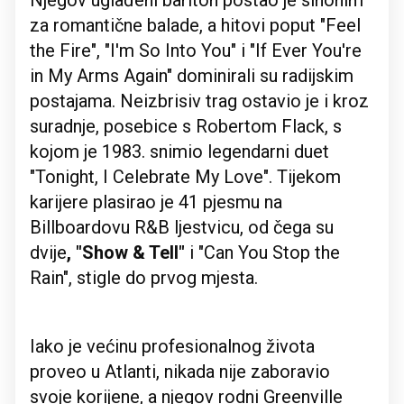
Njegov uglađeni bariton postao je sinonim
za romantične balade, a hitovi poput "Feel
the Fire", "I'm So Into You" i "If Ever You're
in My Arms Again" dominirali su radijskim
postajama. Neizbrisiv trag ostavio je i kroz
suradnje, posebice s Robertom Flack, s
kojom je 1983. snimio legendarni duet
"Tonight, I Celebrate My Love". Tijekom
karijere plasirao je 41 pjesmu na
Billboardovu R&B ljestvicu, od čega su
dvije
, "Show & Tell"
i "Can You Stop the
Rain", stigle do prvog mjesta.
Iako je većinu profesionalnog života
proveo u Atlanti, nikada nije zaboravio
svoje korijene, a njegov rodni Greenville