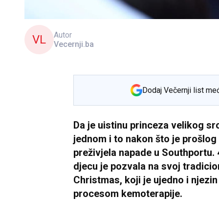
Autor
VL
Vecernji.ba
Dodaj Večernji list me
Da je uistinu princeza velikog s
jednom i to nakon što je prošlo
preživjela napade u Southportu.
djecu je pozvala na svoj tradicio
Christmas, koji je ujedno i njezi
procesom kemoterapije.