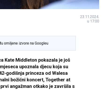
23.11.2024.
u 17:00
đu omiljene izvore na Googleu
rca Kate Middleton pokazala je još
g mjeseca upoznala djecu koja su
 42-godišnja princeza od Walesa
nalni božićni koncert, Together at
n prvi angažman otkako je završila s