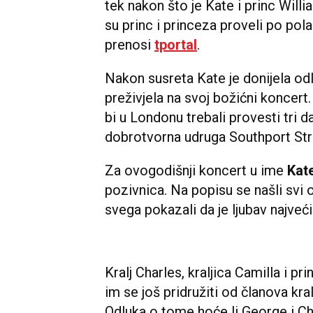
tek nakon što je Kate i princ Willi
su princ i princeza proveli po pol
prenosi
tportal
.
Nakon susreta Kate je donijela od
preživjela na svoj božićni koncert
bi u Londonu trebali provesti tri 
dobrotvorna udruga Southport Str
Za ovogodišnji koncert u ime
Kat
pozivnica. Na popisu se našli svi o
svega pokazali da je ljubav najveć
Kralj Charles, kraljica Camilla i pr
im se još pridružiti od članova kra
Odluka o tome hoće li George i Cha