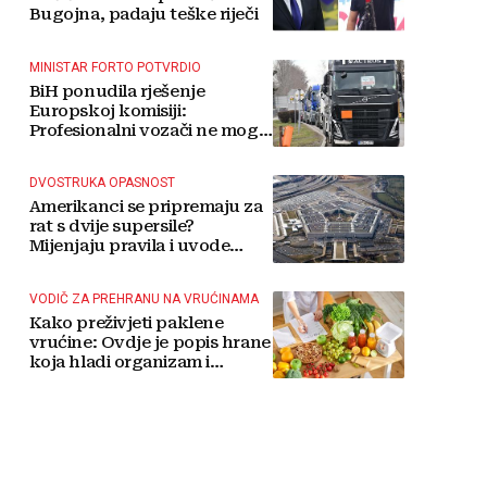
Bugojna, padaju teške riječi
MINISTAR FORTO POTVRDIO
BiH ponudila rješenje
Europskoj komisiji:
Profesionalni vozači ne mogu
više čekati
DVOSTRUKA OPASNOST
Amerikanci se pripremaju za
rat s dvije supersile?
Mijenjaju pravila i uvode
taktičko nuklearno oružje
VODIČ ZA PREHRANU NA VRUĆINAMA
Kako preživjeti paklene
vrućine: Ovdje je popis hrane
koja hladi organizam i
napitaka s kojima si činite
'medvjeđu uslugu'