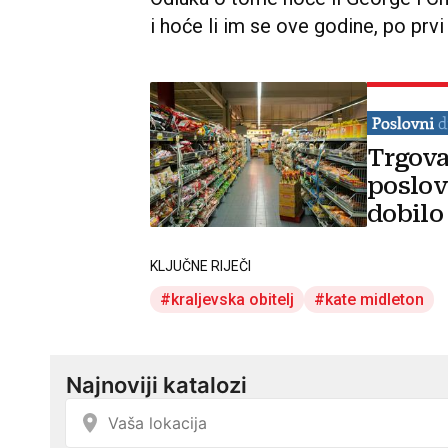
i hoće li im se ove godine, po prvi 
Trgova
poslov
dobilo
KLJUČNE RIJEČI
kraljevska obitelj
kate midleton