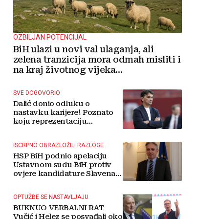
OZBILJAN POTENCIJAL
BiH ulazi u novi val ulaganja, ali
zelena tranzicija mora odmah misliti i
na kraj životnog vijeka
vjetroelektrana
SVE DOGOVORIO
Dalić donio odluku o
nastavku karijere! Poznato
koju reprezentaciju
preuzima
ISCRPNO OBRAZLOŽILI RAZLOGE
HSP BiH podnio apelaciju
Ustavnom sudu BiH protiv
ovjere kandidature Slavena
Kovačevića
OPTUŽBE SE NASTAVLJAJU
BUKNUO VERBALNI RAT
Vučić i Helez se posvađali oko