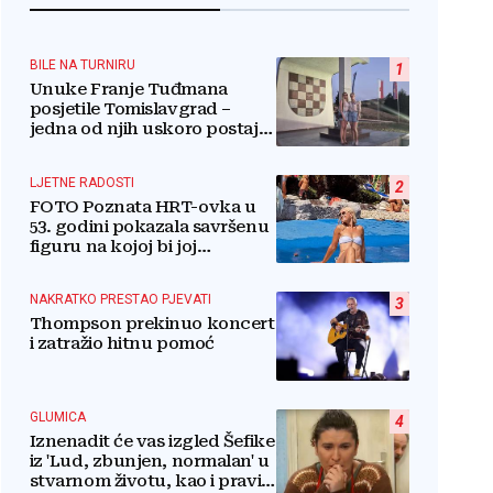
BILE NA TURNIRU
1
Unuke Franje Tuđmana
posjetile Tomislavgrad –
jedna od njih uskoro postaje
stanovnica Mrkodola
LJETNE RADOSTI
2
FOTO Poznata HRT-ovka u
53. godini pokazala savršenu
figuru na kojoj bi joj
pozavidjele i znatno mlađe
NAKRATKO PRESTAO PJEVATI
3
Thompson prekinuo koncert
i zatražio hitnu pomoć
GLUMICA
4
Iznenadit će vas izgled Šefike
iz 'Lud, zbunjen, normalan' u
stvarnom životu, kao i pravi