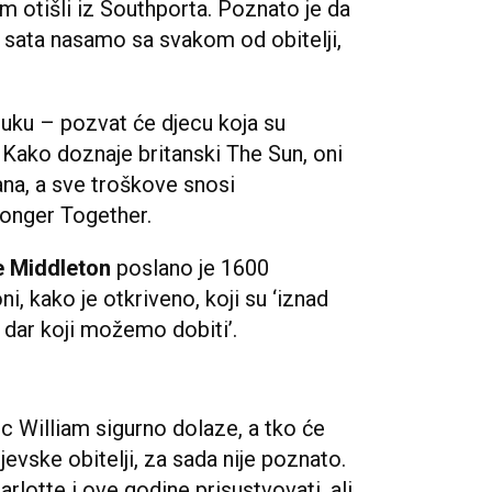
am otišli iz Southporta. Poznato je da
a sata nasamo sa svakom od obitelji,
luku – pozvat će djecu koja su
. Kako doznaje britanski The Sun, oni
dana, a sve troškove snosi
onger Together.
e Middleton
poslano je 1600
ni, kako je otkriveno, koji su ‘iznad
i dar koji možemo dobiti’.
inc William sigurno dolaze, a tko će
ljevske obitelji, za sada nije poznato.
rlotte i ove godine prisustvovati, ali