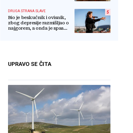
razlog njenog odlaska iz
serije
DRUGA STRANA SLAVE
5
Bio je beskućnik i ovisnik,
zbog depresije razmišljao o
najgorem, a onda je spas
pronašao u vjeri
UPRAVO SE ČITA