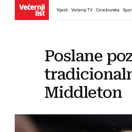
Vijesti
Večernji TV
Crna kronika
Spor
Poslane poz
tradicional
Middleton