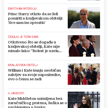
EMOTIVAN INTERVJU
Princ Harry otkrio da se želi
pomiriti s kraljevskom obitelji:
'Sve sam im oprostio'
ČEKAJU JE TEŠKI DANI
Otkriveno što se događa u
kraljevskoj obitelji, Kate nije
nimalo lako: "Bolest je uzela
danak"
KRALJEVSKA OBITELJ
William i Kate imaju neobičan
zahtjev za svoje zaposlenike,
evo o čemu se radi
U JAVNOSTI
Kate Middleton snimljena bez
zaručničkog prstena, šuška se o
problemima u braku