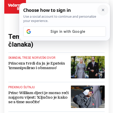
BiH
Tema:
kraljevska obitelj
(59
članaka)
SKANDAL TRESE NORVEŠKI DVOR
Princeza tvrdi da ju je Epstein
'izmanipulirao i obmanuo'
PREKINUO ŠUTNJU
Princ William djeci je morao reći
najgoru vijest: 'Ključno je kako
se s time suočite'