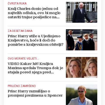
ČVRSTA RUKA
Kralj Charles donio jednu od
najtežih odluka, ovo bi moglo
ostaviti trajne posljedice na
kraljevsku obitelj
ZA DESETAK DANA
Princ Harry stiže u Ujedinjeno
Kraljevstvo, hoće li doći do
pomirbe s kraljevskom obitelji?
OVO MORATE VIDJETI...
VIDEO Kakav hit! Kraljica
Maxima sprdala Trumpa dok je
stajala pored njega pred
kamerama, pogledajte joj izraz
lica
PRILIČNO ZAMRŠENO
Princ Harry razmišljao o
promjeni prezimena u Spencer