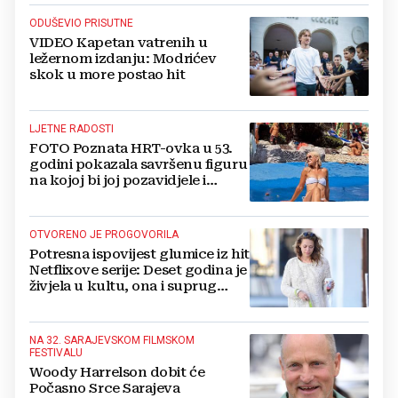
ODUŠEVIO PRISUTNE
VIDEO Kapetan vatrenih u
ležernom izdanju: Modrićev
skok u more postao hit
LJETNE RADOSTI
FOTO Poznata HRT-ovka u 53.
godini pokazala savršenu figuru
na kojoj bi joj pozavidjele i
znatno mlađe
OTVORENO JE PROGOVORILA
Potresna ispovijest glumice iz hit
Netflixove serije: Deset godina je
živjela u kultu, ona i suprug
imali su raspored za odnose...
NA 32. SARAJEVSKOM FILMSKOM
FESTIVALU
Woody Harrelson dobit će
Počasno Srce Sarajeva