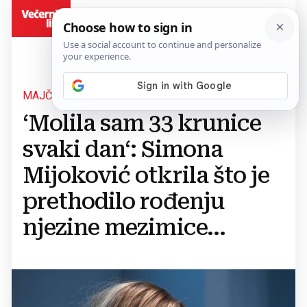
BiH
MAJČINA LJUBAV
‘Molila sam 33 krunice
svaki dan‘: Simona
Mijoković otkrila što je
prethodilo rođenju
njezine mezimice...