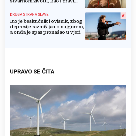
stvarnom životu, kao i pravi
razlog njenog odlaska iz serije
DRUGA STRANA SLAVE
5
Bio je beskućnik i ovisnik, zbog
depresije razmišljao o najgorem,
a onda je spas pronašao u vjeri
UPRAVO SE ČITA