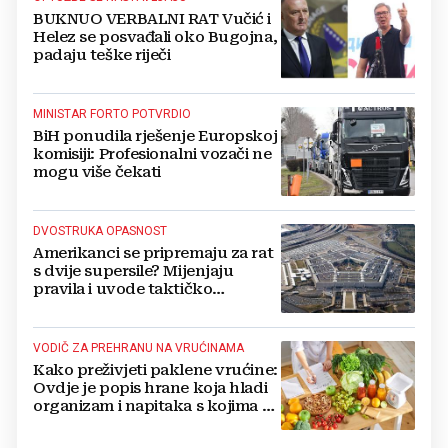
BUKNUO VERBALNI RAT Vučić i
Helez se posvađali oko Bugojna,
padaju teške riječi
MINISTAR FORTO POTVRDIO
BiH ponudila rješenje Europskoj
komisiji: Profesionalni vozači ne
mogu više čekati
DVOSTRUKA OPASNOST
Amerikanci se pripremaju za rat
s dvije supersile? Mijenjaju
pravila i uvode taktičko
nuklearno oružje
VODIČ ZA PREHRANU NA VRUĆINAMA
Kako preživjeti paklene vrućine:
Ovdje je popis hrane koja hladi
organizam i napitaka s kojima si
činite 'medvjeđu uslugu'