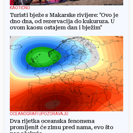
KAOTIČNO
Turisti bježe s Makarske rivijere: "Ovo je
dno dna, od rezervacija do kukuruza. U
ovom kaosu ostajem dan i bježim"
OCEANOGRAFI UPOZORAVAJU
Dva rijetka oceanska fenomena
promijenit će zimu pred nama, evo što