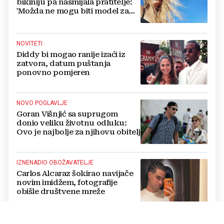
bikiniju pa nasmijala pratitelje:
'Možda ne mogu biti model za
badiće, ali za britvice sam
stvorena'
NOVITETI
Diddy bi mogao ranije izaći iz
zatvora, datum puštanja
ponovno pomjeren
NOVO POGLAVLJE
Goran Višnjić sa suprugom
donio veliku životnu odluku:
Ovo je najbolje za njihovu obitelj
IZNENADIO OBOŽAVATELJE
Carlos Alcaraz šokirao navijače
novim imidžem, fotografije
obišle društvene mreže
„TRAG U BESKRAJU“