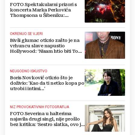
FOTO Spektakularni prizori s
koncerta Marka Perkovića
Thompsona u Šibeniku:
Vatromet i skoro 30 000 ljudi
OKRENUO SE VJERI
Bivši glumac otkrio zašto je na
vrhuncu slave napustio
Hollywood: ‘Nisam htio biti Tom
Cruise‘
NEUGODNO ISKUSTVO
Boris Novković otkrio što je
doživio: 'Kao da ti netko kopa po
utrobi i intimi...'
NIZ PROVOKATIVNIH FOTOGRAFIJA
FOTO Severina u halterima
najavila drugi singl, nije prošlo
bez kritika: ‘Sestro slatka, ovo je
previše’