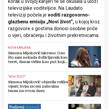
korak u svojoj karijeri te se okušala u ulozi
televizijske voditeljice. Na Laudato
televiziji počela je
voditi razgovorno-
glazbenu emisiju „Novi život“,
u kojoj kroz
razgovore s gostima donosi osobne priče
o vjeri, obraćenju i životnim prekretnicama.
NOVA KARIJERA
Simona Mijoković iskreno: Ono
što sam nekada doživljavala kao
teret, danas vidim kao put koji
me doveo bliže Bogu
"NOVI ŽIVOT"
Simona Mijoković objavila veliku
vijest: Svim srcem zahvalna
Isusu na ovom daru