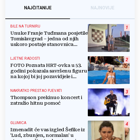
NAJČITANIJE
NAJNOVIJE
BILE NA TURNIRU
1
Unuke Franje Tuđmana posjetile
Tomislavgrad – jedna od njih
uskoro postaje stanovnica
Mrkodola
LJETNE RADOSTI
2
FOTO Poznata HRT-ovka u 53.
godini pokazala savršenu figuru
na kojoj bi joj pozavidjele i
znatno mlađe
NAKRATKO PRESTAO PJEVATI
3
Thompson prekinuo koncert i
zatražio hitnu pomoć
GLUMICA
4
Iznenadit će vas izgled Šefike iz
'Lud, zbunjen, normalan' u