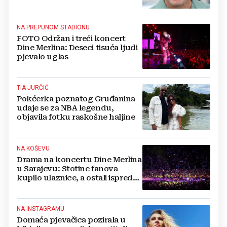
NA PREPUNOM STADIONU
FOTO Održan i treći koncert
Dine Merlina: Deseci tisuća ljudi
pjevalo uglas
TIA JURČIĆ
Pokćerka poznatog Gruđanina
udaje se za NBA legendu,
objavila fotku raskošne haljine
NA KOŠEVU
Drama na koncertu Dine Merlina
u Sarajevu: Stotine fanova
kupilo ulaznice, a ostali ispred
stadiona, evo što kaže
organizator
NA INSTAGRAMU
Domaća pjevačica pozirala u