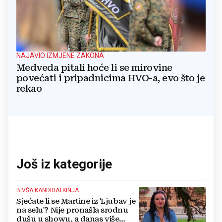
NAJAVIO IZMJENE ZAKONA
Medveda pitali hoće li se mirovine
povećati i pripadnicima HVO-a, evo što je
rekao
Još iz kategorije
BIVŠA KANDIDATKINJA
Sjećate li se Martine iz 'Ljubav je
na selu'? Nije pronašla srodnu
dušu u showu, a danas više