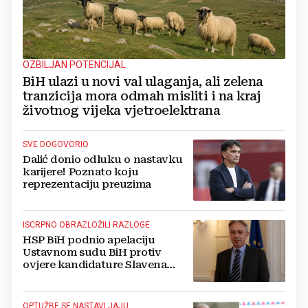
OZBILJAN POTENCIJAL
BiH ulazi u novi val ulaganja, ali zelena
tranzicija mora odmah misliti i na kraj
životnog vijeka vjetroelektrana
SVE DOGOVORIO
Dalić donio odluku o nastavku
karijere! Poznato koju
reprezentaciju preuzima
ISCRPNO OBRAZLOŽILI RAZLOGE
HSP BiH podnio apelaciju
Ustavnom sudu BiH protiv
ovjere kandidature Slavena
Kovačevića
OPTUŽBE SE NASTAVLJAJU