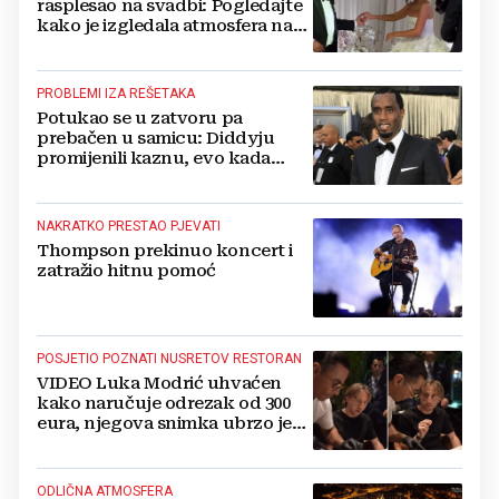
rasplesao na svadbi: Pogledajte
kako je izgledala atmosfera na
vjenčanju Tije Jurčić
PROBLEMI IZA REŠETAKA
Potukao se u zatvoru pa
prebačen u samicu: Diddyju
promijenili kaznu, evo kada
zapravo izlazi na slobodu!
NAKRATKO PRESTAO PJEVATI
Thompson prekinuo koncert i
zatražio hitnu pomoć
POSJETIO POZNATI NUSRETOV RESTORAN
VIDEO Luka Modrić uhvaćen
kako naručuje odrezak od 300
eura, njegova snimka ubrzo je
postala viralna
ODLIČNA ATMOSFERA