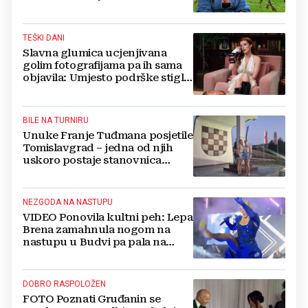
ovako ne izgleda
TEŠKI DANI
Slavna glumica ucjenjivana
golim fotografijama pa ih sama
objavila: Umjesto podrške stigle
optužbe, 'Slomilo me'
BILE NA TURNIRU
Unuke Franje Tuđmana posjetile
Tomislavgrad – jedna od njih
uskoro postaje stanovnica
Mrkodola
NEZGODA NA NASTUPU
VIDEO Ponovila kultni peh: Lepa
Brena zamahnula nogom na
nastupu u Budvi pa pala na
pozornici
DOBRO RASPOLOŽEN
FOTO Poznati Gruđanin se