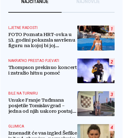
NAJČITANIJE
NAJNOVIJE
LJETNE RADOSTI
1
FOTO Poznata HRT-ovka u
53. godini pokazala savršenu
figuru na kojoj bi joj
pozavidjele i znatno mlađe
NAKRATKO PRESTAO PJEVATI
2
Thompson prekinuo koncert
i zatražio hitnu pomoć
BILE NA TURNIRU
3
Unuke Franje Tuđmana
posjetile Tomislavgrad –
jedna od njih uskoro postaje
stanovnica Mrkodola
GLUMICA
4
Iznenadit će vas izgled Šefike