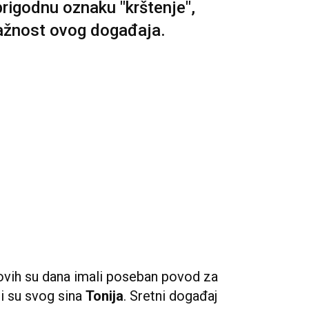
rigodnu oznaku "krštenje",
ažnost ovog događaja.
ovih su dana imali poseban povod za
ili su svog sina
Tonija
. Sretni događaj