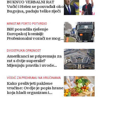
BUKNUO VERBALNI RAT
Vučić i Helez se posvađali oko
Bugojna, padaju teške riječi
MINISTAR FORTO POTVRDIO
BiH ponudila rješenje
Europskoj komisiji:
Profesionalni vozači ne mogu
više čekati
DVOSTRUKA OPASNOST
Amerikanci se pripremaju za
rat s dvije supersile?
Mijenjaju pravila i uvode
taktičko nuklearno oružje
VODIČ ZA PREHRANU NA VRUĆINAMA
Kako preživjeti paklene
vrućine: Ovdje je popis hrane
koja hladi organizam i
napitaka s kojima si činite
'medvjeđu uslugu'