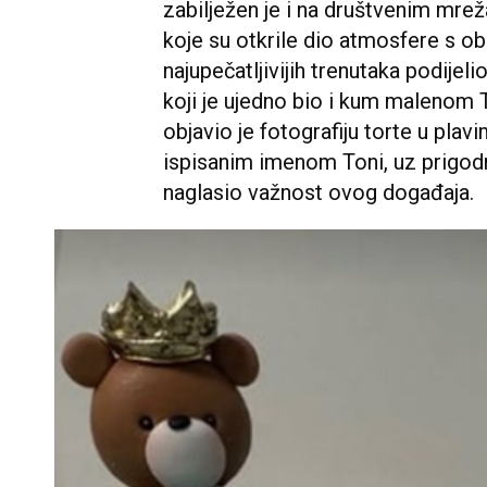
zabilježen je i na društvenim mrež
koje su otkrile dio atmosfere s ob
najupečatljivijih trenutaka podijel
koji je ujedno bio i kum malenom 
objavio je fotografiju torte u pl
ispisanim imenom Toni, uz prigodn
naglasio važnost ovog događaja.