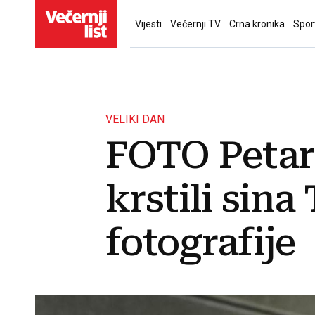
Vijesti
Večernji TV
Crna kronika
Spor
VELIKI DAN
FOTO Petar 
krstili sina
fotografije