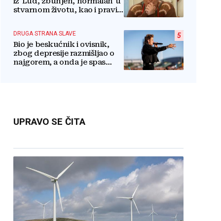
iz 'Lud, zbunjen, normalan' u
stvarnom životu, kao i pravi
razlog njenog odlaska iz
serije
DRUGA STRANA SLAVE
5
Bio je beskućnik i ovisnik,
zbog depresije razmišljao o
najgorem, a onda je spas
pronašao u vjeri
UPRAVO SE ČITA