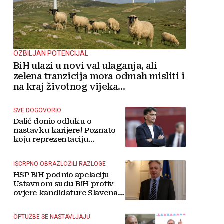
OZBILJAN POTENCIJAL
BiH ulazi u novi val ulaganja, ali
zelena tranzicija mora odmah misliti i
na kraj životnog vijeka
vjetroelektrana
SVE DOGOVORIO
Dalić donio odluku o
nastavku karijere! Poznato
koju reprezentaciju
preuzima
ISCRPNO OBRAZLOŽILI RAZLOGE
HSP BiH podnio apelaciju
Ustavnom sudu BiH protiv
ovjere kandidature Slavena
Kovačevića
OPTUŽBE SE NASTAVLJAJU