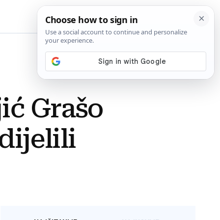
BiH
ić Grašo
ijelili