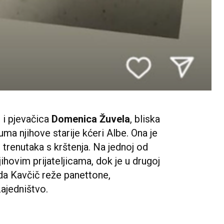
 i pjevačica
Domenica Žuvela
, bliska
uma njihove starije kćeri Albe. Ona je
 trenutaka s krštenja. Na jednoj od
jihovim prijateljicama, dok je u drugoj
ada Kavčič reže panettone,
zajedništvo.