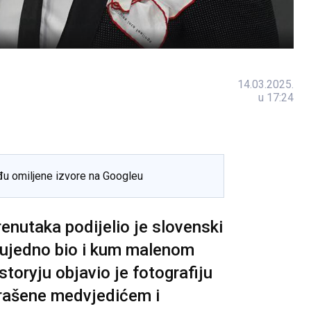
14.03.2025.
u 17:24
đu omiljene izvore na Googleu
renutaka podijelio je slovenski
e ujedno bio i kum malenom
toryju objavio je fotografiju
krašene medvjedićem i