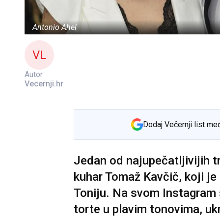
Antonio Ahel
VL
Autor
Vecernji.hr
Dodaj Večernji list me
Jedan od najupečatljivijih t
kuhar Tomaž Kavčič, koji j
Toniju. Na svom Instagram s
torte u plavim tonovima, u