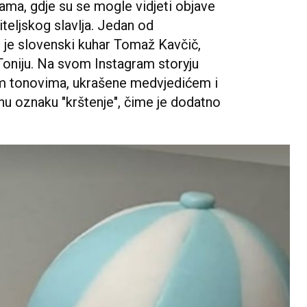
ama, gdje su se mogle vidjeti objave
iteljskog slavlja. Jedan od
io je slovenski kuhar Tomaž Kavčič,
Toniju. Na svom Instagram storyju
avim tonovima, ukrašene medvjedićem i
u oznaku "krštenje", čime je dodatno