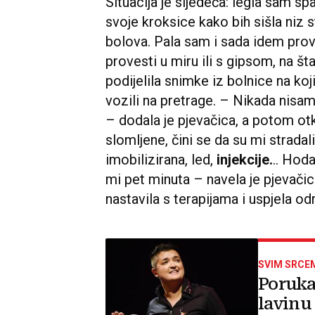
Situacija je sljedeća: legla sam spa
svoje kroksice kako bih sišla niz s
bolova. Pala sam i sada idem prov
provesti u miru ili s gipsom, na št
podijelila snimke iz bolnice na koj
vozili na pretrage. – Nikada nisam
– dodala je pjevačica, a potom otk
slomljene, čini se da su mi strada
imobilizirana, led,
injekcije.
.. Hod
mi pet minuta – navela je pjevači
nastavila s terapijama i uspjela od
SVIM SRCEM
Poruka
lavinu