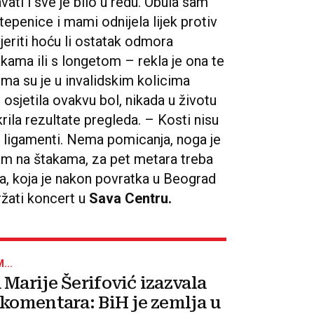
vati i sve je bilo u redu. Obula sam
tepenice i mami odnijela lijek protiv
jeriti hoću li ostatak odmora
akama ili s longetom – rekla je ona te
ima su je u invalidskim kolicima
 osjetila ovakvu bol, nikada u životu
rila rezultate pregleda. – Kosti nisu
li ligamenti. Nema pomicanja, noga je
am na štakama, za pet metara treba
ca, koja je nakon povratka u Beograd
ržati koncert u
Sava Centru.
...
 Marije Šerifović izazvala
 komentara: BiH je zemlja u