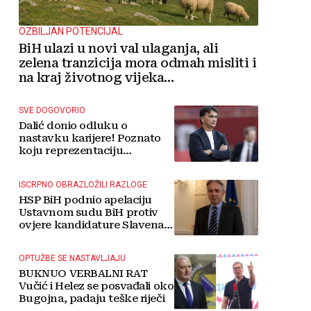
OZBILJAN POTENCIJAL
BiH ulazi u novi val ulaganja, ali
zelena tranzicija mora odmah misliti i
na kraj životnog vijeka
vjetroelektrana
SVE DOGOVORIO
Dalić donio odluku o
nastavku karijere! Poznato
koju reprezentaciju
preuzima
ISCRPNO OBRAZLOŽILI RAZLOGE
HSP BiH podnio apelaciju
Ustavnom sudu BiH protiv
ovjere kandidature Slavena
Kovačevića
OPTUŽBE SE NASTAVLJAJU
BUKNUO VERBALNI RAT
Vučić i Helez se posvađali oko
Bugojna, padaju teške riječi