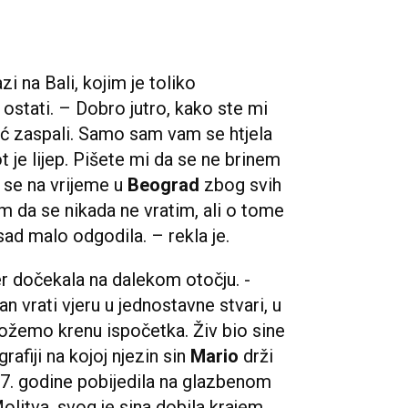
.
i na Bali, kojim je toliko
 ostati. – Dobro jutro, kako ste mi
e već zaspali. Samo sam vam se htjela
ot je lijep. Pišete mi da se ne brinem
u se na vrijeme u
Beograd
zbog svih
 da se nikada ne vratim, ali o tome
ad malo odgodila. – rekla je.
er dočekala na dalekom otočju. -
 vrati vjeru u jednostavne stvari, u
 možemo krenu ispočetka. Živ bio sine
rafiji na kojoj njezin sin
Mario
drži
007. godine pobijedila na glazbenom
litva, svog je sina dobila krajem