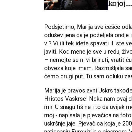
kojoj..
Podsjetimo, Marija sve češće odlaz
oduševljena da je poželjela ondje i
vi? Vi ili tek idete spavati ili st
javiti. Kod mene je sve u redu, živ
– nemojte se ni vi brinuti, vratit ć
obveza koje imam. Razmišljala sam
ćemo drugi put. Tu sam odluku zas
Marija je pravoslavni Uskrs takođ
Hristos Vaskrse! Neka nam ovaj dan
mir. U snagu tišine i to da uvijek
moj - napisala je pjevačica na fotog
uskršnje jaje. Pjevačica koja je 2
natjecanju Eurovizija s pjesmom Mo