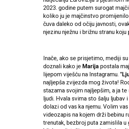
2023. godine putem surogat majči
koliko ju je majčinstvo promijenilo
čuva daleko od očiju javnosti, ov
njezinu nježnu i brižnu stranu koju p
Inače, ako se prisjetimo, mediji 
doznali kako je
Marija
postala maj
lijepom viješću na Instagramu. ''
Lj
najljepša zvijezda mog života! Ro
stazama svojim najljepšim, a ja te
ljudi. Hvala svima sto šalju ljubav
dolazi od vas ka njemu. Volim vas s
videozapis na kojem drži bebinu r
trenutak, bezbroj puta zamislila u g