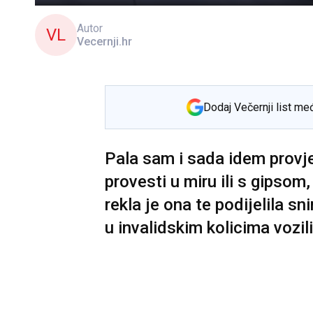
Autor
VL
Vecernji.hr
Dodaj Večernji list me
Pala sam i sada idem provje
provesti u miru ili s gipsom
rekla je ona te podijelila sn
u invalidskim kolicima vozil