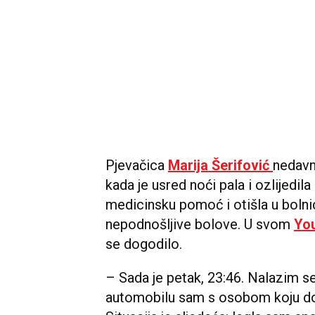
Pjevačica
Marija Šerifović
nedavn
kada je usred noći pala i ozlijedil
medicinsku pomoć i otišla u bolnicu,
nepodnošljive bolove. U svom
Yo
se dogodilo.
– Sada je petak, 23:46. Nalazim se
automobilu sam s osobom koju do