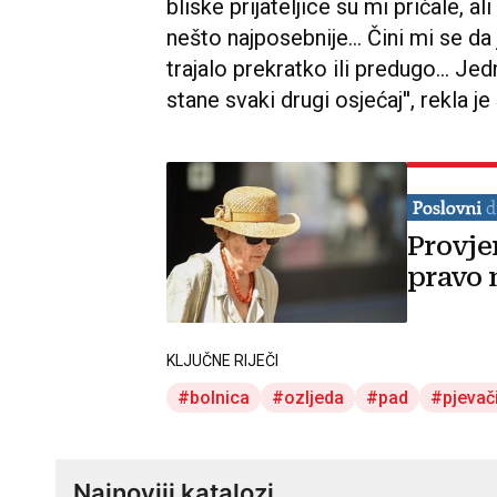
bliske prijateljice su mi pričale, ali
nešto najposebnije... Čini mi se da
trajalo prekratko ili predugo... J
stane svaki drugi osjećaj'', rekla je
Provje
pravo 
KLJUČNE RIJEČI
bolnica
ozljeda
pad
pjevač