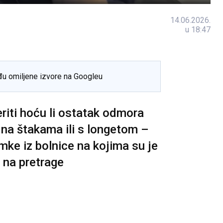
14.06.2026.
u 18:47
đu omiljene izvore na Googleu
riti hoću li ostatak odmora
, na štakama ili s longetom –
imke iz bolnice na kojima su je
i na pretrage