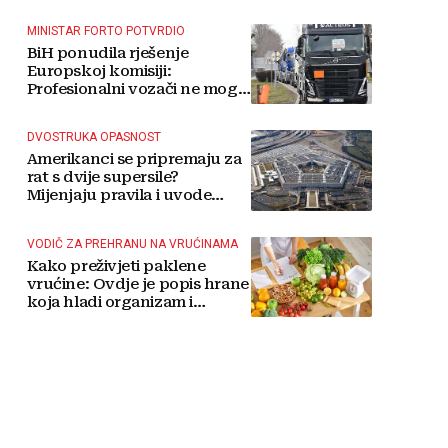
MINISTAR FORTO POTVRDIO
BiH ponudila rješenje
Europskoj komisiji:
Profesionalni vozači ne mogu
više čekati
DVOSTRUKA OPASNOST
Amerikanci se pripremaju za
rat s dvije supersile?
Mijenjaju pravila i uvode
taktičko nuklearno oružje
VODIČ ZA PREHRANU NA VRUĆINAMA
Kako preživjeti paklene
vrućine: Ovdje je popis hrane
koja hladi organizam i
napitaka s kojima si činite
'medvjeđu uslugu'