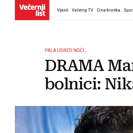
Vijesti
Večernji TV
Crna kronika
Spor
PALA USRED NOĆI...
DRAMA Marij
bolnici: Nik