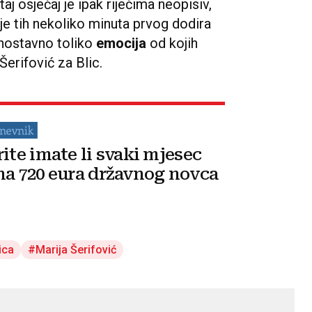
 taj osjećaj je ipak riječima neopisiv,
 je tih nekoliko minuta prvog dodira
ednostavno toliko
emocija
od kojih
 Šerifović za Blic.
rite imate li svaki mjesec
na 720 eura državnog novca
ica
Marija Šerifović