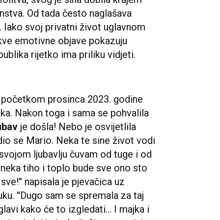
nstva. Od tada često naglašava
. Iako svoj privatni život uglavnom
akve emotivne objave pokazuju
ublika rijetko ima priliku vidjeti.
su početkom prosinca 2023. godine
ka. Nakon toga i sama se pohvalila
ubav
je došla! Nebo je osvijetlila
dio se Mario. Neka te sine život vodi
 svojom ljubavlju čuvam od tuge i od
 i neka tiho i toplo bude sve ono sto
ve!'' napisala je pjevačica uz
uku. ''Dugo sam se spremala za taj
lavi kako će to izgledati... I majka i