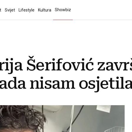
Showbiz
t
Svijet
Lifestyle
Kultura
a Šerifović završ
ada nisam osjetila