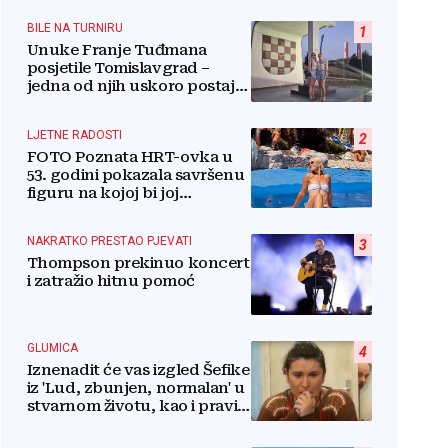
BILE NA TURNIRU
1
Unuke Franje Tuđmana
posjetile Tomislavgrad –
jedna od njih uskoro postaje
stanovnica Mrkodola
LJETNE RADOSTI
2
FOTO Poznata HRT-ovka u
53. godini pokazala savršenu
figuru na kojoj bi joj
pozavidjele i znatno mlađe
NAKRATKO PRESTAO PJEVATI
3
Thompson prekinuo koncert
i zatražio hitnu pomoć
GLUMICA
4
Iznenadit će vas izgled Šefike
iz 'Lud, zbunjen, normalan' u
stvarnom životu, kao i pravi
razlog njenog odlaska iz
serije