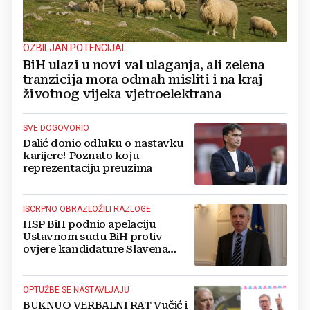
OZBILJAN POTENCIJAL
BiH ulazi u novi val ulaganja, ali zelena
tranzicija mora odmah misliti i na kraj
životnog vijeka vjetroelektrana
SVE DOGOVORIO
Dalić donio odluku o nastavku
karijere! Poznato koju
reprezentaciju preuzima
ISCRPNO OBRAZLOŽILI RAZLOGE
HSP BiH podnio apelaciju
Ustavnom sudu BiH protiv
ovjere kandidature Slavena
Kovačevića
OPTUŽBE SE NASTAVLJAJU
BUKNUO VERBALNI RAT Vučić i