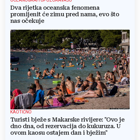
OCEANOGRAFI UPOZORAVAJU
Dva rijetka oceanska fenomena
promijenit će zimu pred nama, evo što
nas očekuje
KAOTIČNO
Turisti bježe s Makarske rivijere: "Ovo je
dno dna, od rezervacija do kukuruza. U
ovom kaosu ostajem dan i bježim"