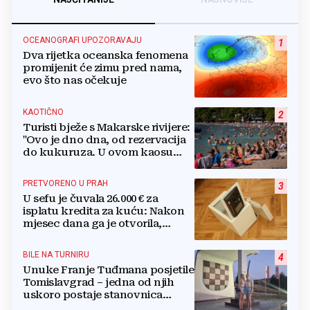
OCEANOGRAFI UPOZORAVAJU
1
Dva rijetka oceanska fenomena
promijenit će zimu pred nama,
evo što nas očekuje
KAOTIČNO
2
Turisti bježe s Makarske rivijere:
"Ovo je dno dna, od rezervacija
do kukuruza. U ovom kaosu
ostajem dan i bježim"
PRETVORENO U PRAH
3
U sefu je čuvala 26.000 € za
isplatu kredita za kuću: Nakon
mjesec dana ga je otvorila,
pozlilo joj je
BILE NA TURNIRU
4
Unuke Franje Tuđmana posjetile
Tomislavgrad – jedna od njih
uskoro postaje stanovnica
Mrkodola