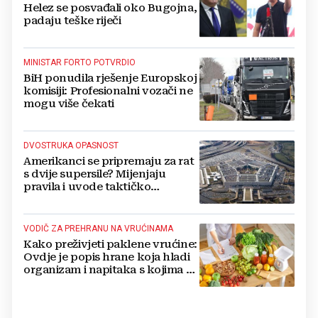
Helez se posvađali oko Bugojna,
padaju teške riječi
MINISTAR FORTO POTVRDIO
BiH ponudila rješenje Europskoj
komisiji: Profesionalni vozači ne
mogu više čekati
DVOSTRUKA OPASNOST
Amerikanci se pripremaju za rat
s dvije supersile? Mijenjaju
pravila i uvode taktičko
nuklearno oružje
VODIČ ZA PREHRANU NA VRUĆINAMA
Kako preživjeti paklene vrućine:
Ovdje je popis hrane koja hladi
organizam i napitaka s kojima si
činite 'medvjeđu uslugu'