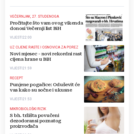
VEČERNJAK, 27. STUDENOGA
Pročitajte što vam ovog vikenda
donosi Večernji list BiH
VIJESTI
22:00
UZ CIJENE RASTE I OSNOVICA ZA POREZ
Novi mjesec - novi rekordni rast
cijena hrane u BiH
VIJESTI
21:59
RECEPT
Punjene pogačice: Oduševit će
vas kako su sočne i ukusne
VIJESTI
21:53
MIKROBIOLOŠKI RIZIK
S bh. tržišta povučeni
dezodoransi poznatog
proizvođača