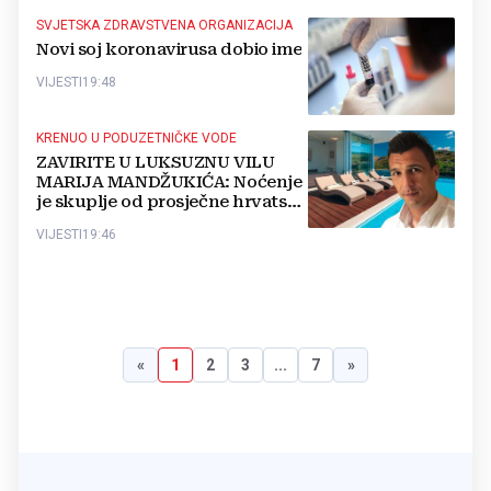
SVJETSKA ZDRAVSTVENA ORGANIZACIJA
Novi soj koronavirusa dobio ime
VIJESTI
19:48
KRENUO U PODUZETNIČKE VODE
ZAVIRITE U LUKSUZNU VILU
MARIJA MANDŽUKIĆA: Noćenje
je skuplje od prosječne hrvatske
plaće
VIJESTI
19:46
«
1
2
3
...
7
»