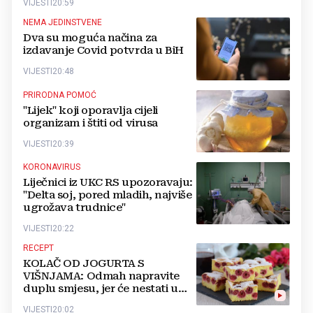
VIJESTI
20:59
NEMA JEDINSTVENE
Dva su moguća načina za
izdavanje Covid potvrda u BiH
VIJESTI
20:48
PRIRODNA POMOĆ
"Lijek" koji oporavlja cijeli
organizam i štiti od virusa
VIJESTI
20:39
KORONAVIRUS
Liječnici iz UKC RS upozoravaju:
"Delta soj, pored mladih, najviše
ugrožava trudnice"
VIJESTI
20:22
RECEPT
KOLAČ OD JOGURTA S
VIŠNJAMA: Odmah napravite
duplu smjesu, jer će nestati u
trenu!
VIJESTI
20:02