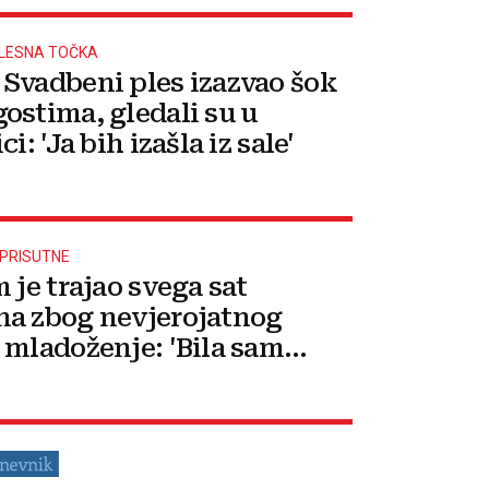
PLESNA TOČKA
Svadbeni ples izazvao šok
ostima, gledali su u
ci: 'Ja bih izašla iz sale'
 PRISUTNE
 je trajao svega sat
a zbog nevjerojatnog
 mladoženje: 'Bila sam
a'