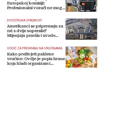
Europskoj komisiji:
Profesionalni vozači ne mogu
više čekati
DVOSTRUKA OPASNOST
Amerikanci se pripremaju za
rat s dvije supersile?
Mijenjaju pravila i uvode
taktičko nuklearno oružje
VODIČ ZA PREHRANU NA VRUĆINAMA
Kako preživjeti paklene
vrućine: Ovdje je popis hrane
koja hladi organizam i
napitaka s kojima si činite
'medvjeđu uslugu'