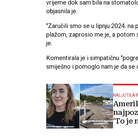
vrijeme dok sam bila na stomatol
objasnila je.
"Zaručili smo se u lipnju 2024. na 
plažom, zaprosio me je, a potom sm
je.
Komentirala je i simpatičnu "pogre
smiješno i pomoglo nam je da se o
NALJUTILA
Amerik
najpoz
'To je
ikad vi