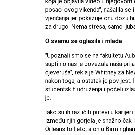
koja je objavila video u njegovom o
posao' ovog vikenda", našalila se i
vjenčanja jer pokazuje onu dozu h
za drugo. Nema stresa, samo ljubav
O svemu se oglasila i mlada
"Upoznali smo se na fakultetu Aubu
suptilno nas je povezala naša prija
djeveruša", rekla je Whitney za Ne
nakon toga, a ostatak je povijest.
studentskih udruženja i počeli izla
je.
Iako su ih različiti putevi u karijer
između njih gorjela je snažno čak i
Orleans to ljeto, a on u Birmingham