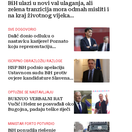
BiH ulazi u novi val ulaganja, ali
zelena tranzicija mora odmah misliti i
na kraj životnog vijeka
vjetroelektrana
SVE DOGOVORIO
Dalić donio odluku o
nastavku karijere! Poznato
koju reprezentaciju
preuzima
ISCRPNO OBRAZLOŽILI RAZLOGE
HSP BiH podnio apelaciju
Ustavnom sudu BiH protiv
ovjere kandidature Slavena
Kovačevića
OPTUŽBE SE NASTAVLJAJU
BUKNUO VERBALNI RAT
Vučić i Helez se posvađali oko
Bugojna, padaju teške riječi
MINISTAR FORTO POTVRDIO
BiH ponudila rješenje