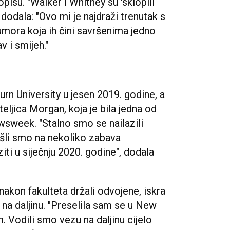
pisu. "Walker i Whitney su 'sklopili
 dodala: "Ovo mi je najdraži trenutak s
umora koja ih čini savršenima jedno
 i smijeh."
rn University u jesen 2019. godine, a
teljica Morgan, koja je bila jedna od
wsweek. "Stalno smo se nailazili
 Išli smo na nekoliko zabava
ziti u siječnju 2020. godine", dodala
i nakon fakulteta držali odvojene, iskra
 na daljinu. "Preselila sam se u New
. Vodili smo vezu na daljinu cijelo