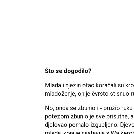
Što se dogodilo?
Mlada i njezin otac koračali su kro
mladoženje, on je čvrsto stisnuo
No, onda se zbunio i - pružio ruku
potezom zbunio je sve prisutne, a
djelovao pomalo izgubljeno. Djeve
mlada, koja je nastavila s Walkero