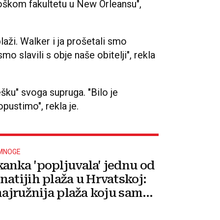
oškom fakultetu u New Orleansu",
plaži. Walker i ja prošetali smo
o slavili s obje naše obitelji", rekla
šku" svoga supruga. "Bilo je
pustimo", rekla je.
 MNOGE
anka 'popljuvala' jednu od
natijih plaža u Hrvatskoj:
 najružnija plaža koju sam
djela'