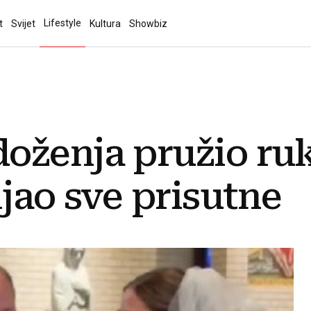
Lifestyle
t
Svijet
Kultura
Showbiz
oženja pružio ru
ijao sve prisutne