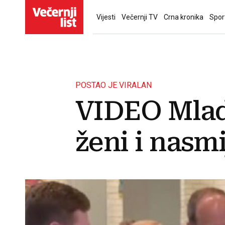
Vijesti
Večernji TV
Crna kronika
Spor
POSTAO JE VIRALAN
VIDEO Mlad
ženi i nasm