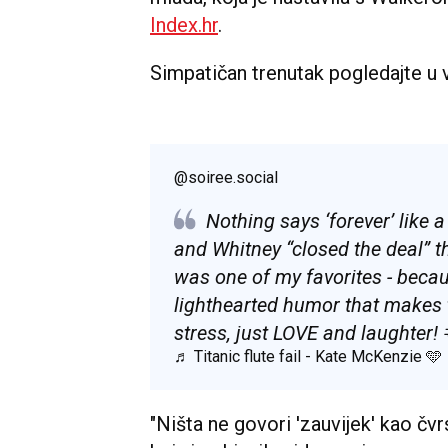
Index.hr
.
Simpatičan trenutak pogledajte u 
@soiree.social
Nothing says ‘forever’ like
and Whitney “closed the deal” 
was one of my favorites - becau
lighthearted humor that makes 
stress, just LOVE and laughter!
♬ Titanic flute fail - Kate McKenzie 🩵
"Ništa ne govori 'zauvijek' kao čvrs