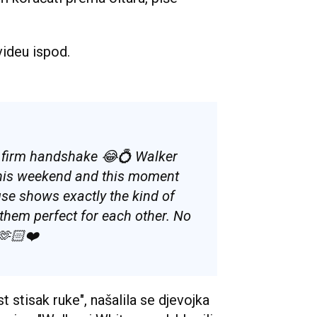
videu ispod.
 a firm handshake 😂💍 Walker
this weekend and this moment
se shows exactly the kind of
them perfect for each other. No
 🫶🏻❤️
t stisak ruke", našalila se djevojka