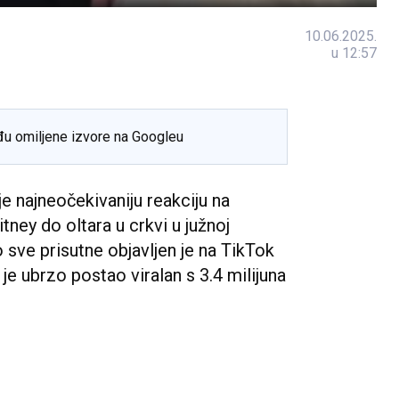
10.06.2025.
u 12:57
đu omiljene izvore na Googleu
 najneočekivaniju reakciju na
ney do oltara u crkvi u južnoj
o sve prisutne objavljen je na TikTok
je ubrzo postao viralan s 3.4 milijuna