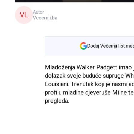
Autor
VL
Vecernji.ba
Dodaj Večernji list me
Mladoženja Walker Padgett imao je
dolazak svoje buduće supruge Whit
Louisiani. Trenutak koji je nasmija
profilu mladine djeveruše Milne te 
pregleda.