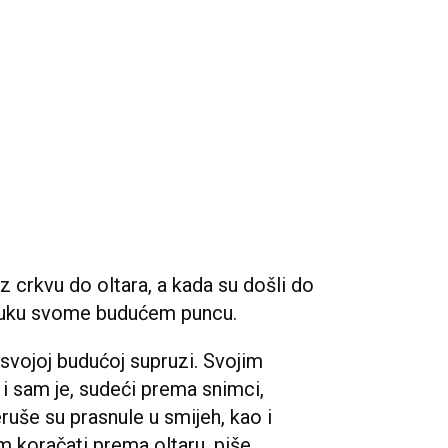
z crkvu do oltara, a kada su došli do
 ruku svome budućem puncu.
 svojoj budućoj supruzi. Svojim
 i sam je, sudeći prema snimci,
ruše su prasnule u smijeh, kao i
m koračati prema oltaru, piše