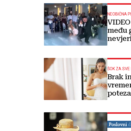
NEOBIČNA 
VIDEO 
među g
nevjeri
ŠOK ZA SVE
Brak im
vremen
poteza
shrvan