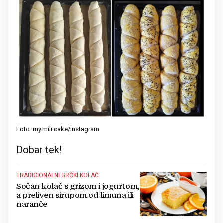
Foto: my.mili.cake/Instagram
Dobar tek!
TRADICIONALNI GRČKI KOLAČ
Sočan kolač s grizom i jogurtom,
a preliven sirupom od limuna ili
naranče