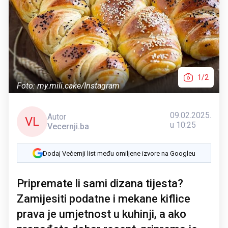
1/2
Foto: my.mili.cake/Instagram
09.02.2025.
Autor
VL
u 10:25
Vecernji.ba
Dodaj Večernji list među omiljene izvore na Googleu
Pripremate li sami dizana tijesta?
Zamijesiti podatne i mekane kiflice
prava je umjetnost u kuhinji, a ako