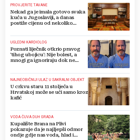
PROVJERITE TAVANE
Nekad ga je imala gotovo svaka
kuća u Jugoslaviji, a danas
postiže cijenu od nekoliko
stotina eura
UGLEDNI KARDIOLOG
Poznati liječnik otkrio pravog
'tihog ubojicu': Nije bolest, a
mnogi ga ignoriraju dok ne
bude prekasno
NAJNEOBIČNIJI ULAZ U SAKRALNI OBJEKT
U crkvu staru 11 stoljeća u
Hrvatskoj može se ući samo kroz
kafić
VODA ČUVA DUH GRADA
Kupalište Brana na Plivi
pokazuje da je najljepši odmor
ondje gdje nas voda, hlad i