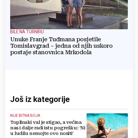
BILE NA TURNIRU
Unuke Franje Tuđmana posjetile
Tomislavgrad – jedna od njih uskoro
postaje stanovnica Mrkodola
Još iz kategorije
NIJE BITNA BOJA
Toplinski val je stigao, a većina
nas i dalje radi istu pogrešku: ‘Ni
u ludilu nemojte ovo nositi‘