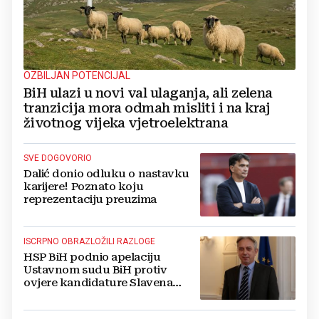
OZBILJAN POTENCIJAL
BiH ulazi u novi val ulaganja, ali zelena
tranzicija mora odmah misliti i na kraj
životnog vijeka vjetroelektrana
SVE DOGOVORIO
Dalić donio odluku o nastavku
karijere! Poznato koju
reprezentaciju preuzima
ISCRPNO OBRAZLOŽILI RAZLOGE
HSP BiH podnio apelaciju
Ustavnom sudu BiH protiv
ovjere kandidature Slavena
Kovačevića