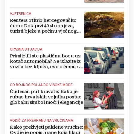
VJETRENICA
Reuters otkrio hercegovačko
čudo: Dok prži 40 stupnjeva,
turisti bježe u pećinu vječnog
hlada
OPASNA SITUACIJA
Primijetili ste plastičnu bocu uz
kotač automobila? Ne izlazite iz
vozila bez ključa, evo o čemu se
radi
OD BOJNOG POLJA DO VISOKE MODE
Čudesan put kravate: Kako je
rubac hrvatskih vojnika postao
globalni simbol moći i elegancije
VODIČ ZA PREHRANU NA VRUĆINAMA
Kako preživjeti paklene vrućine:
Ovdje je popis hrane koja hladi