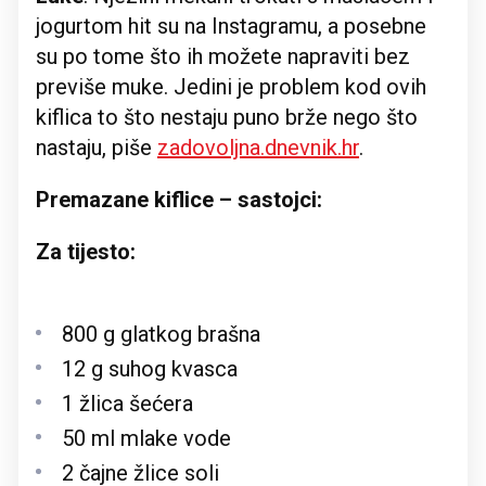
jogurtom hit su na Instagramu, a posebne
su po tome što ih možete napraviti bez
previše muke. Jedini je problem kod ovih
kiflica to što nestaju puno brže nego što
nastaju, piše
zadovoljna.dnevnik.hr
.
Premazane kiflice – sastojci:
Za tijesto:
800 g glatkog brašna
12 g suhog kvasca
1 žlica šećera
50 ml mlake vode
2 čajne žlice soli