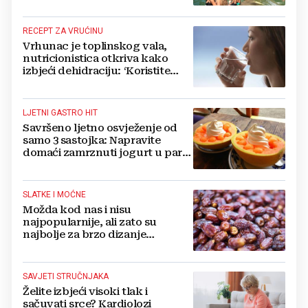
smijeh djece iznenade
RECEPT ZA VRUĆINU
Vrhunac je toplinskog vala,
nutricionistica otkriva kako
izbjeći dehidraciju: ‘Koristite
formulu 2.4 puta 80...‘
LJETNI GASTRO HIT
Savršeno ljetno osvježenje od
samo 3 sastojka: Napravite
domaći zamrznuti jogurt u par
jednostavnih koraka
SLATKE I MOĆNE
Možda kod nas i nisu
najpopularnije, ali zato su
najbolje za brzo dizanje
energije. Još i štite probavu,
jedite ih češće
SAVJETI STRUČNJAKA
Želite izbjeći visoki tlak i
sačuvati srce? Kardiolozi