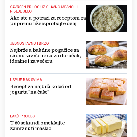
SAVRŠEN PRILOG UZ GLAVNO MESNO ILI
RIBLJE JELO
Ako ste u potrazi za receptom za
pripremu riže isprobajte ovaj
JEDNOSTAVNO I BRZO
Najbrže a baš fine pogačice sa
sirom: savršene su za doručak,
idealne i za večeru
USPIJE BAŠ SVIMA
Recept za najbrži kolač od
jogurta "na čaše"
LAKŠI PROCES
U 60 sekundi omekšajte
zamrznuti maslac