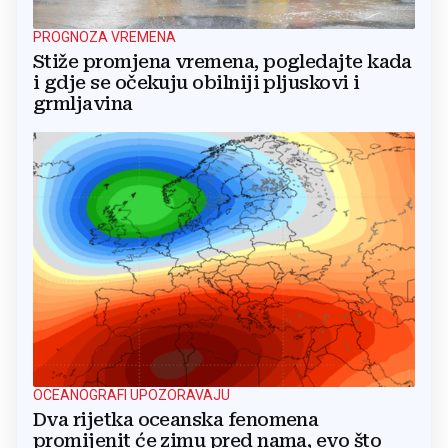
PROGNOZA VREMENA
Stiže promjena vremena, pogledajte kada
i gdje se očekuju obilniji pljuskovi i
grmljavina
OCEANOGRAFI UPOZORAVAJU
Dva rijetka oceanska fenomena
promijenit će zimu pred nama, evo što