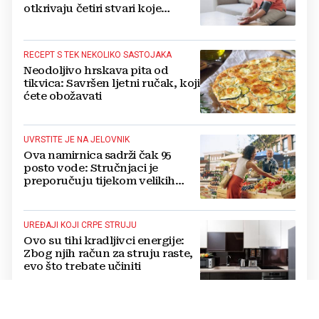
otkrivaju četiri stvari koje
obavezno trebate izbaciti iz
večernje rutine
RECEPT S TEK NEKOLIKO SASTOJAKA
Neodoljivo hrskava pita od
tikvica: Savršen ljetni ručak, koji
ćete obožavati
UVRSTITE JE NA JELOVNIK
Ova namirnica sadrži čak 95
posto vode: Stručnjaci je
preporučuju tijekom velikih
vrućina
UREĐAJI KOJI CRPE STRUJU
Ovo su tihi kradljivci energije:
Zbog njih račun za struju raste,
evo što trebate učiniti
DVOJBA TIJEKOM LJETA