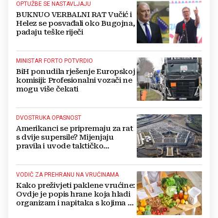
OPTUŽBE SE NASTAVLJAJU
BUKNUO VERBALNI RAT Vučić i
Helez se posvađali oko Bugojna,
padaju teške riječi
MINISTAR FORTO POTVRDIO
BiH ponudila rješenje Europskoj
komisiji: Profesionalni vozači ne
mogu više čekati
DVOSTRUKA OPASNOST
Amerikanci se pripremaju za rat
s dvije supersile? Mijenjaju
pravila i uvode taktičko
nuklearno oružje
VODIČ ZA PREHRANU NA VRUĆINAMA
Kako preživjeti paklene vrućine:
Ovdje je popis hrane koja hladi
organizam i napitaka s kojima si
činite 'medvjeđu uslugu'