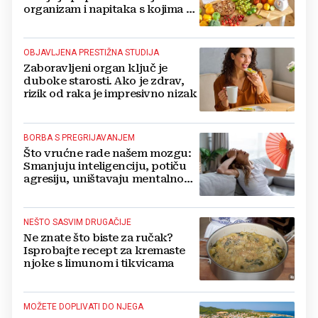
organizam i napitaka s kojima si
činite 'medvjeđu uslugu'
OBJAVLJENA PRESTIŽNA STUDIJA
Zaboravljeni organ ključ je
duboke starosti. Ako je zdrav,
rizik od raka je impresivno nizak
BORBA S PREGRIJAVANJEM
Što vrućne rade našem mozgu:
Smanjuju inteligenciju, potiču
agresiju, uništavaju mentalno
zdravlje...
NEŠTO SASVIM DRUGAČIJE
Ne znate što biste za ručak?
Isprobajte recept za kremaste
njoke s limunom i tikvicama
MOŽETE DOPLIVATI DO NJEGA