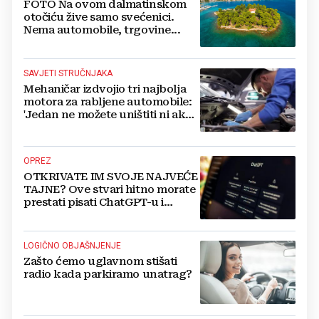
FOTO Na ovom dalmatinskom
otočiću žive samo svećenici.
Nema automobile, trgovine...
SAVJETI STRUČNJAKA
Mehaničar izdvojio tri najbolja
motora za rabljene automobile:
'Jedan ne možete uništiti ni ako
pokušate'
OPREZ
OTKRIVATE IM SVOJE NAJVEĆE
TAJNE? Ove stvari hitno morate
prestati pisati ChatGPT-u i
umjetnoj inteligenciji
LOGIČNO OBJAŠNJENJE
Zašto ćemo uglavnom stišati
radio kada parkiramo unatrag?