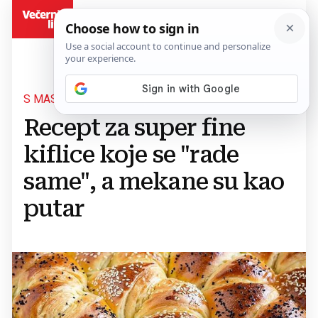
BiH
S MASLACEM I JOGURTOM
Recept za super fine
kiflice koje se "rade
same", a mekane su kao
putar