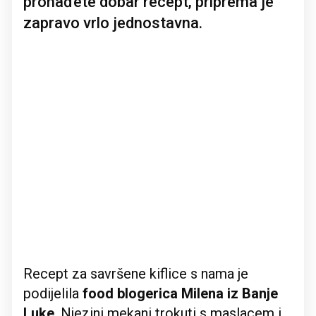
pronađete dobar recept, priprema je
zapravo vrlo jednostavna.
Recept za savršene kiflice s nama je
podijelila
food blogerica Milena iz Banje
Luke
. Njezini mekani trokuti s maslacem i