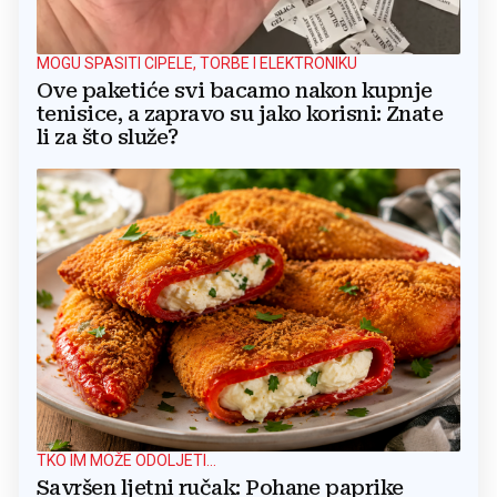
MOGU SPASITI CIPELE, TORBE I ELEKTRONIKU
Ove paketiće svi bacamo nakon kupnje
tenisice, a zapravo su jako korisni: Znate
li za što služe?
TKO IM MOŽE ODOLJETI...
Savršen ljetni ručak: Pohane paprike