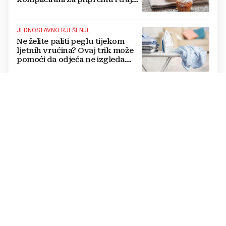
danima
JEDNOSTAVNO RJEŠENJE
Ne želite paliti peglu tijekom
ljetnih vrućina? Ovaj trik može
pomoći da odjeća ne izgleda
zgužvano
JEDNO OD OMILJENIH POVRĆA
Treba li krastavce guliti ili jesti s
korom? Donosimo detaljno
pojašnjenje što je kada bolje
GOTOVE ZA POLA SATA
Bez čekanja da se tijesto digne:
Brze rolice sa šunkom i sirom
BOL U TRBUHU
Kako prepoznati što vas boli -