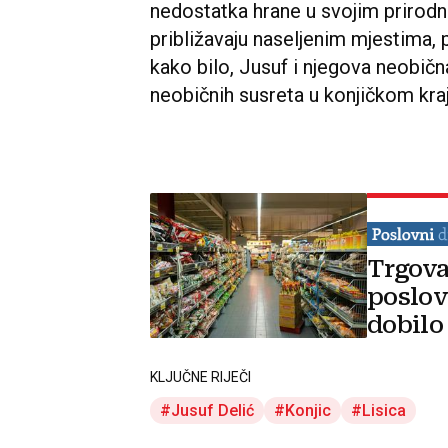
nedostatka hrane u svojim prirodn
približavaju naseljenim mjestima,
kako bilo, Jusuf i njegova neobičn
neobičnih susreta u konjičkom kraj
Trgova
poslov
dobilo
KLJUČNE RIJEČI
Jusuf Delić
Konjic
Lisica