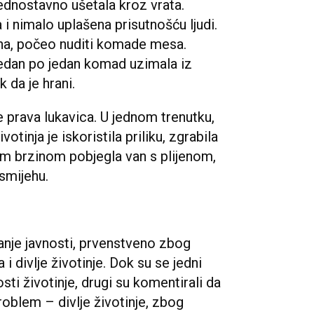
 jednostavno ušetala kroz vrata.
 i nimalo uplašena prisutnošću ljudi.
ina, počeo nuditi komade mesa.
i jedan po jedan komad uzimala iz
 da je hrani.
je prava lukavica. U jednom trenutku,
tinja je iskoristila priliku, zgrabila
m brzinom pobjegla van s plijenom,
 smijehu.
manje javnosti, prvenstveno zbog
 divlje životinje. Dok su se jedni
osti životinje, drugi su komentirali da
roblem – divlje životinje, zbog