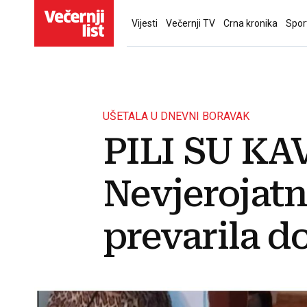
Vijesti
Večernji TV
Crna kronika
Spor
UŠETALA U DNEVNI BORAVAK
PILI SU KA
Nevjerojatn
prevarila d