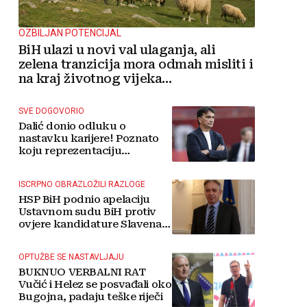
OZBILJAN POTENCIJAL
BiH ulazi u novi val ulaganja, ali
zelena tranzicija mora odmah misliti i
na kraj životnog vijeka
vjetroelektrana
SVE DOGOVORIO
Dalić donio odluku o
nastavku karijere! Poznato
koju reprezentaciju
preuzima
ISCRPNO OBRAZLOŽILI RAZLOGE
HSP BiH podnio apelaciju
Ustavnom sudu BiH protiv
ovjere kandidature Slavena
Kovačevića
OPTUŽBE SE NASTAVLJAJU
BUKNUO VERBALNI RAT
Vučić i Helez se posvađali oko
Bugojna, padaju teške riječi