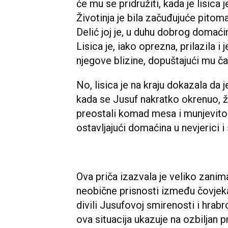
će mu se pridružiti, kada je lisica
Životinja je bila začuđujuće pitoma
Delić joj je, u duhu dobrog domać
Lisica je, iako oprezna, prilazila 
njegove blizine, dopuštajući mu čak
No, lisica je na kraju dokazala da 
kada se Jusuf nakratko okrenuo, živo
preostali komad mesa i munjevito
ostavljajući domaćina u nevjerici i
Ova priča izazvala je veliko zani
neobične prisnosti između čovjeka i
divili Jusufovoj smirenosti i hrabr
ova situacija ukazuje na ozbiljan p