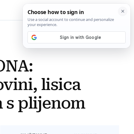
BiH
ONA:
ini, lisica
a s plijenom