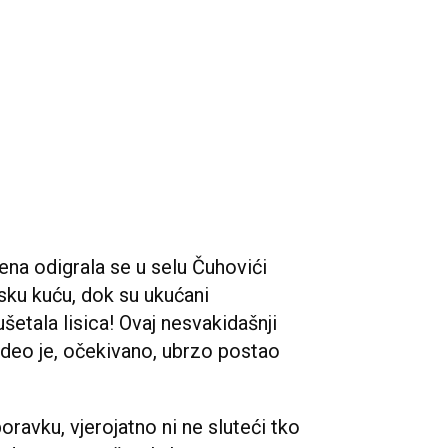
ena odigrala se u selu Čuhovići
sku kuću, dok su ukućani
etala lisica! Ovaj nesvakidašnji
video je, očekivano, ubrzo postao
ravku, vjerojatno ni ne sluteći tko