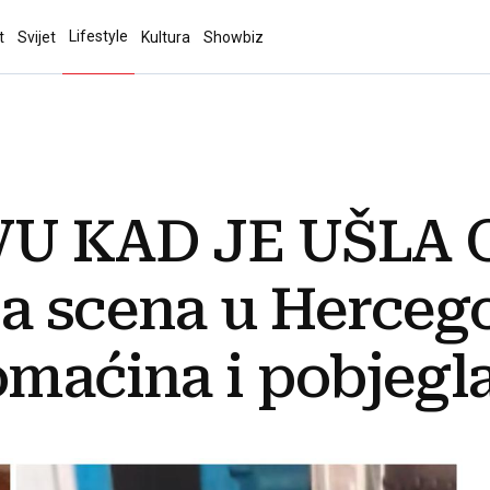
Lifestyle
t
Svijet
Kultura
Showbiz
VU KAD JE UŠLA 
a scena u Hercegov
omaćina i pobjegl