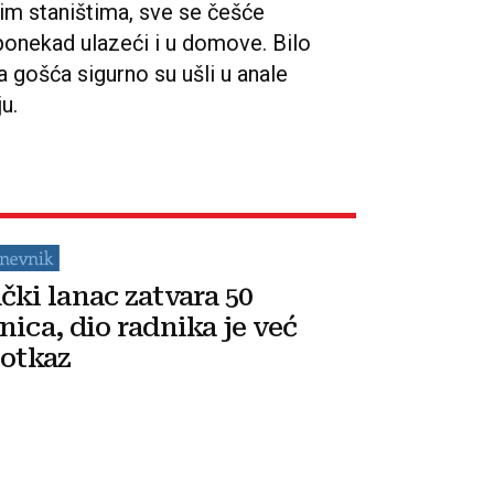
im staništima, sve se češće
 ponekad ulazeći i u domove. Bilo
a gošća sigurno su ušli u anale
u.
čki lanac zatvara 50
nica, dio radnika je već
 otkaz