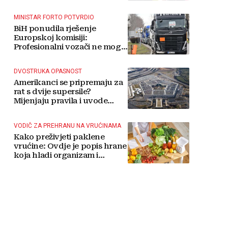
MINISTAR FORTO POTVRDIO
BiH ponudila rješenje
Europskoj komisiji:
Profesionalni vozači ne mogu
više čekati
DVOSTRUKA OPASNOST
Amerikanci se pripremaju za
rat s dvije supersile?
Mijenjaju pravila i uvode
taktičko nuklearno oružje
VODIČ ZA PREHRANU NA VRUĆINAMA
Kako preživjeti paklene
vrućine: Ovdje je popis hrane
koja hladi organizam i
napitaka s kojima si činite
'medvjeđu uslugu'