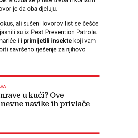
ovor je da oba djeluju.
i okus, ali sušeni lovorov list se češće
objasnili su iz Pest Prevention Patrola.
mariće ili
primijetili insekte
koji vam
iti savršeno rješenje za njihovo
AVA
mrave u kući? Ove
nevne navike ih privlače