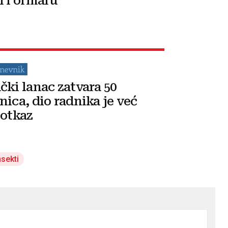
i i ormaru
čki lanac zatvara 50
nica, dio radnika je već
 otkaz
nsekti