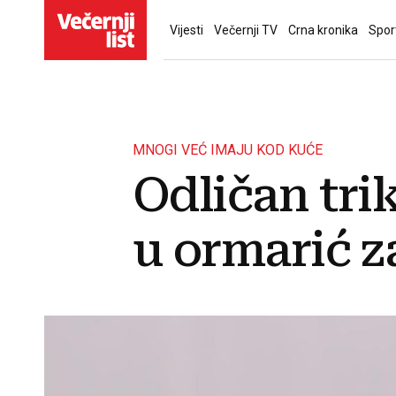
Vijesti
Večernji TV
Crna kronika
Spor
MNOGI VEĆ IMAJU KOD KUĆE
Odličan trik
u ormarić za