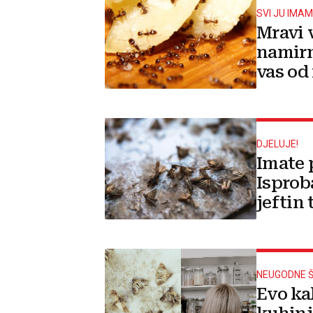
SVI JU IMA
Mravi 
namirn
vas od
DJELUJE!
Imate 
Isprob
jeftin 
NEUGODNE 
Evo kak