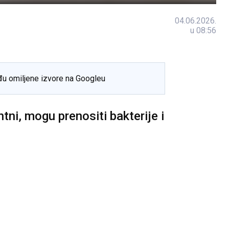
04.06.2026.
u 08:56
đu omiljene izvore na Googleu
ntni, mogu prenositi bakterije i