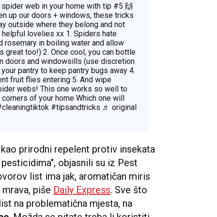
 spider web in your home with tip
#5
🙌
n up our doors + windows, these tricks
ay outside where they belong and not
 helpful lovelies xx 1. Spiders hate
d rosemary in boiling water and allow
ls great too!) 2. Once cool, you can bottle
on doors and windowsills (use discretion
n your pantry to keep pantry bugs away 4.
t fruit flies entering 5. And wipe
spider webs! This one works so well to
 corners of your home Which one will
#cleaningtiktok
#tipsandtricks
♬ original
 kao prirodni repelent protiv insekata
esticidima", objasnili su iz Pest
ovorov list ima jak, aromatičan miris
i mrava, piše
Daily Express
. Sve što
 list na problematična mjesta, na
ce
. Možda se pitate treba li koristiti