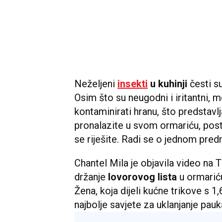
Neželjeni
insekti
u kuhinji
česti s
Osim što su neugodni i iritantni, m
kontaminirati hranu, što predstavl
pronalazite u svom ormariću, posto
se riješite. Radi se o jednom pre
Chantel Mila je objavila video na 
držanje
lovorovog lista
u ormariću
Žena, koja dijeli kućne trikove s 1,6
najbolje savjete za uklanjanje pauk