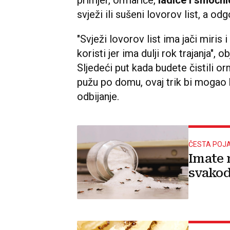
svježi ili sušeni lovorov list, a odg
"Svježi lovorov list ima jači miris 
koristi jer ima dulji rok trajanja", 
Sljedeći put kada budete čistili or
pužu po domu, ovaj trik bi mogao b
odbijanje.
ČESTA POJ
Imate 
svakod