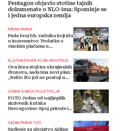
Pentagon objavio stotine tajnih
dokumenate o NLO-ima: Spominje se
i jedna europska zemlja
RADNA SNAGA
Pada broj bh. radnika koji idu
u inozemstvo: 'Podatke o
visokim plaćama u
Njemačkoj treba gledati s
rezervom'
KLJUČNA FIGURA VOJNE INDUSTRIJE
Ova žena stoji iza ukrajinskih
dronova, sada ima novi plan:
„Nešto što još ne postoji u
svijetu“
OČARA SVAKOG POSJETITELJA
FOTO Jedan od najljepših
skrivenih kutaka
Hercegovine: Spoj prirode i
tradicije čini Koćušu
jedinstvenom destinacijom
VAŽAN PRAVNI TEST
Suđenje za ubojstvo Aldine