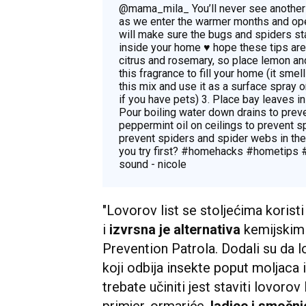
@mama_mila_
You’ll never see another
as we enter the warmer months and ope
will make sure the bugs and spiders st
inside your home ♥️ hope these tips are
citrus and rosemary, so place lemon an
this fragrance to fill your home (it smel
this mix and use it as a surface spray 
if you have pets) 3. Place bay leaves i
Pour boiling water down drains to preven
peppermint oil on ceilings to prevent 
prevent spiders and spider webs in the
you try first?
#homehacks
#hometips
sound - nicole
"Lovorov list se stoljećima koristi
i
izvrsna je alternativa
kemijskim p
Prevention Patrola. Dodali su da l
koji odbija insekte poput moljaca 
trebate učiniti jest staviti lovorov
primjer, ormariće,
ladice i smočni