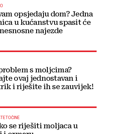
MO
vam opsjedaju dom? Jedna
ica u kućanstvu spasit će
 nesnosne najezde
problem s moljcima?
ajte ovaj jednostavan i
trik i riješite ih se zauvijek!
ŠTETOČINE
o se riješiti moljaca u