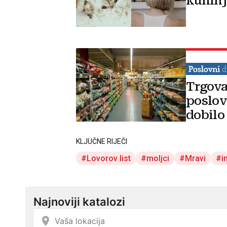
kuhinj
Trgova
poslov
dobilo
KLJUČNE RIJEČI
Lovorov list
moljci
Mravi
i