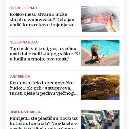
DOBRO JE ZNATI
Koliko meso stvarno može
stajati u zamrzivaču? Detaljan
vodič kroz rokove trajanja za
sve vrste mesa
NIJE BITNA BOJA
Toplinski val je stigao, a većina
nas i dalje radi istu pogrešku: ‘Ni
u ludilu nemojte ovo nositi‘
VJETRENICA
Reuters otkrio hercegovačko
čudo: Dok prži 40 stupnjeva,
turisti bježe u pećinu vječnog
hlada
OPASNA SITUACIJA
Primijetili ste plastičnu bocu uz
kotač automobila? Ne izlazite iz
vozila bez ključa, evo o čemu se