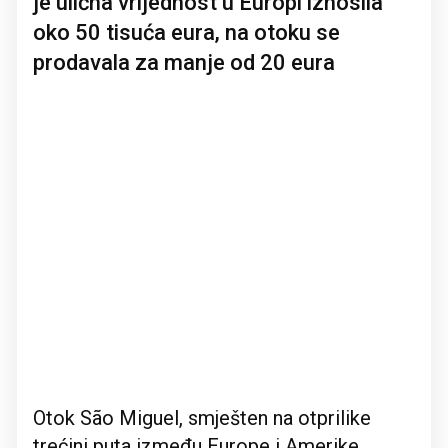
je ulična vrijednost u Europi iznosila
oko 50 tisuća eura, na otoku se
prodavala za manje od 20 eura
Otok São Miguel, smješten na otprilike
trećini puta između Europe i Amerike,