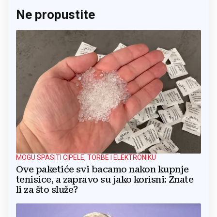
Ne propustite
MOGU SPASITI CIPELE, TORBE I ELEKTRONIKU
Ove paketiće svi bacamo nakon kupnje
tenisice, a zapravo su jako korisni: Znate
li za što služe?