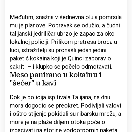
Međutim, snažna višednevna oluja pomrsila
mu je planove. Popravak se odužio, a čudni
talijanski jedriličar ubrzo je zapao za oko
lokalnoj policiji. Prilikom pretresa broda u
luci, istražitelji su pronašli jedan jedini
paketić kokaina koji je Quinci zaboravio
sakriti – i klupko se počelo odmotavati.
Meso panirano u kokainu i
"šećer" u kavi
Dok je policija ispitivala Talijana, na dnu
mora dogodio se preokret. Podivljali valovi
i oštro stijenje pokidali su ribarsku mrežu, a
more je na plaže diljem otoka počelo
izbacivati na stotine vodootpornih paketa