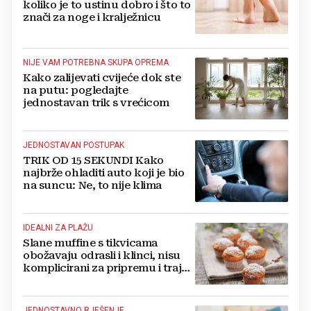
koliko je to ustinu dobro i što to
znači za noge i kralježnicu
NIJE VAM POTREBNA SKUPA OPREMA
Kako zalijevati cvijeće dok ste
na putu: pogledajte
jednostavan trik s vrećicom
JEDNOSTAVAN POSTUPAK
TRIK OD 15 SEKUNDI Kako
najbrže ohladiti auto koji je bio
na suncu: Ne, to nije klima
IDEALNI ZA PLAŽU
Slane muffine s tikvicama
obožavaju odrasli i klinci, nisu
komplicirani za pripremu i traju
danima
JEDNOSTAVNO RJEŠENJE