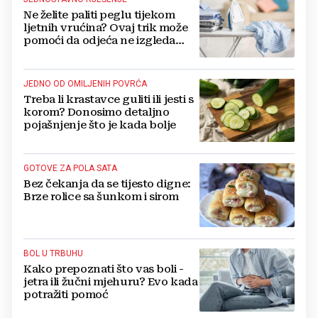
Ne želite paliti peglu tijekom
ljetnih vrućina? Ovaj trik može
pomoći da odjeća ne izgleda
zgužvano
JEDNO OD OMILJENIH POVRĆA
Treba li krastavce guliti ili jesti s
korom? Donosimo detaljno
pojašnjenje što je kada bolje
GOTOVE ZA POLA SATA
Bez čekanja da se tijesto digne:
Brze rolice sa šunkom i sirom
BOL U TRBUHU
Kako prepoznati što vas boli -
jetra ili žučni mjehuru? Evo kada
potražiti pomoć