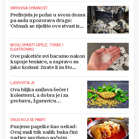
SKRIVENA OPASNOST
Preživjela je požar u svom domu
pa sada upozorava druge:
'Odmah se riješite ove stvari iz
svoje kuće'
MOGU SPASITI CIPELE, TORBE I
ELEKTRONIKU
Ove paketiće svi bacamo nakon
kupnje tenisice, a zapravo su
jako korisni: Znate li za što
služe?
LJEKOVITA JE
Ova biljka snižava šećer i
kolesterol, a dobra je i za
probavu, žgaravicu...
OKUS KOJI SE PAMTI
Punjene paprike kao nekad:
Ovaj mali trik naših baka čini
nadjev savršeno sočnim