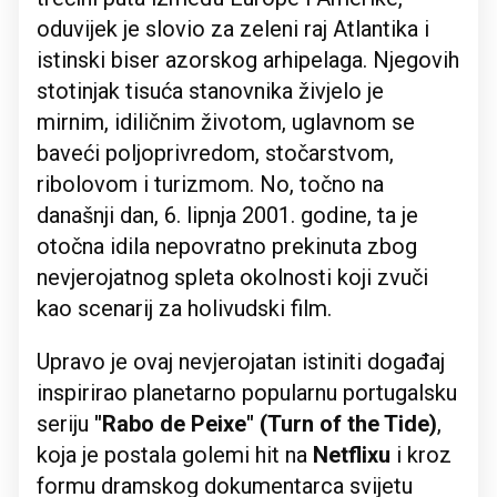
oduvijek je slovio za zeleni raj Atlantika i
istinski biser azorskog arhipelaga. Njegovih
stotinjak tisuća stanovnika živjelo je
mirnim, idiličnim životom, uglavnom se
baveći poljoprivredom, stočarstvom,
ribolovom i turizmom. No, točno na
današnji dan, 6. lipnja 2001. godine, ta je
otočna idila nepovratno prekinuta zbog
nevjerojatnog spleta okolnosti koji zvuči
kao scenarij za holivudski film.
Upravo je ovaj nevjerojatan istiniti događaj
inspirirao planetarno popularnu portugalsku
seriju
"Rabo de Peixe" (Turn of the Tide)
,
koja je postala golemi hit na
Netflixu
i kroz
formu dramskog dokumentarca svijetu