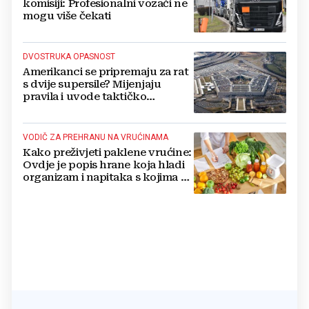
komisiji: Profesionalni vozači ne
mogu više čekati
DVOSTRUKA OPASNOST
Amerikanci se pripremaju za rat
s dvije supersile? Mijenjaju
pravila i uvode taktičko
nuklearno oružje
VODIČ ZA PREHRANU NA VRUĆINAMA
Kako preživjeti paklene vrućine:
Ovdje je popis hrane koja hladi
organizam i napitaka s kojima si
činite 'medvjeđu uslugu'