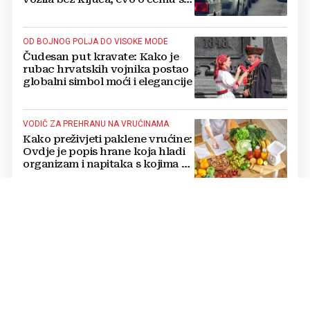
radi
OD BOJNOG POLJA DO VISOKE MODE
Čudesan put kravate: Kako je
rubac hrvatskih vojnika postao
globalni simbol moći i elegancije
VODIČ ZA PREHRANU NA VRUĆINAMA
Kako preživjeti paklene vrućine:
Ovdje je popis hrane koja hladi
organizam i napitaka s kojima si
činite 'medvjeđu uslugu'
OBJAVLJENA PRESTIŽNA STUDIJA
Zaboravljeni organ ključ je
duboke starosti. Ako je zdrav,
rizik od raka je impresivno nizak
BORBA S PREGRIJAVANJEM
Što vrućne rade našem mozgu: