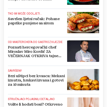
TKO IM MOŽE ODOLJETI...
Savršen ljetni ručak: Pohane
paprike punjene sa sirom
OD MASTERCHEFA DO GASTROZVIJEZDE
Poznati hercegovački chef
Miroslav Miro Kordić ZA
VEČERNJAK OTKRIVA tajne
kulinarstva, nepoznate detalje iz
djetinjstva, životne ciljeve...
SAVRŠENI!
Brzi uštipci bez kvasca: Mekani
iznutra, hrskavi izvana i gotovi
za 10 minuta
STRUČNJACI POJASNILI DETALJNO
Volite li hodati bosi? Otkrveno