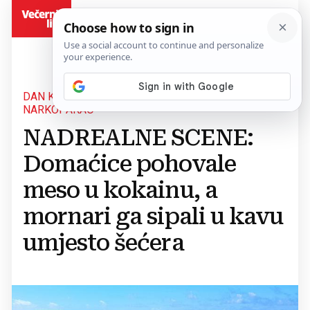
BiH
DAN KADA JE ATLANTSKI RAJ POSTAO
NARKOPAKAO
NADREALNE SCENE:
Domaćice pohovale
meso u kokainu, a
mornari ga sipali u kavu
umjesto šećera