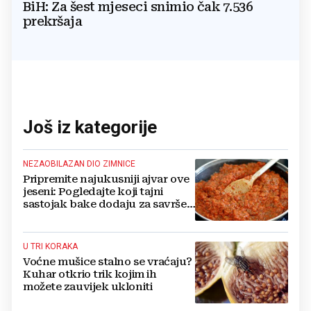
BiH: Za šest mjeseci snimio čak 7.536
prekršaja
Još iz kategorije
NEZAOBILAZAN DIO ZIMNICE
Pripremite najukusniji ajvar ove
jeseni: Pogledajte koji tajni
sastojak bake dodaju za savršen
okus
U TRI KORAKA
Voćne mušice stalno se vraćaju?
Kuhar otkrio trik kojim ih
možete zauvijek ukloniti