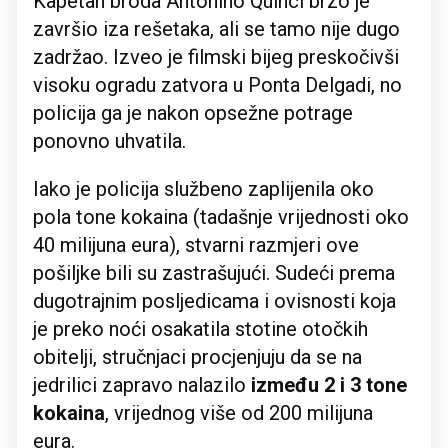
Kapetan broda Antonino Quinci brzo je
završio iza rešetaka, ali se tamo nije dugo
zadržao. Izveo je filmski bijeg preskočivši
visoku ogradu zatvora u Ponta Delgadi, no
policija ga je nakon opsežne potrage
ponovno uhvatila.
Iako je policija službeno zaplijenila oko
pola tone kokaina (tadašnje vrijednosti oko
40 milijuna eura), stvarni razmjeri ove
pošiljke bili su zastrašujući. Sudeći prema
dugotrajnim posljedicama i ovisnosti koja
je preko noći osakatila stotine otočkih
obitelji, stručnjaci procjenjuju da se na
jedrilici zapravo nalazilo
između 2 i 3 tone
kokaina
, vrijednog više od 200 milijuna
eura.