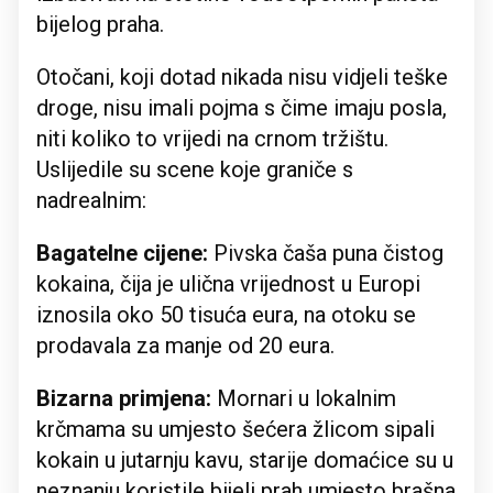
bijelog praha.
Otočani, koji dotad nikada nisu vidjeli teške
droge, nisu imali pojma s čime imaju posla,
niti koliko to vrijedi na crnom tržištu.
Uslijedile su scene koje graniče s
nadrealnim:
Bagatelne cijene:
Pivska čaša puna čistog
kokaina, čija je ulična vrijednost u Europi
iznosila oko 50 tisuća eura, na otoku se
prodavala za manje od 20 eura.
Bizarna primjena:
Mornari u lokalnim
krčmama su umjesto šećera žlicom sipali
kokain u jutarnju kavu, starije domaćice su u
neznanju koristile bijeli prah umjesto brašna