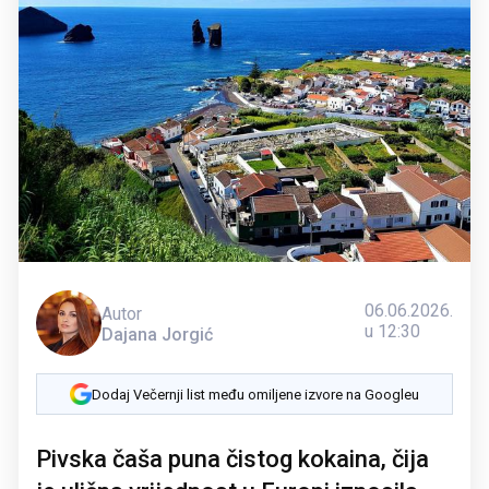
06.06.2026.
Autor
u 12:30
Dajana Jorgić
Dodaj Večernji list među omiljene izvore na Googleu
Pivska čaša puna čistog kokaina, čija