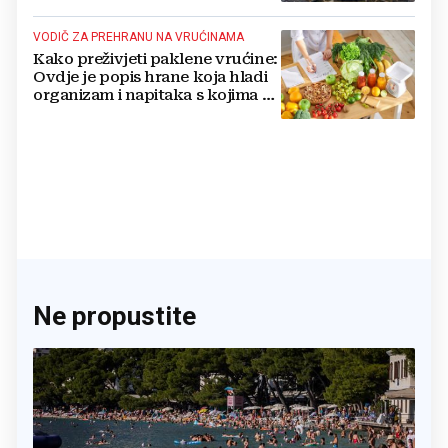
VODIČ ZA PREHRANU NA VRUĆINAMA
Kako preživjeti paklene vrućine:
Ovdje je popis hrane koja hladi
organizam i napitaka s kojima si
činite 'medvjeđu uslugu'
Ne propustite