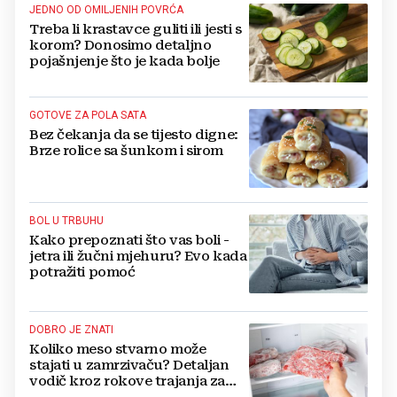
JEDNO OD OMILJENIH POVRĆA
Treba li krastavce guliti ili jesti s
korom? Donosimo detaljno
pojašnjenje što je kada bolje
GOTOVE ZA POLA SATA
Bez čekanja da se tijesto digne:
Brze rolice sa šunkom i sirom
BOL U TRBUHU
Kako prepoznati što vas boli -
jetra ili žučni mjehuru? Evo kada
potražiti pomoć
DOBRO JE ZNATI
Koliko meso stvarno može
stajati u zamrzivaču? Detaljan
vodič kroz rokove trajanja za