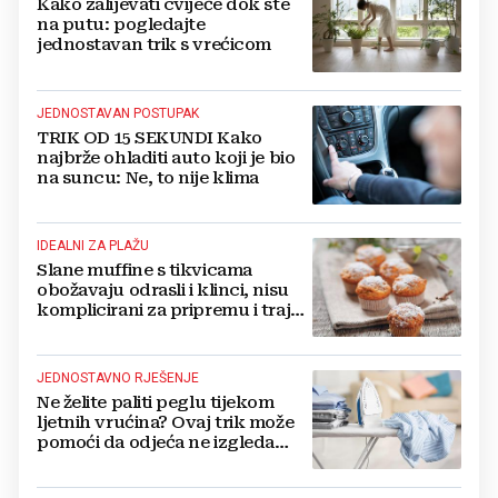
Kako zalijevati cvijeće dok ste
na putu: pogledajte
jednostavan trik s vrećicom
JEDNOSTAVAN POSTUPAK
TRIK OD 15 SEKUNDI Kako
najbrže ohladiti auto koji je bio
na suncu: Ne, to nije klima
IDEALNI ZA PLAŽU
Slane muffine s tikvicama
obožavaju odrasli i klinci, nisu
komplicirani za pripremu i traju
danima
JEDNOSTAVNO RJEŠENJE
Ne želite paliti peglu tijekom
ljetnih vrućina? Ovaj trik može
pomoći da odjeća ne izgleda
zgužvano