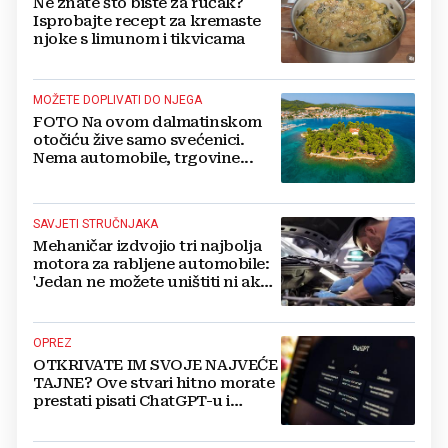
Ne znate što biste za ručak?
Isprobajte recept za kremaste
njoke s limunom i tikvicama
MOŽETE DOPLIVATI DO NJEGA
FOTO Na ovom dalmatinskom
otočiću žive samo svećenici.
Nema automobile, trgovine...
SAVJETI STRUČNJAKA
Mehaničar izdvojio tri najbolja
motora za rabljene automobile:
'Jedan ne možete uništiti ni ako
pokušate'
OPREZ
OTKRIVATE IM SVOJE NAJVEĆE
TAJNE? Ove stvari hitno morate
prestati pisati ChatGPT-u i
umjetnoj inteligenciji