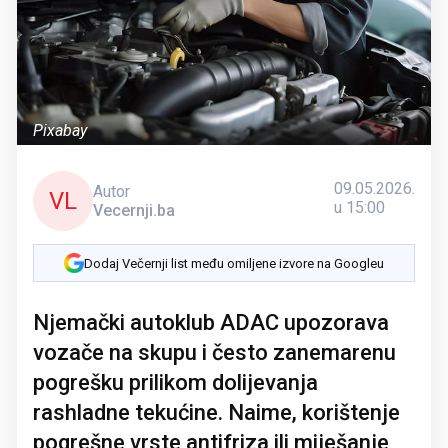
Pixabay
09.05.2026.
Autor
VL
u 15:00
Vecernji.ba
Dodaj Večernji list među omiljene izvore na Googleu
Njemački autoklub ADAC upozorava
vozače na skupu i često zanemarenu
pogrešku prilikom dolijevanja
rashladne tekućine. Naime, korištenje
pogrešne vrste antifriza ili miješanje