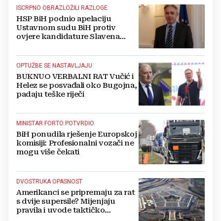
ISCRPNO OBRAZLOŽILI RAZLOGE
HSP BiH podnio apelaciju
Ustavnom sudu BiH protiv
ovjere kandidature Slavena
Kovačevića
OPTUŽBE SE NASTAVLJAJU
BUKNUO VERBALNI RAT Vučić i
Helez se posvađali oko Bugojna,
padaju teške riječi
MINISTAR FORTO POTVRDIO
BiH ponudila rješenje Europskoj
komisiji: Profesionalni vozači ne
mogu više čekati
DVOSTRUKA OPASNOST
Amerikanci se pripremaju za rat
s dvije supersile? Mijenjaju
pravila i uvode taktičko
nuklearno oružje