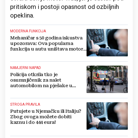
pritiskom i postoji opasnost od ozbiljnih
opeklina.
MODERNA FUNKCIJA
Mehaničar s 50 godina iskustva
upozorava: Ova popularna
funkcija u autu uništava motor,
isključite je odmah
NAMJERNI NAPAD
Policija otkrila tko je
osumnjičenik za nalet
automobilom na pješake u
Leipzigu
STROGA PRAVILA
Putujete u Njemačku ili Italiju?
Zbog ovoga možete dobiti
kaznu i do 444 eura!