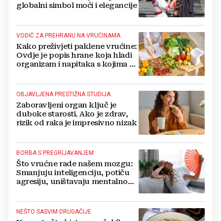
globalni simbol moći i elegancije
VODIČ ZA PREHRANU NA VRUĆINAMA
Kako preživjeti paklene vrućine:
Ovdje je popis hrane koja hladi
organizam i napitaka s kojima si
činite 'medvjeđu uslugu'
OBJAVLJENA PRESTIŽNA STUDIJA
Zaboravljeni organ ključ je
duboke starosti. Ako je zdrav,
rizik od raka je impresivno nizak
BORBA S PREGRIJAVANJEM
Što vrućne rade našem mozgu:
Smanjuju inteligenciju, potiču
agresiju, uništavaju mentalno
zdravlje...
NEŠTO SASVIM DRUGAČIJE