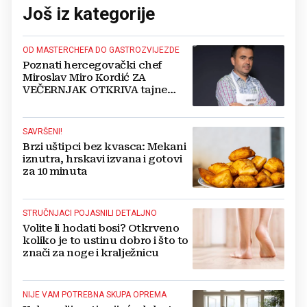
Još iz kategorije
OD MASTERCHEFA DO GASTROZVIJEZDE
Poznati hercegovački chef
Miroslav Miro Kordić ZA
VEČERNJAK OTKRIVA tajne
kulinarstva, nepoznate detalje iz
djetinjstva, životne ciljeve...
SAVRŠENI!
Brzi uštipci bez kvasca: Mekani
iznutra, hrskavi izvana i gotovi
za 10 minuta
STRUČNJACI POJASNILI DETALJNO
Volite li hodati bosi? Otkrveno
koliko je to ustinu dobro i što to
znači za noge i kralježnicu
NIJE VAM POTREBNA SKUPA OPREMA