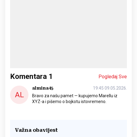
Komentara
1
Pogledaj Sve
almina45
19:45 09.05.2026.
AL
Bravo za našu pamet — kupujemo Marellu iz
XYZ-a i pišemo o bojkotu istovremeno.
Važna obavijest