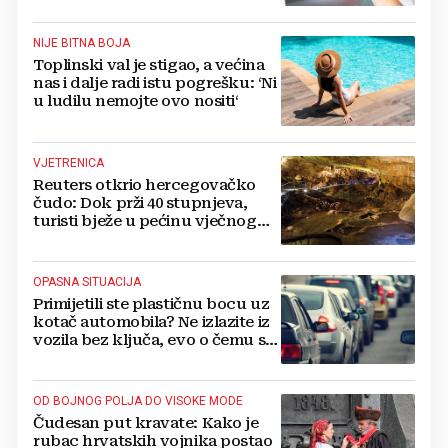
sve vrste mesa
NIJE BITNA BOJA
Toplinski val je stigao, a većina
nas i dalje radi istu pogrešku: ‘Ni
u ludilu nemojte ovo nositi‘
VJETRENICA
Reuters otkrio hercegovačko
čudo: Dok prži 40 stupnjeva,
turisti bježe u pećinu vječnog
hlada
OPASNA SITUACIJA
Primijetili ste plastičnu bocu uz
kotač automobila? Ne izlazite iz
vozila bez ključa, evo o čemu se
radi
OD BOJNOG POLJA DO VISOKE MODE
Čudesan put kravate: Kako je
rubac hrvatskih vojnika postao