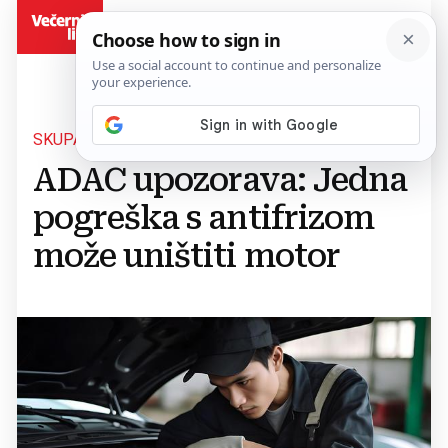
BiH
SKUPA I ČESTO ZANEMARENA
ADAC upozorava: Jedna
pogreška s antifrizom
može uništiti motor