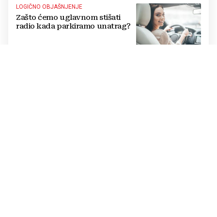
LOGIČNO OBJAŠNJENJE
Zašto ćemo uglavnom stišati
radio kada parkiramo unatrag?
PROVJERITE TAVANE
Nekad ga je imala gotovo svaka
kuća u Jugoslaviji, a danas
postiže cijenu od nekoliko
stotina eura
UGLEDNI KARDIOLOG
Poznati liječnik otkrio pravog
'tihog ubojicu': Nije bolest, a
mnogi ga ignoriraju dok ne
bude prekasno
NAJNEOBIČNIJI ULAZ U SAKRALNI OBJEKT
U crkvu staru 11 stoljeća u
Hrvatskoj može se ući samo kroz
kafić