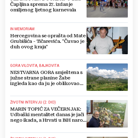
Čapljina sprema 27. izdanje
omiljenog ljetnog karnevala
IN MEMORIAM
Hercegovina se oprašta od Mate
Grubišića - Tičarevića. "Čuvao je
duh ovog kraja"
GORA VILOVITA, BAJKOVITA
NESTVARNA GORA smještena s
južne strane planine Žabe
izgleda kao da ju je oblikovao
sam Bog
ŽIVOTNI INTERVJU (2. DIO)
MARIN TOPIĆ ZA VEČERNJAK:
Udbaški mentalitet danas je jači
nego ikada, a Hrvati u BiH narod
su u nestajanju!