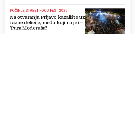
POČINJE STREET FOOD FEST 2026.
Na otvaranju Prljavo kazalište uz
razne delicije, među kojima je i –
'Pura Moderuša'!
IN MEMORIAM
Odlazak još jednoga
legendarnog hercegovačkog
gangaša: preminuo Jozo
“Joguna” Stojić
POVELJA O SURADNJI
Kada se spoje Sava i Dunav,
Orašje i Vukovar, film postaje
mnogo više od umjetnosti
„100 % LIVANJSKO“
(FOTO) Petra Perković nakon
pobjede u Livnu: "Meni je