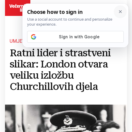
BiH
UMJETNOST I POLITIKA
Ratni lider i strastveni
slikar: London otvara
veliku izložbu
Churchillovih djela