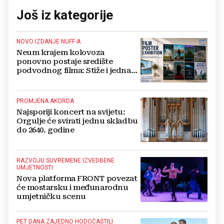
Još iz kategorije
NOVO IZDANJE NUFF-A
Neum krajem kolovoza
ponovno postaje središte
podvodnog filma: Stiže i jedna
velika novost
PROMJENA AKORDA
Najsporiji koncert na svijetu:
Orgulje će svirati jednu skladbu
do 2640. godine
RAZVOJU SUVREMENE IZVEDBENE
UMJETNOSTI
Nova platforma FRONT povezat
će mostarsku i međunarodnu
umjetničku scenu
PET DANA ZAJEDNO HODOČASTILI