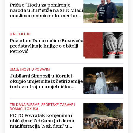
Priča o "Hodu za pomirenje
naroda u BiH" stiže na SFF: Mladi
musliman snimio dokumentarac
o Josipu Jeliniću
U NEDJELJU
Povodom Dana općine Busovača
predstavljanje knjige o obitelji
Petrović
UMJETNOST U POSAVINI
Jubilarni Simpozij u Kornici
okupio umjetnike iz četiri zemlje
i ostavio trajnu umjetničku
baštinu
TRI DANA PJESME, SPORTSKE ZABAVE I
DOMAĆIH OKUSA
FOTO Povratak korijenima i
običajima: Održana jubilarna
manifestacija "Naši dani" u
livanjskom kraju