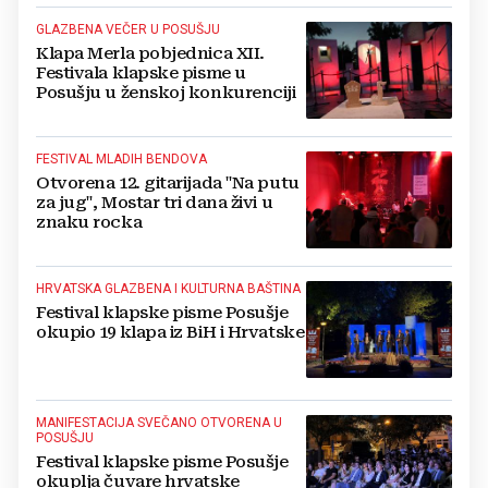
GLAZBENA VEČER U POSUŠJU
Klapa Merla pobjednica XII.
Festivala klapske pisme u
Posušju u ženskoj konkurenciji
FESTIVAL MLADIH BENDOVA
Otvorena 12. gitarijada "Na putu
za jug", Mostar tri dana živi u
znaku rocka
HRVATSKA GLAZBENA I KULTURNA BAŠTINA
Festival klapske pisme Posušje
okupio 19 klapa iz BiH i Hrvatske
MANIFESTACIJA SVEČANO OTVORENA U
POSUŠJU
Festival klapske pisme Posušje
okuplja čuvare hrvatske