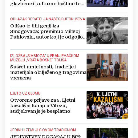
glazbene i kulturne baštine te
povezuje hrvatski narod
ODLAZAK REDATELJA NAŠEG DJETINJSTVA
Otišao je tihi genij iza
Smogovaca: preminuo Milivoj
Puhlovski, autor koji je odgojio
generacije
IZLOŽBA „SIMBIOZA“ U FRANJEVAČKOM
MUZEJU „VRATA BOSNE“ TOLISA
Susret umjetnosti, tradicije i
materijala obilježenog tragovima
vremena
LJETO UZ GLUMU
Otvorene prijave za 5. Ljetni
kazališni kamp u Vitezu,
sudjelovanje je besplatno
JEDINI U ZEMLJI S OVOM TRADICIJOM
JEDINSTVEN DOGAĐAJ U BiH: