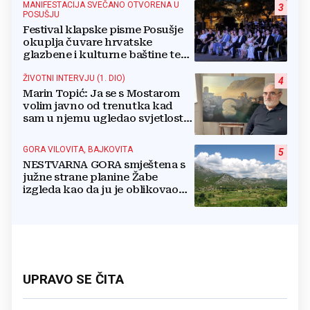
MANIFESTACIJA SVEČANO OTVORENA U
3
POSUŠJU
Festival klapske pisme Posušje
okuplja čuvare hrvatske
glazbene i kulturne baštine te
povezuje hrvatski narod
ŽIVOTNI INTERVJU (1. DIO)
4
Marin Topić: Ja se s Mostarom
volim javno od trenutka kad
sam u njemu ugledao svjetlost
dana, a tu svjetlost 50 godina
lovim na platnu
GORA VILOVITA, BAJKOVITA
5
NESTVARNA GORA smještena s
južne strane planine Žabe
izgleda kao da ju je oblikovao
sam Bog
UPRAVO SE ČITA