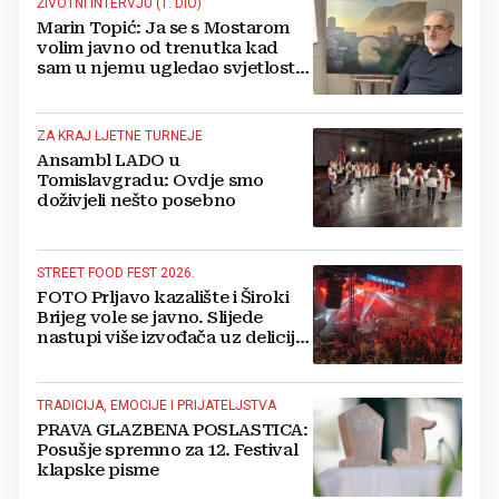
ŽIVOTNI INTERVJU (1. DIO)
Marin Topić: Ja se s Mostarom
volim javno od trenutka kad
sam u njemu ugledao svjetlost
dana, a tu svjetlost 50 godina
lovim na platnu
ZA KRAJ LJETNE TURNEJE
Ansambl LADO u
Tomislavgradu: Ovdje smo
doživjeli nešto posebno
STREET FOOD FEST 2026.
FOTO Prljavo kazalište i Široki
Brijeg vole se javno. Slijede
nastupi više izvođača uz delicije
14 izlagača
TRADICIJA, EMOCIJE I PRIJATELJSTVA
PRAVA GLAZBENA POSLASTICA:
Posušje spremno za 12. Festival
klapske pisme