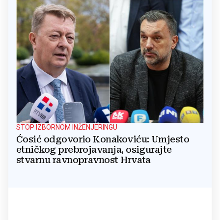
STOP IZBORNOM INŽENJERINGU
Ćosić odgovorio Konakoviću: Umjesto
etničkog prebrojavanja, osigurajte
stvarnu ravnopravnost Hrvata