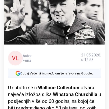
21.05.2026.
Autor
VL
u 12:53
Fena
Dodaj Večernji list među omiljene izvore na Googleu
U subotu se u
Wallace Collection
otvara
najveća izložba slika
Winstona Churchilla
u
posljednjih više od 60 godina, na kojoj će
biti predstavljeno oko 50 platana, od kojih