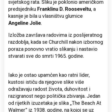
svjetskog rata. Sliku je poklonio američkom
predsjedniku
Franklinu D. Rooseveltu
, a
kasnije je bila u vlasništvu glumice
Angeline Jolie
.
Izložba završava radovima iz poslijeratnog
razdoblja, kada se Churchill nakon izbornog
poraza ponovno vratio slikanju i nastavio
stvarati sve do smrti 1965. godine.
Iako je ostao upamćen kao ratni lider,
kustosi ističu da njegove slike više
odražavaju radost života, duhovitost i
razigranost nego politička zbivanja. Jedan
od rijetkih izuzetaka je slika „The Beach At
Walmer” iz 1938. godine, na kojoj se uz