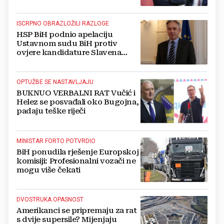
ISCRPNO OBRAZLOŽILI RAZLOGE
HSP BiH podnio apelaciju
Ustavnom sudu BiH protiv
ovjere kandidature Slavena
Kovačevića
OPTUŽBE SE NASTAVLJAJU
BUKNUO VERBALNI RAT Vučić i
Helez se posvađali oko Bugojna,
padaju teške riječi
MINISTAR FORTO POTVRDIO
BiH ponudila rješenje Europskoj
komisiji: Profesionalni vozači ne
mogu više čekati
DVOSTRUKA OPASNOST
Amerikanci se pripremaju za rat
s dvije supersile? Mijenjaju