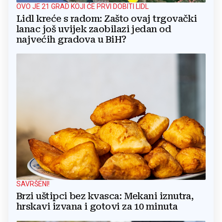
OVO JE 21 GRAD KOJI ĆE PRVI DOBITI LIDL
Lidl kreće s radom: Zašto ovaj trgovački
lanac još uvijek zaobilazi jedan od
najvećih gradova u BiH?
SAVRŠENI!
Brzi uštipci bez kvasca: Mekani iznutra,
hrskavi izvana i gotovi za 10 minuta