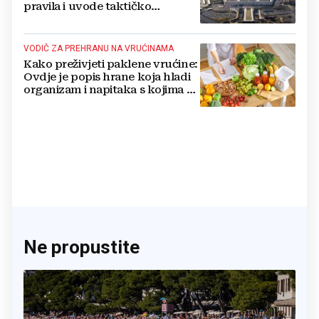
pravila i uvode taktičko
nuklearno oružje
VODIČ ZA PREHRANU NA VRUĆINAMA
Kako preživjeti paklene vrućine:
Ovdje je popis hrane koja hladi
organizam i napitaka s kojima si
činite 'medvjeđu uslugu'
Ne propustite