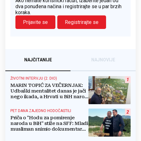
Ako nemate korisnički račun, izaberite jedan od
dva ponuđena načina i registrirajte se u par brzih
koraka.
Prijavite se
Registrirajte se
NAJČITANIJE
NAJNOVIJE
ŽIVOTNI INTERVJU (2. DIO)
1
MARIN TOPIĆ ZA VEČERNJAK:
Udbaški mentalitet danas je jači
nego ikada, a Hrvati u BiH narod
su u nestajanju!
PET DANA ZAJEDNO HODOČASTILI
2
Priča o "Hodu za pomirenje
naroda u BiH" stiže na SFF: Mladi
musliman snimio dokumentarac
o Josipu Jeliniću