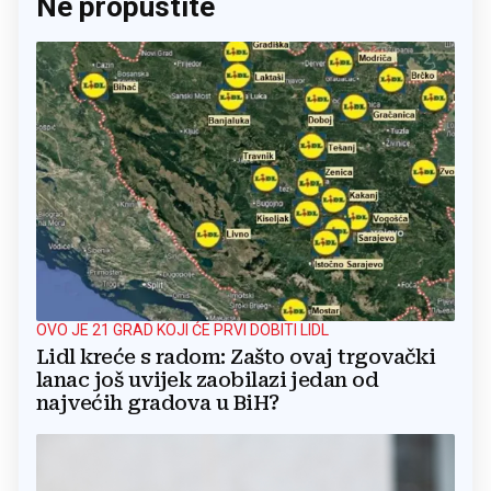
Ne propustite
OVO JE 21 GRAD KOJI ĆE PRVI DOBITI LIDL
Lidl kreće s radom: Zašto ovaj trgovački
lanac još uvijek zaobilazi jedan od
najvećih gradova u BiH?