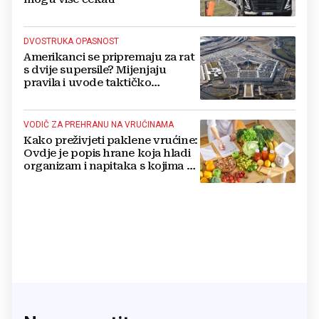
DVOSTRUKA OPASNOST
Amerikanci se pripremaju za rat
s dvije supersile? Mijenjaju
pravila i uvode taktičko
nuklearno oružje
VODIČ ZA PREHRANU NA VRUĆINAMA
Kako preživjeti paklene vrućine:
Ovdje je popis hrane koja hladi
organizam i napitaka s kojima si
činite 'medvjeđu uslugu'