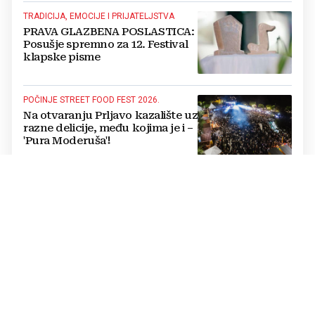
TRADICIJA, EMOCIJE I PRIJATELJSTVA
PRAVA GLAZBENA POSLASTICA:
Posušje spremno za 12. Festival
klapske pisme
POČINJE STREET FOOD FEST 2026.
Na otvaranju Prljavo kazalište uz
razne delicije, među kojima je i –
'Pura Moderuša'!
IN MEMORIAM
Odlazak još jednoga
legendarnog hercegovačkog
gangaša: preminuo Jozo
“Joguna” Stojić
POVELJA O SURADNJI
Kada se spoje Sava i Dunav,
Orašje i Vukovar, film postaje
mnogo više od umjetnosti