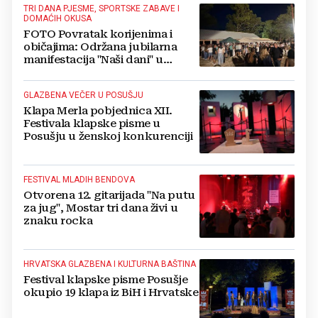
TRI DANA PJESME, SPORTSKE ZABAVE I
DOMAĆIH OKUSA
FOTO Povratak korijenima i
običajima: Održana jubilarna
manifestacija "Naši dani" u
livanjskom kraju
GLAZBENA VEČER U POSUŠJU
Klapa Merla pobjednica XII.
Festivala klapske pisme u
Posušju u ženskoj konkurenciji
FESTIVAL MLADIH BENDOVA
Otvorena 12. gitarijada "Na putu
za jug", Mostar tri dana živi u
znaku rocka
HRVATSKA GLAZBENA I KULTURNA BAŠTINA
Festival klapske pisme Posušje
okupio 19 klapa iz BiH i Hrvatske