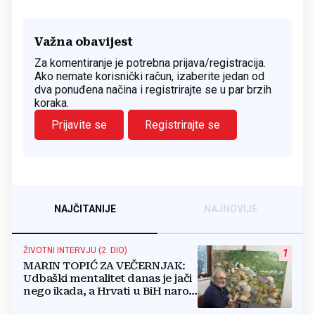
Važna obavijest
Za komentiranje je potrebna prijava/registracija.
Ako nemate korisnički račun, izaberite jedan od
dva ponuđena načina i registrirajte se u par brzih
koraka.
Prijavite se
Registrirajte se
NAJČITANIJE
NAJNOVIJE
ŽIVOTNI INTERVJU (2. DIO)
1
MARIN TOPIĆ ZA VEČERNJAK:
Udbaški mentalitet danas je jači
nego ikada, a Hrvati u BiH narod
su u nestajanju!