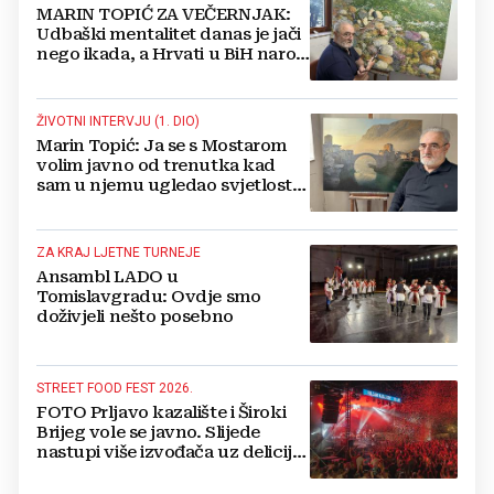
MARIN TOPIĆ ZA VEČERNJAK:
Udbaški mentalitet danas je jači
nego ikada, a Hrvati u BiH narod
su u nestajanju!
ŽIVOTNI INTERVJU (1. DIO)
Marin Topić: Ja se s Mostarom
volim javno od trenutka kad
sam u njemu ugledao svjetlost
dana, a tu svjetlost 50 godina
lovim na platnu
ZA KRAJ LJETNE TURNEJE
Ansambl LADO u
Tomislavgradu: Ovdje smo
doživjeli nešto posebno
STREET FOOD FEST 2026.
FOTO Prljavo kazalište i Široki
Brijeg vole se javno. Slijede
nastupi više izvođača uz delicije
14 izlagača