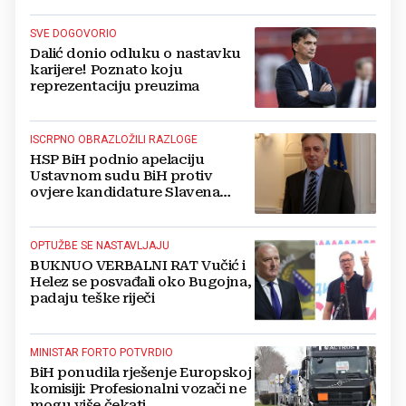
SVE DOGOVORIO
Dalić donio odluku o nastavku
karijere! Poznato koju
reprezentaciju preuzima
ISCRPNO OBRAZLOŽILI RAZLOGE
HSP BiH podnio apelaciju
Ustavnom sudu BiH protiv
ovjere kandidature Slavena
Kovačevića
OPTUŽBE SE NASTAVLJAJU
BUKNUO VERBALNI RAT Vučić i
Helez se posvađali oko Bugojna,
padaju teške riječi
MINISTAR FORTO POTVRDIO
BiH ponudila rješenje Europskoj
komisiji: Profesionalni vozači ne
mogu više čekati