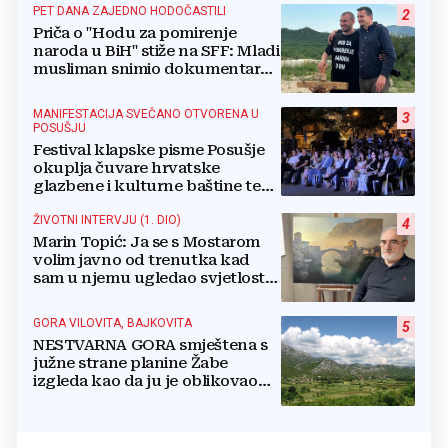
PET DANA ZAJEDNO HODOČASTILI
2
Priča o "Hodu za pomirenje
naroda u BiH" stiže na SFF: Mladi
musliman snimio dokumentarac
o Josipu Jeliniću
MANIFESTACIJA SVEČANO OTVORENA U
3
POSUŠJU
Festival klapske pisme Posušje
okuplja čuvare hrvatske
glazbene i kulturne baštine te
povezuje hrvatski narod
ŽIVOTNI INTERVJU (1. DIO)
4
Marin Topić: Ja se s Mostarom
volim javno od trenutka kad
sam u njemu ugledao svjetlost
dana, a tu svjetlost 50 godina
lovim na platnu
GORA VILOVITA, BAJKOVITA
5
NESTVARNA GORA smještena s
južne strane planine Žabe
izgleda kao da ju je oblikovao
sam Bog