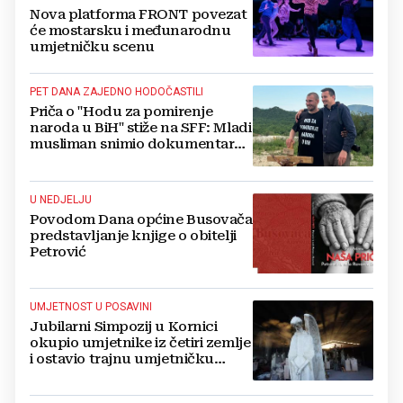
Nova platforma FRONT povezat
će mostarsku i međunarodnu
umjetničku scenu
PET DANA ZAJEDNO HODOČASTILI
Priča o "Hodu za pomirenje
naroda u BiH" stiže na SFF: Mladi
musliman snimio dokumentarac
o Josipu Jeliniću
U NEDJELJU
Povodom Dana općine Busovača
predstavljanje knjige o obitelji
Petrović
UMJETNOST U POSAVINI
Jubilarni Simpozij u Kornici
okupio umjetnike iz četiri zemlje
i ostavio trajnu umjetničku
baštinu