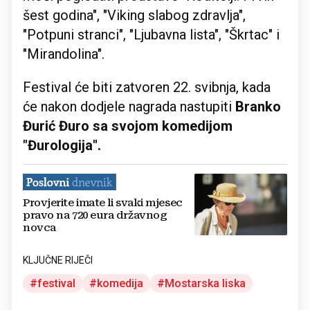
šest godina", "Viking slabog zdravlja",
"Potpuni stranci", "Ljubavna lista", "Škrtac" i
"Mirandolina".
Festival će biti zatvoren 22. svibnja, kada
će nakon dodjele nagrada nastupiti
Branko
Đurić Đuro sa svojom komedijom
"Đurologija".
Provjerite imate li svaki mjesec
pravo na 720 eura državnog
novca
KLJUČNE RIJEČI
festival
komedija
Mostarska liska