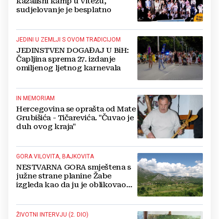
kazališni kamp u Vitezu,
sudjelovanje je besplatno
JEDINI U ZEMLJI S OVOM TRADICIJOM
JEDINSTVEN DOGAĐAJ U BiH:
Čapljina sprema 27. izdanje
omiljenog ljetnog karnevala
IN MEMORIAM
Hercegovina se oprašta od Mate
Grubišića - Tičarevića. "Čuvao je
duh ovog kraja"
GORA VILOVITA, BAJKOVITA
NESTVARNA GORA smještena s
južne strane planine Žabe
izgleda kao da ju je oblikovao
sam Bog
ŽIVOTNI INTERVJU (2. DIO)