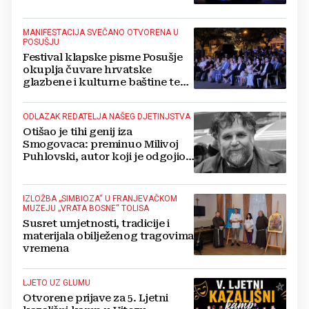
MANIFESTACIJA SVEČANO OTVORENA U
POSUŠJU
Festival klapske pisme Posušje
okuplja čuvare hrvatske
glazbene i kulturne baštine te
povezuje hrvatski narod
ODLAZAK REDATELJA NAŠEG DJETINJSTVA
Otišao je tihi genij iza
Smogovaca: preminuo Milivoj
Puhlovski, autor koji je odgojio
generacije
IZLOŽBA „SIMBIOZA“ U FRANJEVAČKOM
MUZEJU „VRATA BOSNE“ TOLISA
Susret umjetnosti, tradicije i
materijala obilježenog tragovima
vremena
LJETO UZ GLUMU
Otvorene prijave za 5. Ljetni