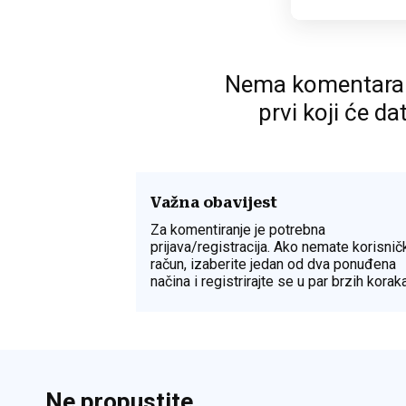
Nema komentara. P
prvi koji će da
Važna obavijest
Za komentiranje je potrebna
prijava/registracija. Ako nemate korisnič
račun, izaberite jedan od dva ponuđena
načina i registrirajte se u par brzih koraka
Ne propustite