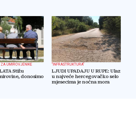
 ZA UMIROVJENIKE
"INFRASTRUKTURA"
LATA Stižu
LJUDI UPADAJU U RUPE: Ulaz
mirovine, donosimo
u najveće hercegovačko selo
mjesecima je noćna mora