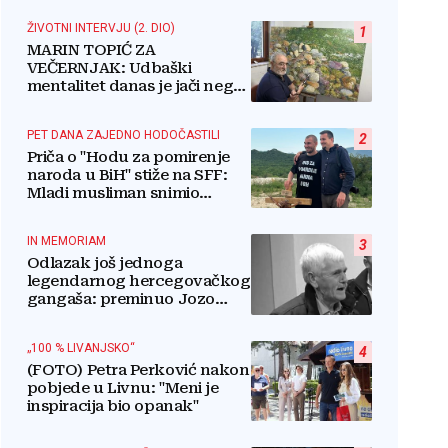
ŽIVOTNI INTERVJU (2. DIO)
1
MARIN TOPIĆ ZA
VEČERNJAK: Udbaški
mentalitet danas je jači nego
ikada, a Hrvati u BiH narod
su u nestajanju!
PET DANA ZAJEDNO HODOČASTILI
2
Priča o "Hodu za pomirenje
naroda u BiH" stiže na SFF:
Mladi musliman snimio
dokumentarac o Josipu
Jeliniću
IN MEMORIAM
3
Odlazak još jednoga
legendarnog hercegovačkog
gangaša: preminuo Jozo
“Joguna” Stojić
„100 % LIVANJSKO“
4
(FOTO) Petra Perković nakon
pobjede u Livnu: "Meni je
inspiracija bio opanak"