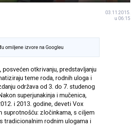
03.11.2015.
u 06:15
đu omiljene izvore na Googleu
 posvećen otkrivanju, predstavljanju
atiziraju teme roda, rodnih uloga i
zdanju održava od 3. do 7. studenog
 Nakon superjunakinja i mučenica,
2012. i 2013. godine, deveti Vox
 suprotnošću: zločinkama, s ciljem
 s tradicionalnim rodnim ulogama i