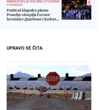
MANIFESTACIJA SVEČANO OTVORENA
5
U POSUŠJU
Festival klapske pisme
Posušje okuplja čuvare
hrvatske glazbene i kulturne
baštine te povezuje hrvatski
narod
UPRAVO SE ČITA