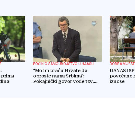
S
POČINIO SAMOUBOJSTVO U HAAGU
DOBRA VIJEST
:
"Molim braću Hrvate da
DANAS ISP
H prima
oproste nama Srbima":
povećane 
dina
Pokajnički govor vođe tzv.
iznose
RSK i danas odzvanja na
obljetnicu Oluje