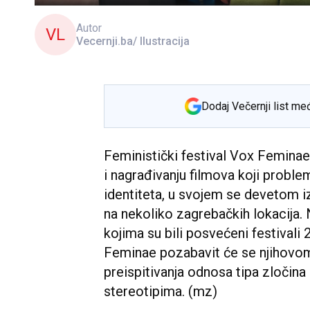
Autor
VL
Vecernji.ba/ Ilustracija
Dodaj Večernji list me
Feministički festival Vox Feminae,
i nagrađivanju filmova koji problem
identiteta, u svojem se devetom i
na nekoliko zagrebačkih lokacija.
kojima su bili posvećeni festivali 
Feminae pozabavit će se njihovom
preispitivanja odnosa tipa zločina
stereotipima. (mz)