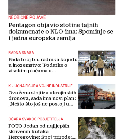
NEOBIČNE POJAVE
Pentagon objavio stotine tajnih
dokumenate o NLO-ima: Spominje se
i jedna europska zemlja
RADNA SNAGA
Pada broj bh. radnika koji idu
u inozemstvo: 'Podatke o
visokim plaćama u
Njemačkoj treba gledati s
rezervom'
KLJUČNA FIGURA VOJNE INDUSTRIJE
Ova žena stoji iza ukrajinskih
dronova, sada ima novi plan:
„Nešto što još ne postoji u
svijetu“
OČARA SVAKOG POSJETITELJA
FOTO Jedan od najljepših
skrivenih kutaka
Hercegovine: Spoj prirode i