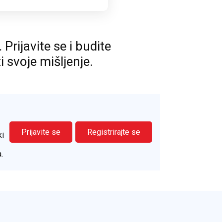
rijavite se i budite
ti svoje mišljenje.
Prijavite se
Registrirajte se
ki
.