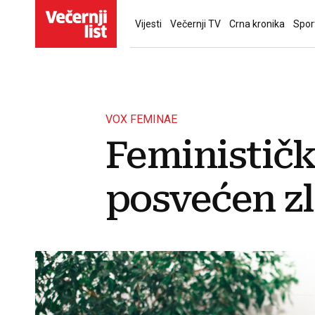
Vijesti
Večernji TV
Crna kronika
Spor
VOX FEMINAE
Feminističk
posvećen z