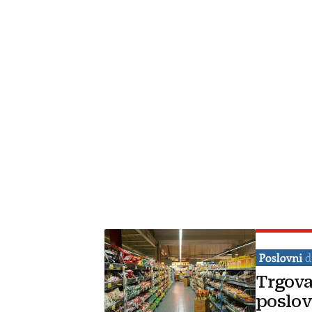
Trgova
poslov