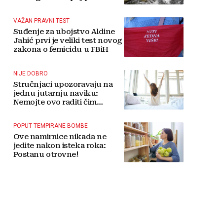
tradicije čini Koćušu
jedinstvenom destinacijom
VAŽAN PRAVNI TEST
Suđenje za ubojstvo Aldine
Jahić prvi je veliki test novog
zakona o femicidu u FBiH
NIJE DOBRO
Stručnjaci upozoravaju na
jednu jutarnju naviku:
Nemojte ovo raditi čim
ustanete
POPUT TEMPIRANE BOMBE
Ove namirnice nikada ne
jedite nakon isteka roka:
Postanu otrovne!