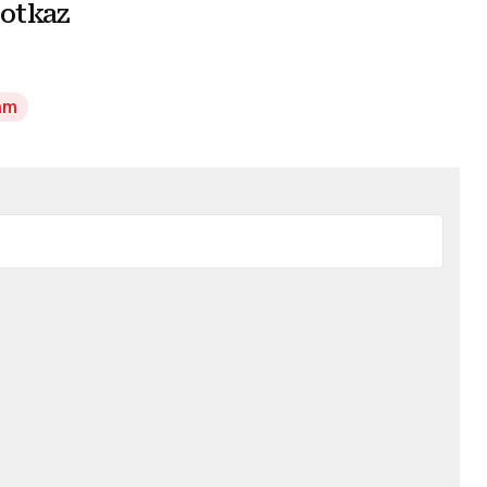
 otkaz
am