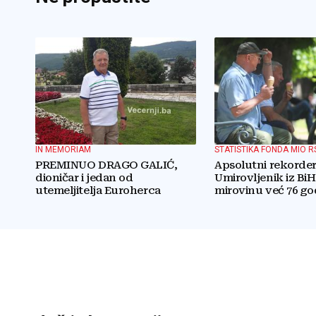
IN MEMORIAM
STATISTIKA FONDA MIO R
PREMINUO DRAGO GALIĆ,
Apsolutni rekorder
dioničar i jedan od
Umirovljenik iz Bi
utemeljitelja Euroherca
mirovinu već 76 go