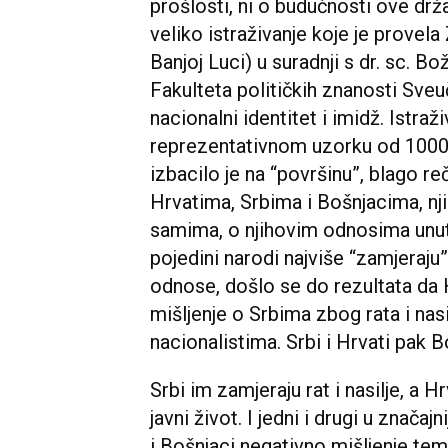
prošlosti, ni o budućnosti ove drž
veliko istraživanje koje je provela
Banjoj Luci) u suradnji s dr. sc.
Fakulteta političkih znanosti Sveu
nacionalni identitet i imidž. Istra
reprezentativnom uzorku od 1000 
izbacilo je na “površinu”, blago r
Hrvatima, Srbima i Bošnjacima, nj
samima, o njihovim odnosima unuta
pojedini narodi najviše “zamjeraju
odnose, došlo se do rezultata da 
mišljenje o Srbima zbog rata i nasi
nacionalistima. Srbi i Hrvati pak 
Srbi im zamjeraju rat i nasilje, a H
javni život. I jedni i drugi u značaj
i Bošnjaci negativno mišljenje te