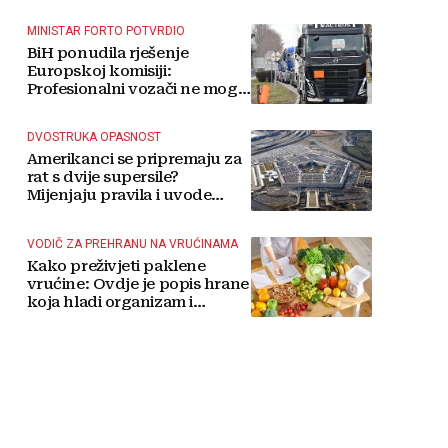
MINISTAR FORTO POTVRDIO
BiH ponudila rješenje
Europskoj komisiji:
Profesionalni vozači ne mogu
više čekati
DVOSTRUKA OPASNOST
Amerikanci se pripremaju za
rat s dvije supersile?
Mijenjaju pravila i uvode
taktičko nuklearno oružje
VODIČ ZA PREHRANU NA VRUĆINAMA
Kako preživjeti paklene
vrućine: Ovdje je popis hrane
koja hladi organizam i
napitaka s kojima si činite
'medvjeđu uslugu'