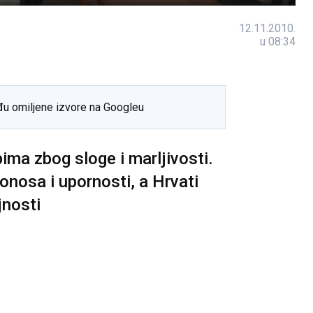
12.11.2010.
u 08:34
đu omiljene izvore na Googleu
bima zbog sloge i marljivosti.
onosa i upornosti, a Hrvati
jnosti