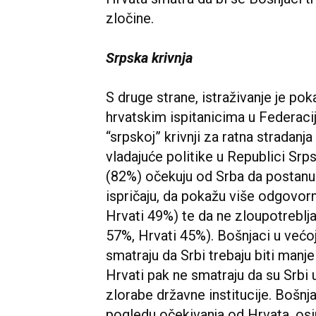
zločine.
Srpska krivnja
S druge strane, istraživanje je p
hrvatskim ispitanicima u Federacij
“srpskoj” krivnji za ratna stradan
vladajuće politike u Republici Srps
(82%) očekuju od Srba da postanu s
ispričaju, da pokažu više odgovor
Hrvati 49%) te da ne zloupotreblja
57%, Hrvati 45%). Bošnjaci u većo
smatraju da Srbi trebaju biti manje
Hrvati pak ne smatraju da su Srbi u
zlorabe državne institucije. Bošnj
pogledu očekivanja od Hrvata, osi