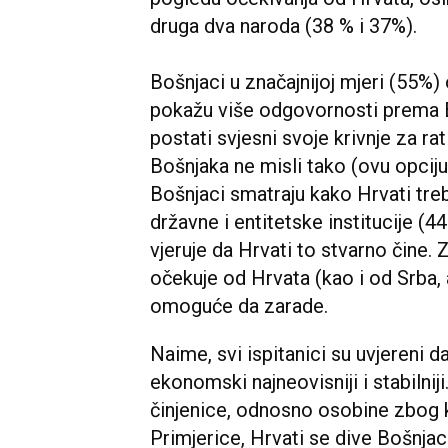
druga dva naroda (38 % i 37%).
Bošnjaci u značajnijoj mjeri (55%)
pokažu više odgovornosti prema Bi
postati svjesni svoje krivnje za rat
Bošnjaka ne misli tako (ovu opciju 
Bošnjaci smatraju kako Hrvati treb
državne i entitetske institucije (4
vjeruje da Hrvati to stvarno čine.
očekuje od Hrvata (kao i od Srba, 
omoguće da zarade.
Naime, svi ispitanici su uvjereni d
ekonomski najneovisniji i stabilnij
činjenice, odnosno osobine zbog ko
Primjerice, Hrvati se dive Bošnjac