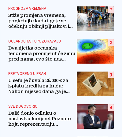
PROGNOZA VREMENA
1
Stiže promjena vremena,
pogledajte kada i gdje se
očekuju obilniji pljuskovi i
grmljavina
OCEANOGRAFI UPOZORAVAJU
2
Dva rijetka oceanska
fenomena promijenit će zimu
pred nama, evo što nas
očekuje
PRETVORENO U PRAH
3
U sefu je čuvala 26.000 € za
isplatu kredita za kuću:
Nakon mjesec dana ga je
otvorila, pozlilo joj je
SVE DOGOVORIO
4
Dalić donio odluku o
nastavku karijere! Poznato
koju reprezentaciju
preuzima