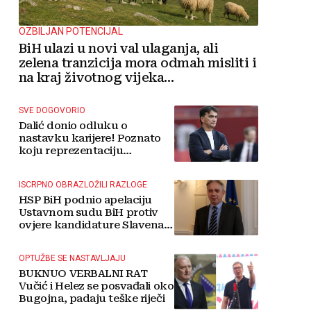
OZBILJAN POTENCIJAL
BiH ulazi u novi val ulaganja, ali
zelena tranzicija mora odmah misliti i
na kraj životnog vijeka
vjetroelektrana
SVE DOGOVORIO
Dalić donio odluku o
nastavku karijere! Poznato
koju reprezentaciju
preuzima
ISCRPNO OBRAZLOŽILI RAZLOGE
HSP BiH podnio apelaciju
Ustavnom sudu BiH protiv
ovjere kandidature Slavena
Kovačevića
OPTUŽBE SE NASTAVLJAJU
BUKNUO VERBALNI RAT
Vučić i Helez se posvađali oko
Bugojna, padaju teške riječi