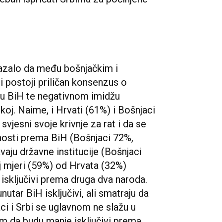
okazalo da među bošnjačkim i
i postoji priličan konsenzus o
ja u BiH te negativnom imidžu
koj. Naime, i Hrvati (61%) i Bošnjaci
vjesni svoje krivnje za rat i da se
nosti prema BiH (Bošnjaci 72%,
vaju državne institucije (Bošnjaci
j mjeri (59%) od Hrvata (32%)
 isključivi prema druga dva naroda.
nutar BiH isključivi, ali smatraju da
aci i Srbi se uglavnom ne slažu u
m da budu manje isključivi prema