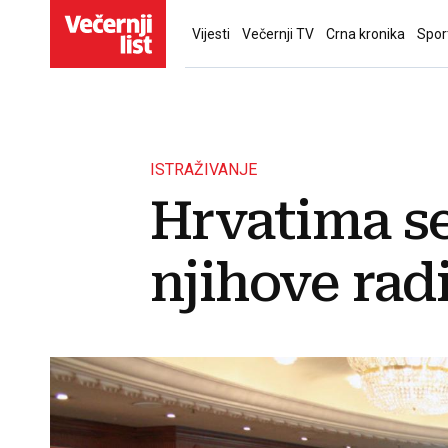
Vijesti
Večernji TV
Crna kronika
Spor
ISTRAŽIVANJE
Hrvatima se
njihove rad