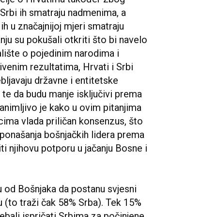
o, Srbi ih smatraju nadmenima, a
 ih u značajnijoj mjeri smatraju
nju su pokušali otkriti što bi navelo
alište o pojedinim narodima i
venim rezultatima, Hrvati i Srbi
ljavaju državne i entitetske
) te da budu manje isključivi prema
animljivo je kako u ovim pitanjima
cima vlada priličan konsenzus, što
ponašanja bošnjačkih lidera prema
ti njihovu potporu u jačanju Bosne i
ju od Bošnjaka da postanu svjesni
aju (to traži čak 58% Srba). Tek 15%
ebali ispričati Srbima za počinjene