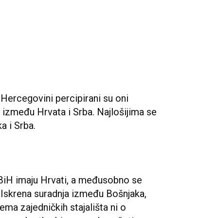
i Hercegovini percipirani su oni
 između Hrvata i Srba. Najlošijima se
a i Srba.
u BiH imaju Hrvati, a međusobno se
i. Iskrena suradnja između Bošnjaka,
nema zajedničkih stajališta ni o