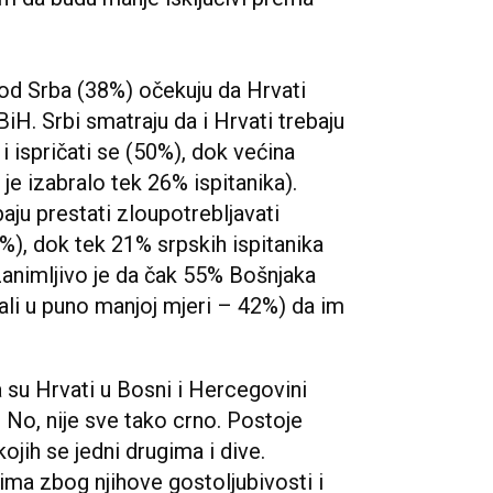
 od Srba (38%) očekuju da Hrvati
H. Srbi smatraju da i Hrvati trebaju
 i ispričati se (50%), dok većina
je izabralo tek 26% ispitanika).
aju prestati zloupotrebljavati
4%), dok tek 21% srpskih ispitanika
 Zanimljivo je da čak 55% Bošnjaka
ali u puno manjoj mjeri – 42%) da im
a su Hrvati u Bosni i Hercegovini
i. No, nije sve tako crno. Postoje
jih se jedni drugima i dive.
ima zbog njihove gostoljubivosti i