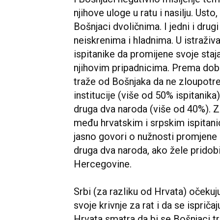
njihove uloge u ratu i nasilju. Ust
Bošnjaci dvoličnima. I jedni i drugi
neiskrenima i hladnima. U istraživa
ispitanike da promijene svoje staj
njihovim pripadnicima. Prema dobi
traže od Bošnjaka da ne zloupotreb
institucije (više od 50% ispitanika
druga dva naroda (više od 40%). Z
među hrvatskim i srpskim ispitani
jasno govori o nužnosti promjene 
druga dva naroda, ako žele pridobi
Hercegovine.
Srbi (za razliku od Hrvata) očeku
svoje krivnje za rat i da se isprič
Hrvata smatra da bi se Bošnjaci tr