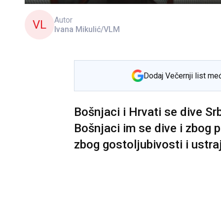
Autor
VL
Ivana Mikulić/VLM
Dodaj Večernji list me
Bošnjaci i Hrvati se dive Sr
Bošnjaci im se dive i zbog p
zbog gostoljubivosti i ustra