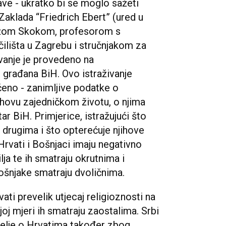
ave - ukratko bi se moglo sažeti
 Zaklada “Friedrich Ebert” (ured u
 Božom Skokom, profesorom s
čilišta u Zagrebu i stručnjakom za
živanje je provedeno na
građana BiH. Ovo istraživanje
ečeno - zanimljive podatke o
ihovu zajedničkom životu, o njima
r BiH. Primjerice, istražujući što
” drugima i što opterećuje njihove
Hrvati i Bošnjaci imaju negativno
lja te ih smatraju okrutnima i
Bošnjake smatraju dvoličnima.
rvati prevelik utjecaj religioznosti na
nijoj mjeri ih smatraju zaostalima. Srbi
melje o Hrvatima također zbog