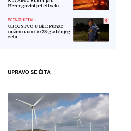
KUĆAMA: Buktinja u
Hercegovini prijeti selu,
vatrogasci i mještani u borbi
s vatrenim paklom!
POZNATI DETALJI
5
UBOJSTVO U BiH: Punac
nožem usmrtio 28-godišnjeg
zeta
UPRAVO SE ČITA