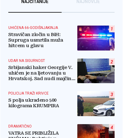
NAJČITANIJE
NAJNOVIJE
UHIĆENA 66-GODIŠNJAKINJA
1
Stravičan zločin u BiH:
Supruga usmrtila muža
hitcem u glavu
UDAR NA SIGURNOST
2
Srbijanski haker Georgije V.
uhićen je na ljetovanju u
Hrvatskoj. Sad nudi majčinu
kuću za slobodu
POLICIJA TRAŽI KRIVCE
3
S polja ukradeno 500
kilograma KRUMPIRA
DRAMATIČNO
4
VATRA SE PRIBLIŽILA