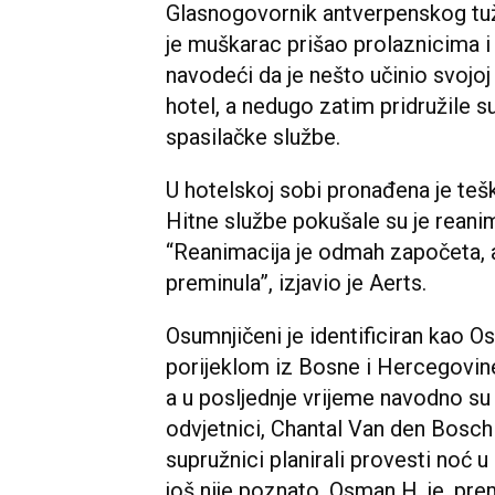
Glasnogovornik antverpenskog tuži
je muškarac prišao prolaznicima i 
navodeći da je nešto učinio svojoj 
hotel, a nedugo zatim pridružile s
spasilačke službe.
U hotelskoj sobi pronađena je teš
Hitne službe pokušale su je reanimi
“Reanimacija je odmah započeta, ali
preminula”, izjavio je Aerts.
Osumnjičeni je identificiran kao O
porijeklom iz Bosne i Hercegovine.
a u posljednje vrijeme navodno su
odvjetnici, Chantal Van den Bosch 
supružnici planirali provesti noć u
još nije poznato. Osman H. je, pre