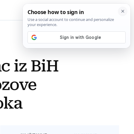
BiH
c iz BiH
ozove
šoka