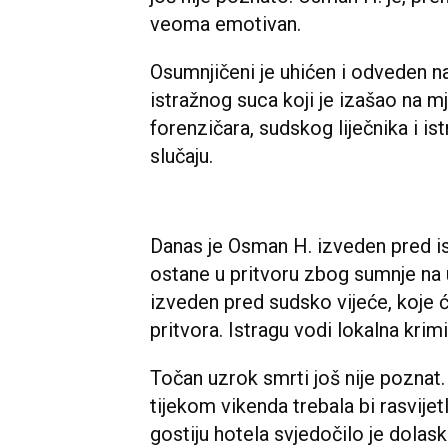
veoma emotivan.
Osumnjičeni je uhićen i odveden na 
istražnog suca koji je izašao na 
forenzičara, sudskog liječnika i is
slučaju.
Danas je Osman H. izveden pred is
ostane u pritvoru zbog sumnje na u
izveden pred sudsko vijeće, koje 
pritvora. Istragu vodi lokalna krim
Točan uzrok smrti još nije poznat. 
tijekom vikenda trebala bi rasvijet
gostiju hotela svjedočilo je dolasku