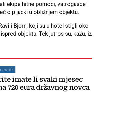
jeli ekipe hitne pomoći, vatrogasce i
iječ o pljački u obližnjem objektu.
vi i Bjorn, koji su u hotel stigli oko
 ispred objekta. Tek jutros su, kažu, iz
rite imate li svaki mjesec
na 720 eura državnog novca