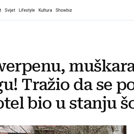
t
Svijet
Lifestyle
Kultura
Showbiz
werpenu, muškara
u! Tražio da se p
otel bio u stanju 