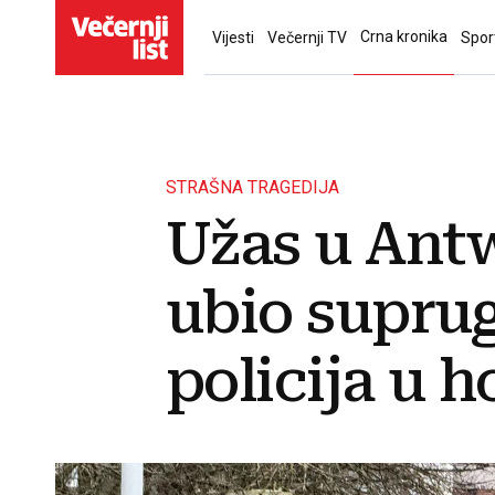
Crna kronika
Vijesti
Večernji TV
Spor
STRAŠNA TRAGEDIJA
Užas u Ant
ubio suprug
policija u h