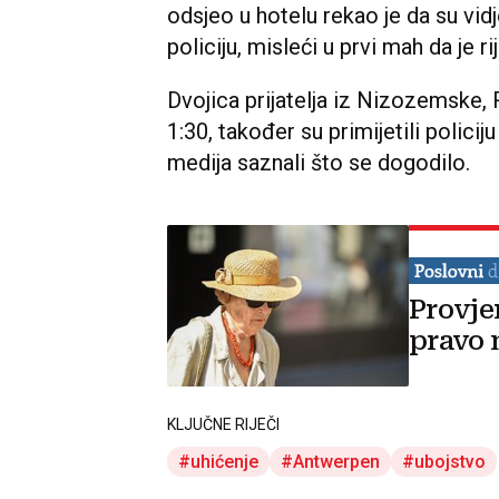
odsjeo u hotelu rekao je da su vid
policiju, misleći u prvi mah da je r
Dvojica prijatelja iz Nizozemske, Ra
1:30, također su primijetili policiju
medija saznali što se dogodilo.
Provje
pravo 
KLJUČNE RIJEČI
uhićenje
Antwerpen
ubojstvo