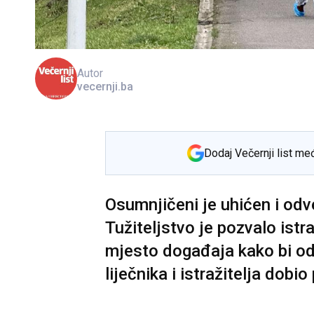
Autor
vecernji.ba
Dodaj Večernji list me
Osumnjičeni je uhićen i odv
Tužiteljstvo je pozvalo istr
mjesto događaja kako bi od
liječnika i istražitelja dobi