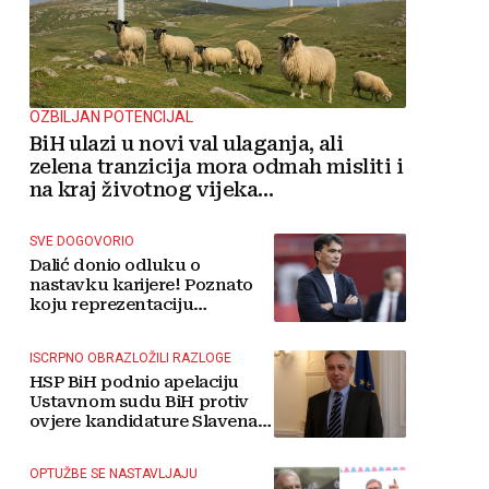
OZBILJAN POTENCIJAL
BiH ulazi u novi val ulaganja, ali
zelena tranzicija mora odmah misliti i
na kraj životnog vijeka
vjetroelektrana
SVE DOGOVORIO
Dalić donio odluku o
nastavku karijere! Poznato
koju reprezentaciju
preuzima
ISCRPNO OBRAZLOŽILI RAZLOGE
HSP BiH podnio apelaciju
Ustavnom sudu BiH protiv
ovjere kandidature Slavena
Kovačevića
OPTUŽBE SE NASTAVLJAJU