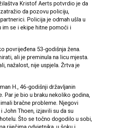
laštva Kristof Aerts potvrdio je da
zatražio da pozovu policiju,
partnerici. Policija je odmah ušla u
u im se i ekipe hitne pomoći i
ko povrijeđena 53-godišnja žena.
rati, ali je preminula na licu mjesta.
, nažalost, nije uspjela. Žrtva je
sman H., 46-godišnji državljanin
 Par je bio u braku nekoliko godina,
 imali bračne probleme. Njegovi
i John Thoen, izjavili su da su
 hotelu. Što se točno dogodilo u sobi,
ma riječima odvjetnika, u šoku i