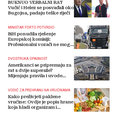
BUKNUO VERBALNI RAT
Vučić i Helez se posvađali oko
Bugojna, padaju teške riječi
MINISTAR FORTO POTVRDIO
BiH ponudila rješenje
Europskoj komisiji:
Profesionalni vozači ne mogu
više čekati
DVOSTRUKA OPASNOST
Amerikanci se pripremaju za
rat s dvije supersile?
Mijenjaju pravila i uvode
taktičko nuklearno oružje
VODIČ ZA PREHRANU NA VRUĆINAMA
Kako preživjeti paklene
vrućine: Ovdje je popis hrane
koja hladi organizam i
napitaka s kojima si činite
'medvjeđu uslugu'