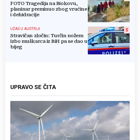
FOTO Tragedija na Biokovu,
planinar preminuo zbog vrućine
i dehidracije
UŽAS U AUSTRIJI
5
Stravičan zločin: Turčin nožem
izbo muškarca iz BiH pa se dao u
bijeg
UPRAVO SE ČITA