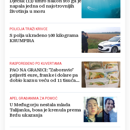
Dječak (13) umro nakon što ga je
napala jedna od najotrovnijih
životinja u moru
POLICIJA TRAŽI KRIVCE
S polja ukradeno 500 kilograma
KRUMPIRA
RASPOREĐENO PO KUVERTAMA
PAO NA GRANICI: "Zaboravio"
prijaviti eure, franke i dolare pa
dobio kaznu veću od 11 tisuća
eura!
APEL GRAĐANIMA ZA POMOĆ
U Međugorju nestala mlada
Talijanka, bosa je krenula prema
Brdu ukazanja