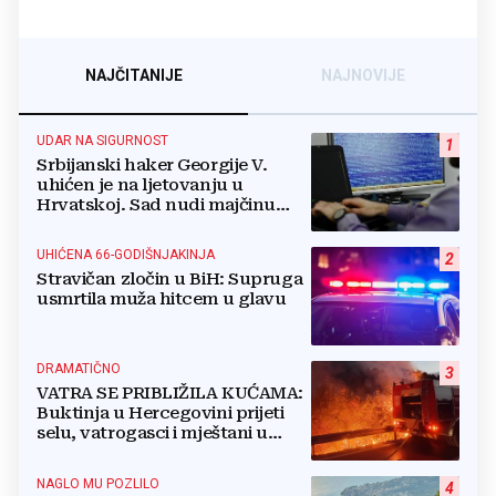
NAJČITANIJE
NAJNOVIJE
UDAR NA SIGURNOST
1
Srbijanski haker Georgije V.
uhićen je na ljetovanju u
Hrvatskoj. Sad nudi majčinu
kuću za slobodu
UHIĆENA 66-GODIŠNJAKINJA
2
Stravičan zločin u BiH: Supruga
usmrtila muža hitcem u glavu
DRAMATIČNO
3
VATRA SE PRIBLIŽILA KUĆAMA:
Buktinja u Hercegovini prijeti
selu, vatrogasci i mještani u
borbi s vatrenim paklom!
NAGLO MU POZLILO
4