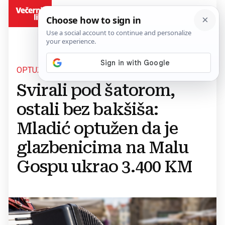
BiH
OPTUŽNICA
Svirali pod šatorom,
ostali bez bakšiša:
Mladić optužen da je
glazbenicima na Malu
Gospu ukrao 3.400 KM