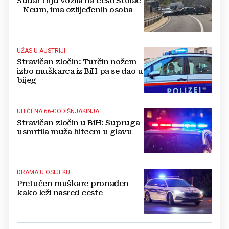
Sudar triju vozila na cesti Stolac
– Neum, ima ozlijeđenih osoba
UŽAS U AUSTRIJI
Stravičan zločin: Turčin nožem
izbo muškarca iz BiH pa se dao u
bijeg
UHIĆENA 66-GODIŠNJAKINJA
Stravičan zločin u BiH: Supruga
usmrtila muža hitcem u glavu
DRAMA U OSIJEKU
Pretučen muškarc pronađen
kako leži nasred ceste