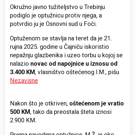
Okružno javno tužiteljstvo u Trebinju
podiglo je optužnicu protiv njega, a
potvrdio ju je Osnovni sud u Foči.
Optuženom se stavlja na teret da je 21.
rujna 2025. godine u Čajniču iskoristio
nepažnju glazbenika i uzeo torbu u kojoj se
nalazio
novac od napojnice u iznosu od
3.400 KM
, vlasništvo oštećenog I.M., pišu
Nezavisne
Nakon što je otkriven,
oštećenom je vratio
500 KM
, tako da preostala šteta iznosi
2.900 KM.
Prema navodima optužnice, M.Ž. je oko