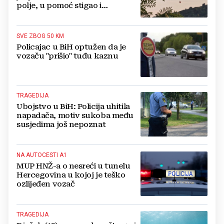
polje, u pomoć stigao i
helikopter
SVE ZBOG 50 KM
Policajac u BiH optužen da je
vozaču "prišio" tuđu kaznu
TRAGEDIJA
Ubojstvo u BiH: Policija uhitila
napadača, motiv sukoba među
susjedima još nepoznat
NA AUTOCESTI A1
MUP HNŽ-a o nesreći u tunelu
Hercegovina u kojoj je teško
ozlijeđen vozač
TRAGEDIJA