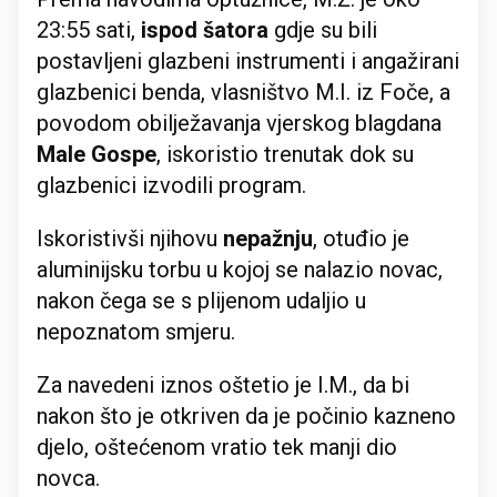
23:55 sati,
ispod šatora
gdje su bili
postavljeni glazbeni instrumenti i angažirani
glazbenici benda, vlasništvo M.I. iz Foče, a
povodom obilježavanja vjerskog blagdana
Male Gospe
, iskoristio trenutak dok su
glazbenici izvodili program.
Iskoristivši njihovu
nepažnju
, otuđio je
aluminijsku torbu u kojoj se nalazio novac,
nakon čega se s plijenom udaljio u
nepoznatom smjeru.
Za navedeni iznos oštetio je I.M., da bi
nakon što je otkriven da je počinio kazneno
djelo, oštećenom vratio tek manji dio
novca.