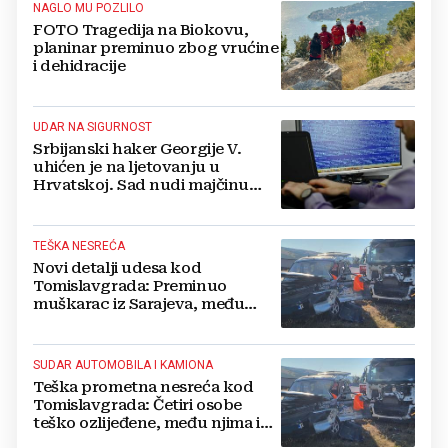
NAGLO MU POZLILO
FOTO Tragedija na Biokovu,
planinar preminuo zbog vrućine
i dehidracije
UDAR NA SIGURNOST
Srbijanski haker Georgije V.
uhićen je na ljetovanju u
Hrvatskoj. Sad nudi majčinu
kuću za slobodu
TEŠKA NESREĆA
Novi detalji udesa kod
Tomislavgrada: Preminuo
muškarac iz Sarajeva, među
ozlijeđenima i beba
SUDAR AUTOMOBILA I KAMIONA
Teška prometna nesreća kod
Tomislavgrada: Četiri osobe
teško ozlijeđene, među njima i
beba