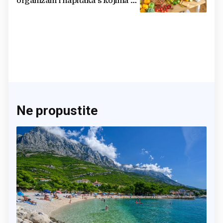
organizam i napitaka s kojima si
činite 'medvjeđu uslugu'
Ne propustite