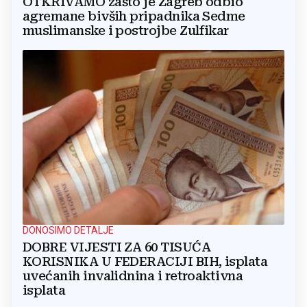
OTKRIVAMO zašto je Zagreb odbio
agremane bivših pripadnika Sedme
muslimanske i postrojbe Zulfikar
DONOSIMO DETALJE
DOBRE VIJESTI ZA 60 TISUĆA
KORISNIKA U FEDERACIJI BIH, isplata
uvećanih invalidnina i retroaktivna
isplata