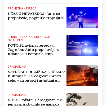
PROMETNA NESREĆA
UŽAS U HRVATSKOJ: Auto se
prepolovio, poginulo troje ljudi
JEDNA OSOBA POGINULA, DVIJE
OZLIJEĐENE
FOTO Stravična nesreća u
Zagrebu: Auto prepolovljen,
udario je u betonski stup
DRAMATIČNO
VATRA SE PRIBLIŽILA KUĆAMA:
Buktinja u Hercegovini prijeti
selu, vatrogasci i mještani u
borbi s vatrenim paklom!
DRAMATIČNO
VIDEO Požar u Hercegovini ne
jenjava: Aktiviralo se minsko