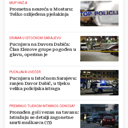
MUP HNŽ-A
Prometna nesreća u Mostaru:
Teško ozlijeđena pješakinja
DRAMA U ISTOČNOM SARAJEVU
Pucnjava na Davora Dabića:
Član Elezove grupe pogođen u
glavu, operiran je
PUCNJAVA UVEČER
Pucnjava u Istočnom Sarajevu:
ranjen Davor Dabić, u tijeku
velika policijska istraga
PREMINUO TIJEKOM INTIMNOG ODNOSA?
Pronađen gol i vezan na tavanu:
Istražuju se detalji zagonetne
smrti muškarca (73)