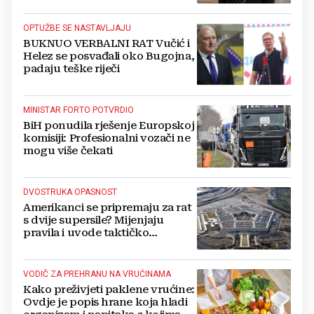
OPTUŽBE SE NASTAVLJAJU
BUKNUO VERBALNI RAT Vučić i
Helez se posvađali oko Bugojna,
padaju teške riječi
MINISTAR FORTO POTVRDIO
BiH ponudila rješenje Europskoj
komisiji: Profesionalni vozači ne
mogu više čekati
DVOSTRUKA OPASNOST
Amerikanci se pripremaju za rat
s dvije supersile? Mijenjaju
pravila i uvode taktičko
nuklearno oružje
VODIČ ZA PREHRANU NA VRUĆINAMA
Kako preživjeti paklene vrućine:
Ovdje je popis hrane koja hladi