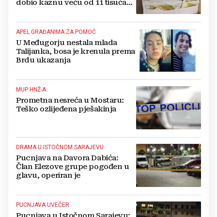
dobio kaznu veću od 11 tisuća
eura!
APEL GRAĐANIMA ZA POMOĆ
U Međugorju nestala mlada
Talijanka, bosa je krenula prema
Brdu ukazanja
MUP HNŽ-A
Prometna nesreća u Mostaru:
Teško ozlijeđena pješakinja
DRAMA U ISTOČNOM SARAJEVU
Pucnjava na Davora Dabića:
Član Elezove grupe pogođen u
glavu, operiran je
PUCNJAVA UVEČER
Pucnjava u Istočnom Sarajevu: