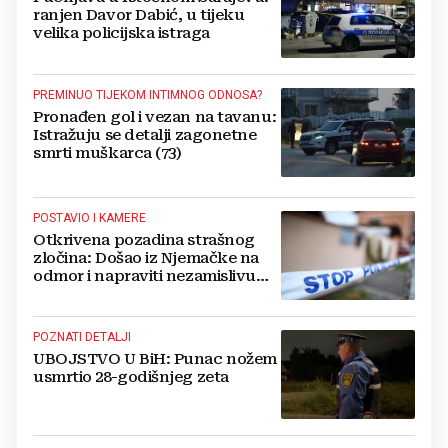
ranjen Davor Dabić, u tijeku
velika policijska istraga
PREMINUO TIJEKOM INTIMNOG ODNOSA?
Pronađen gol i vezan na tavanu:
Istražuju se detalji zagonetne
smrti muškarca (73)
POSTAVIO I KAMERE
Otkrivena pozadina strašnog
zločina: Došao iz Njemačke na
odmor i napraviti nezamislivu
tragediju
POZNATI DETALJI
UBOJSTVO U BiH: Punac nožem
usmrtio 28-godišnjeg zeta