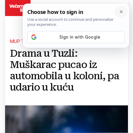
BiH
MUP TŽ
Drama u Tuzli:
Muškarac pucao iz
automobila u koloni, pa
udario u kuću