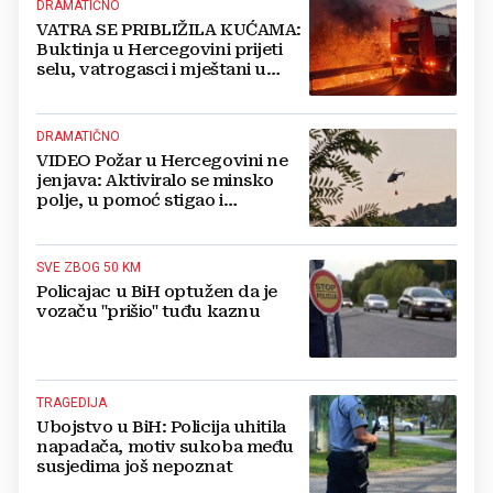
DRAMATIČNO
VATRA SE PRIBLIŽILA KUĆAMA:
Buktinja u Hercegovini prijeti
selu, vatrogasci i mještani u
borbi s vatrenim paklom!
DRAMATIČNO
VIDEO Požar u Hercegovini ne
jenjava: Aktiviralo se minsko
polje, u pomoć stigao i
helikopter
SVE ZBOG 50 KM
Policajac u BiH optužen da je
vozaču "prišio" tuđu kaznu
TRAGEDIJA
Ubojstvo u BiH: Policija uhitila
napadača, motiv sukoba među
susjedima još nepoznat