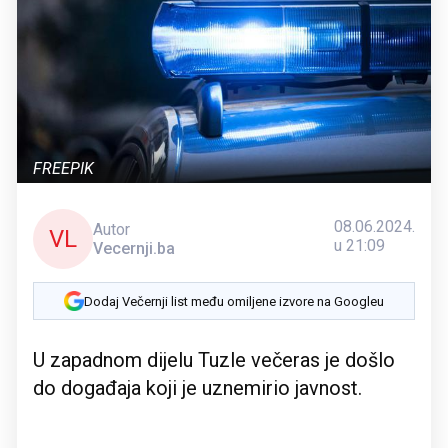
FREEPIK
08.06.2024.
Autor
VL
u 21:09
Vecernji.ba
Dodaj Večernji list među omiljene izvore na Googleu
U zapadnom dijelu Tuzle večeras je došlo
do događaja koji je uznemirio javnost.