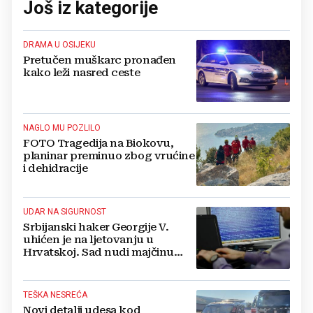
Još iz kategorije
DRAMA U OSIJEKU
Pretučen muškarc pronađen
kako leži nasred ceste
NAGLO MU POZLILO
FOTO Tragedija na Biokovu,
planinar preminuo zbog vrućine
i dehidracije
UDAR NA SIGURNOST
Srbijanski haker Georgije V.
uhićen je na ljetovanju u
Hrvatskoj. Sad nudi majčinu
kuću za slobodu
TEŠKA NESREĆA
Novi detalji udesa kod