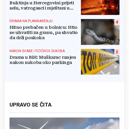
Buktinja u Hercegovini prijeti
selu, vatrogasci i mještani u
borbi s vatrenim paklom!
DRAMA NA PLANINARENJU
4
Hitno prebačen u bolnicu: Htio
se uhvatiti za granu, pa shvatio
da drži poskoka
NAKON SVAĐE I FIZIČKOG SUKOBA
5
Drama u BiH: Muškarac ranjen
nakon sukoba oko parkinga
UPRAVO SE ČITA