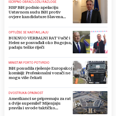
ISCRPNO OBRAZLOŽILI RAZLOGE
HSP BiH podnio apelaciju
Ustavnom sudu BiH protiv
ovjere kandidature Slavena
Kovačevića
OPTUŽBE SE NASTAVLJAJU
BUKNUO VERBALNI RAT Vučić i
Helez se posvađali oko Bugojna,
padaju teške riječi
MINISTAR FORTO POTVRDIO
BiH ponudila rješenje Europskoj
komisiji: Profesionalni vozači ne
mogu više čekati
DVOSTRUKA OPASNOST
Amerikanci se pripremaju za rat
s dvije supersile? Mijenjaju
pravila i uvode taktičko
nuklearno oružje