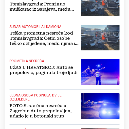
Tomislavgrada: Preminuo
muškarac iz Sarajeva, među
ozlijeđenima i beba
SUDAR AUTOMOBILA I KAMIONA
Teška prometna nesreća kod
Tomislavgrada: Četiri osobe
teško ozlijeđene, među njima i
beba
PROMETNA NESREĆA
UŽAS U HRVATSKOJ: Auto se
prepolovio, poginulo troje ljudi
JEDNA OSOBA POGINULA, DVIJE
OZLIJEĐENE
FOTO Stravična nesreća u
Zagrebu: Auto prepolovljen,
udario je u betonski stup