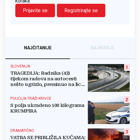
koraka.
Prijavite se
Registrirajte se
NAJČITANIJE
NAJNOVIJE
SLOVENIJA
1
TRAGEDIJA: Radnika (43)
tijekom radova na autocesti
nešto ugrizlo, preminuo na licu
mjesta!
POLICIJA TRAŽI KRIVCE
2
S polja ukradeno 500 kilograma
KRUMPIRA
DRAMATIČNO
3
VATRA SE PRIBLIŽILA KUĆAMA: