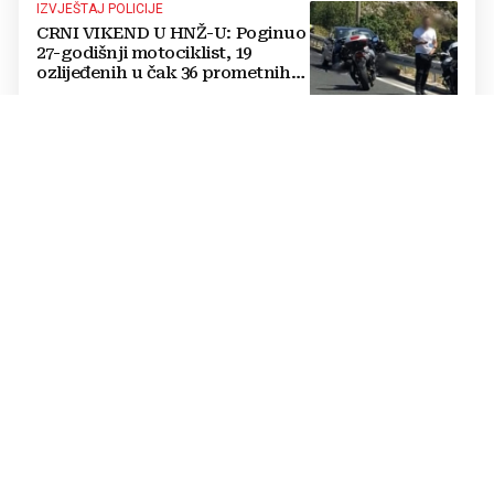
IZVJEŠTAJ POLICIJE
CRNI VIKEND U HNŽ-U: Poginuo
27-godišnji motociklist, 19
ozlijeđenih u čak 36 prometnih
nesreća
STARI GRAD
Napad nožem u Sarajevu: Mladić
(28) preminuo, napadač uhićen
deset minuta nakon dojave
DRAMA NA PLANINARENJU
Hitno prebačen u bolnicu: Htio
se uhvatiti za granu, pa shvatio
da drži poskoka
TRAGEDIJA
Teška nesreća na cesti NEUM –
STOLAC: Poginuo motociklist