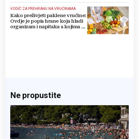
VODIČ ZA PREHRANU NA VRUĆINAMA
Kako preživjeti paklene vrućine:
Ovdje je popis hrane koja hladi
organizam i napitaka s kojima si
činite 'medvjeđu uslugu'
Ne propustite