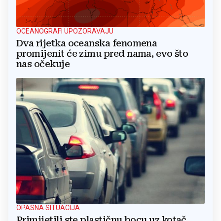
OCEANOGRAFI UPOZORAVAJU
Dva rijetka oceanska fenomena
promijenit će zimu pred nama, evo što
nas očekuje
OPASNA SITUACIJA
Primijetili ste plastičnu bocu uz kotač