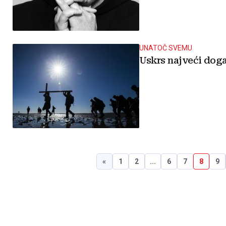
UNATOČ SVEMU
Uskrs najveći doga
«
1
2
...
6
7
8
9