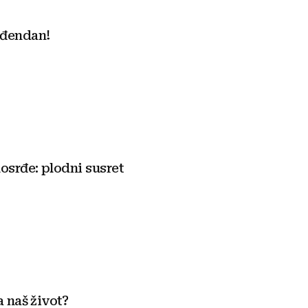
ođendan!
osrđe: plodni susret
a naš život?