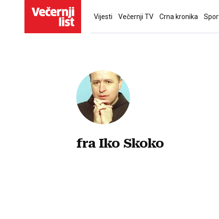
Vijesti
Večernji TV
Crna kronika
Spor
fra Iko Skoko