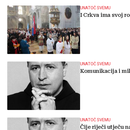
UNATOČ SVEMU
I Crkva ima svoj r
UNATOČ SVEMU
Komunikacija i mil
UNATOČ SVEMU
Čije riječi utječu n