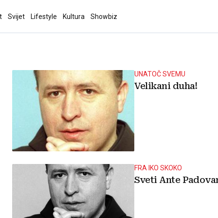
t
Svijet
Lifestyle
Kultura
Showbiz
UNATOČ SVEMU
Velikani duha!
FRA IKO SKOKO
Sveti Ante Padovans