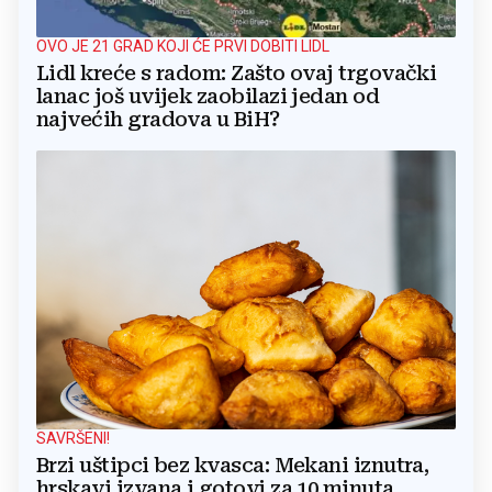
OVO JE 21 GRAD KOJI ĆE PRVI DOBITI LIDL
Lidl kreće s radom: Zašto ovaj trgovački
lanac još uvijek zaobilazi jedan od
najvećih gradova u BiH?
SAVRŠENI!
Brzi uštipci bez kvasca: Mekani iznutra,
hrskavi izvana i gotovi za 10 minuta