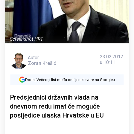
Screenshot HRT
23.02.2012.
Autor
u 10:11
Zoran Krešić
Dodaj Večernji list među omiljene izvore na Googleu
Predsjednici državnih vlada na
dnevnom redu imat će moguće
posljedice ulaska Hrvatske u EU