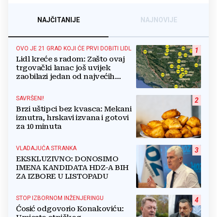
NAJČITANIJE
NAJNOVIJE
OVO JE 21 GRAD KOJI ĆE PRVI DOBITI LIDL
1
Lidl kreće s radom: Zašto ovaj
trgovački lanac još uvijek
zaobilazi jedan od najvećih
gradova u BiH?
SAVRŠENI!
2
Brzi uštipci bez kvasca: Mekani
iznutra, hrskavi izvana i gotovi
za 10 minuta
VLADAJUĆA STRANKA
3
EKSKLUZIVNO: DONOSIMO
IMENA KANDIDATA HDZ-A BIH
ZA IZBORE U LISTOPADU
STOP IZBORNOM INŽENJERINGU
4
Ćosić odgovorio Konakoviću: