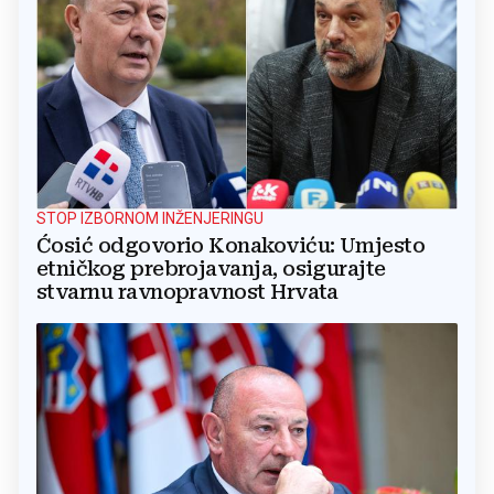
STOP IZBORNOM INŽENJERINGU
Ćosić odgovorio Konakoviću: Umjesto
etničkog prebrojavanja, osigurajte
stvarnu ravnopravnost Hrvata