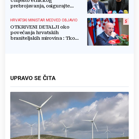
Umjesto etničkog
prebrojavanja, osigurajte
stvarnu ravnopravnost Hrvata
HRVATSKI MINISTAR MEDVED OBJAVIO
5
OTKRIVENI DETALJI oko
povećanja hrvatskih
braniteljskih mirovina : Tko
dobiva, a tko ne
UPRAVO SE ČITA