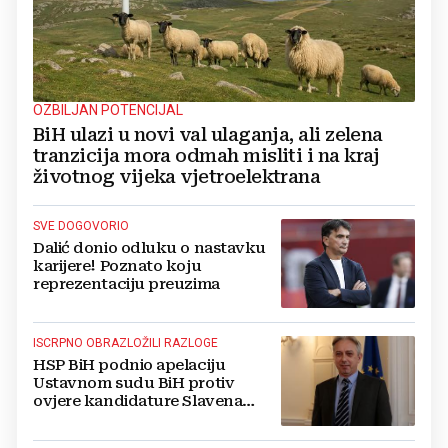
OZBILJAN POTENCIJAL
BiH ulazi u novi val ulaganja, ali zelena
tranzicija mora odmah misliti i na kraj
životnog vijeka vjetroelektrana
SVE DOGOVORIO
Dalić donio odluku o nastavku
karijere! Poznato koju
reprezentaciju preuzima
ISCRPNO OBRAZLOŽILI RAZLOGE
HSP BiH podnio apelaciju
Ustavnom sudu BiH protiv
ovjere kandidature Slavena
Kovačevića