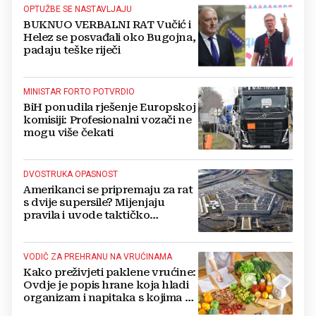
OPTUŽBE SE NASTAVLJAJU
BUKNUO VERBALNI RAT Vučić i
Helez se posvađali oko Bugojna,
padaju teške riječi
MINISTAR FORTO POTVRDIO
BiH ponudila rješenje Europskoj
komisiji: Profesionalni vozači ne
mogu više čekati
DVOSTRUKA OPASNOST
Amerikanci se pripremaju za rat
s dvije supersile? Mijenjaju
pravila i uvode taktičko
nuklearno oružje
VODIČ ZA PREHRANU NA VRUĆINAMA
Kako preživjeti paklene vrućine:
Ovdje je popis hrane koja hladi
organizam i napitaka s kojima si
činite 'medvjeđu uslugu'