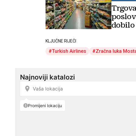
Trgova
poslov
dobilo
KLJUČNE RIJEČI
Turkish Airlines
Zračna luka Most