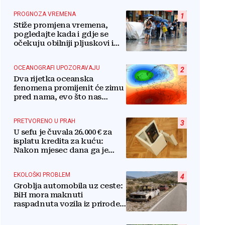
PROGNOZA VREMENA
1
Stiže promjena vremena,
pogledajte kada i gdje se
očekuju obilniji pljuskovi i
grmljavina
OCEANOGRAFI UPOZORAVAJU
2
Dva rijetka oceanska
fenomena promijenit će zimu
pred nama, evo što nas
očekuje
PRETVORENO U PRAH
3
U sefu je čuvala 26.000 € za
isplatu kredita za kuću:
Nakon mjesec dana ga je
otvorila, pozlilo joj je
EKOLOŠKI PROBLEM
4
Groblja automobila uz ceste:
BiH mora maknuti
raspadnuta vozila iz prirode i
pretvoriti ih u resurs