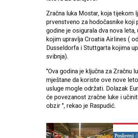
Zračna luka Mostar, koja tijekom lj
prvenstveno za hodočasnike koji p
godine je osigurala dva nova leta, 
kojim upravlja Croatia Airlines ( od
Dusseldorfa i Stuttgarta kojima upr
svibnja).
"Ova godina je ključna za Zračnu 
mještane da koriste ove nove let
usluge mogle održati. Dolazak Eur
će povezanost zračne luke i učiniti
obzir ", rekao je Raspudić.