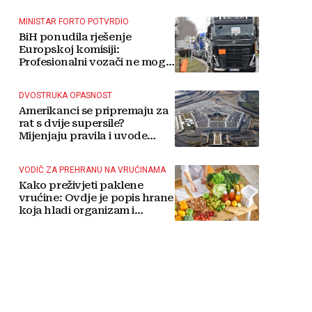
MINISTAR FORTO POTVRDIO
BiH ponudila rješenje
Europskoj komisiji:
Profesionalni vozači ne mogu
više čekati
DVOSTRUKA OPASNOST
Amerikanci se pripremaju za
rat s dvije supersile?
Mijenjaju pravila i uvode
taktičko nuklearno oružje
VODIČ ZA PREHRANU NA VRUĆINAMA
Kako preživjeti paklene
vrućine: Ovdje je popis hrane
koja hladi organizam i
napitaka s kojima si činite
'medvjeđu uslugu'