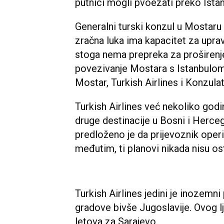
putnici mogli pvoezati preko Ista
Generalni turski konzul u Mostaru 
zračna luka ima kapacitet za uprav
stoga nema prepreka za proširenj
povezivanje Mostara s Istanbulom"
Mostar, Turkish Airlines i Konzulat
Turkish Airlines već nekoliko god
druge destinacije u Bosni i Herce
predloženo je da prijevoznik oper
međutim, ti planovi nikada nisu os
Turkish Airlines jedini je inozemni 
gradove bivše Jugoslavije. Ovog l
letova za Sarajevo.