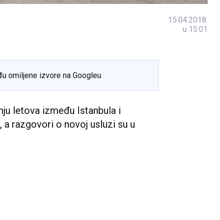
15.04.2018.
u 15:01
đu omiljene izvore na Googleu
nju letova između Istanbula i
a razgovori o novoj usluzi su u