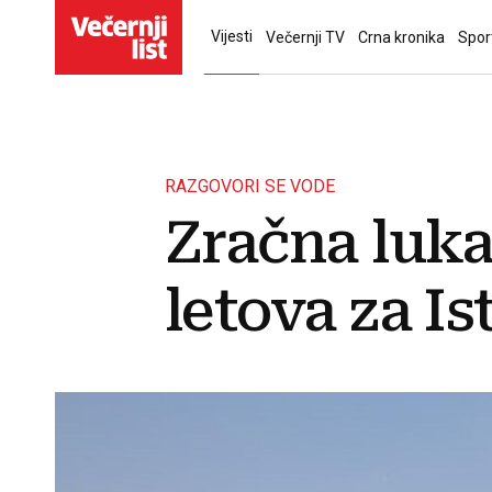
Vijesti
Večernji TV
Crna kronika
Spor
RAZGOVORI SE VODE
Zračna luka
letova za I