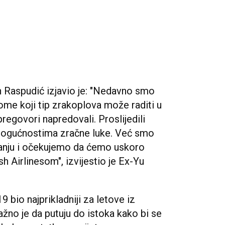
n Raspudić izjavio je: "Nedavno smo
tome koji tip zrakoplova može raditi u
regovori napredovali. Proslijedili
mogućnostima zračne luke. Već smo
vanju i očekujemo da ćemo uskoro
h Airlinesom", izvijestio je Ex-Yu
 bio najprikladniji za letove iz
žno je da putuju do istoka kako bi se