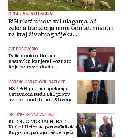
OZBILJAN POTENCIJAL
BiH ulazi u novi val ulaganja, ali
zelena tranzicija mora odmah misliti i
na kraj životnog vijeka
vjetroelektrana
SVE DOGOVORIO
Dalić donio odluku o
nastavku karijere! Poznato
koju reprezentaciju
preuzima
ISCRPNO OBRAZLOŽILI RAZLOGE
HSP BiH podnio apelaciju
Ustavnom sudu BiH protiv
ovjere kandidature Slavena
Kovačevića
OPTUŽBE SE NASTAVLJAJU
BUKNUO VERBALNI RAT
Vučić i Helez se posvađali oko
Bugojna, padaju teške riječi