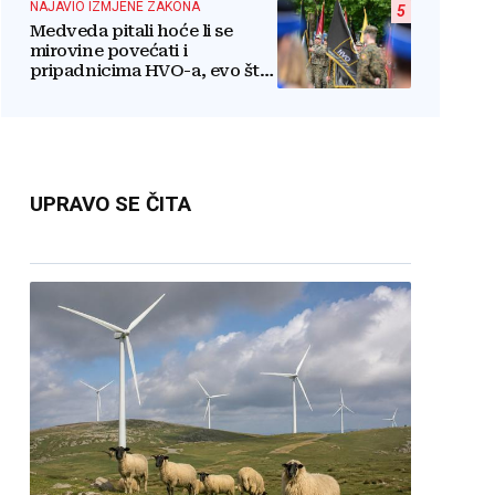
NAJAVIO IZMJENE ZAKONA
5
Medveda pitali hoće li se
mirovine povećati i
pripadnicima HVO-a, evo što
je rekao
UPRAVO SE ČITA