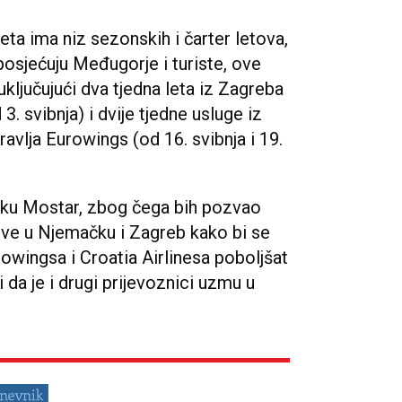
eta ima niz sezonskih i čarter letova,
osjećuju Međugorje i turiste, ove
uključujući dva tjedna leta iz Zagreba
 3. svibnja) i dvije tjedne usluge iz
avlja Eurowings (od 16. svibnja i 19.
luku Mostar, zbog čega bih pozvao
ove u Njemačku i Zagreb kako bi se
owingsa i Croatia Airlinesa poboljšat
 da je i drugi prijevoznici uzmu u