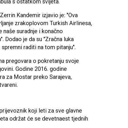
nbula s ostatkom svijeta.
Zerrin Kandemir izjavio je: "Ova
ljanje zrakoplovom Turkish Airlinesa,
e naše suradnje i konačno
. Dodao je da su "Zračna luka
 spremni raditi na tom pitanju".
ina pregovara o pokretanju svoje
govini. Godine 2016. godine
ira za Mostar preko Sarajeva,
tvareni.
prijevoznik koji leti za sve glavne
jeta održat će se devetnaest tjednih