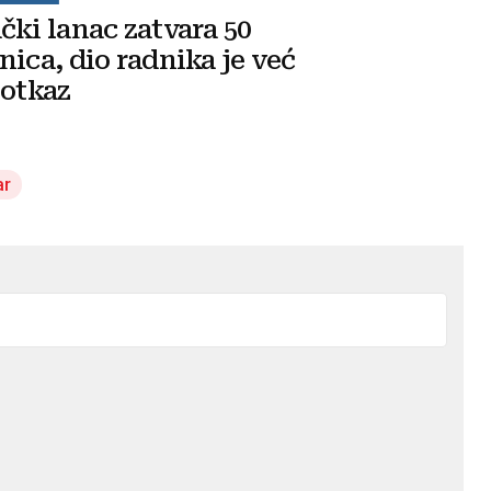
čki lanac zatvara 50
nica, dio radnika je već
 otkaz
ar