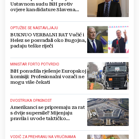
Ustavnom sudu BiH protiv
ovjere kandidature Slavena
Kovačevića
OPTUŽBE SE NASTAVLJAJU
BUKNUO VERBALNI RAT Vučić i
Helez se posvađali oko Bugojna,
padaju teške riječi
MINISTAR FORTO POTVRDIO
BiH ponudila rješenje Europskoj
komisiji: Profesionalni vozači ne
mogu više čekati
DVOSTRUKA OPASNOST
Amerikanci se pripremaju za rat
s dvije supersile? Mijenjaju
pravila i uvode taktičko
nuklearno oružje
VODIČ ZA PREHRANU NA VRUĆINAMA