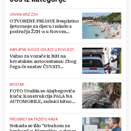
CRVENI KRIŽ ŽZH
OTVORENE PRIJAVE Besplatno
ljetovanje za djecu i mlade s
područja ŽZH-a u Novom
Vinodolskom
NAPLATNE KUĆICE ODLAZE U POVIJEST
Važno za vozače iz BiH na
hrvatskim autocestama: Zbog
čega će sustav ČUVATI
FOTOGRAFIJE VAŠEG VOZILA
čak 12 mjeseci?
MOSTAR
FOTO Urušila se Alajbegovića
kuća: Konstrukcija PALA NA
AUTOMOBILE, radnici hitno
čistili teren
PREOKRET NA TRŽIŠTU RADA
Nekada se išlo "trbuhom za
kruhom" u Njemačku, a danas