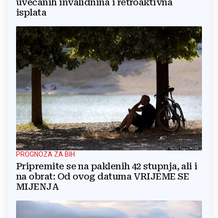
uvećanih invalidnina i retroaktivna
isplata
PROGNOZA ZA BIH
Pripremite se na paklenih 42 stupnja, ali i
na obrat: Od ovog datuma VRIJEME SE
MIJENJA