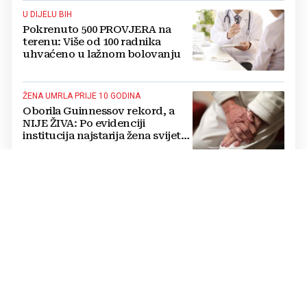
U DIJELU BIH
Pokrenuto 500 PROVJERA na
terenu: Više od 100 radnika
uhvaćeno u lažnom bolovanju
ŽENA UMRLA PRIJE 10 GODINA
Oborila Guinnessov rekord, a
NIJE ŽIVA: Po evidenciji
institucija najstarija žena svijeta
živi u BiH i ima 121 godinu
POREZI
Iznajmljujete stan i "kiriju
uzimate na ruke": Znate li što
morate platiti državi?
21. STOLJEĆE
Život u mraku i zaboravu: U
ovom dijelu BiH LJUDI KORISTE
SVIJEĆE jer već 30 godina