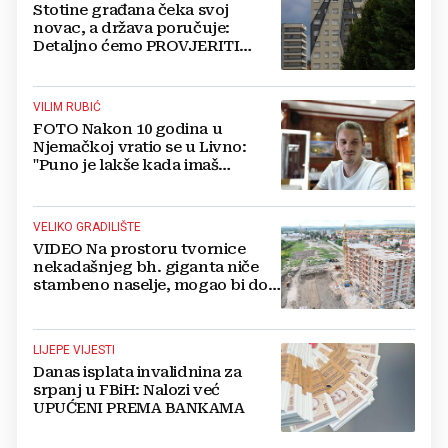
Stotine građana čeka svoj
novac, a država poručuje:
Detaljno ćemo PROVJERITI
SVAKI PAPIR prije nego isplatimo
ijednu marku!
VILIM RUBIĆ
FOTO Nakon 10 godina u
Njemačkoj vratio se u Livno:
"Puno je lakše kada imaš
OBITELJ uz sebe"
VELIKO GRADILIŠTE
VIDEO Na prostoru tvornice
nekadašnjeg bh. giganta niče
stambeno naselje, mogao bi doći
i Lidl
LIJEPE VIJESTI
Danas isplata invalidnina za
srpanj u FBiH: Nalozi već
UPUĆENI PREMA BANKAMA