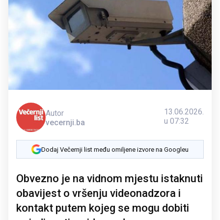
13.06.2026.
Autor
u 07:32
vecernji.ba
Dodaj Večernji list među omiljene izvore na Googleu
Obvezno je na vidnom mjestu istaknuti
obavijest o vršenju videonadzora i
kontakt putem kojeg se mogu dobiti