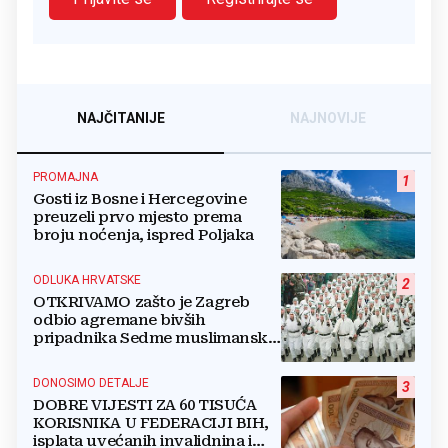
NAJČITANIJE
NAJNOVIJE
PROMAJNA
1
Gosti iz Bosne i Hercegovine
preuzeli prvo mjesto prema
broju noćenja, ispred Poljaka
ODLUKA HRVATSKE
2
OTKRIVAMO zašto je Zagreb
odbio agremane bivših
pripadnika Sedme muslimanske
i postrojbe Zulfikar
DONOSIMO DETALJE
3
DOBRE VIJESTI ZA 60 TISUĆA
KORISNIKA U FEDERACIJI BIH,
isplata uvećanih invalidnina i