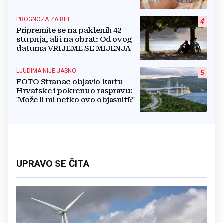
retroaktivna isplata
PROGNOZA ZA BIH
4
Pripremite se na paklenih 42
stupnja, ali i na obrat: Od ovog
datuma VRIJEME SE MIJENJA
LJUDIMA NIJE JASNO
5
FOTO Stranac objavio kartu
Hrvatske i pokrenuo raspravu:
'Može li mi netko ovo objasniti?'
UPRAVO SE ČITA