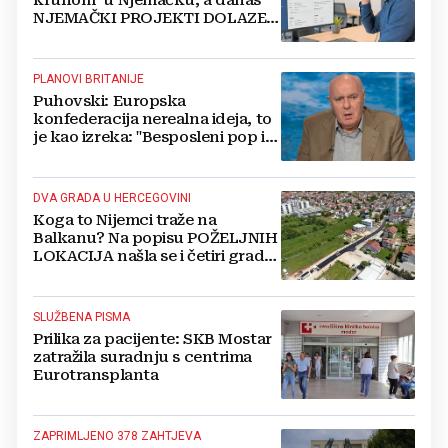
NJEMAČKI PROJEKTI DOLAZE U
HERCEGOVINU
PLANOVI BRITANIJE
Puhovski: Europska
konfederacija nerealna ideja, to
je kao izreka: "Besposleni pop i
jariće krsti"
DVA GRADA U HERCEGOVINI
Koga to Nijemci traže na
Balkanu? Na popisu POŽELJNIH
LOKACIJA našla se i četiri grada
iz BiH
SLUŽBENA PISMA
Prilika za pacijente: SKB Mostar
zatražila suradnju s centrima
Eurotransplanta
ZAPRIMLJENO 378 ZAHTJEVA