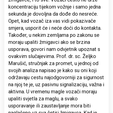
koncentraciju tijekom vožnje i samo jedna
sekunda je dovoljna da dođe do nesreće.
Opet, kad vozač iza vas vidi pokazivače
smjera, usporit će i neće doći do kontakta.
Također, u nekim zemljama po zakonu se
moraju upaliti žmigavci ako se brzina
usporava, govori nam odvjetnik upoznat s
ovakvim slučajevima. Prof. dr. sc. Željko
Marušić, stručnjak za promet, u jednoj od
svojih analiza napisao je kako su oni koji
održavaju cestu najodgovorniji za sigurnost
na njoj te je, uz pasivnu signalizaciju, važna i
aktivna. U vremenu magle vozači moraju
upaliti svjetla za maglu, a svako
usporavanje ili zaustavljanje mora biti
naglašeno uz sva četiri žmigavca. Kad je