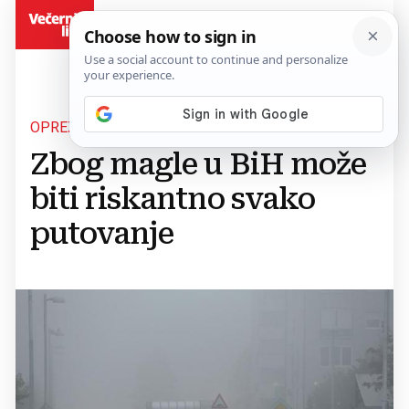
BiH
OPREZNO VOZITE
Zbog magle u BiH može
biti riskantno svako
putovanje