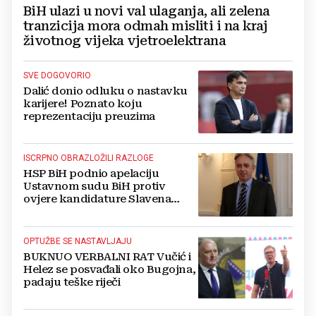
BiH ulazi u novi val ulaganja, ali zelena
tranzicija mora odmah misliti i na kraj
životnog vijeka vjetroelektrana
SVE DOGOVORIO
Dalić donio odluku o nastavku
karijere! Poznato koju
reprezentaciju preuzima
ISCRPNO OBRAZLOŽILI RAZLOGE
HSP BiH podnio apelaciju
Ustavnom sudu BiH protiv
ovjere kandidature Slavena
Kovačevića
OPTUŽBE SE NASTAVLJAJU
BUKNUO VERBALNI RAT Vučić i
Helez se posvađali oko Bugojna,
padaju teške riječi