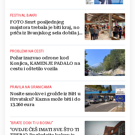
moguće redukcije...
FESTIVAL BAKRI
FOTO Smrt posljednjeg
majstora trebala je biti kraj, no
priča iz livanjskog sela dobila je
neočekivan nastavak
PROBLEMI NA CESTI
Požar izazvao odrone kod
Konjica, KAMENJE PADALO na
cestu i oštetilo vozila
PRAVILA NA GRANICAMA
Nosite smokve i grožđe iz BiH u
Hrvatsku? Kazna može biti i do
13.260 eura
"BRATE DOĐI TI U BOSNU"
"OVDJE ĆEŠ IMATI SVE ŠTO TI
TREBA": Pogledajte kakav je