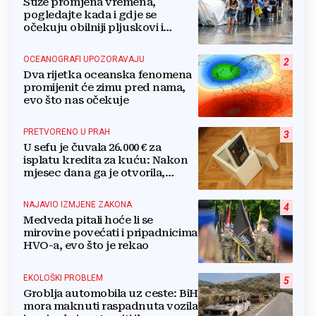
Stiže promjena vremena,
pogledajte kada i gdje se
očekuju obilniji pljuskovi i
grmljavina
OCEANOGRAFI UPOZORAVAJU
2
Dva rijetka oceanska fenomena
promijenit će zimu pred nama,
evo što nas očekuje
PRETVORENO U PRAH
3
U sefu je čuvala 26.000 € za
isplatu kredita za kuću: Nakon
mjesec dana ga je otvorila,
pozlilo joj je
NAJAVIO IZMJENE ZAKONA
4
Medveda pitali hoće li se
mirovine povećati i pripadnicima
HVO-a, evo što je rekao
EKOLOŠKI PROBLEM
5
Groblja automobila uz ceste: BiH
mora maknuti raspadnuta vozila