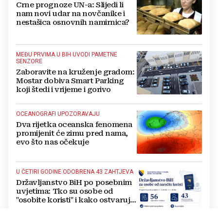
Crne prognoze UN-a: Slijedi li
nam novi udar na novčanike i
nestašica osnovnih namirnica?
MEĐU PRVIMA U BIH UVODI PAMETNE
SENZORE
Zaboravite na kruženje gradom:
Mostar dobiva Smart Parking
koji štedi i vrijeme i gorivo
OCEANOGRAFI UPOZORAVAJU
Dva rijetka oceanska fenomena
promijenit će zimu pred nama,
evo što nas očekuje
U ČETIRI GODINE ODOBRENA 43 ZAHTJEVA
Državljanstvo BiH po posebnim
uvjetima: Tko su osobe od
"osobite koristi" i kako ostvaruju
to pravo?