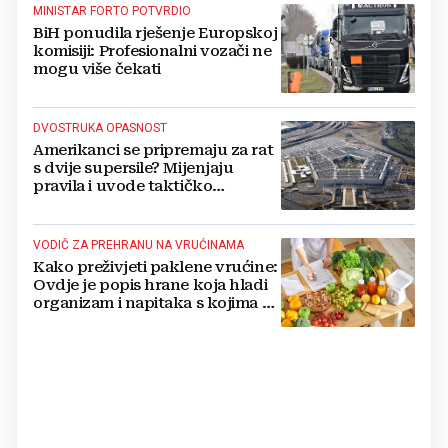
MINISTAR FORTO POTVRDIO
BiH ponudila rješenje Europskoj
komisiji: Profesionalni vozači ne
mogu više čekati
DVOSTRUKA OPASNOST
Amerikanci se pripremaju za rat
s dvije supersile? Mijenjaju
pravila i uvode taktičko
nuklearno oružje
VODIČ ZA PREHRANU NA VRUĆINAMA
Kako preživjeti paklene vrućine:
Ovdje je popis hrane koja hladi
organizam i napitaka s kojima si
činite 'medvjeđu uslugu'