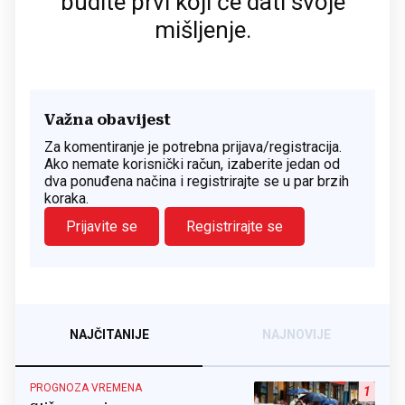
budite prvi koji će dati svoje
mišljenje.
Važna obavijest
Za komentiranje je potrebna prijava/registracija.
Ako nemate korisnički račun, izaberite jedan od
dva ponuđena načina i registrirajte se u par brzih
koraka.
Prijavite se
Registrirajte se
NAJČITANIJE
NAJNOVIJE
PROGNOZA VREMENA
1