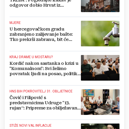
odgovor dobio Hrvat iz
Münchena kad je pitao treba li
se vratiti kući
MJERE
U hercegovačkom gradu
zabranjeno zalijevanje bašte:
Tko prekrši zabranu, bit će
isključen s mreže i novčano
kažnjen
KRAJ DRAME U MOSTARU?
Kordić nakon sastanka o krizi u
"Komunalnom": Svi želimo
povratak ljudi na posao, politika
mora dalje od ovoga
HNS BIH POKROVITELJ 31. OBLJETNICE
Čović i Filipović s
predstavnicima Udruge "13.
rujan“: Pripreme za obilježavanje
oslobođenja kraljevskog grada
Jajca
STIŽE NOVI VAL INFLACIJE