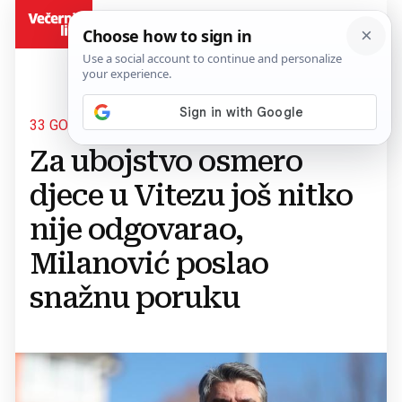
BiH
33 GODINE OD ZLOČINA
Za ubojstvo osmero
djece u Vitezu još nitko
nije odgovarao,
Milanović poslao
snažnu poruku