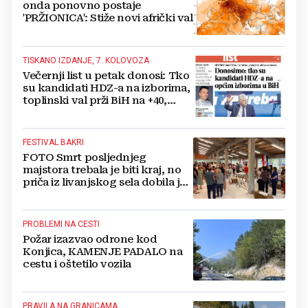
onda ponovno postaje
'PRŽIONICA': Stiže novi afrički val
TISKANO IZDANJE, 7. KOLOVOZA
Večernji list u petak donosi: Tko
su kandidati HDZ-a na izborima,
toplinski val prži BiH na +40,
moguće redukcije...
FESTIVAL BAKRI
FOTO Smrt posljednjeg
majstora trebala je biti kraj, no
priča iz livanjskog sela dobila je
neočekivan nastavak
PROBLEMI NA CESTI
Požar izazvao odrone kod
Konjica, KAMENJE PADALO na
cestu i oštetilo vozila
PRAVILA NA GRANICAMA