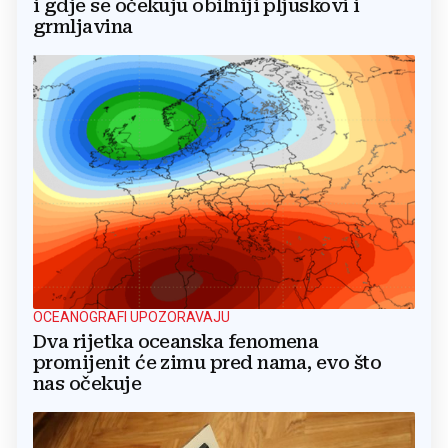
i gdje se očekuju obilniji pljuskovi i
grmljavina
OCEANOGRAFI UPOZORAVAJU
Dva rijetka oceanska fenomena
promijenit će zimu pred nama, evo što
nas očekuje