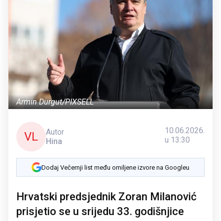
Armin Durgut/PIXSELL
10.06.2026.
Autor
VL
u 13:30
Hina
Dodaj Večernji list među omiljene izvore na Googleu
Hrvatski predsjednik Zoran Milanović
prisjetio se u srijedu 33. godišnjice