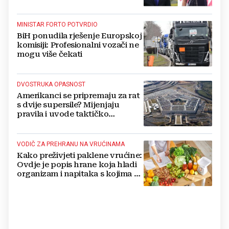
MINISTAR FORTO POTVRDIO
BiH ponudila rješenje Europskoj
komisiji: Profesionalni vozači ne
mogu više čekati
DVOSTRUKA OPASNOST
Amerikanci se pripremaju za rat
s dvije supersile? Mijenjaju
pravila i uvode taktičko
nuklearno oružje
VODIČ ZA PREHRANU NA VRUĆINAMA
Kako preživjeti paklene vrućine:
Ovdje je popis hrane koja hladi
organizam i napitaka s kojima si
činite 'medvjeđu uslugu'