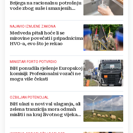
Brijega na racionalnu potrošnju
vode zbog suše i smanjenih
zaliha
NAJAVIO IZMJENE ZAKONA
Medveda pitali hoće li se
mirovine povećati i pripadnicima
HVO-a, evo što je rekao
MINISTAR FORTO POTVRDIO
BiH ponudila rješenje Europskoj
komisiji: Profesionalni vozači ne
mogu više čekati
OZBILJAN POTENCIJAL
BiH ulazi u novi val ulaganja, ali
zelena tranzicija mora odmah
misliti i na kraj životnog vijeka
vjetroelektrana