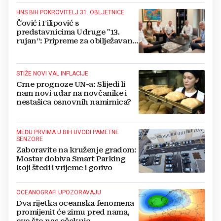
HNS BIH POKROVITELJ 31. OBLJETNICE
Čović i Filipović s
predstavnicima Udruge "13.
rujan“: Pripreme za obilježavanje
oslobođenja kraljevskog grada
Jajca
STIŽE NOVI VAL INFLACIJE
Crne prognoze UN-a: Slijedi li
nam novi udar na novčanike i
nestašica osnovnih namirnica?
MEĐU PRVIMA U BIH UVODI PAMETNE
SENZORE
Zaboravite na kruženje gradom:
Mostar dobiva Smart Parking
koji štedi i vrijeme i gorivo
OCEANOGRAFI UPOZORAVAJU
Dva rijetka oceanska fenomena
promijenit će zimu pred nama,
evo što nas očekuje