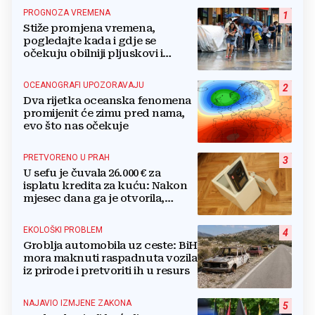
PROGNOZA VREMENA
1
Stiže promjena vremena,
pogledajte kada i gdje se
očekuju obilniji pljuskovi i
grmljavina
OCEANOGRAFI UPOZORAVAJU
2
Dva rijetka oceanska fenomena
promijenit će zimu pred nama,
evo što nas očekuje
PRETVORENO U PRAH
3
U sefu je čuvala 26.000 € za
isplatu kredita za kuću: Nakon
mjesec dana ga je otvorila,
pozlilo joj je
EKOLOŠKI PROBLEM
4
Groblja automobila uz ceste: BiH
mora maknuti raspadnuta vozila
iz prirode i pretvoriti ih u resurs
NAJAVIO IZMJENE ZAKONA
5