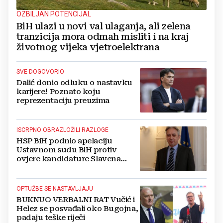
OZBILJAN POTENCIJAL
BiH ulazi u novi val ulaganja, ali zelena
tranzicija mora odmah misliti i na kraj
životnog vijeka vjetroelektrana
SVE DOGOVORIO
Dalić donio odluku o nastavku
karijere! Poznato koju
reprezentaciju preuzima
ISCRPNO OBRAZLOŽILI RAZLOGE
HSP BiH podnio apelaciju
Ustavnom sudu BiH protiv
ovjere kandidature Slavena
Kovačevića
OPTUŽBE SE NASTAVLJAJU
BUKNUO VERBALNI RAT Vučić i
Helez se posvađali oko Bugojna,
padaju teške riječi