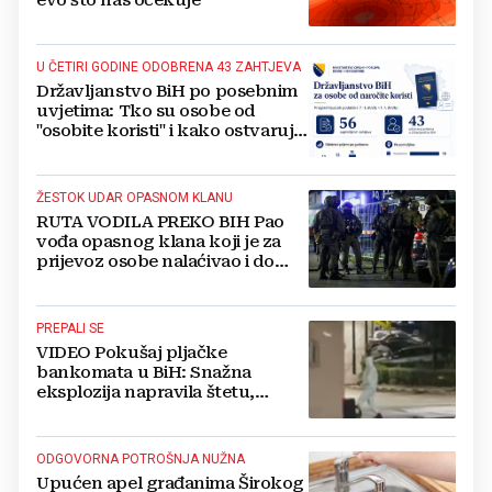
U ČETIRI GODINE ODOBRENA 43 ZAHTJEVA
Državljanstvo BiH po posebnim
uvjetima: Tko su osobe od
"osobite koristi" i kako ostvaruju
to pravo?
ŽESTOK UDAR OPASNOM KLANU
RUTA VODILA PREKO BIH Pao
vođa opasnog klana koji je za
prijevoz osobe nalaćivao i do
10.000 eura
PREPALI SE
VIDEO Pokušaj pljačke
bankomata u BiH: Snažna
eksplozija napravila štetu,
stanari natjerali pljačkaše u bijeg
ODGOVORNA POTROŠNJA NUŽNA
Upućen apel građanima Širokog