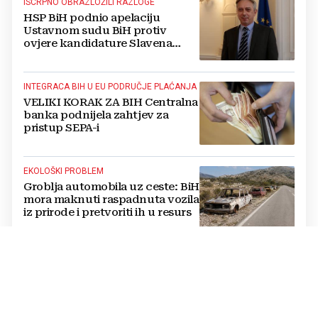
ISCRPNO OBRAZLOŽILI RAZLOGE
HSP BiH podnio apelaciju
Ustavnom sudu BiH protiv
ovjere kandidature Slavena
Kovačevića
INTEGRACA BIH U EU PODRUČJE PLAĆANJA
VELIKI KORAK ZA BIH Centralna
banka podnijela zahtjev za
pristup SEPA-i
EKOLOŠKI PROBLEM
Groblja automobila uz ceste: BiH
mora maknuti raspadnuta vozila
iz prirode i pretvoriti ih u resurs
OPTUŽBE SE NASTAVLJAJU
BUKNUO VERBALNI RAT Vučić i
Helez se posvađali oko Bugojna,
padaju teške riječi