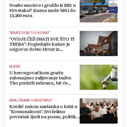
Nosite smokve i grožđe iz BiH u
Hrvatsku? Kazna može biti i do
13.260 eura
"BRATE DOĐI TI U BOSNU"
"OVDJE ĆEŠ IMATI SVE ŠTO TI
TREBA": Pogledajte kakav je
odgovor dobio Hrvat iz
Münchena kad je pitao treba li
se vratiti kući
MJERE
U hercegovačkom gradu
zabranjeno zalijevanje bašte:
Tko prekrši zabranu, bit će
isključen s mreže i novčano
kažnjen
KRAJ DRAME U MOSTARU?
Kordić nakon sastanka o krizi u
"Komunalnom": Svi želimo
povratak ljudi na posao, politika
mora dalje od ovoga