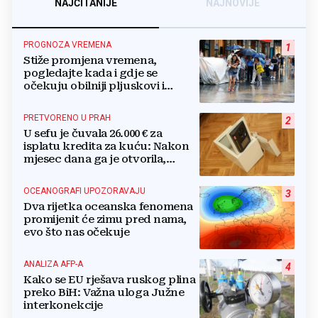
NAJČITANIJE
NAJNOVIJE
PROGNOZA VREMENA
1
Stiže promjena vremena,
pogledajte kada i gdje se
očekuju obilniji pljuskovi i
grmljavina
PRETVORENO U PRAH
2
U sefu je čuvala 26.000 € za
isplatu kredita za kuću: Nakon
mjesec dana ga je otvorila,
pozlilo joj je
OCEANOGRAFI UPOZORAVAJU
3
Dva rijetka oceanska fenomena
promijenit će zimu pred nama,
evo što nas očekuje
ANALIZA AFP-A
4
Kako se EU rješava ruskog plina
preko BiH: Važna uloga Južne
interkonekcije