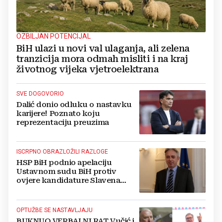
OZBILJAN POTENCIJAL
BiH ulazi u novi val ulaganja, ali zelena
tranzicija mora odmah misliti i na kraj
životnog vijeka vjetroelektrana
SVE DOGOVORIO
Dalić donio odluku o nastavku
karijere! Poznato koju
reprezentaciju preuzima
ISCRPNO OBRAZLOŽILI RAZLOGE
HSP BiH podnio apelaciju
Ustavnom sudu BiH protiv
ovjere kandidature Slavena
Kovačevića
OPTUŽBE SE NASTAVLJAJU
BUKNUO VERBALNI RAT Vučić i