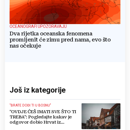
OCEANOGRAFI UPOZORAVAJU
Dva rijetka oceanska fenomena
promijenit će zimu pred nama, evo što
nas očekuje
Još iz kategorije
"BRATE DOĐI TI U BOSNU"
"OVDJE ĆEŠ IMATI SVE ŠTO TI
TREBA": Pogledajte kakav je
odgovor dobio Hrvat iz
Münchena kad je pitao treba li