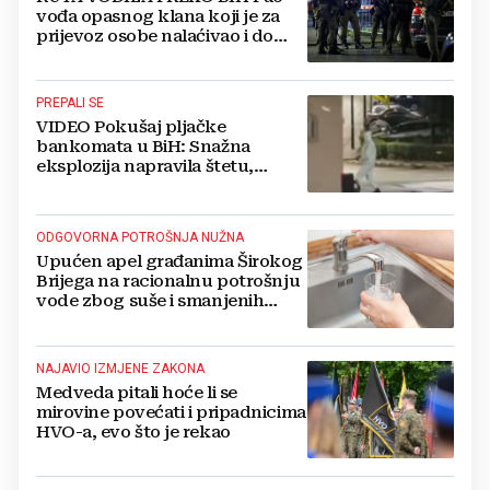
vođa opasnog klana koji je za
prijevoz osobe nalaćivao i do
10.000 eura
PREPALI SE
VIDEO Pokušaj pljačke
bankomata u BiH: Snažna
eksplozija napravila štetu,
stanari natjerali pljačkaše u bijeg
ODGOVORNA POTROŠNJA NUŽNA
Upućen apel građanima Širokog
Brijega na racionalnu potrošnju
vode zbog suše i smanjenih
zaliha
NAJAVIO IZMJENE ZAKONA
Medveda pitali hoće li se
mirovine povećati i pripadnicima
HVO-a, evo što je rekao