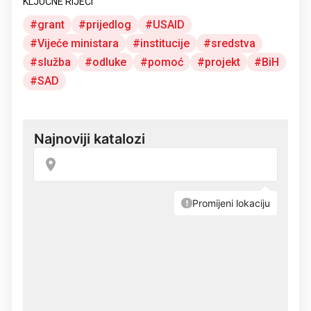
KLJUČNE RIJEČI
grant
prijedlog
USAID
Vijeće ministara
institucije
sredstva
služba
odluke
pomoć
projekt
BiH
SAD