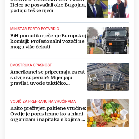
Helez se posvađali oko Bugojna,
padaju teške riječi
MINISTAR FORTO POTVRDIO
BiH ponudila rješenje Europskoj
komisiji: Profesionalni vozači ne
mogu više čekati
DVOSTRUKA OPASNOST
Amerikanci se pripremaju za rat
s dvije supersile? Mijenjaju
pravila i uvode taktičko
nuklearno oružje
VODIČ ZA PREHRANU NA VRUĆINAMA
Kako preživjeti paklene vrućine:
Ovdje je popis hrane koja hladi
organizam i napitaka s kojima si
činite 'medvjeđu uslugu'