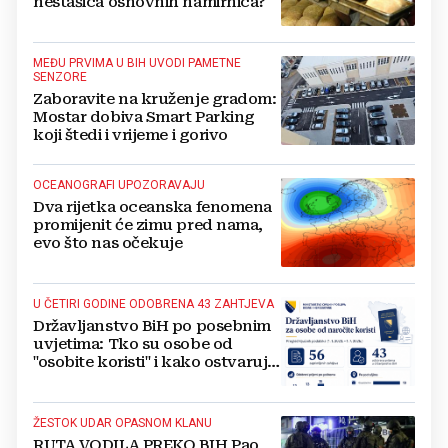
nestašica osnovnih namirnica?
MEĐU PRVIMA U BIH UVODI PAMETNE
SENZORE
Zaboravite na kruženje gradom:
Mostar dobiva Smart Parking
koji štedi i vrijeme i gorivo
OCEANOGRAFI UPOZORAVAJU
Dva rijetka oceanska fenomena
promijenit će zimu pred nama,
evo što nas očekuje
U ČETIRI GODINE ODOBRENA 43 ZAHTJEVA
Državljanstvo BiH po posebnim
uvjetima: Tko su osobe od
"osobite koristi" i kako ostvaruju
to pravo?
ŽESTOK UDAR OPASNOM KLANU
RUTA VODILA PREKO BIH Pao