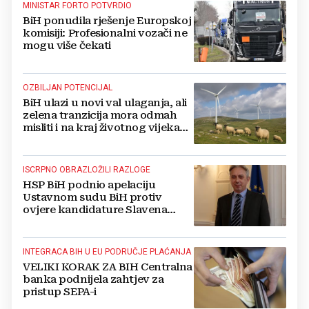
MINISTAR FORTO POTVRDIO
BiH ponudila rješenje Europskoj
komisiji: Profesionalni vozači ne
mogu više čekati
OZBILJAN POTENCIJAL
BiH ulazi u novi val ulaganja, ali
zelena tranzicija mora odmah
misliti i na kraj životnog vijeka
vjetroelektrana
ISCRPNO OBRAZLOŽILI RAZLOGE
HSP BiH podnio apelaciju
Ustavnom sudu BiH protiv
ovjere kandidature Slavena
Kovačevića
INTEGRACA BIH U EU PODRUČJE PLAĆANJA
VELIKI KORAK ZA BIH Centralna
banka podnijela zahtjev za
pristup SEPA-i