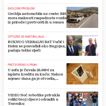
EKOLOŠKI PROBLEM
Groblja automobila uz ceste: BiH
mora maknuti raspadnuta vozila
iz prirode i pretvoriti ih u resurs
OPTUŽBE SE NASTAVLJAJU
BUKNUO VERBALNI RAT Vučić i
Helez se posvađali oko Bugojna,
padaju teške riječi
PRETVORENO U PRAH
U sefu je čuvala 26.000 € za
isplatu kredita za kuću: Nakon
mjesec dana ga je otvorila,
pozlilo joj je
VIDEO Noć robotike privukla
veliki broj i djece i odraslih u
Travniku