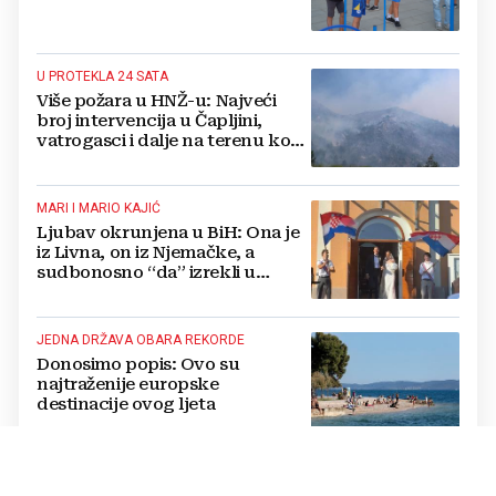
U PROTEKLA 24 SATA
Više požara u HNŽ-u: Najveći
broj intervencija u Čapljini,
vatrogasci i dalje na terenu kod
Konjica
MARI I MARIO KAJIĆ
Ljubav okrunjena u BiH: Ona je
iz Livna, on iz Njemačke, a
sudbonosno “da” izrekli u
Kreševu, otkrili su zašto
JEDNA DRŽAVA OBARA REKORDE
Donosimo popis: Ovo su
najtraženije europske
destinacije ovog ljeta
SIGURNOSNI INCIDENT