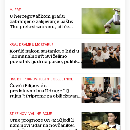
se vratiti kući
MJERE
U hercegovačkom gradu
zabranjeno zalijevanje bašte:
Tko prekrši zabranu, bit će
isključen s mreže i novčano
kažnjen
KRAJ DRAME U MOSTARU?
Kordić nakon sastanka o krizi u
"Komunalnom": Svi želimo
povratak ljudi na posao, politika
mora dalje od ovoga
HNS BIH POKROVITELJ 31. OBLJETNICE
Čović i Filipović s
predstavnicima Udruge "13.
rujan“: Pripreme za obilježavanje
oslobođenja kraljevskog grada
Jajca
STIŽE NOVI VAL INFLACIJE
Crne prognoze UN-a: Slijedi li
nam novi udar na novčanike i