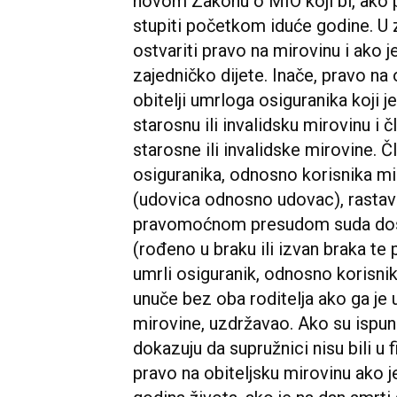
novom Zakonu o MIO koji bi, ako 
stupiti početkom iduće godine. U 
ostvariti pravo na mirovinu i ako je
zajedničko dijete. Inače, pravo na 
obitelji umrloga osiguranika koji j
starosnu ili invalidsku mirovinu i č
starosne ili invalidske mirovine. 
osiguranika, odnosno korisnika mi
(udovica odnosno udovac), rastavl
pravomoćnom presudom suda dosuđ
(rođeno u braku ili izvan braka te 
umrli osiguranik, odnosno korisnik
unuče bez oba roditelja ako ga je 
mirovine, uzdržavao. Ako su ispuni
dokazuju da supružnici nisu bili u
pravo na obiteljsku mirovinu ako j