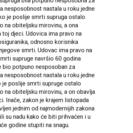
i supruga bila potpuno nesposobna za
va nesposobnost nastala u roku jedne
ko je poslije smrti supruga ostalo
vo na obiteljsku mirovinu, a ona
 toj djeci. Udovica ima pravo na
 osiguranika, odnosno korisnika
njegove smrti. Udovac ima pravo na
 smrti supruge navršio 60 godina
uge bio potpuno nesposoban za
va nesposobnost nastala u roku jedne
 je poslije smrti supruge ostalo
vo na obiteljsku mirovinu, a on obavlja
ci. Inače, zakon je krajem listopada
avljen jednim od najmodernijih zakona
li su nadu kako će biti prihvaćen i u
e godine stupiti na snagu.