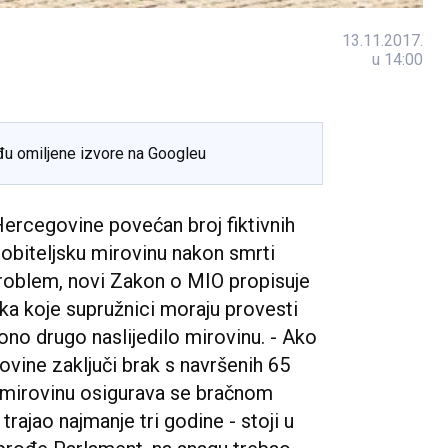
13.11.2017.
u 14:00
đu omiljene izvore na Googleu
Hercegovine povećan broj fiktivnih
obiteljsku mirovinu nakon smrti
 problem, novi Zakon o MIO propisuje
aka koje supružnici moraju provesti
ono drugo naslijedilo mirovinu. - Ako
rovine zaključi brak s navršenih 65
u mirovinu osigurava se bračnom
rajao najmanje tri godine - stoji u