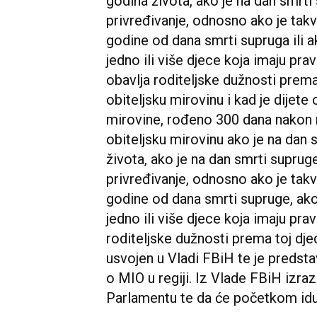
godina života, ako je na dan smrt
privređivanje, odnosno ako je tak
godine od dana smrti supruga ili a
jedno ili više djece koja imaju pra
obavlja roditeljske dužnosti prema
obiteljsku mirovinu i kad je dijete
mirovine, rođeno 300 dana nakon 
obiteljsku mirovinu ako je na dan
života, ako je na dan smrti supr
privređivanje, odnosno ako je tak
godine od dana smrti supruge, ako
jedno ili više djece koja imaju pra
roditeljske dužnosti prema toj dje
usvojen u Vladi FBiH te je predst
o MIO u regiji. Iz Vlade FBiH izrazi
Parlamentu te da će početkom iduć