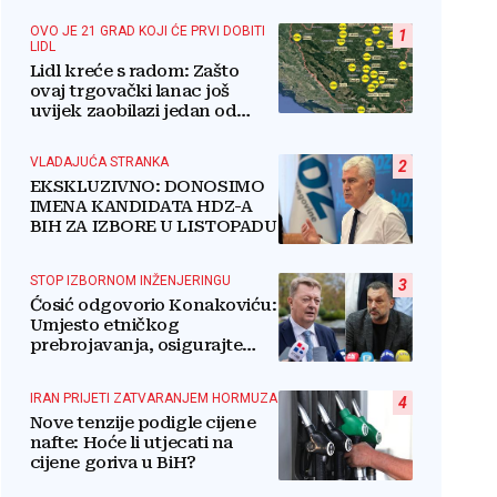
OVO JE 21 GRAD KOJI ĆE PRVI DOBITI
1
LIDL
Lidl kreće s radom: Zašto
ovaj trgovački lanac još
uvijek zaobilazi jedan od
najvećih gradova u BiH?
VLADAJUĆA STRANKA
2
EKSKLUZIVNO: DONOSIMO
IMENA KANDIDATA HDZ-A
BIH ZA IZBORE U LISTOPADU
STOP IZBORNOM INŽENJERINGU
3
Ćosić odgovorio Konakoviću:
Umjesto etničkog
prebrojavanja, osigurajte
stvarnu ravnopravnost
Hrvata
IRAN PRIJETI ZATVARANJEM HORMUZA
4
Nove tenzije podigle cijene
nafte: Hoće li utjecati na
cijene goriva u BiH?