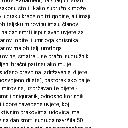
prođe Parlament, na snagu trebao
zakonu stoji i kako supružnik može
 u braku kraće od tri godine, ali imaju
obiteljsku mirovinu imaju članovi
e na dan smrti ispunjavao uvjete za
lanovi obitelji umrloga korisnika
Članovima obitelji umrloga
rovine, smatraju se bračni supružnik
jeni bračni partner ako mu je
eno pravo na izdržavanje, dijete
posvojeno dijete), pastorak ako ga je
 mirovine, uzdržavao te dijete -
umrli osiguranik, odnosno korisnik
li gore navedene uvjete, koji
 fiktivnim brakovima, udovica ima
e na dan smrti supruga navršila 50