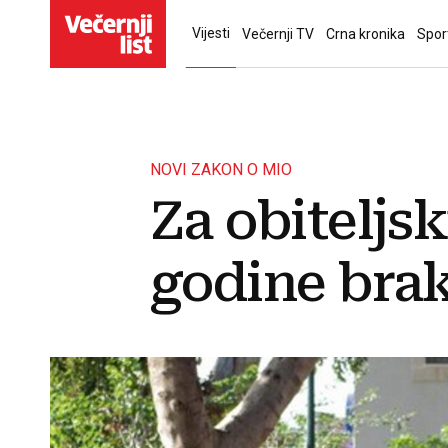
Vijesti
Večernji TV
Crna kronika
Spor
NOVI ZAKON O MIO
Za obitelj
godine braka