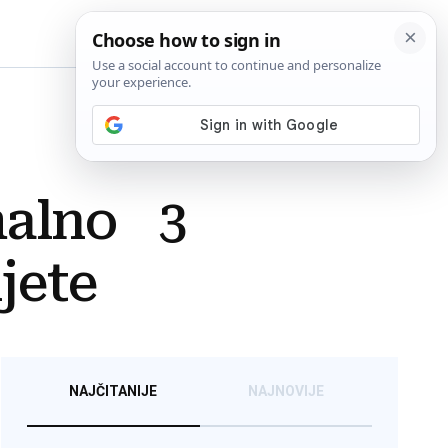
BiH
malno 3
jete
NAJČITANIJE
NAJNOVIJE