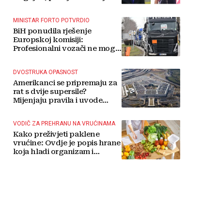
MINISTAR FORTO POTVRDIO
BiH ponudila rješenje
Europskoj komisiji:
Profesionalni vozači ne mogu
više čekati
DVOSTRUKA OPASNOST
Amerikanci se pripremaju za
rat s dvije supersile?
Mijenjaju pravila i uvode
taktičko nuklearno oružje
VODIČ ZA PREHRANU NA VRUĆINAMA
Kako preživjeti paklene
vrućine: Ovdje je popis hrane
koja hladi organizam i
napitaka s kojima si činite
'medvjeđu uslugu'