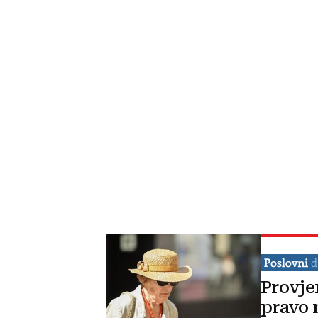
Provje
pravo 