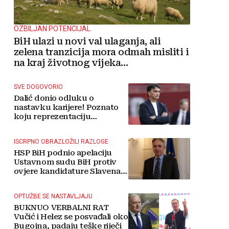
OZBILJAN POTENCIJAL
BiH ulazi u novi val ulaganja, ali
zelena tranzicija mora odmah misliti i
na kraj životnog vijeka
vjetroelektrana
SVE DOGOVORIO
Dalić donio odluku o
nastavku karijere! Poznato
koju reprezentaciju
preuzima
ISCRPNO OBRAZLOŽILI RAZLOGE
HSP BiH podnio apelaciju
Ustavnom sudu BiH protiv
ovjere kandidature Slavena
Kovačevića
OPTUŽBE SE NASTAVLJAJU
BUKNUO VERBALNI RAT
Vučić i Helez se posvađali oko
Bugojna, padaju teške riječi