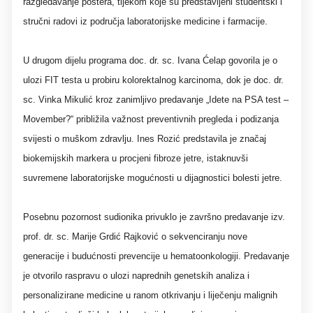
razgledavanje postera, tijekom koje su predstavljeni studentski i
stručni radovi iz područja laboratorijske medicine i farmacije.
U drugom dijelu programa doc. dr. sc. Ivana Ćelap govorila je o
ulozi FIT testa u probiru kolorektalnog karcinoma, dok je doc. dr.
sc. Vinka Mikulić kroz zanimljivo predavanje „Idete na PSA test –
Movember?“ približila važnost preventivnih pregleda i podizanja
svijesti o muškom zdravlju. Ines Rozić predstavila je značaj
biokemijskih markera u procjeni fibroze jetre, istaknuvši
suvremene laboratorijske mogućnosti u dijagnostici bolesti jetre.
Posebnu pozornost sudionika privuklo je završno predavanje izv.
prof. dr. sc. Marije Grdić Rajković o sekvenciranju nove
generacije i budućnosti prevencije u hematoonkologiji. Predavanje
je otvorilo raspravu o ulozi naprednih genetskih analiza i
personalizirane medicine u ranom otkrivanju i liječenju malignih