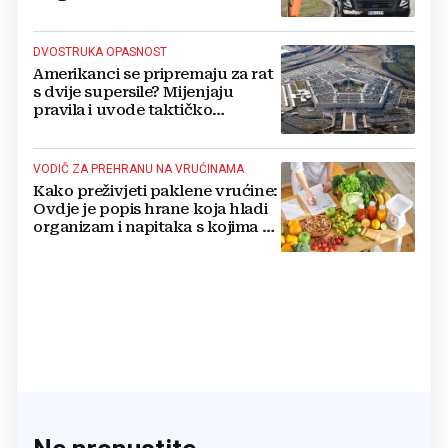
DVOSTRUKA OPASNOST
Amerikanci se pripremaju za rat
s dvije supersile? Mijenjaju
pravila i uvode taktičko
nuklearno oružje
VODIČ ZA PREHRANU NA VRUĆINAMA
Kako preživjeti paklene vrućine:
Ovdje je popis hrane koja hladi
organizam i napitaka s kojima si
činite 'medvjeđu uslugu'