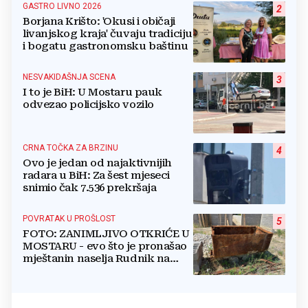
GASTRO LIVNO 2026
2
Borjana Krišto: 'Okusi i običaji
livanjskog kraja' čuvaju tradiciju
i bogatu gastronomsku baštinu
NESVAKIDAŠNJA SCENA
3
I to je BiH: U Mostaru pauk
odvezao policijsko vozilo
CRNA TOČKA ZA BRZINU
4
Ovo je jedan od najaktivnijih
radara u BiH: Za šest mjeseci
snimio čak 7.536 prekršaja
POVRATAK U PROŠLOST
5
FOTO: ZANIMLJIVO OTKRIĆE U
MOSTARU - evo što je pronašao
mještanin naselja Rudnik na
svome imanju