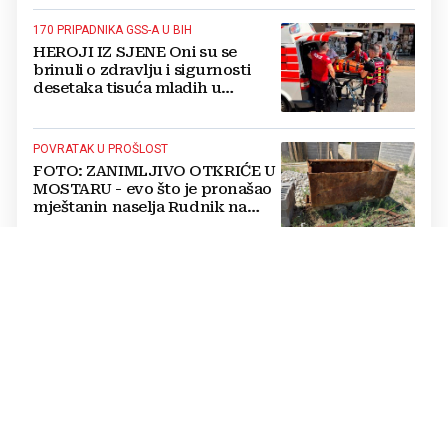
170 PRIPADNIKA GSS-A U BIH
HEROJI IZ SJENE Oni su se
brinuli o zdravlju i sigurnosti
desetaka tisuća mladih u
Međugorju. DONOSIMO
FOTOGRAFIJE
POVRATAK U PROŠLOST
FOTO: ZANIMLJIVO OTKRIĆE U
MOSTARU - evo što je pronašao
mještanin naselja Rudnik na
svome imanju
POSLJEDICE TOPLINSKOG VALA
Prof. dr. sc. Dragan Babić za
Večernjak: Što ekstremne
vrućine čine našoj psihi, koje tri
namirnice trebamo jesti, kako se
boriti...
REKORDERI U ZRAKU
Traju i do 19 sati: Pogledajte koji
su najduži letovi na svijetu i
kamo vodi nova rekordna linija