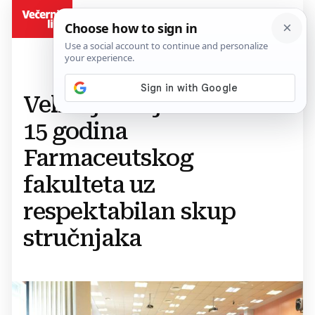
BiH
Veliki jubilej u Mostaru:
15 godina
Farmaceutskog
fakulteta uz
respektabilan skup
stručnjaka