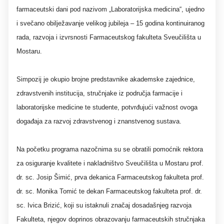
farmaceutski dani pod nazivom „Laboratorijska medicina“, ujedno
i svečano obilježavanje velikog jubileja – 15 godina kontinuiranog
rada, razvoja i izvrsnosti Farmaceutskog fakulteta Sveučilišta u
Mostaru.
Simpozij je okupio brojne predstavnike akademske zajednice,
zdravstvenih institucija, stručnjake iz područja farmacije i
laboratorijske medicine te studente, potvrđujući važnost ovoga
događaja za razvoj zdravstvenog i znanstvenog sustava.
Na početku programa nazočnima su se obratili pomoćnik rektora
za osiguranje kvalitete i nakladništvo Sveučilišta u Mostaru prof.
dr. sc. Josip Šimić, prva dekanica Farmaceutskog fakulteta prof.
dr. sc. Monika Tomić te dekan Farmaceutskog fakulteta prof. dr.
sc. Ivica Brizić, koji su istaknuli značaj dosadašnjeg razvoja
Fakulteta, njegov doprinos obrazovanju farmaceutskih stručnjaka