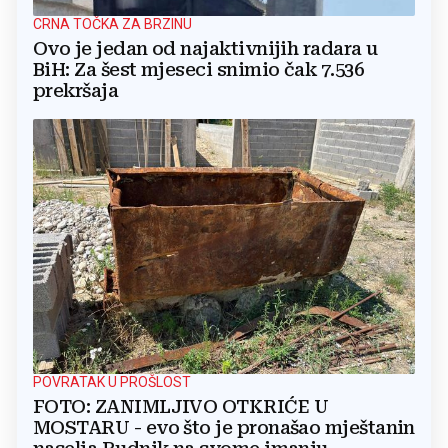
CRNA TOČKA ZA BRZINU
Ovo je jedan od najaktivnijih radara u
BiH: Za šest mjeseci snimio čak 7.536
prekršaja
POVRATAK U PROŠLOST
FOTO: ZANIMLJIVO OTKRIĆE U
MOSTARU - evo što je pronašao mještanin