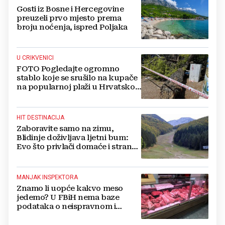
Gosti iz Bosne i Hercegovine
preuzeli prvo mjesto prema
broju noćenja, ispred Poljaka
U CRIKVENICI
FOTO Pogledajte ogromno
stablo koje se srušilo na kupače
na popularnoj plaži u Hrvatskoj:
Ima i ozlijeđenih
HIT DESTINACIJA
Zaboravite samo na zimu,
Blidinje doživljava ljetni bum:
Evo što privlači domaće i strane
turiste
MANJAK INSPEKTORA
Znamo li uopće kakvo meso
jedemo? U FBiH nema baze
podataka o neispravnom i
uništenom mesu