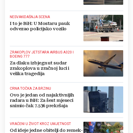
NESVAKIDAŠNJA SCENA
I to je BiH: U Mostaru pauk
odvezao policijsko vozilo
ZRAKOPLOV JETSTARA AIRBUS A320 I
BOEING 777
Za dlaku izbjegnut sudar
zrakoplova u zračnoj luci i
velika tragedija
CRNA TOČKA ZA BRZINU
Ovo je jedan od najaktivnijih
radara u BiH: Za šest mjeseci
snimio čak 7.536 prekršaja
VRAĆENI U ŽIVOT KROZ UMJETNOST
Od ideje jedne obitelji do remek-