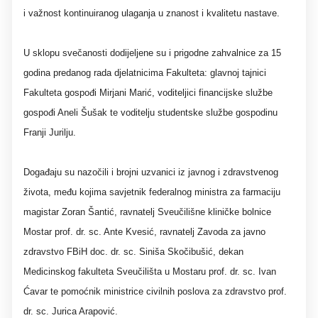
i važnost kontinuiranog ulaganja u znanost i kvalitetu nastave.
U sklopu svečanosti dodijeljene su i prigodne zahvalnice za 15
godina predanog rada djelatnicima Fakulteta: glavnoj tajnici
Fakulteta gospođi Mirjani Marić, voditeljici financijske službe
gospođi Aneli Šušak te voditelju studentske službe gospodinu
Franji Jurilju.
Događaju su nazočili i brojni uzvanici iz javnog i zdravstvenog
života, među kojima savjetnik federalnog ministra za farmaciju
magistar Zoran Šantić, ravnatelj Sveučilišne kliničke bolnice
Mostar prof. dr. sc. Ante Kvesić, ravnatelj Zavoda za javno
zdravstvo FBiH doc. dr. sc. Siniša Skočibušić, dekan
Medicinskog fakulteta Sveučilišta u Mostaru prof. dr. sc. Ivan
Ćavar te pomoćnik ministrice civilnih poslova za zdravstvo prof.
dr. sc. Jurica Arapović.