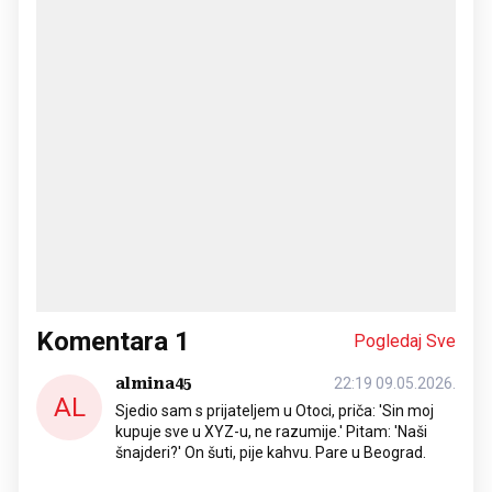
Komentara
1
Pogledaj Sve
almina45
22:19 09.05.2026.
AL
Sjedio sam s prijateljem u Otoci, priča: 'Sin moj
kupuje sve u XYZ-u, ne razumije.' Pitam: 'Naši
šnajderi?' On šuti, pije kahvu. Pare u Beograd.