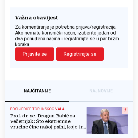
Važna obavijest
Za komentiranje je potrebna prijava/registracija.
Ako nemate korisnički račun, izaberite jedan od
dva ponuđena načina i registrirajte se u par brzih
koraka.
Prijavite se
Registrirajte se
NAJČITANIJE
NAJNOVIJE
POSLJEDICE TOPLINSKOG VALA
1
Prof. dr. sc. Dragan Babić za
Večernjak: Što ekstremne
vrućine čine našoj psihi, koje tri
namirnice trebamo jesti, kako se
boriti...