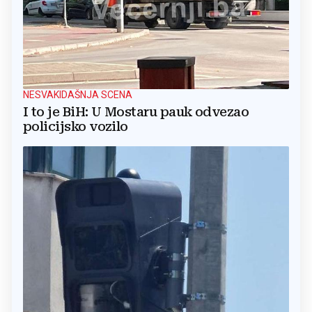
NESVAKIDAŠNJA SCENA
I to je BiH: U Mostaru pauk odvezao
policijsko vozilo