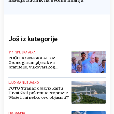
naselja Rudnik na svome imanju
Još iz kategorije
311. SINJSKA ALKA
POČELA SINJSKA ALKA:
Gromoglasan pljesak za
branitelje, vukovarskog
gradonačelnika, Čovića i Krišto
LJUDIMA NIJE JASNO
FOTO Stranac objavio kartu
Hrvatske i pokrenuo raspravu:
'Može li mi netko ovo objasniti?'
PROMAJNA