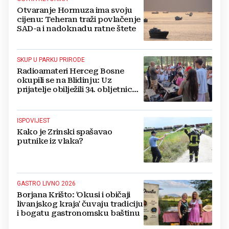
Otvaranje Hormuza ima svoju
cijenu: Teheran traži povlačenje
SAD-a i nadoknadu ratne štete
SKUP U PARKU PRIRODE
Radioamateri Herceg Bosne
okupili se na Blidinju: Uz
prijatelje obilježili 34. obljetnicu
osnutka
ISPOVIJEST
Kako je Zrinski spašavao
putnike iz vlaka?
GASTRO LIVNO 2026
Borjana Krišto: 'Okusi i običaji
livanjskog kraja' čuvaju tradiciju
i bogatu gastronomsku baštinu