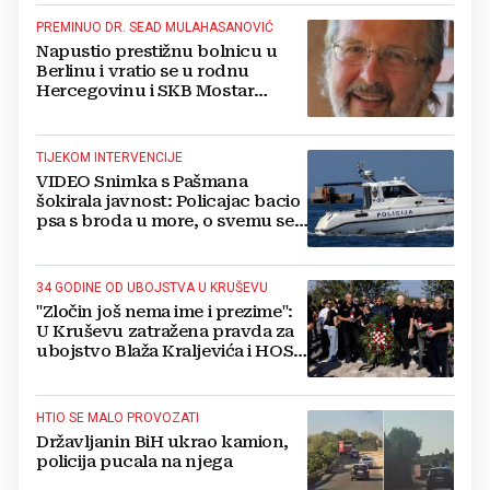
PREMINUO DR. SEAD MULAHASANOVIĆ
Napustio prestižnu bolnicu u
Berlinu i vratio se u rodnu
Hercegovinu i SKB Mostar
spašavati živote
TIJEKOM INTERVENCIJE
VIDEO Snimka s Pašmana
šokirala javnost: Policajac bacio
psa s broda u more, o svemu se
oglasila policija
34 GODINE OD UBOJSTVA U KRUŠEVU
"Zločin još nema ime i prezime":
U Kruševu zatražena pravda za
ubojstvo Blaža Kraljevića i HOS-
ovaca
HTIO SE MALO PROVOZATI
Državljanin BiH ukrao kamion,
policija pucala na njega