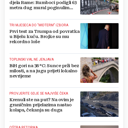
djela Rame: Rumboci podigli 63
metra dug mural poginulim
braniteljima
TRI MJESECA DO "MIDTERM" IZBORA
Prvi test za Trumpa od povratka
u Bijelu kuću. Brojke su mu
rekordno loše
TOPLINSKI VAL NE JENJAVA
BiH gori na 38 °C: Sunce prži bez
milosti, a na jugu prijeti lokalno
nevrijeme
PROVJERITE GDJE SE NAJVIŠE ČEKA
Krenuli ste na put? Na ovim je
graničnim prijelazima nastao
kolaps, čekanja su duga
OŠTRA RETORIKA