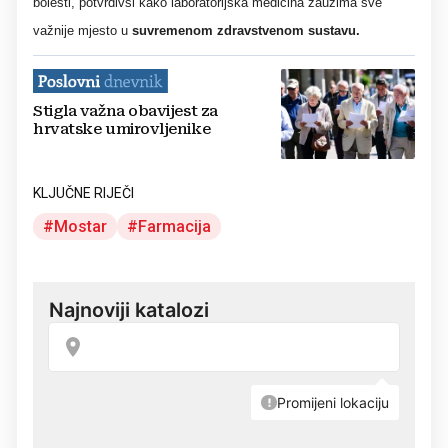
bolesti, potvrdivši kako laboratorijska medicina zauzima sve
važnije mjesto u
suvremenom zdravstvenom sustavu.
Stigla važna obavijest za
hrvatske umirovljenike
KLJUČNE RIJEČI
Mostar
Farmacija