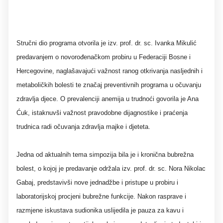
Stručni dio programa otvorila je izv. prof. dr. sc. Ivanka Mikulić
predavanjem o novorođenačkom probiru u Federaciji Bosne i
Hercegovine, naglašavajući važnost ranog otkrivanja nasljednih i
metaboličkih bolesti te značaj preventivnih programa u očuvanju
zdravlja djece. O prevalenciji anemija u trudnoći govorila je Ana
Ćuk, istaknuvši važnost pravodobne dijagnostike i praćenja
trudnica radi očuvanja zdravlja majke i djeteta.
Jedna od aktualnih tema simpozija bila je i kronična bubrežna
bolest, o kojoj je predavanje održala izv. prof. dr. sc. Nora Nikolac
Gabaj, predstavivši nove jednadžbe i pristupe u probiru i
laboratorijskoj procjeni bubrežne funkcije. Nakon rasprave i
razmjene iskustava sudionika uslijedila je pauza za kavu i