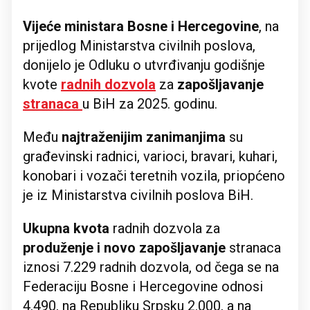
Vijeće ministara Bosne i Hercegovine
, na
prijedlog Ministarstva civilnih poslova,
donijelo je Odluku o utvrđivanju godišnje
kvote
radnih dozvola
za
zapošljavanje
stranaca
u BiH za 2025. godinu.
Među
najtraženijim zanimanjima
su
građevinski radnici, varioci, bravari, kuhari,
konobari i vozači teretnih vozila, priopćeno
je iz Ministarstva civilnih poslova BiH.
Ukupna kvota
radnih dozvola za
produženje i novo zapošljavanje
stranaca
iznosi 7.229 radnih dozvola, od čega se na
Federaciju Bosne i Hercegovine odnosi
4.490, na Republiku Srpsku 2.000, a na