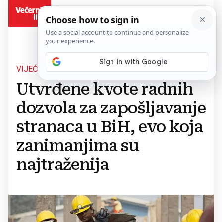
BiH
VIJEĆE MINISTARA BIH
Utvrđene kvote radnih
dozvola za zapošljavanje
stranaca u BiH, evo koja
zanimanjima su
najtraženija