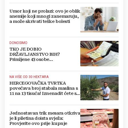
Umor koji ne prolazi: ovo je oblik
anemije koji mnogi zanemaruju,
a može skrivati teške bolesti
DONOSIMO
TKO JE DOBIO
DRŽAVLJANSTVO BIH?
Primljene 43 osobe...
NA VIŠE OD 30 HEKTARA
HERCEGOVAČKA TVRTKA
povećava broj stabala maslina s
11 na 13 tisuća! Iznenadit ćete se
kako ih štite
Jednostavan trik mesara otkriva
je li piletina doista svježa:
Provjerite ovo prije kupnje