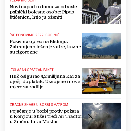
TEŽAK INCIDENT
Novi napad u domu za odrasle
psihički bolesne osobe: Pipao
štićenicu, htio ju oženiti
"NE PONOVIMO 2022. GODINU"
Poziv na oprez na Blidinju:
Zabranjeno loženje vatre, kazne
su rigorozne
IZGLASAN OPSEŽAN PAKET
HBŽ osigurao 3,2 milijuna KM za
dječji doplatak: Usvojene i nove
mjere za rodilje
ZRAČNE SNAGE U BORBI S VATROM
Pojačanje u borbi protiv požara
u Konjicu: Stiže i treći Air Tractor
u Zračnu luku Mostar