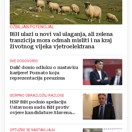
OZBILJAN POTENCIJAL
BiH ulazi u novi val ulaganja, ali zelena
tranzicija mora odmah misliti i na kraj
životnog vijeka vjetroelektrana
SVE DOGOVORIO
Dalić donio odluku o nastavku
karijere! Poznato koju
reprezentaciju preuzima
ISCRPNO OBRAZLOŽILI RAZLOGE
HSP BiH podnio apelaciju
Ustavnom sudu BiH protiv
ovjere kandidature Slavena
Kovačevića
OPTUŽBE SE NASTAVLJAJU