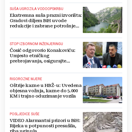
SUŠA UGROZILA VODOOPSKRBU
Ekstremna suša prazni izvorišta:
Gradovi diljem BiH uvode
redukcije i zabrane potrošnje
vode, posebno teško u
Hercegovini
STOP IZBORNOM INŽENJERINGU
Ćosić odgovorio Konakoviću:
Umjesto etničkog
prebrojavanja, osigurajte
stvarnu ravnopravnost Hrvata
RIGOROZNE MJERE
Oštrije kazne u HBŽ-u: Uvedena
objesna vožnja, kazne do 5.000
KM i trajno oduzimanje vozila
POSLJEDICE SUŠE
VIDEO Alarmantni prizori u BiH:
Rijeka u potpunosti presušila,
riba uginula