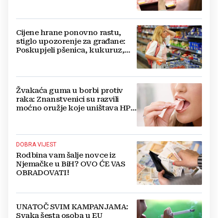
Cijene hrane ponovno rastu,
stiglo upozorenje za građane:
Poskupjeli pšenica, kukuruz,
šećer i biljna ulja
Žvakaća guma u borbi protiv
raka: Znanstvenici su razvili
moćno oružje koje uništava HPV
i bakterije
DOBRA VIJEST
Rodbina vam šalje novce iz
Njemačke u BiH? OVO ĆE VAS
OBRADOVATI!
UNATOČ SVIM KAMPANJAMA:
Svaka šesta osoba u EU