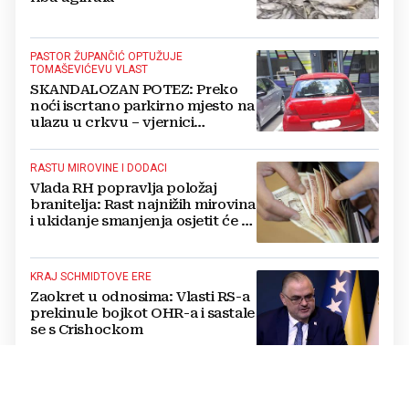
PASTOR ŽUPANČIĆ OPTUŽUJE
TOMAŠEVIĆEVU VLAST
SKANDALOZAN POTEZ: Preko
noći iscrtano parkirno mjesto na
ulazu u crkvu – vjernici
preskaču preko automobila
RASTU MIROVINE I DODACI
Vlada RH popravlja položaj
branitelja: Rast najnižih mirovina
i ukidanje smanjenja osjetit će se
i u BiH
KRAJ SCHMIDTOVE ERE
Zaokret u odnosima: Vlasti RS-a
prekinule bojkot OHR-a i sastale
se s Crishockom
VATRA PRIJETILA OBITELJSKIM KUĆAMA
Serija požara u ŽZH: U Grudama i