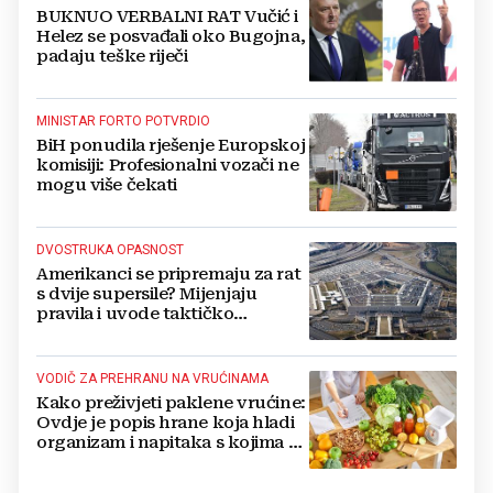
BUKNUO VERBALNI RAT Vučić i
Helez se posvađali oko Bugojna,
padaju teške riječi
MINISTAR FORTO POTVRDIO
BiH ponudila rješenje Europskoj
komisiji: Profesionalni vozači ne
mogu više čekati
DVOSTRUKA OPASNOST
Amerikanci se pripremaju za rat
s dvije supersile? Mijenjaju
pravila i uvode taktičko
nuklearno oružje
VODIČ ZA PREHRANU NA VRUĆINAMA
Kako preživjeti paklene vrućine:
Ovdje je popis hrane koja hladi
organizam i napitaka s kojima si
činite 'medvjeđu uslugu'