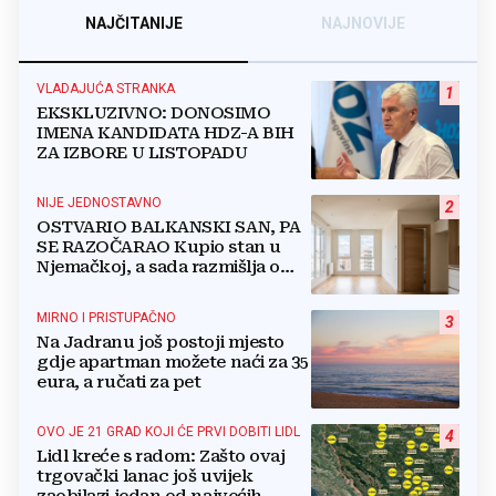
NAJČITANIJE
NAJNOVIJE
VLADAJUĆA STRANKA
1
EKSKLUZIVNO: DONOSIMO
IMENA KANDIDATA HDZ-A BIH
ZA IZBORE U LISTOPADU
NIJE JEDNOSTAVNO
2
OSTVARIO BALKANSKI SAN, PA
SE RAZOČARAO Kupio stan u
Njemačkoj, a sada razmišlja o
povratku
MIRNO I PRISTUPAČNO
3
Na Jadranu još postoji mjesto
gdje apartman možete naći za 35
eura, a ručati za pet
OVO JE 21 GRAD KOJI ĆE PRVI DOBITI LIDL
4
Lidl kreće s radom: Zašto ovaj
trgovački lanac još uvijek
zaobilazi jedan od najvećih