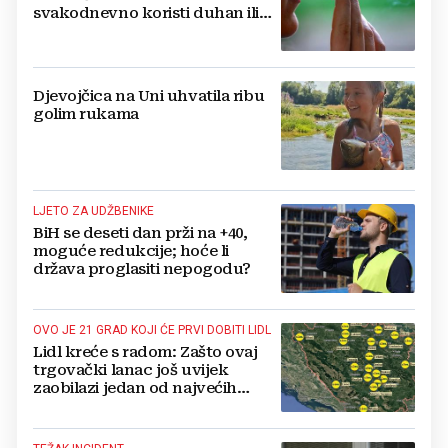
svakodnevno koristi duhan ili
srodne proizvode
Djevojčica na Uni uhvatila ribu
golim rukama
LJETO ZA UDŽBENIKE
BiH se deseti dan prži na +40,
moguće redukcije; hoće li
država proglasiti nepogodu?
OVO JE 21 GRAD KOJI ĆE PRVI DOBITI LIDL
Lidl kreće s radom: Zašto ovaj
trgovački lanac još uvijek
zaobilazi jedan od najvećih
gradova u BiH?