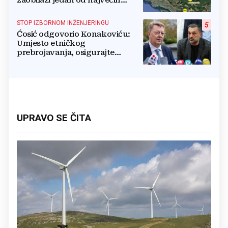
gradova u BiH?
STOP IZBORNOM INŽENJERINGU
5
Ćosić odgovorio Konakoviću:
Umjesto etničkog
prebrojavanja, osigurajte
stvarnu ravnopravnost Hrvata
UPRAVO SE ČITA